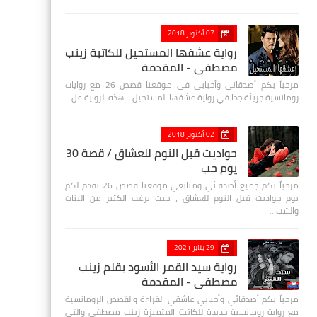
07 أكتوبر 2018
رواية عشقها المستحيل للكاتبة زينب
مصطفي - المقدمة
مرحباً بكم أصدقائي وأحبابي في موقعنا قصص 26 مع روايات
رومانسية جريئة جدا في رواية عشقها المستحيل ، هذه الرواية عل…
02 أكتوبر 2018
حواديت قبل النوم للعشاق / قصة 30
يوم حب
مرحباً بكم جميع أصدقائي ومتابعي موقعنا قصص 26 نقدم لكم
يوم حواديت قبل النوم للعشاق ، حيث يرغب الكثير من البنات
والشب…
29 يناير 2021
رواية سيد القمر الأسود بقلم زينب
مصطفي - المقدمة
مرحباً بكم أصدقائي وأحبابي عاشقي القراءة والقصص الرومانسية
مع رواية رومانسية جديدة للكاتبة المتميزة زينب مصطفى والتي