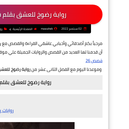
رواية رضوخ للعشق بقلم 
02 سبتمبر 2022
mawaheb
الصفحة الرئيسية
رو
مرحباً بكم أصدقائي وأحبابي عاشقي القراءة والقصص مع
ر
أن قدمنا لها العديد من القصص والروايات الجميلة علي موق
قصص 26
وموعدنا اليوم مع الفصل الثانى عشر من
رواية رضوخ للعش
رواية رضوخ للعشق بقلم
روايات 