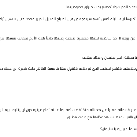
عداد للحديث ولا أحدهم يحب اختراق خصوصيتها.
 أخبرها أبيها ليلة أمس أنهم سيتوجهون فى الصباح للمنزل الكبير مجددا حتى تنتهى أيام
 من روحه لا احد ساكنيه لكنها مضطرة لتنحية رغبتها جانباً هذه الأيام فتغالب نفسها بين
ة معلنة: الحج سليمان واستاذ مهيب
 وجهيهما فتشير لمهيب الذى لم ينتبه فتقول مها هامسة: الظاهر حاجة كبيرة ابن عمك ده
ر قسماته معبراً عن معاناته منذ أفضت أمه بما عانته أمام عينيه دون أن ينتبه.. ربما لن
ه كان بالقرب منها يشاهد عذابها مع صمت مطبق .
اً: خبر إيه يا سليمان؟