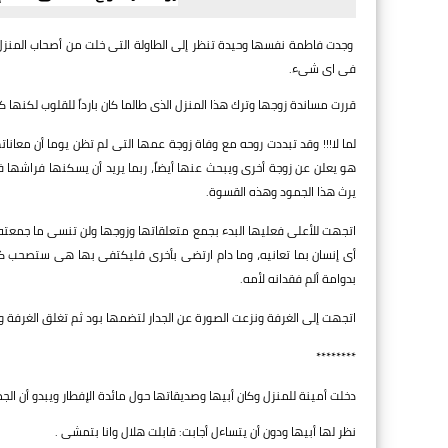
وجدت فاطمة نفسها وحيدة تنظر إلى الطاولة التى خلت من أصحاب المنزل وإل
فى اى شىء.
قررت مساندة زوجها وترك هذا المنزل الذى طالما كان بارداً للقلوب لكنها 
لما لا!!! وقد تبددت روحه مع وفاة زوجة عمها التى لم تظن يوما أن معا
هو يعلن عن زوجة أخرى ويبحث عنها أيضاً، ربما يريد أن يسكنها فراشها ف
يرث هذا الجمود وهذه القسوة.
اتجهت للأعلى فعليها البدء بجمع متعلقاتها وزوجها ولن تنسى ما جمعته
أى إنسان بما تعانيه، وما دام ارتضى بأخرى فليكتفى بها هى ستصحب كل
بدوامة ألم فقدانه لأمه.
اتجهت إلى الغرفة ونزعت الصورة عن الجدار لتضمها بود ثم تغلق الغرفة وت
********
دخلت أمينة للمنزل وكان أبيها وصديقاتها حول مائدة الإفطار ويبدو أن ال
نظر لها أبيها ودون أن يتساءل أجابت: قابلت هلال وانا بتمشى .