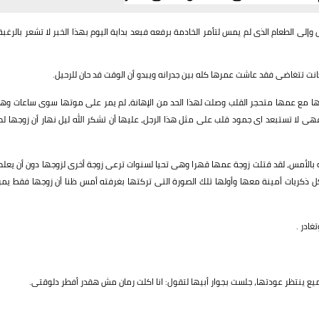
ى الطعام الذى لم يمس لتأمر الخادمة برفعه فبعد بداية اليوم بهذا الخبر لا تشعر بالرغبة
كانت تتغاضى فقد عاشت عمرها كله بين جدرانه ويبدو أن الوقت قد حان للرحيل.
ناتها مع عمها متحجر القلب وصلت لهذا الحد من الإهانة، لم يمر على موتها سوى ساعات وها
هى لا تستبعد اى جمود قلب على مثل هذا الرجل، عليها أن تشكر الله ليل نهار أن زوجها لم
 بالأمس، لقد قتلت زوجة عمها قهرا وهى تحيا لسنوات ترعى زوجة أخرى لزوجها دون أن يعلم
 ذكريات أمينة معها وأولها تلك الصورة التى تركتها بغرفته أمس ظنا أن زوجها فقط يمر
غادر .
جميع ينتظر عودتها، جلست بجوار أبيها لتقول: انا اكلت رمان مش هقدر أفطر دلوقتى.