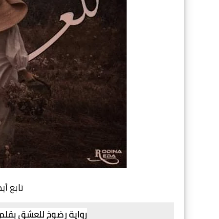
تابع أي
رواية رضوخ للعشق بقلم