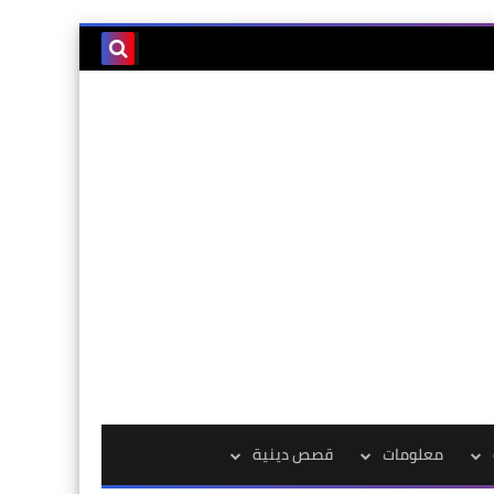
معلومات
قصص دينية