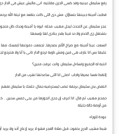
رفع سليمان عينيه وقد كسى الحزن مقلتيه: انى ماليش عيش فى الدار دى ي
قطبت أمينة جبينها بتساؤل: مش دى اللى كانت بتقعد مع تيتة الله يرحمه
عجز سليمان عن التحدث ليحل مهيب محله: ايوه يا أمينة وجدك كان متجوز
بتشتغل زى الخدم ولا حد فينا يقدر ينادى لها بإسمها.
اتسعت عينا أمينة مع صراخ الألم بصدرها، تجمعت دموعها لتمسك مها ذرا
عليها بس انا عارف هى فين ومش ناوية ترجع الدار تانى يا أبا ولا هترجع لج
انتبه له الجميع وتساءل سليمان: وانت عرفت منين؟
إلتقط نفسا عميقا واجاب: اصلى انا اللى ساعدتها تهرب من الدار
انتفض بدن سليمان برجفة غضب ليسترضيه جمال: حلمك يا سليمان نفهم 
حمحم مهيب ثم قال: انا اعرف إن جدى اتجوزها من يجى خمس سنين .. كنت
من أوضة خالة جليلة
عودة للوراء
هبط مهيب الدرج بخفوت قبل صلاة الفجر فهو لا يريد إزعاج أحد ولا يريد أ