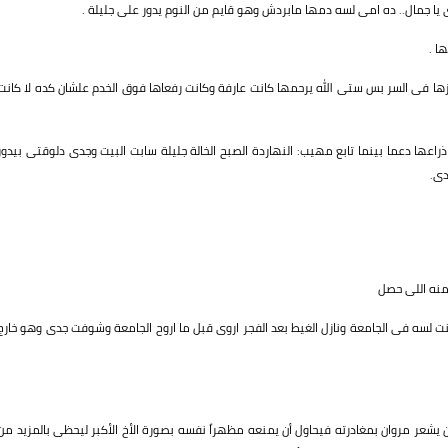
ا جمال.. ده امى لسه دمها مابردش وهو قايم من النوم يدور على جليلة .
ا .
ها فى السر بس ستى الله يرحمها كانت عارفة وكانت رفعاها فوق الخدم علشان كده لا كانت
عها دعما بينما تابع مهيب: النهاردة الصبح الخالة جليلة سابت البيت وجدى دلوقتى بيدور
دى.
منه اللى حصل
 لسه فى الجامعة ونازل الغيط بعد الفجر اروى قبل ما اروح الجامعة وشوفت جدى وهو خارج
ن يشعر مروان بمغادرته فيحاول أن يمنعه مظهراً نفسه بصورة الأخ الأكبر ليحظى بالمزيد من