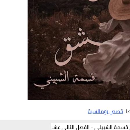
ضا:
قصص رومانسية
 قسمة الشبينى - الفصل الثانى عشر