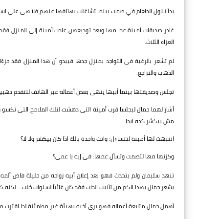
بدأ تناول الطعام في صمت بينما تشاغلت بهاتفها عنهم فلا هى على است
غادر صديقات أمينة عدا مها وبعد توديعهن عادت أمينة إلى المنزل فقد
العزاء الثلاث.
لم تشعر بالرغبة فى التواجد بمنزل جدها فيبدو أن هذا المنزل فقد جزءًا
الذهاب والتراجع.
تجلس وصديقتها بينما أبيها ينهى بعض أعماله عبر الهاتف لتتقدم دهبي
أشار لهما جمال ليجلسا قرب أمينة التى دهشت لتلك الملامح التى تكسو
مش بيكشر كده ابدا
انتبهت لها أمينة لتتساءل: وانت واخدة بالك اذا كان بيكشر ولا لا؟
وكزتها مها لتصمت وتسأل عمها: فى إيه يا عمى؟
تنهد سليمان ولم يتحدث فهو بعد إعلان أبيه زواجه من جليلة فاض ألمه عب
يشعر جمال بهذا الكم من تأنيب الذات فقد كان غائباً لسنوات خلت .. لكن
أهمل جمال متابعة أعماله فهو يرى أخيه بهيئة غير مطمئنة لذا اقترب مسرع