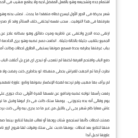
اهتمام جده وتشجيعه وهو بالفعل المفضل لديه ولا يطمع مهيب فى الحصو
شعر بحركة فى الدور الأول ليسرع خطاه متفقدا ما يحدث.. تصلب بدنه وهو
بغرفتها فى هذا التوقيت.. سحب نفسه ليختفى خلف الستائر وقد ثار صدر
ارتقى جده الدرج واختفى عن ناظريه ومرت دقائق وهو بمكانه عاجز عن 
الجميع بتلقيب جليلة بالخالة جليلة.. اندلعت حمم غضبه وهو يرى الخادم
بباب غرفتها يطرقه بحدة فسمع صوتها يستبقى الطارق لحظات وكانت أمامه
دفع الباب واقتحم الغرفة لكنها لم تتعجب أو تبدى اى فزع بل أغلقت ال
نظرت أرضا ثم اتجهت للفراش بخطى منهكة: لو بخاطرى كنت رفضت ولا هجيت
لم يرأف بها مهيب ولم تردعه لهجة الإنكسار بصوتها وتابع: عاوزة تفه
رفعت رأسها تواجه غضبه وتدافع عن نفسها للمرة الأولى: جدك جوزى عل
يوم وقالى أنه بده يتجوزنى.. يومها ستك كانت فى دار ابوها وقبل ما ترجع
عاش معايا كام شهر يجى لى بالليل من غير ما حد يدرى بيه وأنى كنت بردو 
صمتت لحظات كأنها تستجمع شتات روحها أو تغالب قلبها لتتابع بينما ص
منها لتتابع بعد لحظات: يومها كدبت على ستك وقولت لها هروح ازور نا
عاوزها تحبل أبدا