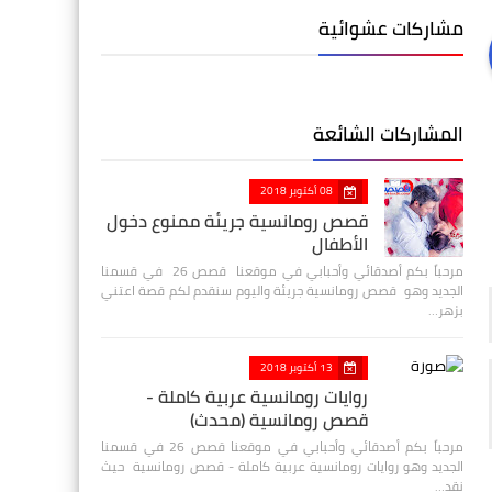
مشاركات عشوائية
المشاركات الشائعة
08 أكتوبر 2018
قصص رومانسية جريئة ممنوع دخول
الأطفال
مرحباً بكم أصدقائي وأحبابي في موقعنا قصص 26 في قسمنا
الجديد وهو قصص رومانسية جريئة واليوم سنقدم لكم قصة اعتني
بزهر…
13 أكتوبر 2018
روايات رومانسية عربية كاملة -
قصص رومانسية (محدث)
مرحباً بكم أصدقائي وأحبابي في موقعنا قصص 26 في قسمنا
الجديد وهو روايات رومانسية عربية كاملة - قصص رومانسية حيث
نقد…