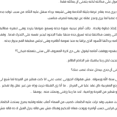
ل على مكانته لكنه يتمنى أن يماثله فقط .
 يرى جده يغادر غرفة جليلة الخادمة وهى تشيعه برداء سهل عليه التأكد من سبب تواجد جده
ه غضبا لما يرى وعجز عقله عن توجيهه لتصرف مناسب.
إتخاذ خطوة واحدة.. جالت أمام عينيه صورة جدته وسمع صوتها يتردد وهى تنهره مطالبة
ة التى رفعت مكانتها جدته تسرق جده منها بهذا الجحود ليجبر نفسه على التحرك قدما.. وقف
 بردائها الأسود الذى يراها به منذ نعومة أظافره وهى تجلس مطبقة الفم بجوار جدته .
باب بهدوء ووقفت أمامه ليقول: بقى دى اخرة المعروف اللى ستى بتعمله فيكى؟؟
 لكن ربنا يكفيك شر الحاكم الظالم .
مينى أن جدى بيدخل عندك غصب عنك؟
ى سنة الله ورسوله.. مش هقولك اتجوزنى غصب عني، انا كنت هطير من الفرحة لما شيع لى
 المغربية كان عقد عليا فى المركز .. ما أنا زى الهبلة جريت وراه من غير عقل ولا تفكير ..
هطير من الفرحة وراضية.. لحد ما ربنا رزقنى وحملت منه.. يومها ...
مت مهيب وقد نزلت عليه الكلمات كصيب من السماء أصاب عقله وقلبه يصرخ يستحث الكلمات
س قرايبى حسب أوامره وروحت معاه للحكيم وهناك مش بس قاله ينزل العيل لا ده قاله مش