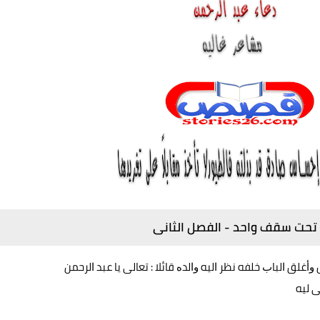
 تحت سقف واحد - الفصل الثانى
ﻏﻠﻖ ﺍﻟﺒﺎﺏ ﺧﻠﻔﻪ ﻧﻈﺮ ﺍﻟﻴﻪ ﻭﺍﻟﺪﻩ ﻗﺎﺋﻼ : ﺗﻌﺎﻟﻰ ﻳﺎ ﻋﺒﺪ ﺍﻟﺮﺣﻤﻦ
 ﻟﻴﻪ