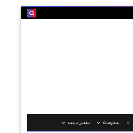
معلومات
قصص دينية