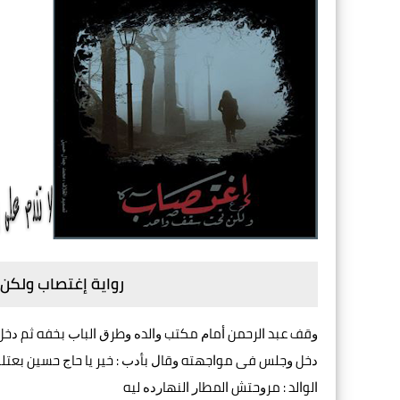
رواية إغتصاب ولكن
ﻭﻗﻒ ﻋﺒﺪ ﺍﻟﺮﺣﻤﻦ ﺃﻣﺎﻡ ﻣﻜﺘﺐ ﻭﺍﻟﺪﻩ ﻭﻃﺮﻕ ﺍﻟﺒﺎﺏ ﺑﺨﻔﻪ ﺛﻢ ﺩﺧﻞ ﻭﺃ
ﺩﺧﻞ ﻭﺟﻠﺲ ﻓﻰ ﻣﻮﺍﺟﻬﺘﻪ ﻭﻗﺎﻝ ﺑﺄﺩﺏ : ﺧﻴﺮ ﻳﺎ ﺣﺎﺝ ﺣﺴﻴﻦ ﺑﻌﺘﻠﻰ
ﺍﻟﻮﺍﻟﺪ : ﻣﺮﻭﺣﺘﺶ ﺍﻟﻤﻄﺎﺭ ﺍﻟﻨﻬﺎﺭﺩﻩ ﻟﻴﻪ