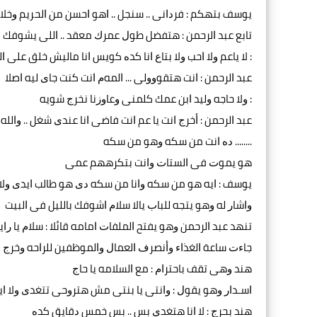
ﻳﻮﺳﻒ ﺑﺘﻬﻜﻢ : ﻓﺮﺩﺍﻧﻰ .. ﺳﻨﺠﻞ .. ﺍﻫﻮ ﺍﺣﺴﻦ ﻣﻦ ﺍﻟﺤﺮﻳﻢ ﻭﺧ
ﺗﺎﺑﻊ ﻋﺒﺪ ﺍﻟﺮﺣﻤﻦ : ﻫﺘﻔﻀﻞ ﻃﻮﻝ ﻋﻤﺮﻙ ﻣﻌﻘﺪ .. ﺍﻟﻠﻰ ﻳﺸﻮﻓﻚ 
: ﻻ ﻳﺎﻋﻢ ﻭﻻ ﺍﺣﺐ ﻭﻻ ﺑﺘﺎﻉ ﺍﻧﺎ ﻛﺪﻩ ﻛﻮﻳﺲ ﺍﻧﺎ ﻣﺎﻟﻴﺶ ﺧﻠﻖ ﻋﻠﻰ ﺍ
ﻋﺒﺪ ﺍﻟﺮﺣﻤﻦ : ﺍﻧﺖ ﻫﺘﻘﻮﻭﻭﻟﻰ ... ﺍﻟﻤﻪﻡ ﺍﻧﺖ ﻛﻨﺖ ﺟﺎﻯ ﻟﻴﻪ ﺍﺻﻼ
: ﻭﻻ ﺣﺎﺟﻪ ﻭﻟﻴﺪ ﺍﺑﻦ ﻋﻤﻚ ﻛﻠﻤﻨﻰ ﻭﻋﺎﻭﺯﻧﺎ ﻧﺨﺮﺝ ﺷﻮﻳﻪ
ﻋﺒﺪ ﺍﻟﺮﺣﻤﻦ : ﺃﺧﺮﺝ ﺍﻧﺖ ﻳﺎ ﻋﻢ ﺍﻧﺖ ﻓﺎﺿﻰ ﺍﻧﺎ ﻋﻨﺪﻯ ﺷﻐﻞ .. ﻭﺍﻟﻠ
........ ﺩﻩ ﺍﻧﺖ ﻣﻦ ﺳﻜﻪ ﻭﻫﻮ ﻣﻦ ﺳﻜﻪ
ﻫﻮ ﻳﻤﻮﺕ ﻓﻰ ﺍﻟﺴﺘﺎﺕ ﻭﺍﻧﺖ ﺑﺘﻜﺮﻫﻬﻢ ﻋﻤﻰ
ﻳﻮﺳﻒ : ﺍﻳﻪ ﻫﻮ ﻣﻦ ﺳﻜﻪ ﻭﺍﻧﺎ ﻣﻦ ﺳﻜﻪ ﺩﻯ ﻫﻮ ﻃﺎﻟﺐ ﺍﻳﺪﻯ ﻭﻻ 
ﻭﺍﺷﺎﺭ ﻟﻪ ﻭﻫﻮ ﻳﺘﺠﻪ ﻟﻠﺒﺎﺏ ﻳﺎﻻ ﺳﻼﻡ ﺍﺷﻮﻓﻚ ﺑﺎﻟﻠﻴﻞ ﻓﻰ ﺍﻟﺒﻴﺖ
ﺗﻨﻬﺪ ﻋﺒﺪ ﺍﻟﺮﺣﻤﻦ ﻭﻫﻮ ﻳﻔﺘﺢ ﺍﻟﻤﻠﻔﺎﺕ ﺍﻣﺎﻣﻪ ﻗﺎﺋﻼ : ﺳﻼﻡ ﻳﺎ ﺭﺍ
ﺟﺎﺀﺕ ﺳﺎﻋﺔ ﺍﻟﻐﺬﺍﺀ ﻭﺃﻧﺼﺮﻑ ﺍﻟﻌﻤﺎﻝ ﻭﺍﻟﻤﻮﻇﻔﻴﻦ ﻟﻠﺮﺍﺣﻪ ﻭﺧﺮﺝ 
ﻫﻨﺪ ﻭﻫﻰ ﺗﻘﻒ ﺑﺎﺣﺘﺮﺍﻡ : ﻣﻊ ﺍﻟﺴﻼﻣﻪ ﻳﺎ ﺣﺎﺝ
ﺍﺳـﺪﺍﺭ ﻭﻫﻮ ﻳﻘﻮﻝ : ﻭﺍﻧﺘﻰ ﻳﺎ ﺑﻨﺘﻰ ﻣﺶ ﻫﺘﺮﻭﺣﻰ ﺗﺘﻐﺪﻯ ﻭﻻ ﺍﻳ
ﻫﻨﺪ ﺑﺤﺮﺝ : ﻻ ﺍﻧﺎ ﻫﺘﻐﺪﻯ ﺑﺲ .. ﺑﺲ ﺧﻤﺲ ﺩﻗﺎﻳﻖ ﻛﺪﻩ