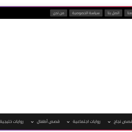
نا
اتصل بنا
سياسة الخصوصية
من نحن
صص نجاح
روايات اجتماعية
قصص أطفال
روايات خليجية