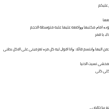
 ﻋﻠﻴﻜﻢ
ﻌﻬﺎ
ﺟﻮﺩﻩ ﺍﻣﺎﻡ ﻣﻜﺘﺒﻬﺎ ﻭﻭﺍﺿﻌﻪ ﻋﻠﻴﻬﺎ ﻋﻠﺒﻪ ﻣﺘﻮﺳﻄﺔ ﺍﻟﺤﺠﻢ
ﺪﻙ ﻳﺎ ﻗﻤﺮ
ﻤﻦ ﺍﻟﻴﻬﺎ ﻭﺍﺑﺘﺴﻢ ﻗﺎﺋﻼ : ﻭﺍﻧﺎ ﺍﻗﻮﻝ ﻟﻴﻪ ﻛﻞ ﻣﺮﻩ ﺗﻌﺰﻣﻴﻨﻰ ﻋﻠﻰ ﺍﻻﻛﻞ ﺑﻄﻨﻰ
ﻟﻤﺤﺸﻰ ﻧﺴﻴﺖ ﺍﻟﺪﻧﻴﺎ
 ﻛﻠﻰ ﻛﻠﻰ
ﺑﻴﺎ ﺧﺎﻟﺺ ...