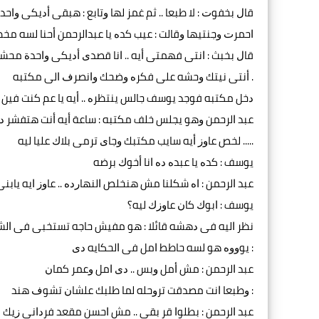
ﻗﺎﻝ ﺑﺨﻔﻮﺕ : ﻻ ﻃﺒﻌﺎ .. ﺛﻢ ﻏﻤﺰ ﻟﻬﺎ ﻭﺗﺎﺑﻊ : ﻫﺒﻘﻰ ﺃﺩﻳﻜﻰ ﻭﺍﺣﺪ
ﺍﺣﻤﺮﺕ ﻭﺟﻨﺘﻴﻬﺎ ﻭﻗﺎﻟﺖ : ﻋﻴﺐ ﻛﺪﻩ ﻳﺎ ﻋﺒﺪﺍﻟﺮﺣﻤﻦ ﺃﺣﻨﺎ ﻟﺴﻪ ﻣﺨ
ﻗﺎﻝ ﺑﺨﺒﺚ : ﺍﻧﺘﻰ ﻓﻬﻤﺘﻰ ﺃﻳﻪ .. ﺍﻧﺎ ﻗﺼﺪﻯ ﺃﺩﻳﻜﻰ ﻭﺍﺣﺪﺓ ﻣﺤﺸ
. ﺃﻧﺘﻰ ﻧﻴﺘﻚ ﻭﺣﺸﻪ ﻋﻠﻰ ﻓﻜﺮﻩ ﻭﺿﺤﻚ ﻭﺍﻧﺼﺮﻑ ﺍﻟﻰ ﻣﻜﺘﺒﻪ
ﺩﺧﻞ ﻣﻜﺘﺒﻪ ﻓﻮﺟﺪ ﻳﻮﺳﻒ ﺟﺎﻟﺲ ﻳﻨﺘﻈﺮﻩ .. ﺃﻳﻪ ﻳﺎ ﻋﻢ ﻛﻨﺖ ﻓﻴﻦ
ﻋﺒﺪ ﺍﻟﺮﺣﻤﻦ ﻭﻫﻮ ﻳﺠﻠﺲ ﺧﻠﻒ ﻣﻜﺘﺒﻪ : ﺳﺎﻋﺔ ﺃﻳﻪ ﺃﻧﺖ ﻫﺘﻔﺸﺮ ﺩﻩ
..... ﻟﺨﺺ ﻋﺎﻭﺯ ﺃﻳﻪ ﺳﺎﻳﺐ ﻣﻜﺘﺒﻚ ﻭﺟﺎﻯ ﺗﺮﻣﻰ ﺑﻼﻙ ﻋﻠﻴﺎ ﻟﻴﻪ
ﻳﻮﺳﻒ : ﻛﺪﻩ ﻳﺎ ﻋﺒﺪﻩ ﺩﻩ ﺍﻧﺎ ﺃﺧﻮﻙ ﺑﺮﺿﻪ
ﻋﺒﺪ ﺍﻟﺮﺣﻤﻦ : ﺍﻩ ﺷﻜﻠﻨﺎ ﻣﺶ ﻫﻨﺨﻠﺺ ﺍﻟﻨﻬﺎﺭﺩﻩ .. ﻋﺎﻭﺯ ﺍﻳﻪ ﻳﺎﺑ
ﻳﻮﺳﻒ : ﺍﺑﻮﻙ ﻛﺎﻥ ﻋﺎﻭﺯﻙ ﻟﻴﻪ؟
ﻧﻈﺮ ﺍﻟﻴﻪ ﻓﻰ ﺩﻫﺸﻪ ﻗﺎﺋﻼ : ﻫﻮ ﻣﻔﻴﺶ ﺣﺎﺟﻪ ﺗﺴﺘﺨﺒﻰ ﻓﻰ ﺍﻟﺸﺮﻛﻪ
: ﻳﻮﻭﻭﻩ ﻫﻮ ﻟﺴﻪ ﺣﺎﻃﻂ ﺍﻣﻞ ﻓﻰ ﺍﻟﺤﻜﺎﻳﻪ ﺩﻯ
ﻋﺒﺪ ﺍﻟﺮﺣﻤﻦ : ﻣﺶ ﺃﻣﻞ ﻭﺑﺲ .. ﺩﻯ ﺍﻣﻞ ﻭﻋﻤﺮ ﻛﻤﺎﻥ
: ﻭﻃﺒﻌﺎ ﺍﻧﺖ ﻣﺼﺪﻗﺖ ﺗﺮﻭﺣﻠﻪ ﻟﻤﺎ ﻃﻠﺒﻚ ﻋﻠﺸﺎﻥ ﺗﺸﻮﻑ ﻫﻨﺪ
ﻋﺒﺪ ﺍﻟﺮﺣﻤﻦ : ﺑﻄﻠﻮﺍ ﻗﺮ ﺑﻘﻰ .. ﻣﺶ ﺍﺣﺴﻦ ﻣﻘﻌﺪ ﻓﺮﺩﺍﻧﻰ ﺯﻳﻚ 