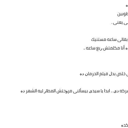
ﻩ
ﻄﻮﺑﻴﻦ
ﻰ ﻳﻌﻨﻰ .
 ﺑﻘﺎﻟﻰ ﺳﺎﻋﻪ ﻣﺴﺘﻨﻴﻚ
 ﺃﻧﺎ ﻣﻜﻠﻤﺘﺶ ﺭﺑﻊ ﺳﺎﻋﻪ ..
ﻨﻰ ﺧﻠﺺ ﺑﺪﻝ ﻓﻴﻠﻢ ﺍﻟﺤﺮﻣﺎﻥ ﺩﻩ
 ﺩﻯ .. ﺍﺑﺪﺍ ﻳﺎ ﺳﻴﺪﻯ ﺑﻴﺴﺄﻟﻨﻰ ﻣﺮﻭﺣﺘﺶ ﺍﻟﻤﻄﺎﺭ ﻟﻴﻪ ﺍﻟﺸﻬﺮ ﺩﻩ
ﻛﺪﻩ