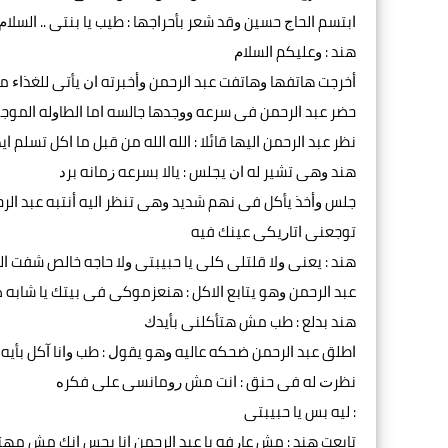
ﺍﺑﺘﺴﻢ ﺍﻟﺤﺎﺝ ﺣﺴﻴﻦ ﻭﻗﺪ ﺷﻌﺮ ﺑﺄﺣﺮﺍﺟﻬﺎ : ﻃﻴﺐ ﻳﺎ ﺑﻨﺘﻰ .. ﺍﻟﺴﻼﻡ
ﻫﻨﺪ : ﻭﻋﻠﻴﻜﻢ ﺍﻟﺴﻼﻡ
ﺃﺧﺮﺟﺖ ﻫﺎﺗﻔﻬﺎ ﻭﻫﺎﺗﻔﺖ ﻋﺒﺪ ﺍﻟﺮﺣﻤﻦ ﻭﺃﺧﺒﺮﺗﻪ ﺍﻥ ﻳﺄﺗﻰ ﻟﻠﻐﺬﺍﺀ ﻣ
ﺣﻀﺮ ﻋﺒﺪ ﺍﻟﺮﺣﻤﻦ ﻓﻰ ﺳﺮﻋﻪ ﻭﻭﺟﺪﻫﺎ ﺟﺎﻟﺴﻪ ﺍﻣﺎ ﺍﻟﻄﺎﻭﻟﻪ ﺍﻟﻤﻮ
ﻧﻈﺮ ﻋﺒﺪ ﺍﻟﺮﺣﻤﻦ ﺍﻟﻴﻬﺎ ﻗﺎﺋﻼ : ﺍﻟﻠﻪ ﺍﻟﻠﻪ ﻣﻦ ﻗﺒﻞ ﻣﺎ ﺍﻛﻞ ﺗﺴﻠﻢ ﺍﻳ
ﻫﻨﺪ ﻭﻫﻰ ﺗﺸﻴﺮ ﻟﻪ ﺍﻥ ﻳﺠﻠﺲ : ﻳﺎﻻ ﺑﺴﺮﻋﻪ ﺯﻣﺎﻧﻪ ﺑﺮﺩ
ﺟﻠﺲ ﻭﺃﺧﺬ ﻳﺄﻛﻞ ﻓﻰ ﻧﻬﻢ ﺷﺪﻳﺪ ﻭﻫﻰ ﺗﻨﻈﺮ ﺍﻟﻴﻪ ﺃﻧﺘﺒﻪ ﻋﺒﺪ ﺍﻟﺮﺣ
ﺗﻮﺟﻌﻨﻰ ﺍﺗﺎﺭﻳﻜﻰ ﻋﻴﻨﻚ ﻓﻴﻪ
ﻫﻨﺪ : ﻳﻌﻨﻰ ﻭﻻ ﻗﻠﺘﻠﻰ ﻛﻠﻰ ﻳﺎ ﺣﺒﻴﺒﺘﻰ ﻭﻻ ﺣﺎﺟﻪ ﺧﺎﻟﺺ ﺷﻔﺖ ﺍ
ﻋﺒﺪ ﺍﻟﺮﺣﻤﻦ ﻭﻫﻮ ﻳﺘﺎﺑﻊ ﺍﻻﻛﻞ : ﻫﻨﻌﺰﻣﻮﻛﻰ ﻓﻰ ﺑﻴﺘﻚ ﻳﺎ ﺷﺎﺑﻪ
ﻫﻨﺪ ﺑﺪﻟﻊ : ﻃﺐ ﻣﺶ ﻫﺘﺄﻛﻠﻨﻰ ﺑﺄﻳﺪﻙ
ﺍﻃﻠﻖ ﻋﺒﺪ ﺍﻟﺮﺣﻤﻦ ﺿﺤﻜﻪ ﻋﺎﻟﻴﻪ ﻭﻫﻮ ﻳﻘﻮﻝ : ﻃﺐ ﻭﺍﻧﺎ ﺁﻛﻞ ﺑﺄﻳﻪ
ﻧﻈﺮﺕ ﻟﻪ ﻓﻰ ﺣﻨﻖ : ﺍﻧﺖ ﻣﺶ ﺭﻭﻣﺎﻧﺴﻰ ﻋﻠﻰ ﻓﻜﺮﻩ
: ﻟﻴﻪ ﺑﺲ ﻳﺎ ﺣﺒﻴﺒﺘﻰ
ﺗﺎﺑﻌﺖ ﻫﻨﺪ : ﻣﺶ ﻋﺎﺭﻓﻪ ﻳﺎ ﻋﺒﺪ ﺍﻟﺮﺣﻤﻦ ﺍﻧﺎ ﺑﺤﺲ ﺍﻧﻚ ﻣﺶ ﻣﻬﺘﻢ 