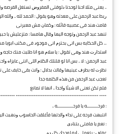
.. ﻳﻌﻨﻰ ﻣﺜﻼ ﺍﺣﻨﺎ ﻟﻮﺣﺪﻧﺎ ﺩﻟﻮﻗﺘﻰ ﺍﻟﻤﻔﺮﻭﺽ ﺗﺴﺘﻐﻞ ﺍﻟﻔﺮﺻﻪ ﻭ
ﺭﺑﻂ ﻋﺒﺪ ﺍﻟﺮﺣﻤﻦ ﻋﻠﻰ ﻣﻌﺪﺗﻪ ﻭﻫﻮ ﻳﻘﻮﻝ : ﺍﻟﺤﻤﺪ ﻟﻠﻪ .. ﻭﺍﻟﻠﻪ ﺍﻟ
ﻗﺎﻣﺖ ﻫﻨﺪ ﻓﻰ ﻋﺼﺒﻴﻪ ﻗﺎﺋﻠﻪ : ﻭﻛﻤﺎﻥ ﻣﺶ ﻣﻌﺒﺮﻧﻰ
ﺗﻨﻬﺪ ﻋﺒﺪ ﺍﻟﺮﺣﻤﻦ ﻭﺗﻮﺟﻪ ﺍﻟﻴﻬﺎ ﻭﻗﺎﻝ ﻫﺎﻣﺴﺎ : ﻣﺘﺰﻋﻠﻴﺶ ﻳﺎ ﺣﺒﻴﺒ
... ﻛﻞ ﺍﻟﺤﻜﺎﻳﻪ ﺑﺲ ﺍﻧﻰ ﺑﺤﺘﺮﻡ ﺍﻧﻰ ﻣﻮﺟﻮﺩ ﻓﻰ ﻣﻜﺘﺐ ﺍﺑﻮﻳﺎ ﻣ
ﺍﺳﺘﺪﺍﺭﺕ ﻫﻨﺪ ﻭﻫﻰ ﺗﻘﻮﻝ : ﻳﺎ ﺳﻼﻡ ﻫﻮ ﺍﻧﺎ ﻃﻠﺒﺖ ﻣﻨﻚ ﺣﺎﺟﻪ 
ﻋﺒﺪ ﺍﻟﺮﺣﻤﻦ : ﻻ .. ﺑﺲ ﺍﻧﺎ ﻟﻮ ﻗﻠﺘﻠﻚ ﺍﻟﻜﻼﻡ ﺍﻟﻠﻰ ﺍﻧﺘﻰ ﻋﺎﻳﺰﺍﻩ 
ﻧﻈﺮﺕ ﻟﻪ ﺑﻄﺮﻑ ﻋﻴﻨﻴﻬﺎ ﻭﻗﺎﻟﺖ ﺑﺪﻻﻝ : ﻭﺍﻧﺖ ﺑﻘﻰ ﺧﺎﻳﻒ ﻋﻠﻰ ﻧ
ﺗﻌﺠﺐ ﻋﺒﺪ ﺍﻟﺮﺣﻤﻦ ﻣﻦ ﻫﺬﻩ ﺍﻟﻜﻠﻤﻪ ﺟﺪﺍ
ﻓﻠﻢ ﺗﻜﻦ ﺗﻌﻨﻰ ﺍﻻ ﺷﻴﺌﺎ ﻭﺍﺣﺪﺍ .. ﺍﻧﻬﺎ ﻻ ﺗﻤﺎﻧﻊ
"""""""""""""""""""""""""""""""""""" """"""""""""""""""""""""
: ﻓﺮﺣـــــــــﻪ ﻳﺎ ﻓﺮﺣـــــــــــــﻪ ..
ﺍﻧﺘﺒﻬﺖ ﻓﺮﺣﻪ ﻋﻠﻰ ﻧﺪﺍﺀ ﻭﺍﻟﺪﺗﻬﺎ ﻓﺄﻏﻠﻘﺖ ﺍﻟﺤﺎﺳﻮﺏ ﻭﺫﻫﺒﺖ ﺍﻟﻴ
: ﻧﻌﻢ ﻳﺎ ﻣﺎﻣﺘﻰ ﺑﺘﻨﺎﺩﻯ
ﻋﻔﺎﻑ : ﺑﺘﻌﻤﻠﻰ ﺍﻳﻪ ﻟﻮﺣﺪﻙ ﻛﻞ ﺩﻩ