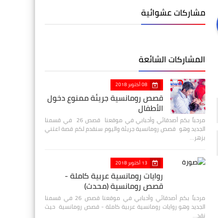
مشاركات عشوائية
المشاركات الشائعة
08 أكتوبر 2018
قصص رومانسية جريئة ممنوع دخول
الأطفال
مرحباً بكم أصدقائي وأحبابي في موقعنا قصص 26 في قسمنا
الجديد وهو قصص رومانسية جريئة واليوم سنقدم لكم قصة اعتني
بزهر…
13 أكتوبر 2018
روايات رومانسية عربية كاملة -
قصص رومانسية (محدث)
مرحباً بكم أصدقائي وأحبابي في موقعنا قصص 26 في قسمنا
الجديد وهو روايات رومانسية عربية كاملة - قصص رومانسية حيث
نقد…