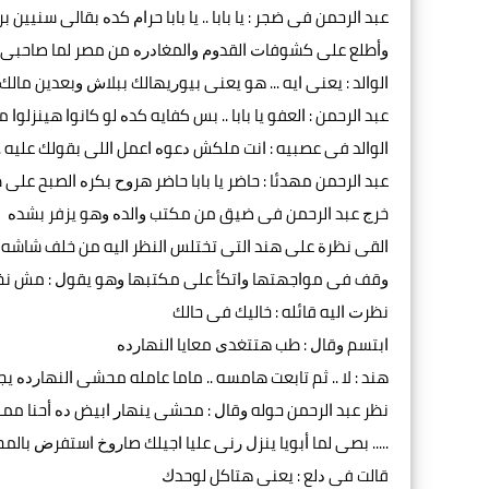
ﻋﺒﺪ ﺍﻟﺮﺣﻤﻦ ﻓﻰ ﺿﺠﺮ : ﻳﺎ ﺑﺎﺑﺎ .. ﻳﺎ ﺑﺎﺑﺎ ﺣﺮﺍﻡ ﻛﺪﻩ ﺑﻘﺎﻟﻰ ﺳﻨﻴﻴﻦ ﺑ
ﻭﺃﻃﻠﻊ ﻋﻠﻰ ﻛﺸﻮﻓﺎﺕ ﺍﻟﻘﺪﻭﻡ ﻭﺍﻟﻤﻐﺎﺩﺭﻩ ﻣﻦ ﻣﺼﺮ ﻟﻤﺎ ﺻﺎﺣﺒﻰ
ﺍﻟﻮﺍﻟﺪ : ﻳﻌﻨﻰ ﺍﻳﻪ ... ﻫﻮ ﻳﻌﻨﻰ ﺑﻴﻮﺭﻳﻬﺎﻟﻚ ﺑﺒﻼﺵ ﻭﺑﻌﺪﻳﻦ ﻣﺎﻟﻚ
ﻋﺒﺪ ﺍﻟﺮﺣﻤﻦ : ﺍﻟﻌﻔﻮ ﻳﺎ ﺑﺎﺑﺎ .. ﺑﺲ ﻛﻔﺎﻳﻪ ﻛﺪﻩ ﻟﻮ ﻛﺎﻧﻮﺍ ﻫﻴﻨﺰﻟ
ﺍﻟﻮﺍﻟﺪ ﻓﻰ ﻋﺼﺒﻴﻪ : ﺍﻧﺖ ﻣﻠﻜﺶ ﺩﻋﻮﻩ ﺍﻋﻤﻞ ﺍﻟﻠﻰ ﺑﻘﻮﻟﻚ ﻋﻠﻴﻪ
ﻋﺒﺪ ﺍﻟﺮﺣﻤﻦ ﻣﻬﺪﺋﺎ : ﺣﺎﺿﺮ ﻳﺎ ﺑﺎﺑﺎ ﺣﺎﺿﺮ ﻫﺮﻭﺡ ﺑﻜﺮﻩ ﺍﻟﺼﺒﺢ ﻋﻠﻰ 
ﺧﺮﺝ ﻋﺒﺪ ﺍﻟﺮﺣﻤﻦ ﻓﻰ ﺿﻴﻖ ﻣﻦ ﻣﻜﺘﺐ ﻭﺍﻟﺪﻩ ﻭﻫﻮ ﻳﺰﻓﺮ ﺑﺸﺪﻩ
ﺍﻟﻘﻰ ﻧﻈﺮﺓ ﻋﻠﻰ ﻫﻨﺪ ﺍﻟﺘﻰ ﺗﺨﺘﻠﺲ ﺍﻟﻨﻈﺮ ﺍﻟﻴﻪ ﻣﻦ ﺧﻠﻒ ﺷﺎﺷﻪ 
ﻭﻗﻒ ﻓﻰ ﻣﻮﺍﺟﻬﺘﻬﺎ ﻭﺍﺗﻜﺄ ﻋﻠﻰ ﻣﻜﺘﺒﻬﺎ ﻭﻫﻮ ﻳﻘﻮﻝ : ﻣﺶ ﻧﺨﺎﻟ
ﻧﻈﺮﺕ ﺍﻟﻴﻪ ﻗﺎﺋﻠﻪ : ﺧﺎﻟﻴﻚ ﻓﻰ ﺣﺎﻟﻚ
ﺍﺑﺘﺴﻢ ﻭﻗﺎﻝ : ﻃﺐ ﻫﺘﺘﻐﺪﻯ ﻣﻌﺎﻳﺎ ﺍﻟﻨﻬﺎﺭﺩﻩ
ﻫﻨﺪ : ﻻ .. ﺛﻢ ﺗﺎﺑﻌﺖ ﻫﺎﻣﺴﻪ .. ﻣﺎﻣﺎ ﻋﺎﻣﻠﻪ ﻣﺤﺸﻰ ﺍﻟﻨﻬﺎﺭﺩﻩ ﻳﺠ
ﻧﻈﺮ ﻋﺒﺪ ﺍﻟﺮﺣﻤﻦ ﺣﻮﻟﻪ ﻭﻗﺎﻝ : ﻣﺤﺸﻰ ﻳﻨﻬﺎﺭ ﺍﺑﻴﺾ ﺩﻩ ﺃﺣﻨﺎ ﻣﻤ
..... ﺑﺼﻰ ﻟﻤﺎ ﺃﺑﻮﻳﺎ ﻳﻨﺰﻝ ﺭﻧﻰ ﻋﻠﻴﺎ ﺍﺟﻴﻠﻚ ﺻﺎﺭﻭﺥ ﺍﺳﺘﻔﺮﺽ ﺑﺎ
ﻗﺎﻟﺖ ﻓﻰ ﺩﻟﻊ : ﻳﻌﻨﻰ ﻫﺘﺎﻛﻞ ﻟﻮﺣﺪﻙ