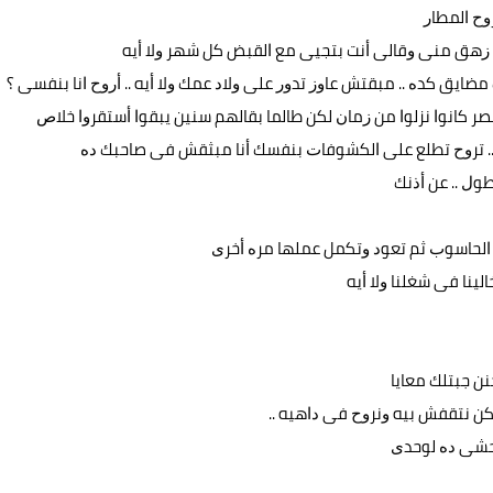
ﺮﻭﺡ ﺍﻟﻤﻄﺎﺭ
 ﺯﻫﻖ ﻣﻨﻰ ﻭﻗﺎﻟﻰ ﺃﻧﺖ ﺑﺘﺠﻴﻰ ﻣﻊ ﺍﻟﻘﺒﺾ ﻛﻞ ﺷﻬﺮ ﻭﻻ ﺃﻳﻪ
 ﻣﻀﺎﻳﻖ ﻛﺪﻩ .. ﻣﺒﻘﺘﺶ ﻋﺎﻭﺯ ﺗﺪﻭﺭ ﻋﻠﻰ ﻭﻻﺩ ﻋﻤﻚ ﻭﻻ ﺃﻳﻪ .. ﺃﺭﻭﺡ ﺍﻧﺎ ﺑﻨﻔﺴﻰ ؟
ﻮﺍ ﻣﺼﺮ ﻛﺎﻧﻮﺍ ﻧﺰﻟﻮﺍ ﻣﻦ ﺯﻣﺎﻥ ﻟﻜﻦ ﻃﺎﻟﻤﺎ ﺑﻘﺎﻟﻬﻢ ﺳﻨﻴﻦ ﻳﺒﻘﻮﺍ ﺃﺳﺘﻘﺮﻭﺍ ﺧﻼﺹ
 .. ﺗﺮﻭﺡ ﺗﻄﻠﻊ ﻋﻠﻰ ﺍﻟﻜﺸﻮﻓﺎﺕ ﺑﻨﻔﺴﻚ ﺃﻧﺎ ﻣﺒﺜﻘﺶ ﻓﻰ ﺻﺎﺣﺒﻚ ﺩﻩ
ﻃﻮﻝ .. ﻋﻦ ﺃﺫﻧﻚ
ﺍﻟﺤﺎﺳﻮﺏ ﺛﻢ ﺗﻌﻮﺩ ﻭﺗﻜﻤﻞ ﻋﻤﻠﻬﺎ ﻣﺮﻩ ﺃﺧﺮﻯ
ﻴﻨﺎ ﻓﻰ ﺷﻐﻠﻨﺎ ﻭﻻ ﺃﻳﻪ
ﻨﻦ ﺟﺒﺘﻠﻚ ﻣﻌﺎﻳﺎ
ﻜﻦ ﻧﺘﻘﻔﺶ ﺑﻴﻪ ﻭﻧﺮﻭﺡ ﻓﻰ ﺩﺍﻫﻴﻪ ..
ﻟﻤﺤﺸﻰ ﺩﻩ ﻟﻮﺣﺪﻯ