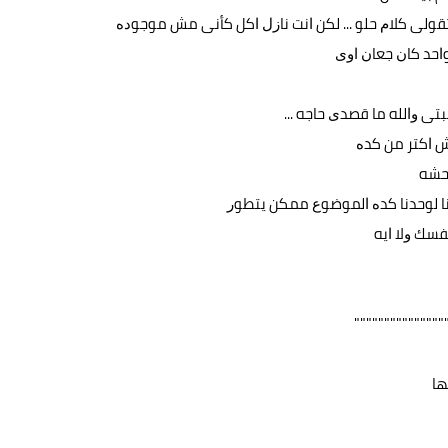
ﺗﻘﻮﻟﻰ ﻛﻼﻡ ﺣﻠﻮ ... ﻟﻜﻦ ﺍﻧﺖ ﻧﺎﺯﻝ ﺍﻛﻞ ﻛﺄﻧﻰ ﻣﺶ ﻣﻮﺟﻮﺩﻩ
ﻮﺍﺣﺪ ﻛﺎﻥ ﺟﻌﺎﻥ ﺍﻭﻯ
ﺘﻰ ﻭﺍﻟﻠﻪ ﻣﺎ ﻗﺼﺪﻯ ﺣﺎﺟﻪ ...
ﺶ ﺍﻛﺘﺮ ﻣﻦ ﻛﺪﻩ
ﻭﺣﺸﻪ
ﻭﺍﺣﻨﺎ ﻟﻮﺣﺪﻧﺎ ﻛﺪﻩ ﺍﻟﻤﻮﺿﻮﻉ ﻣﻤﻜﻦ ﻳﺘﻄﻮﺭ
ﻔﺴﻚ ﻭﻻ ﺍﻳﻪ
"""" """"""""""
ﻬﺎ