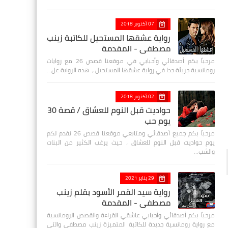
07 أكتوبر 2018
رواية عشقها المستحيل للكاتبة زينب
مصطفي - المقدمة
مرحباً بكم أصدقائي وأحبابي في موقعنا قصص 26 مع روايات
رومانسية جريئة جدا في رواية عشقها المستحيل ، هذه الرواية عل…
02 أكتوبر 2018
حواديت قبل النوم للعشاق / قصة 30
يوم حب
مرحباً بكم جميع أصدقائي ومتابعي موقعنا قصص 26 نقدم لكم
يوم حواديت قبل النوم للعشاق ، حيث يرغب الكثير من البنات
والشب…
29 يناير 2021
رواية سيد القمر الأسود بقلم زينب
مصطفي - المقدمة
مرحباً بكم أصدقائي وأحبابي عاشقي القراءة والقصص الرومانسية
مع رواية رومانسية جديدة للكاتبة المتميزة زينب مصطفى والتي