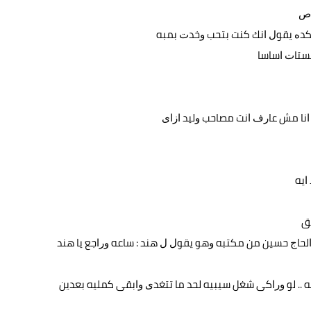
ﻼﺹ
ﻛﺪﻩ ﻳﻘﻮﻝ ﺍﻧﻚ ﻛﻨﺖ ﺑﺘﺤﺐ ﻭﺧﺪﺕ ﺑﻤﺒﻪ
ﻟﺴﺘﺎﺕ ﺍﺳﺎﺳﺎ
ﻪ ﺍﻧﺎ ﻣﺶ ﻋﺎﺭﻑ ﺍﻧﺖ ﻣﺼﺎﺣﺐ ﻭﻟﻴﺪ ﺍﺯﺍﻯ
ﺍﻳﻪ
ﻳﻖ
ﺍﻟﺤﺎﺝ ﺣﺴﻴﻦ ﻣﻦ ﻣﻜﺘﺒﻪ ﻭﻫﻮ ﻳﻘﻮﻝ ﻝ ﻫﻨﺪ : ﺳﺎﻋﻪ ﻭﺭﺍﺟﻊ ﻳﺎ ﻫﻨﺪ
ﻪ .. ﻟﻮ ﻭﺭﺍﻛﻰ ﺷﻐﻞ ﺳﻴﺒﻴﻪ ﻟﺤﺪ ﻣﺎ ﺗﺘﻐﺪﻯ ﻭﺍﺑﻘﻰ ﻛﻤﻠﻴﻪ ﺑﻌﺪﻳﻦ