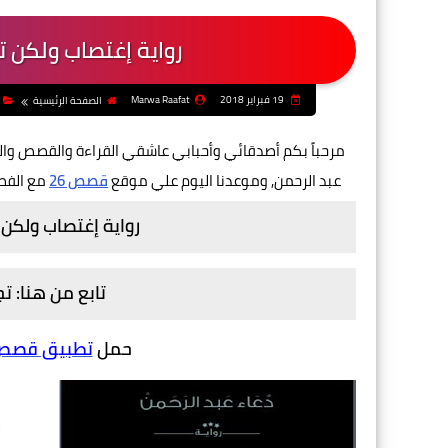
رواية إغتصاب ولكن 
19 فبراير 2018
Marwa Raafat
الصفحة الرئيسية
مرحباً بكم أصدقائي وأحبابي عاشقي القراءة والقصص وال
عبد الرحمن, وموعدنا اليوم علي موقع
قصص 26
مع الفصل
رواية إغتصاب ولكن
تابع من هنا: 
حمل
تطبيق قصص و