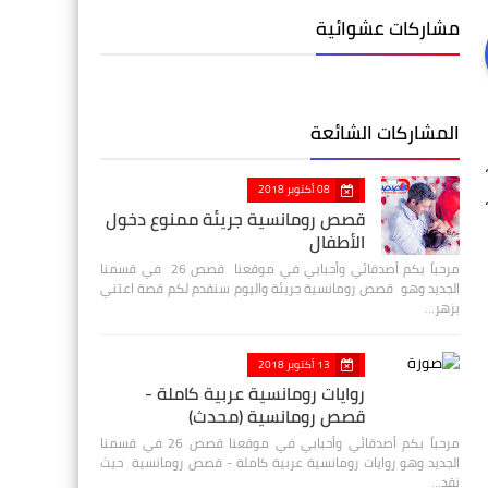
مشاركات عشوائية
المشاركات الشائعة
08 أكتوبر 2018
قصص رومانسية جريئة ممنوع دخول
الأطفال
مرحباً بكم أصدقائي وأحبابي في موقعنا قصص 26 في قسمنا
الجديد وهو قصص رومانسية جريئة واليوم سنقدم لكم قصة اعتني
بزهر…
13 أكتوبر 2018
روايات رومانسية عربية كاملة -
قصص رومانسية (محدث)
مرحباً بكم أصدقائي وأحبابي في موقعنا قصص 26 في قسمنا
الجديد وهو روايات رومانسية عربية كاملة - قصص رومانسية حيث
نقد…