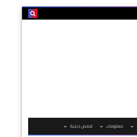
معلومات
قصص دينية