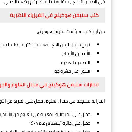
في الصبر والتحدي ، بمقاومته للمرض رغم وضعه الصحي .
كتب ستيفن هوكينج في الفيزياء النظرية
من أبرز كتب ومؤلفات ستيفن هوكينج :
تاريخ موجز للزمن الذي بيعت من أكثر من 10 مليون نسخة
الله خلق الأرقام
التصميم العظيم
الكون في قشرة جوز
انجازات ستيفن هوكينج في مجال العلوم والجوا
انجازاته متنوعة في مجال العلوم ، حصل على المزيد من الأوس
حصل على الميدالية الذهبية في العلوم من الأكاديمية 
حصل على جائزة أينشتاين عام 1974
حصل على لقب كوماندر والذي يشبه لقب الفارس في إنجل