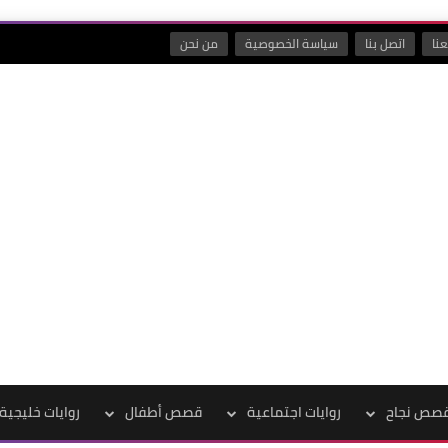
نا
اتصل بنا
سياسة الخصوصية
من نحن
صص نجاح
روايات اجتماعية
قصص أطفال
روايات خليجية