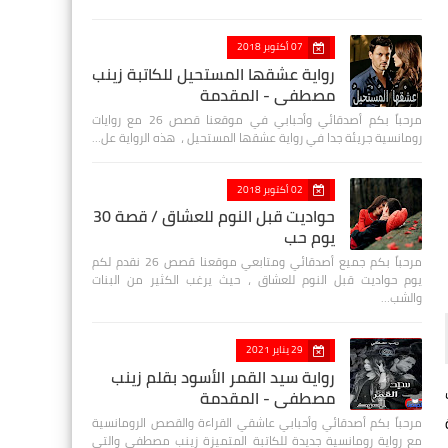
07 أكتوبر 2018
رواية عشقها المستحيل للكاتبة زينب
مصطفي - المقدمة
مرحباً بكم أصدقائي وأحبابي في موقعنا قصص 26 مع روايات
رومانسية جريئة جدا في رواية عشقها المستحيل ، هذه الرواية عل…
02 أكتوبر 2018
حواديت قبل النوم للعشاق / قصة 30
يوم حب
مرحباً بكم جميع أصدقائي ومتابعي موقعنا قصص 26 نقدم لكم
يوم حواديت قبل النوم للعشاق ، حيث يرغب الكثير من البنات
والشب…
29 يناير 2021
رواية سيد القمر الأسود بقلم زينب
مصطفي - المقدمة
مرحباً بكم أصدقائي وأحبابي عاشقي القراءة والقصص الرومانسية
مع رواية رومانسية جديدة للكاتبة المتميزة زينب مصطفى والتي