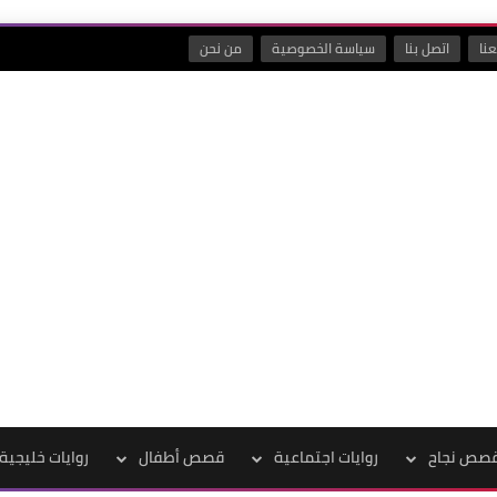
نا
اتصل بنا
سياسة الخصوصية
من نحن
صص نجاح
روايات اجتماعية
قصص أطفال
روايات خليجية