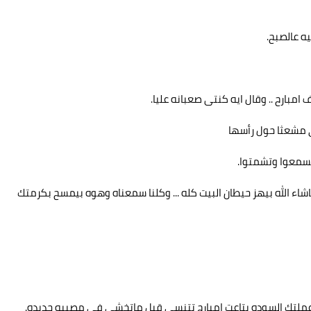
ه عالصبح.
امبارح .. وقال ايه كنتى صعبانه عليا.
 مشعثا حول رأسها
 تسمعوا وتشمتوا.
شاء الله بيهز حيطان البيت كله ... وكلنا سمعناه وهوه بيمسح بكرمتك
ماعملتك السوده بتاعت امبارح تتنسى قبل ماتخشى فى مصيبه جديده.