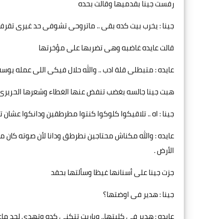
رفست جينا بقدميها وقالت بحده
جينا : يخرب بيت كده بقى .. ماتروحى تشوفى حد غيرى تقرفي
قالت عايده غاضبه وهى تضربها على مؤخرتها
عايده : متبطلى قلة ادب .. والله حلال فيكى اللى عمله يوسف 
هبت جينا جالسه بغضب تنفض عنها الغطاء وشعرها الحريرى
جينا : اه .. تلاقيكوا كلوكوا كنتوا مطرطقين ودانكوا عشان
عايده : والله مكناش محتاجين نطرطق ودانا لأن صوته كان ما
الأرض .
جزت جينا على أسنانها غيظا وسألتها بحقد
جينا : هدير فى اوضتها؟
عايده : هدير فى كليتها.. وياريت تتكنى كده وتهدى لحد 