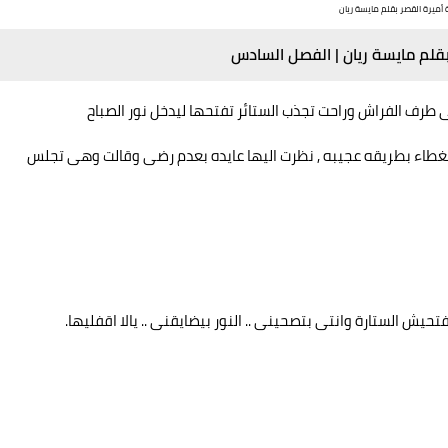
ة أميرة القصر بقلم مايسة ريان
بقلم مايسة ريان | الفصل السادس
طرف الفراش وراحت تجذب الستائر تفتحها ليدخل نور الصباح
غطاء بطريقه عجيبه , نظرت اليها عايده بعدم رضى وقالت وهى تجلس
تحيش الستارة وانتى بتصحينى .. النور بيضايقنى .. يالا اقفليها.