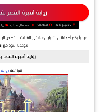
رواية أميرة القصر بق
05 يونيو 2019
Ola Abood
الصفحة الرئيسية
رواي
مرحباً بكم أصدقائي وأحبابي عاشقي القراءة والقصص الر
موعدنا اليوم مع
رو
رواية أميرة القصر ب
رواية
اقرأ أيضا: