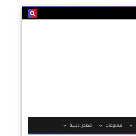
معلومات
قصص دينية