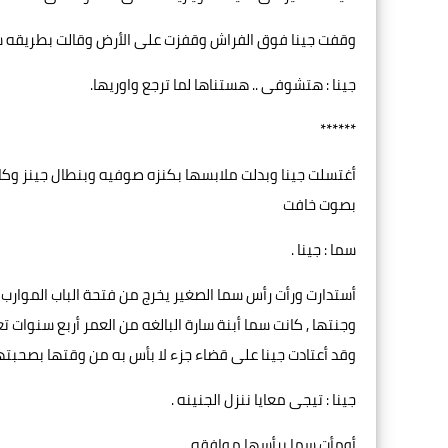
وقفت جينا فوق الفراش وقفزت على الأرض وقالت بطريقه شري
جينا : هتشوفى .. هستناها لما ترجع واوريها.
******
أغتسلت جينا وبدلت ملابسها بكنزه صوفيه وبنطال جينز وك
بصوت خافت
سما : جينا .
أستدارت ورأت رأس سما الصغير يخرج من فتحة الباب الموارب 
وجنتها , كانت سما أبنة سارة البالغه من العمر أربع سنوات ت
وقد أعتادت جينا على قضاء جزء لا بأس به من وقتها بصحبته
جينا : تيجى معايا ننزل الجنينه .
أومأت سما برأسها موافقه