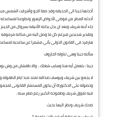
أخذتها جينا الى الحديقه وقد صفا الجو وأشرقت الشمس مبدده
أحدثه المطر من فوضى لأحواض الزهور وتطوعتا لمساعدته رغ
جاء أبنه شريف وبعد ان بدل بذلته الأنيقه بسروال من الجين
وتقدير شديدين فبرغم كل ما وصل اليه من مكانه مرموقه 
هارفرد فى القانون الدولى يأتى مشمرا عن ساعديه لمساعدة
سألته جينا وهى تناوله الجاروف
جينا : بتعمل أيه هنا وسايب شغلك .. والا طفشان من وش يو
لا يجمع بين شريف ويوسف صداقه تمتد منذ ايام الطفوله و
وحصوله على الدكتوراة أن يكون المستشار القانونى لمجموعة
فيه تفوق شريف وطموحه الكبير رغم صغر سنه .
ضحك شريف ونظر اليها بخبث
شريف : هيه علقة أمبارح كانت جامدة ؟