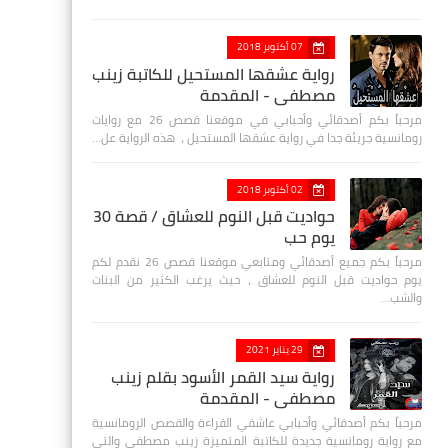
07 أكتوبر 2018
رواية عشقها المستحيل للكاتبة زينب
مصطفي - المقدمة
مرحباً بكم أصدقائي وأحبابي في موقعنا قصص 26 مع روايات
رومانسية جريئة جدا في رواية عشقها المستحيل ، هذه الرواية عل…
02 أكتوبر 2018
حواديت قبل النوم للعشاق / قصة 30
يوم حب
مرحباً بكم جميع أصدقائي ومتابعي موقعنا قصص 26 نقدم لكم
يوم حواديت قبل النوم للعشاق ، حيث يرغب الكثير من البنات
والشب…
29 يناير 2021
رواية سيد القمر الأسود بقلم زينب
مصطفي - المقدمة
مرحباً بكم أصدقائي وأحبابي عاشقي القراءة والقصص الرومانسية
مع رواية رومانسية جديدة للكاتبة المتميزة زينب مصطفى والتي