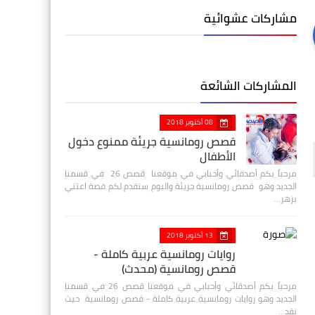
مشاركات عشوائية
المشاركات الشائعة
08 أكتوبر 2018
قصص رومانسية جريئة ممنوع دخول
الأطفال
مرحباً بكم أصدقائي وأحبابي في موقعنا قصص 26 في قسمنا
الجديد وهو قصص رومانسية جريئة واليوم سنقدم لكم قصة اعتني
بزهر…
13 أكتوبر 2018
روايات رومانسية عربية كاملة -
قصص رومانسية (محدث)
مرحباً بكم أصدقائي وأحبابي في موقعنا قصص 26 في قسمنا
الجديد وهو روايات رومانسية عربية كاملة - قصص رومانسية حيث
نقد…