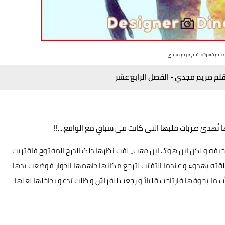
 جحيم قسوته بقلم مريم مجدي
قلم مريم مجدي -
الفصل الرابع عشر
هدئ ضربات قلبها التی کانت فی سباقٍ مع الواقع....!!
خیفه و لکن این هو؟.. این ذهب،، لفت نظرها ذلک الدرج المفتوح فاقتربت
اغلقته بهدوء و عندما التفتت لترجع مکانها داهمها الدوار فوضعت یدها
 ما بجوفها فارتاحت قليلاً و رجعت للفراش و ظلت تدعو بداخلها لعلها