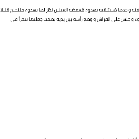
ته و جدها مُستلقیه بهدوء مُغمضه العینین نظر لها بهدوء فتنحنح قليلاً
ء و جلس علی الفراش و وضع رأسه بین یدیه بصمت جعلتها تتجرأ فی