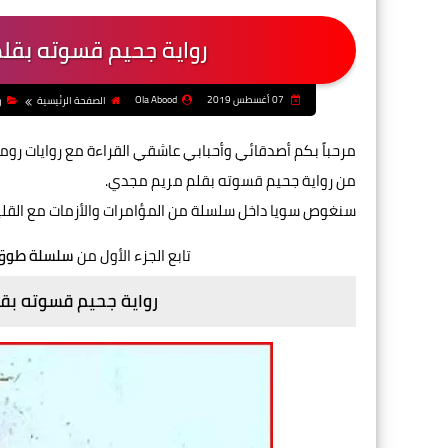
رواية جحيم قسوته بقلم
07 أغسطس 2019
Ola Abood
الصفحة الرئيسية
ر
مرحباً بكم أصدقائي وأحبابي عاشقي القراءة مع روايات رو
من
رواية جحيم قسوته بقلم مريم مجدي.
سنغوص سويا داخل
سلسلة من المؤامرات والأزمات مع القليل 
تابع الجزء الأول من
سلسلة طوق 
رواية جحيم قسوته بقل