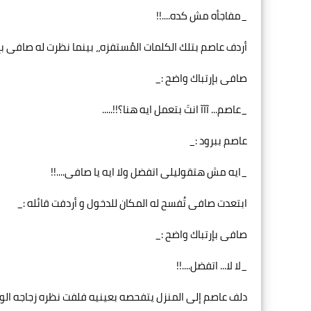
_مفاجأه مش کده....!!
أردف عاصم بتلك الكلمات المُستفزه،، بینما نظرت له صافی بإر
صافی بإرتباك واضح :_
_عاصم... آآآ انتَ بتعمل ایه هنا؟!!.....
عاصم ببرود :_
_ایه مش هتقولیلی اتفضل ولا ایه یا صافی....!!
ابتعدت صافی تُفسح له المکان للدخول و أردفت قائله :_
صافی بإرتباك واضح :_
_لا لا... اتفضل....!!
دلف عاصم إلى المنزل یتفحصه بعینیه فلفت نظره زجاجه الویس