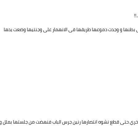
!!
ی بطنها و وجدت دموعها طریقها فی الانهمار علی وجنتیها وضعت يدها
لآخري حتی قطع نشوه انتصارها رنین جرس الباب فنهضت من جلستها بملل و