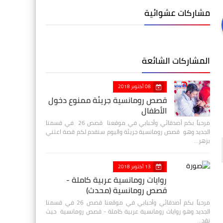
مشاركات عشوائية
المشاركات الشائعة
08 أكتوبر 2018
قصص رومانسية جريئة ممنوع دخول
الأطفال
مرحباً بكم أصدقائي وأحبابي في موقعنا قصص 26 في قسمنا
الجديد وهو قصص رومانسية جريئة واليوم سنقدم لكم قصة اعتني
بزهر…
13 أكتوبر 2018
روايات رومانسية عربية كاملة -
قصص رومانسية (محدث)
مرحباً بكم أصدقائي وأحبابي في موقعنا قصص 26 في قسمنا
الجديد وهو روايات رومانسية عربية كاملة - قصص رومانسية حيث
نقد…