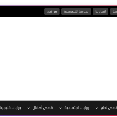
نا
اتصل بنا
سياسة الخصوصية
من نحن
صص نجاح
روايات اجتماعية
قصص أطفال
روايات خليجية