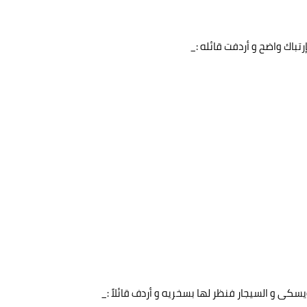
تباك واضح و أردفت قائله :_
کی و السیجار فنظر لها بسخريه و أردف قائلاً :_