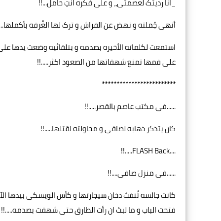
_انا ردیتک لعصمتی،، و علی فکره انتِ حامل...!!
أنهی جُملته و نهض عن الفراش و ترک لها الغُرفه بأكملها....
استمعت لکلماته الأخيره بصدمه و بتلقائيه وضعت یدها عل
علی فمها تمنع شهقاتها من الصعود اکثر.....!!
*************************
......فی مکتب عاصم بالقصر.....!!
کان یتذکر ذهابه لصافی و محاولته لقتلها.....!!
....FLASH Back.....!!
......فی منزل صافی....!!
کانت جالسه تُنفث دخان سيجارتها و کأس الویسکی بیدها ا
فتحت الباب و ما لبث ان رأت الطارق حتی شهقت بصدمه.....!!