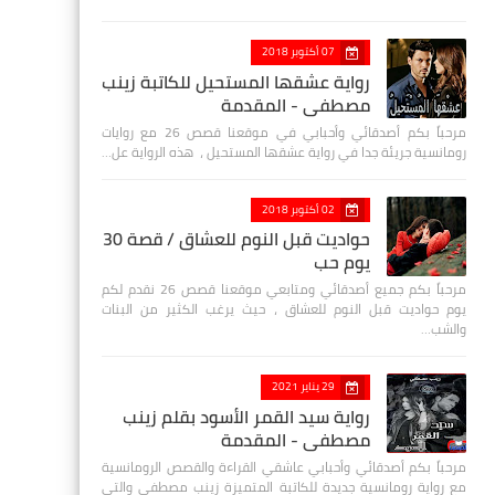
07 أكتوبر 2018
رواية عشقها المستحيل للكاتبة زينب
مصطفي - المقدمة
مرحباً بكم أصدقائي وأحبابي في موقعنا قصص 26 مع روايات
رومانسية جريئة جدا في رواية عشقها المستحيل ، هذه الرواية عل…
02 أكتوبر 2018
حواديت قبل النوم للعشاق / قصة 30
يوم حب
مرحباً بكم جميع أصدقائي ومتابعي موقعنا قصص 26 نقدم لكم
يوم حواديت قبل النوم للعشاق ، حيث يرغب الكثير من البنات
والشب…
29 يناير 2021
رواية سيد القمر الأسود بقلم زينب
مصطفي - المقدمة
مرحباً بكم أصدقائي وأحبابي عاشقي القراءة والقصص الرومانسية
مع رواية رومانسية جديدة للكاتبة المتميزة زينب مصطفى والتي