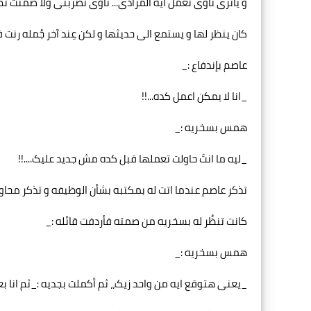
و یاتری ناوی تعمل ايه المرادی... ناوی تضربنی ولا صمتت ثم 
کان ينظر لها و یستمع الی حدیثها و لکن عِند آخر جُمله رنت ف
عاصم بإندفاع :_
_انا لا یمکن اعمل کده...!!
همس بسخريه :_
_لیه ما انتَ حاولت تعملها قبل کده مش جدید علیک....!!
تذکر عاصم عندما اتت له بمکتبه بشأن الوظیفه و تذکر محاولته 
کانت تنظُر له بسخريه من صمته فأردفت قائله :_
همس بسخريه :_
_یعنی هتوقع ایه من واحد زیک،، ثم أكملت بجديه :_ثم انا بعم