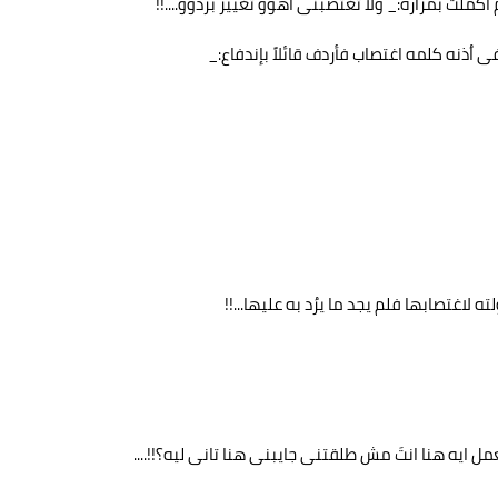
أكملت بمراره:_ ولا تغتصبنی اهوو تغییر بردوو....!!
ی اُذنه کلمه اغتصاب فأردف قائلاً بإندفاع:_
لاغتصابها فلم یجد ما یرُد به علیها...!!
ل ایه هنا انتَ مش طلقتنی جایبنی هنا تانی لیه؟!!....