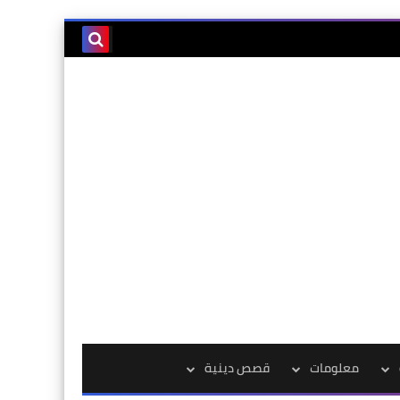
معلومات
قصص دينية