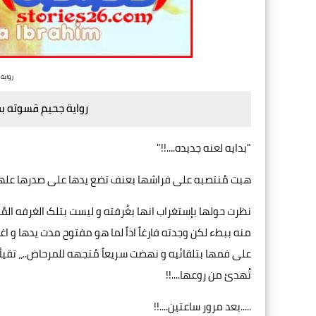
رواية
رواية جحيم قسوته ب
"بدایه لعنه جدیده....!!"
هبت مُنتصبه علی فراشها بعنف تضع يدها علی صدرها علها تُ
نظرت حولها بإستغراب انها بغُرفته و ليست بتلک الغرفه المُ
منه ببطء لکن وجدته فارغاً اذاً لما هو مفتوح مدت يدها و 
علی فمها بتلقائيه و نهضت سريعاً مُتجهه للمرحاض..،، تقیأت
تُهدئ من روعها....!!
.....بعد مرور ساعتين....!!