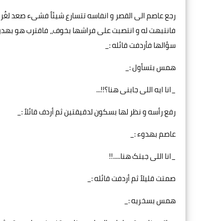
رجع عاصم الی القصر و انفاسه تتسارع شیئاً فشیء صعد لغُرف
فانتبهت له و انتصبت علی فراشها بخوف،، فاقترب هو بهدو
سؤالها فأردفت قائله :_
همس بتسأول :_
_انا ایه اللی جابنی هنا؟!!...
رفع رأسه و نظر لها بسکون لدقيقتين ثم أردف قائلاً :_
عاصم بهدوء :_
_انا اللی جبتک هنا.....!!
صمتت قليلاً ثم أردفت قائله :_
همس بسخريه :_