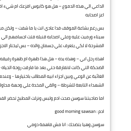
اعز اصحابه
بس رغم بشاعة الموقف فدا عادي انت يا ما شفت – ولكن م
سيناء ورميت عليه وعلي اصحابه قنبله فتت اجسامهم الي اشل
المشرحة لا لكي يتعرف علي جسمان والده – بس ليختار الاجزا
اهذه رجل ابي – وهذه يده – هل هذا ظهرة ام ظهرة رفيقه –
الضحكة التي كانت لاتفارقة حتي بعد ما فارقت روحة الحياه
الغائبة عن الوعي وبين اجزاء ابيه المطالب باختيارها - وعند
الشهداء التابعة للشرطة – والقي المخدة علي وحهة محاولا
اما صاحبتنا سوسن صحت ادم ولبس ونزلت المطبخ تحضر الفطا
ادم : good morning sawsan
سوسن وهيا بتضحك : انا مش فاهمة دومي