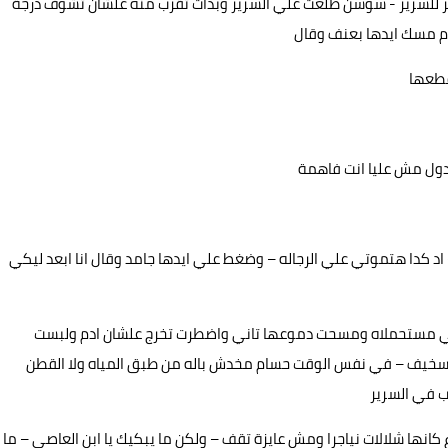
خر للسرير - سوسن طلعت علي السرير وبدات تقرب منه علشان تشوف درجة
ام مسك ايدها بعنف وقال
قطعها
دول مش عليا انت فاهمة
 كدا هتموتي علي الرجاله – وضغط علي ايدها جامد وقال انا ابعد ليكي
ي مستحملاه ومسحت دموعها تاني واضطرت تخرج علشان ادم ولبست
سخيف – في نفس الوقت حسام مخدش باله من طبق المياه ولا القطن
ب في السرير
انها شلالات نياجرا ومش عايزة تقف – ولكن ما يبكيك يا ابن العاصي – ما