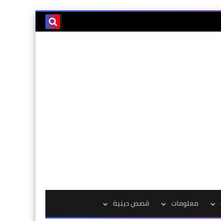
معلومات
قصص دينية