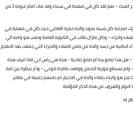
الداعي الي هذه الدموع – هل هو كابوس افزعك ام شيء اخر اتعبك – نعم لقد كان في مهمة في سيناء وقد مات امام عيونه 2 من
وت اصحابه كان شبيه بموت والده حمزة العاصي حيث كان في مهمة في
اء واجزاء – وكان مازال طالب في الثانويه العامة وذهب هو وامه الي
ء الباقية من جسد والده من ضمن الاشلاء والاجزاء التي جمعت بعد الانفجار
 هل هذا صابع يده ام صابع صاحبة - هذه هي راس ابي فانا اعرف هذه
 – ولم تسيطع فوزية التحمل ووقعت فاقدة للوعي – ودار بنظرة بين امه
ما عجز هو وابناء رفقاء والده في الاختيار تم دفنهم جميعا في مقابر
 النوم والهروب من هذه الذكر المؤلمة
ر له