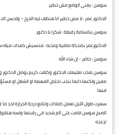
سوسن : يعني الوضع مش خطير
الدكتور عمر : لا مش خطير انا هنظف ليه الجرح – ولحسن 
سوسن بباتسامة رقيقة : شكرا يا دكتور
الدكتورعمر بضحكة صافية وعذبه : متنسيش كمدات مياه س
سوسن : حاضر - ان شاء الله
سوسن نفذت تعليمات الدكتور وكلفت كريم يوصل الدكتور 
معين ولكنها دايما بتحب تخلص المهمة او الشغل او مسئؤل
فيها
سهرت طول الليل تعمل كمادات وتتابع درجة الحرارة لحد ما غ
الصبح سوسن قامت علي الم شديد في رقبتها ولسه هتقول
تزعجه