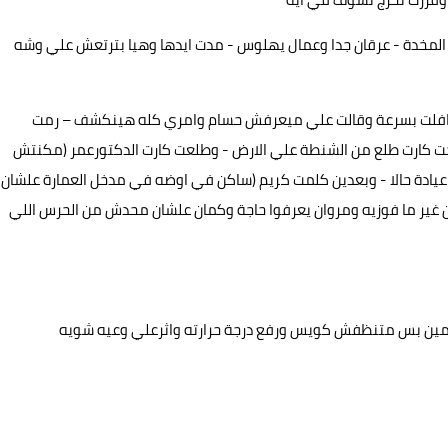
مخدة - عرقان جدا وعمال يهلوس - مدت ايدها وهيا بترتعش علي وشه
 افلت بسرعة وقالت علي ميعرفش حسام وامري كله هينكشف – رمت
ت كارت طلع من الشنطة علي الارض - وطلعت كارت الدكتورعمر (مكنتش
 عيادة حالا - وبعدين كلمت كريم (ساكن في اوضه في مدخل العمارة علشان
ن غير ما فوزيه ومروان يعرفوا حاجة وكمان علشان محدش من الحرس اللي
يمين بس متنظفش كويس ورفع درجة حرارته واثرعلي وعيه شويه