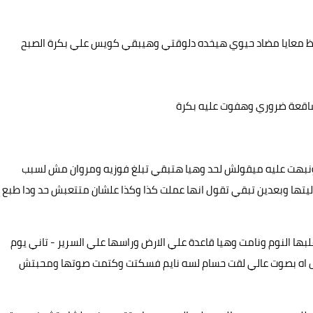
الحظ معايا مضاد حيوي هيخده دلوقتي وهيبقي كويس علي بكرة الصبح
اقعة ضروري وهفوت عليه بكرة
ونبهت عليه ميقولش لحد وهيا هتبقي تبلغ فوزيه ومروان مش لسبب
يتها وبعدين تبقي تقول انها عملت كذا وكذا علشان متتعبش حد ودا طبع
لبها النوم ونامت وهيا قاعدة علي الارض وراسها علي السرير - تاني يوم
 اه بصوت عالي لقت حسام لسه نايم فسكتت وكتمت صوتها ومحبتش