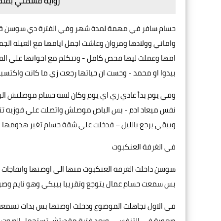
رواية قسمتي بقلم 
حسام سافر في مهمة لمدة شهر وفي الفترة دي سوسن قدرت
واماني وولادها ومروان وعاشت اجمل ايامها مع العيله ا
امها وعملت ليها فحص كامل - وتتكلم مع اخواتها علي الماس
بيدوا او محمد - وحست ان حياتها رجعت زي ما كانت واكتسب
وفي يوم بدأ عادي زي اي يوم وكان لسه حسام موصلتش الب
نفس ميعاد ادم - بس الباص موصلش واتصلت علي فوزيه تتط
ويبقي يرجع بالليل – فدخلت علي شقة حسام تغير هدومها
في الغرفة العنكبوت
سوسن داخلت الغرفة العنكبوت منها الي اوضتها واتفاجات ب
بس سمعت حسام عمال يتوجع وتقريبا بيبكي وهو نايم وصو
في الاول تجاهلت الموضوع ودخلت اوضتها بس بدات تسمع
صعوبة في التنفس – وبعد فترة مقدرتش تستحمل الصوت و