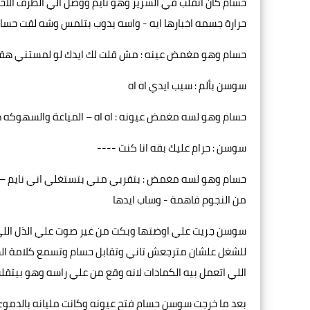
حسام كان اتقلب في السرير وهو نايم ووصل الي الطرف الا
حرارة جسمه اخبارها ايه - واسه يدوب بتلمس وشه لقت حس
حسام وهو مغمض عينه : مش قلت لك ايدك لو لمستني ه
سوسن بألم : سيب ايدي اه اه
حسام وهو لسه مغمض عيونه : اه اه – المياعة والسهوكه 
سوسن : حرام عليك بقه انا كنت ----
حسام وهو لسه مغمض : بتقربي مني بتستغلي اني نايم – اد
من النجوم فاهمة - وساب ايدها
سوسن جريت علي اوضتها وبكت من غير صوت علي الذل الل
للشغل علشان مترجعش تاني وتقابل حسام وتسمع كلامة ال
اللي اتعمل بيه الكمادات لانه وقع من علي راسه وهو بيتقل
بعد ما خرجت سوسن حسام فتح عيونه وكانت مليانه بالدموع ك