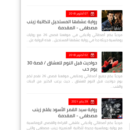
07 أكتوبر 2018
رواية عشقها المستحيل للكاتبة زينب
مصطفي - المقدمة
مرحباً بكم أصدقائي وأحبابي في موقعنا قصص 26 مع روايات
رومانسية جريئة جدا في رواية عشقها المستحيل ، هذه الرواية عل…
02 أكتوبر 2018
حواديت قبل النوم للعشاق / قصة 30
يوم حب
مرحباً بكم جميع أصدقائي ومتابعي موقعنا قصص 26 نقدم لكم
يوم حواديت قبل النوم للعشاق ، حيث يرغب الكثير من البنات
والشب…
29 يناير 2021
رواية سيد القمر الأسود بقلم زينب
مصطفي - المقدمة
مرحباً بكم أصدقائي وأحبابي عاشقي القراءة والقصص الرومانسية
مع رواية رومانسية جديدة للكاتبة المتميزة زينب مصطفى والتي