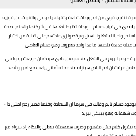
اسماء سليمان - (الفصل العاشر)
 تتقرب قوي من ادم وبدات تدلعة وتقوله يا دومي واتقربت من فوزيه
لجميله دي في غياب حسام – وبدات تظبط شغلها في شركتها وتهتم بصحة
نجر واحيانا يشغلوا الهبل ويرقصوا زي عادتهم علي اغنية من اختيار
ت عيله جديدة بتحبها ما عدا واحد معروف وهو حسام العاصي
يت - ومر اليوم في الشغل عند سوسن عادي هو كمان - رجعت بردوا في
من عرفت ان ادم الباص هينزله عند عمته أماني يلعب مع امير وشهد
وجود حسام نايم وقالت في سرها ان السعادة وقتها قصير رجع امتي دا -
ت شهقاته وهو بيبكي بيزيد
ه بيقول كلام مش مفهوم وصوت همهمتة بيعلي والبكاء زاد سواء مع
قررت تخرج تشوف في ايه