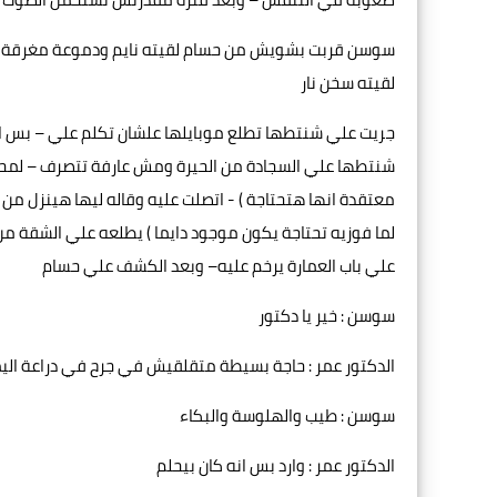
سوسن قربت بشويش من حسام لقيته نايم ودموعة مغرقة ال
لقيته سخن نار
جريت علي شنتطها تطلع موبايلها علشان تكلم علي – بس
شنتطها علي السجادة من الحيرة ومش عارفة تتصرف – لمح
معتقدة انها هتحتاجة ) - اتصلت عليه وقاله ليها هينزل من
لما فوزيه تحتاجة يكون موجود دايما ) يطلعه علي الشقة م
علي باب العمارة يرخم عليه– وبعد الكشف علي حسام
سوسن : خير يا دكتور
الدكتور عمر : حاجة بسيطة متقلقيش في جرح في دراعة ال
سوسن : طيب والهلوسة والبكاء
الدكتور عمر : وارد بس انه كان بيحلم