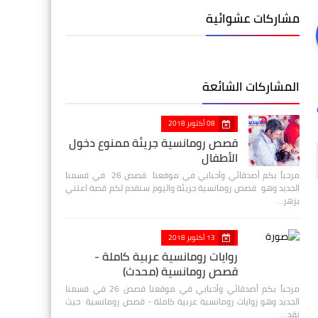
مشاركات عشوائية
المشاركات الشائعة
08 أكتوبر 2018
قصص رومانسية جريئة ممنوع دخول
الأطفال
مرحباً بكم أصدقائي وأحبابي في موقعنا قصص 26 في قسمنا
الجديد وهو قصص رومانسية جريئة واليوم سنقدم لكم قصة اعتني
بزهر…
13 أكتوبر 2018
روايات رومانسية عربية كاملة -
قصص رومانسية (محدث)
مرحباً بكم أصدقائي وأحبابي في موقعنا قصص 26 في قسمنا
الجديد وهو روايات رومانسية عربية كاملة - قصص رومانسية حيث
نقد…