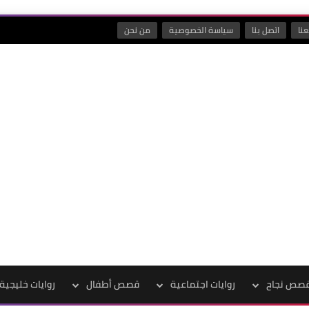
نا
اتصل بنا
سياسة الخصوصية
من نحن
صص نجاح
روايات اجتماعية
قصص أطفال
روايات خليجية