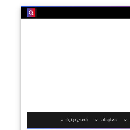
معلومات
قصص دينية