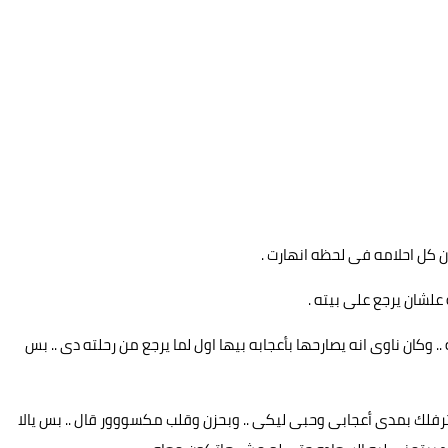
ل احلامه فى لحظه انهارت .
علشان يرجع على بيته .
ن ناوى انه يصارحها بأعجابه بيها اول لما يرجع من رحلته دى .. بس
ترفلك بمدى أعجابى وحبى ليكى .. وبحزن وقلب مكسووور قال .. بس يالا