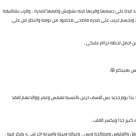
مد ايده على جسمها وقربها منه بشويش وضمها لصدره .. وقرب بشافيفه
ا وبجسم غريب على صدره فاصحى مخضود من نومه واتنطر من على
من اجمل لحظه حراام عليكى .
س بعينكم 😜.
 بدا يوم جديد بس للاسف حزين بالنسبه لهمس وعمر ووالدتهم لفقد
بير جدا ويكسر القلب .
 والفلوس ومصالحه وبس .. وعياله وبيته واسرته اخر شىء يفكر فيه .