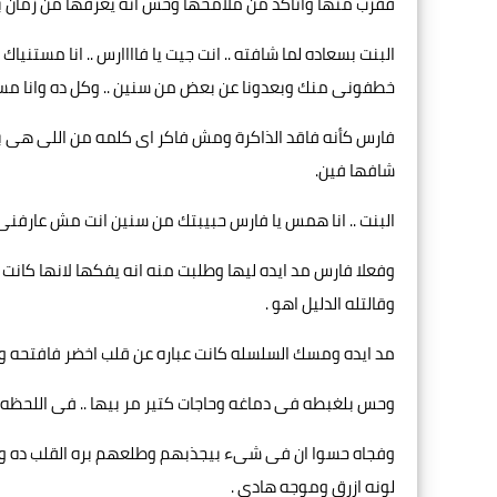
فقرب منها واتاكد من ملامحها وحس انه يعرفها من زمان 
البنت بسعاده لما شافته .. انت جيت يا فاااارس .. انا مستنياك
خطفونى منك وبعدونا عن بعض من سنين .. وكل ده وانا مست
فارس كأنه فاقد الذاكرة ومش فاكر اى كلمه من اللى هى ب
شافها فين.
البنت .. انا همس يا فارس حبيبتك من سنين انت مش عارفنى .
وفعلا فارس مد ايده ليها وطلبت منه انه يفكها لانها كان
وقالتله الدليل اهو .
مد ايده ومسك السلسله كانت عباره عن قلب اخضر فافتحه 
وحس بلغبطه فى دماغه وحاجات كتير مر بيها .. فى اللح
وفجاه حسوا ان فى شىء بيجذبهم وطلعهم بره القلب ده وشا
لونه ازرق وموجه هادى .