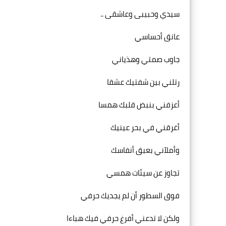
سيدي وحبيبى وعاشقى ..
عانق أحساسي
جاوب صمتي وهذياني
رتلني بين شفتيك عشقا
أعزفني بنبض قلبك همسا
أغرقني في بحر عينيك
وأملآني بعبق أنفاسك
تجاوز عن سيئات همسي
فوق السطور أن لم يجديك حرفي
ولكن لا تدعني أفرغ حرفي فيك هباءا