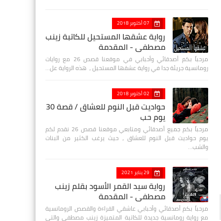
07 أكتوبر 2018
رواية عشقها المستحيل للكاتبة زينب
مصطفي - المقدمة
مرحباً بكم أصدقائي وأحبابي في موقعنا قصص 26 مع روايات
رومانسية جريئة جدا في رواية عشقها المستحيل ، هذه الرواية عل…
02 أكتوبر 2018
حواديت قبل النوم للعشاق / قصة 30
يوم حب
مرحباً بكم جميع أصدقائي ومتابعي موقعنا قصص 26 نقدم لكم
يوم حواديت قبل النوم للعشاق ، حيث يرغب الكثير من البنات
والشب…
29 يناير 2021
رواية سيد القمر الأسود بقلم زينب
مصطفي - المقدمة
مرحباً بكم أصدقائي وأحبابي عاشقي القراءة والقصص الرومانسية
مع رواية رومانسية جديدة للكاتبة المتميزة زينب مصطفى والتي