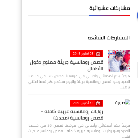
مشاركات عشوائية
المشاركات الشائعة
08 أكتوبر 2018
قصص رومانسية جريئة ممنوع دخول
الأطفال
مرحباً بكم أصدقائي وأحبابي في موقعنا قصص 26 في قسمنا
الجديد وهو قصص رومانسية جريئة واليوم سنقدم لكم قصة اعتني
بزهر…
13 أكتوبر 2018
روايات رومانسية عربية كاملة -
قصص رومانسية (محدث)
مرحباً بكم أصدقائي وأحبابي في موقعنا قصص 26 في قسمنا
الجديد وهو روايات رومانسية عربية كاملة - قصص رومانسية حيث
نقد…