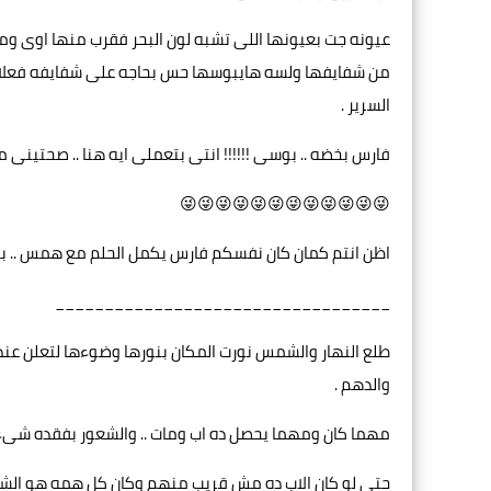
عيونه جت بعيونها اللى تشبه لون البحر فقرب منها اوى و
من شفايفها ولسه هايبوسها حس بحاجه على شفايفه فعل
السرير .
فارس بخضه .. بوسى !!!!!! انتى بتعملى ايه هنا .. صحتينى 
😜😜😜😜😜😜😜😜😜😜😜😜
اظن انتم كمان كان نفسكم فارس يكمل الحلم مع همس .. ب
__________________________________
طلع النهار والشمس نورت المكان بنورها وضوءها لتعلن عند
والدهم .
مهما كان ومهما يحصل ده اب ومات .. والشعور بفقده شىء ك
حتى لو كان الاب ده مش قريب منهم وكان كل همه هو الشغل