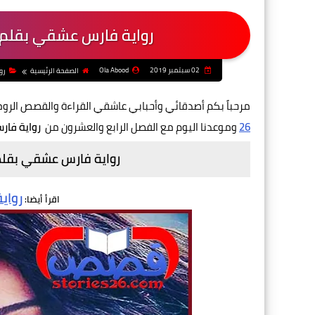
رواية فارس عشقي بقلم س
02 سبتمبر 2019
Ola Abood
الصفحة الرئيسية
رو
مرحباً بكم أصدقائي وأحبابي عاشقي القراءة والقصص الرو
26
وموعدنا اليوم مع الفصل الرابع والعشرون من
رواية فار
رواية فارس عشقي بقلم 
رواي
اقرأ أيضا: