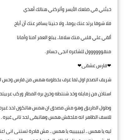
خبئني في ضلعك الأيسر وأتركني هنالك أهذي
فلا شوقا يرتد عنك يوما.. ولا حنينا يسافر عنك أن أباح
ألقي علي قلبي منك سلاما.. يبلغ العمر آمنا وأمانا
منقوووووول للشاعره انجى حسام .
❤فارس عشقى❤
شريف اتصدم اول لما عرف بخطوبه همس من فارس وحس ان ك
استاذن من زمايله وخد شنتطه وخرج بره المطار وركب عربيته 
وطول الطريق وهو مش مصدق ان همس هاتكون لحد غيره .. وكا
للاسف الظاهر انه ملحقش همس وهاتبقى لحد تانى غيره .
ليه يا همس .. لييييييه يا همس .. مش قادرة تستنى انى اع