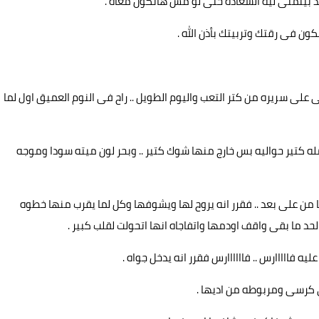
د بيتمنى ليه السعاده حتى لو مش هاتكون معاه .
كون فى رقتك وتربيتك بأذن الله .
على سريره من كتر التعب واليوم الطويل .. راح فى النوم العميق اول لما
له كتير حواليه بس خارج منها شوك كتير .. وبحر لون ميته سودا وموجه
 على بعد .. فقرر انه يروح لها ويشوفها وكل لما يقرب منها خطوه
حد ما بقى واقف اودمها واتفاجاه انها اتحولت لقلب كبير .
 فااااارس .. فاااااارس فقرر انه يدخل جواه .
ى كرسى ومربوطه من اديها .