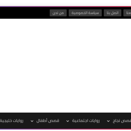
نا
اتصل بنا
سياسة الخصوصية
من نحن
صص نجاح
روايات اجتماعية
قصص أطفال
روايات خليجية