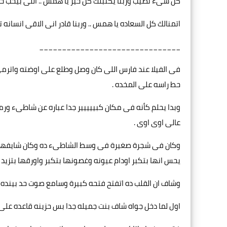
كل شىء نصيب وربنا يكتبلك كل خير يا همس .. اللى بيحب ح
اتمنالك كل السعاده يا همس .. وربنا قادر انى الاقى انسانه ت
_______________________________
فى الفيلا عند فارس اللى كان وصل وطلع على اوضته واترمى 
حط راسه على المخده .
وبدا يحلم كأنه فى مكان كبييييير جدا عباره عن شاطىء ورم
عالى اوى اوى .
وكان فى شجرة صغيرة فى وسط الشاطىء ده وكان شايفها من
يحس انها بتكبر اودام عيونه وغصونها بتكبر واورقها بتزيد ل
وشاف ان القلب ده اتفتح فتحه كبيرة وسامع صوت حد بينده عليه
اول لما دخل جواه شاف بنت جميله جدا بس حزينه قاعده عل