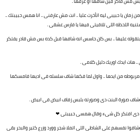
بس مش فاكر فين شافها او عرفها .
 من زمان يا حبيبى ليه اتأخرت عليا .. انت مش عارفنى .. انا همس حبيبتك ..
نيه اللحظه اللى تلاقيتى فيها يا فارس عشقى .
تقوله عليها .. بس كان حاسس انه شافها قبل كده بس مش قادر يفتكر
. هات ايدك اوريك دليل كلامى .
ت مربوطه من ايدها .. واول لما فكها شاف سلسله فى اديها فامسكها
وشاف صورة البنت دى وصورته بلبس زفاف ابيض فى ابيض .
ظه دى افتكر كل شىء وقال همسى حبيبتى ❤
فوا نفسهم على الشاطى اللى اتملا شجر وورد وزرع كتير والبحر بقى