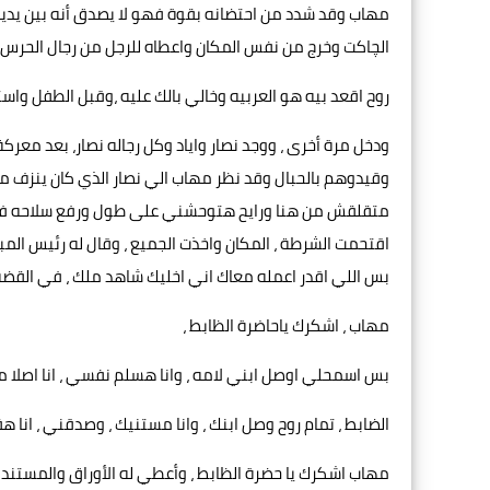
مهاب وقد شدد من احتضانه بقوة فهو لا يصدق أنه بين يديه 
الچاكت وخرج من نفس المكان واعطاه للرجل من رجال الحرس ال
روح اقعد بيه هو العربيه وخالي بالك عليه ،وقبل الطفل واست
ودخل مرة أخرى ، ووجد نصار واياد وكل رجاله نصار، بعد معرك
وقيدوهم بالحبال وقد نظر مهاب الي نصار الذي كان ينزف من ف
متقلقش من هنا ورايح هتوحشني على طول ورفع سلاحه في و
اقتحمت الشرطة ، المكان واخذت الجميع ، وقال له رئيس المباح
بس اللي اقدر اعمله معاك اني اخليك شاهد ملك ، في القضة 
مهاب ، اشكرك ياحاضرة الظابط ،
بس اسمحلي اوصل ابني لامه ، وانا هسلم نفسي ، انا اصلا مع
الضابط ، تمام روح وصل ابنك ، وانا مستنيك ، وصدقني ، انا ه
مهاب اشكرك يا حضرة الظابط ، وأعطي له الأوراق والمستندا