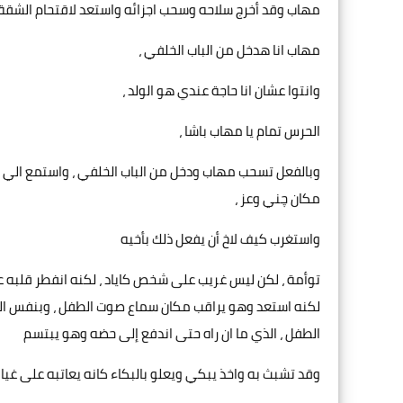
مهاب وقد أخرج سلاحه وسحب اجزائه واستعد لاقتحام الشقة 
مهاب انا هدخل من الباب الخلفي ،
وانتوا عشان انا حاجة عندي هو الولد ،
الحرس تمام يا مهاب باشا ،
وبالفعل تسحب مهاب ودخل من الباب الخلفي ، واستمع الي إيا
مكان چني وعز ،
واستغرب كيف لاخ أن يفعل ذلك بأخيه
توأمة ، لكن ليس غريب على شخص كاياد ، لكنه انفطر قلبه ع
لكنه استعد وهو يراقب مكان سماع صوت الطفل ، وبنفس الو
الطفل ، الذي ما ان راه حتى اندفع إلى حضه وهو يبتسم
وقد تشبث به واخذ يبكي ويعلو بالبكاء كانه يعاتبه على غيابه