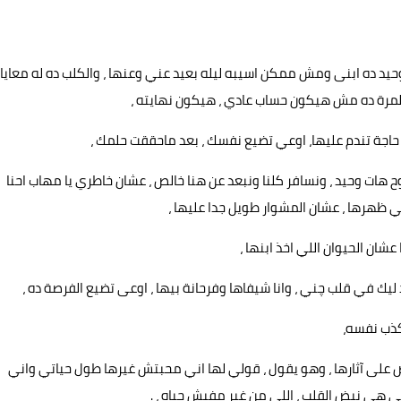
حيد ده ابنى ومش ممكن اسيبه ليله بعيد عني وعنها ، والكلب ده له معايا
 المرة ده مش هيكون حساب عادي ، هيكون نهايته ،
 حاجة تندم عليها، اوعي تضيع نفسك ، بعد ماحققت حلمك ،
 هات وحيد ، ونسافر كلنا ونبعد عن هنا خالص ، عشان خاطري يا مهاب احنا
ظهرها ، عشان المشوار طويل جدا عليها ،
ن الحيوان اللي اخذ ابنها ،
ليك في قلب چني ، وانا شيفاها وفرحانة بيها ، اوعى تضيع الفرصة ده ،
يكذب نفسه،
فض على آثارها ، وهو يقول ، قولي لها اني محبتش غيرها طول حياتي واني
هي نبض القلب ، اللي من غير مفيش حياه ، .