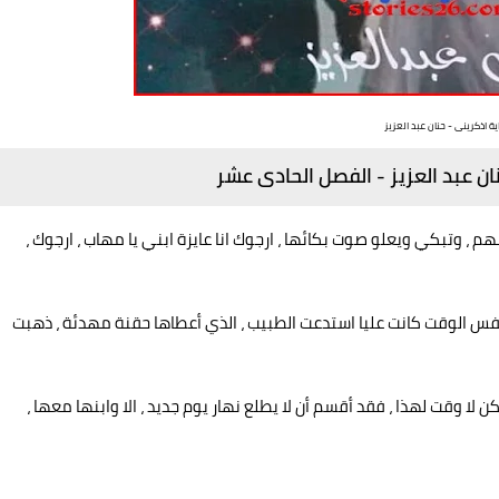
ية اذكرينى - حنان عبد العزيز
ان عبد العزيز - الفصل الحادى عشر
م ، وتبكي ويعلو صوت بكائها ، ارجوك انا عايزة ابني يا مهاب ، ارجوك ،
نفس الوقت كانت عليا استدعت الطبيب ، الذي أعطاها حقنة مهدئة ، ذهبت
لا وقت لهذا ، فقد أقسم أن لا يطلع نهار يوم جديد ، الا وابنها معها ،