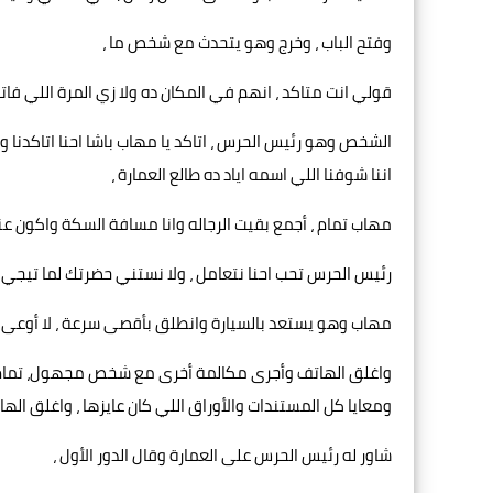
وفتح الباب ، وخرج وهو يتحدث مع شخص ما ،
قولي انت متاكد ، انهم في المكان ده ولا زي المرة اللي فاتت 
الشخص وهو رئيس الحرس ، اتاكد يا مهاب باشا احنا اتاكدنا وع
اننا شوفنا اللي اسمه اياد ده طالع العمارة ،
مهاب تمام ، أجمع بقيت الرجاله وانا مسافة السكة واكون عن
رئيس الحرس تحب احنا نتعامل ، ولا نستني حضرتك لما تيجي ،
مهاب وهو يستعد بالسيارة وانطلق بأقصى سرعة ، لا أوعى حد
واغلق الهاتف وأجرى مكالمة أخرى مع شخص مجهول، تمام يا
ومعايا كل المستندات والأوراق اللي كان عايزها ، واغلق ال
شاور له رئيس الحرس على العمارة وقال الدور الأول ،