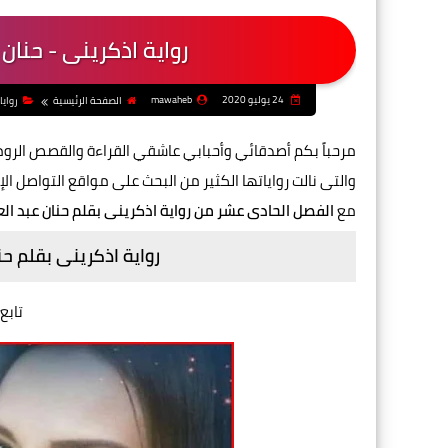
رواية اذكرينى - حنان
24 يوليو 2020
mawaheb
الصفحة الرئيسية
روايا
مرحباً بكم أصدقائي وأحبابي عاشقي القراءة والقصص الرو
والتى نالت رواياتها الكثير من البحث على مواقع التواصل 
مع
الفصل الحادى عشر من رواية اذكرينى بقلم حنان عبد الع
رواية اذكرينى بقلم حن
تابع