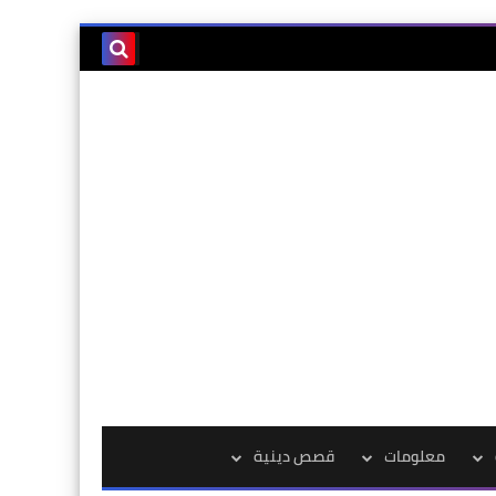
معلومات
قصص دينية