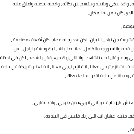
، واخذ يبكي ويقبله ويبتسم بين بكائه ، وادخله بحضنه واغلق عليه
ذي كان يامن له المكان ،
ودعه ،
ة شرسة من تبادل النيران . لكن عدد رجاله مهاب كان أضعاف مضاعفة ،
مه وانفه ووجه بالكامل ، اهلا نصار باشا ، ليك وحشة يا راجل ، بس
جه. وقال تحب تتشاهد ، ولا اللي زيك ميعرفش يتشاهد ، لكن في لحظة
ث انت لازم تيجي معانا ، انت لازم تيجي معانا ، انت تعتبر شريكة في حاجة ،
، وده اقصي حاجة اقدر اعملها معاك ،
تش عايز حاجة غير اني اتبريء من ذنوبي ، واخذ عقابي ،
قف جنبك ، عشان انت اللي زيك قليلين في البلد ده ،
ت ،