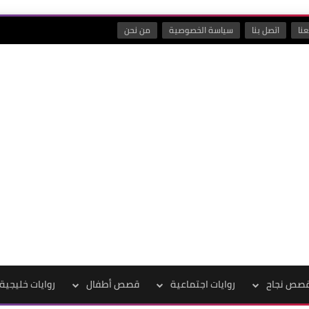
نا
اتصل بنا
سياسة الخصوصية
من نحن
صص نجاح
روايات اجتماعية
قصص أطفال
روايات خليجية