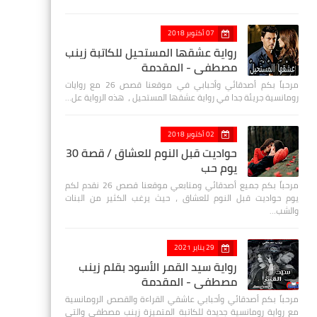
07 أكتوبر 2018
رواية عشقها المستحيل للكاتبة زينب
مصطفي - المقدمة
مرحباً بكم أصدقائي وأحبابي في موقعنا قصص 26 مع روايات
رومانسية جريئة جدا في رواية عشقها المستحيل ، هذه الرواية عل…
02 أكتوبر 2018
حواديت قبل النوم للعشاق / قصة 30
يوم حب
مرحباً بكم جميع أصدقائي ومتابعي موقعنا قصص 26 نقدم لكم
يوم حواديت قبل النوم للعشاق ، حيث يرغب الكثير من البنات
والشب…
29 يناير 2021
رواية سيد القمر الأسود بقلم زينب
مصطفي - المقدمة
مرحباً بكم أصدقائي وأحبابي عاشقي القراءة والقصص الرومانسية
مع رواية رومانسية جديدة للكاتبة المتميزة زينب مصطفى والتي