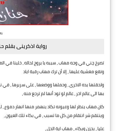
روا
رواية اذكرينى بقلم حن
تصرخ چني في وجه مهاب ، سيبه يا يروح لحاله ، خلينا في المه
وتقع مغشية عليها ، إلا أن ترك مهاب رقبة اياد
ولحقتها يده الاخرى ، وحملها ووضعها ، على سريرها ، في 
بها الى عالم اخر ، عالم لو تود أنها لم ترجع منه ،
كان مهاب ينظر لها وعيونه تكاد ينهمر منها انهار دموع ، لكن 
وينتقم شر انتقام من كل ما تسبب ، في بكاء تلك العيون ،
عليا ، بحزن وبكاء ، مهاب اية الحل ،