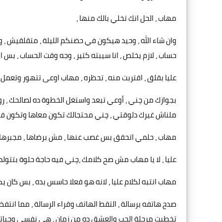
مهاب ، الحل انك تخلي بالك منها ،
وان شاء الله ، وحيد هيكون في حضنكم الليلة ، متقلقيش ، و
حساب ، لازم يخلص ، انا سيبته كتير ، وجه وقت الحساب ، بس
عليا بقلق ، اقتربت منه ، تحظره ، مهاب اوعى تتهور وتعمل
بجوازك من چني ، أوعي تبعد واستغل الخطوة ده لصالحك ، روح
ملناش غيرك دلوقتي ، چني محتجالك تكون معاها وتكون في 
مهاب ، حلمي اتحقق بس غصب عنها ، مش برضاها ، مجبرها عشا
عليا ، لا يا مهاب مش صح كلامك ،چني فيه حاجة حلوة بتتولد 
مهاب انتبه لكلام عليا ، لانه هو فعلا حاسس بده ، بس كان 
صدح هاتفه برسالة ، التقط الهاتف وقراء الرسالة ، مما انت
تخطيت مرحلة الحب والعشق ده من زمان ، هي نفسي وحياتي 