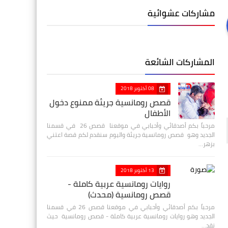
مشاركات عشوائية
المشاركات الشائعة
08 أكتوبر 2018
قصص رومانسية جريئة ممنوع دخول
الأطفال
مرحباً بكم أصدقائي وأحبابي في موقعنا قصص 26 في قسمنا
الجديد وهو قصص رومانسية جريئة واليوم سنقدم لكم قصة اعتني
بزهر…
13 أكتوبر 2018
روايات رومانسية عربية كاملة -
قصص رومانسية (محدث)
مرحباً بكم أصدقائي وأحبابي في موقعنا قصص 26 في قسمنا
الجديد وهو روايات رومانسية عربية كاملة - قصص رومانسية حيث
نقد…