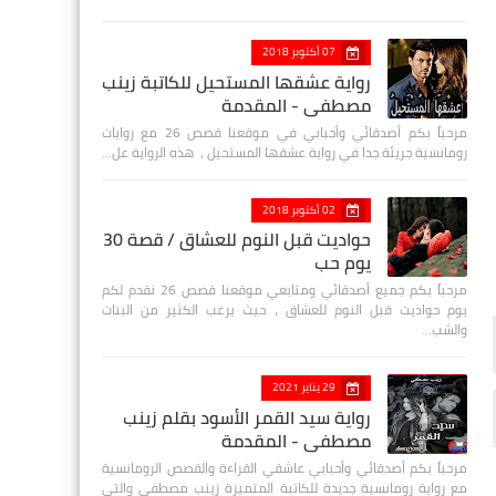
07 أكتوبر 2018
رواية عشقها المستحيل للكاتبة زينب
مصطفي - المقدمة
مرحباً بكم أصدقائي وأحبابي في موقعنا قصص 26 مع روايات
رومانسية جريئة جدا في رواية عشقها المستحيل ، هذه الرواية عل…
02 أكتوبر 2018
حواديت قبل النوم للعشاق / قصة 30
يوم حب
مرحباً بكم جميع أصدقائي ومتابعي موقعنا قصص 26 نقدم لكم
يوم حواديت قبل النوم للعشاق ، حيث يرغب الكثير من البنات
والشب…
29 يناير 2021
رواية سيد القمر الأسود بقلم زينب
مصطفي - المقدمة
مرحباً بكم أصدقائي وأحبابي عاشقي القراءة والقصص الرومانسية
مع رواية رومانسية جديدة للكاتبة المتميزة زينب مصطفى والتي