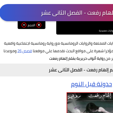
إلهام رفعت - الفصل الثانى عشر
الحجم
وايات صعيدية
يات الممتعة والروايات الرومانسية مع رواية رومانسية
اجتماعية واقعية
لت مؤخرا شهرة على مواقع البحث نقدمها علي موقعنا
قصص 26
وموعدنا
ر من
رواية أثواب حريرية بقلم إلهام رفعت
لم إلهام رفعت - الفصل الثانى عشر
حدوتة قبل النوم