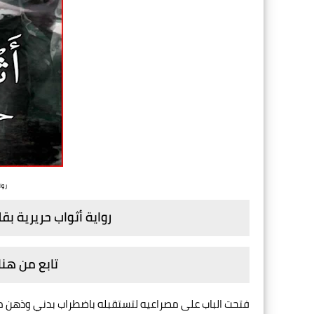
روا
رواية أثواب حريرية بق
تابع من هنا
فتحت الباب على مصراعيه لتستقبله باضطراب بدني وذهن م