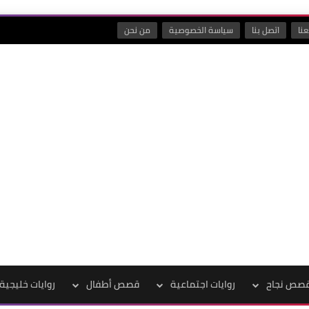
نا
اتصل بنا
سياسة الخصوصية
من نحن
صص نجاح
روايات اجتماعية
قصص أطفال
روايات خليجية