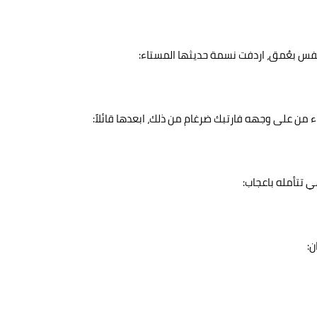
س بعُمق، اردفت نسمة حديثها المستاء:
من على وجهه فارتبك ضرغام من ذلك، ابعدها قائلاً:
تتأمله باعجاب:
ن: