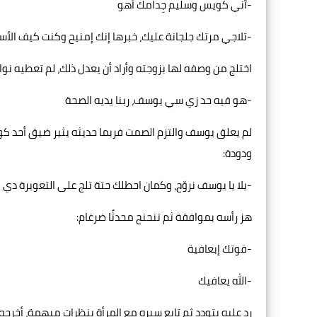
-آني كويس وسليم جِدامك أهو
-تلاجي مرتك جلجانة عليك، خبرها إنك إمنيح وكنت كيف الأس
اختلج من وصفه لها بزوجته وأراد أن يعدل ذلك، لم تعطيه نوال
-هو فيه حد زي سي يوسف، ربنا يديه الصحة
لم يعلق يوسف والتزم الصمت فربما حديثه يثير ضيق أحد 
ودودة:
-يلا يا يوسف نروّح، وكمان احطلك حتة تلج على التعويرة دي
هز رأسه بموافقة ثم تنحنح محدثًا ضرغام:
-فوتك إبعافية
-الله يعافيك
رد عليه بتودد ثم تابع سيره مع المرأة بنظرات مبهمة، أخرج