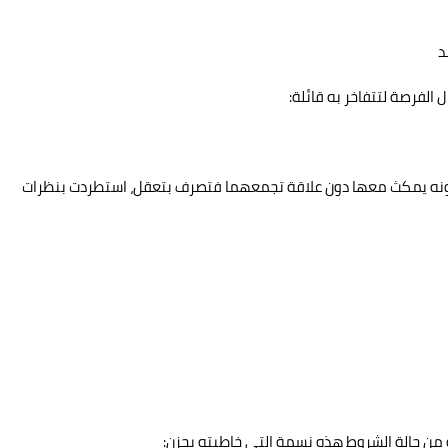
د
 الفرصة لتتفاخر به قائلة:
كونه يمكث معها دون علاقة تجمعهما فتصرف بتعقل، استطردت بنظرات
ه من حالة الشروط هذه نسمة التي خاطبته بحزن: