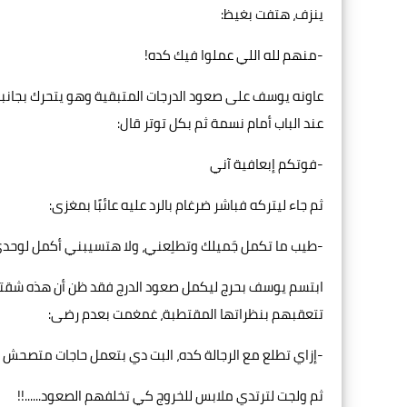
ينزف، هتفت بغيظ:
-منهم لله اللي عملوا فيك كده!
عاونه يوسف على صعود الدرجات المتبقية وهو يتحرك بجانبه 
عند الباب أمام نسمة ثم بكل توتر قال:
-فوتكم إبعافية آني
ثم جاء ليتركه فباشر ضرغام بالرد عليه عائبًا بمغزى:
-طيب ما تكمل جَميلك وتطلِعني، ولا هتسيبني أكمل لوحد
ابتسم يوسف بحرج ليكمل صعود الدرج فقد ظن أن هذه شقته،
تتعقبهم بنظراتها المقتطبة، غمغمت بعدم رضى:
-إزاي تطلع مع الرجالة كده، البت دي بتعمل حاجات متصحش
ثم ولجت لترتدي ملابس للخروج كي تخلفهم الصعود......!!