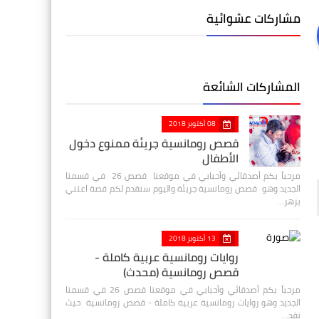
مشاركات عشوائية
المشاركات الشائعة
08 أكتوبر 2018
قصص رومانسية جريئة ممنوع دخول
الأطفال
مرحباً بكم أصدقائي وأحبابي في موقعنا قصص 26 في قسمنا
الجديد وهو قصص رومانسية جريئة واليوم سنقدم لكم قصة اعتني
بزهر…
13 أكتوبر 2018
روايات رومانسية عربية كاملة -
قصص رومانسية (محدث)
مرحباً بكم أصدقائي وأحبابي في موقعنا قصص 26 في قسمنا
الجديد وهو روايات رومانسية عربية كاملة - قصص رومانسية حيث
نقد…