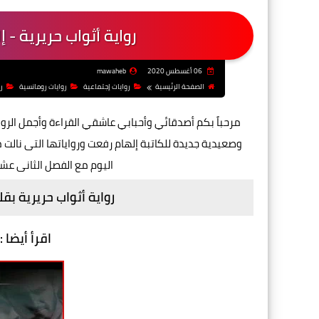
رواية أثواب حريرية - 
06 أغسطس 2020
mawaheb
الصفحة الرئيسية
روايات إجتماعية
روايات رومانسية
ر
مرحباً بكم أصدقائي وأحبابي عاشقي القراءة وأجمل الروا
وصعيدية
جديدة للكاتبة إلهام رفعت ورواياتها التى نا
اليوم مع الفصل الثانى عش
رواية أثواب حريرية بق
اقرأ أيضا :