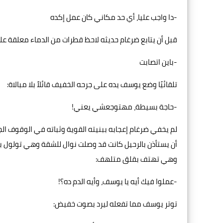
-دا واجب عليا، أي حد مكاني كان عمل إكده
قبل أن يتابع ضرغام حديثه لاحظ قطرات من الدماء معلقة عل
-باين اتصابت
تلقائيًا وضع يوسف يده على جرحه الخفيف قائلاً بلا مبالاة:
-حاجة بسيطة، مهتوجعشي يعني!
لم يخفي ضرغام إعجابه ببنيته القوية وثباته في الوقوف ا
أن يستأذن بالرحيل كانت قد وصلت نوال للشقة وهي تولول ب
وهي تهتف بقلق متلهف:
-عملوا فيك أيه يا يوسف، وأيه الدم ده؟!
توتر يوسف مما تفعله ليرد بصوت خفيض: