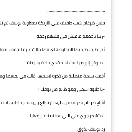
،،،،،،،،،،،،،،،،،،،،،،،،،،،،،،،،،،،،،،،،،،،،،،،،،،،،،،،،،،،،،،،،،،
جلس ضرغام بتعب طفيف على الأريكة بمعاونة يوسف ثم تنف
-ربنا ياخدهم مافيش في قلبهم رحمة
ثم بطرف طرحتها المحاوطة لعنقها مالت عليه لتجفف الدماء 
-ملوش إلزوم يا ست نسمة دي حاجة بسيطة
أخفت بسمة متهللة من ذكره لاسمها، قالت في نفسها وهي 
-يا حلاوة اسمي وهو طالع من بوقك!!
أشاح ضرغام نظراته من عليها ليتطلع بـ يوسف، خاطبه بامتنا
-متشكر جوي على اللي عملته تحت إمعايا
رد يوسف بذوق: