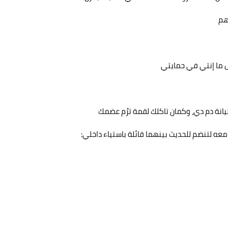
هم
 ما إنتي في حمايتي
نة دم دي، وكمان تاكلك لقمة ترُم عضمك
عه لتنضم للحديث بينهما قائلة باستياء داخلي: