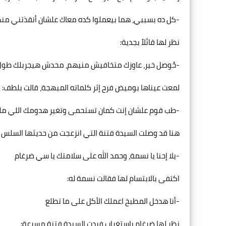
-كل ده بسببي، هما بيعملوا كده معاك علشان أنقذتني من
نظر لها قائلاً بجدية:
-حُوصل خير، عاوزك متخافيش منيهم، محدش هيجربلك طول
لمعت عيناها بوميض فرح إثر كلماته المبهجة، قالت بلطف:
-طب قوم علشان إنت كمان تستحمى وتغير هدومك اللي مليا
هنا قد وصلت السيدة فتنة التي انزعجت من حديثها السلس م
-يلا إحنا يا نسمة، وحمد الله على سلامتك يا سي ضرغام
اكتفى بالابتسام لها فقالت نسمة له:
-أنا هدخل المطبخ اعملك الأكل على ما تطلع
نظر لها ضرغام باستغراب فردت السيدة فتنة مسرعة: