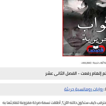
ية أثواب حريرية - إلهام رفعت
لم إلهام رفعت - الفصل
الثانى عشر
:
روايات رومانسية جريئة
ترقب كيف ستكون حالته الآن؟، أطلقت نسمة صرخة مفزوعة لتفاجئها به