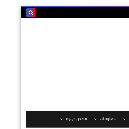
معلومات
قصص دينية