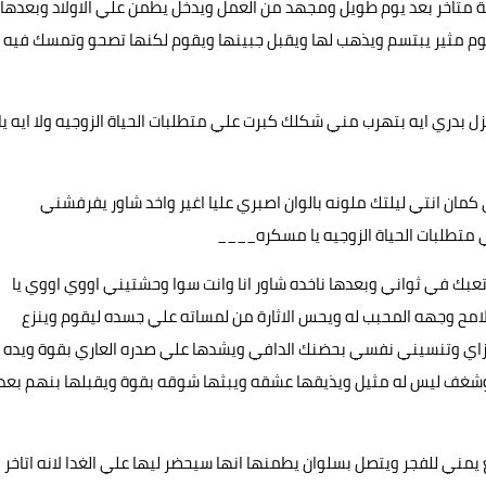
ة متاخر بعد يوم طويل ومجهد من العمل ويدخل يطمن علي الاولاد وبعدها
وم مثير يبتسم ويذهب لها ويقبل جبينها ويقوم لكنها تصحو وتمسك فيه
نزل بدري ايه بتهرب مني شكلك كبرت علي متطلبات الحياة الزوجيه ولا ايه يا
مان انتي ليلتك ملونه بالوان اصبري عليا اغير واخد شاور يفرفشني
تطلبات الحياة الزوجيه يا مسكره____
ل تعبك في ثواني وبعدها ناخده شاور انا وانت سوا وحشتيني اووي اووي يا
امح وجهه المحبب له ويحس الاثارة من لمساته علي جسده ليقوم وينزع
ازاي وتنسيني نفسي بحضنك الدافي ويشدها علي صدره العاري بقوة ويده
وشغف ليس له مثيل ويذيقها عشقه ويبثها شوقه بقوة ويقبلها بنهم بعد
ني للفجر ويتصل بسلوان يطمنها انها سيحضر ليها علي الغدا لانه اتاخر