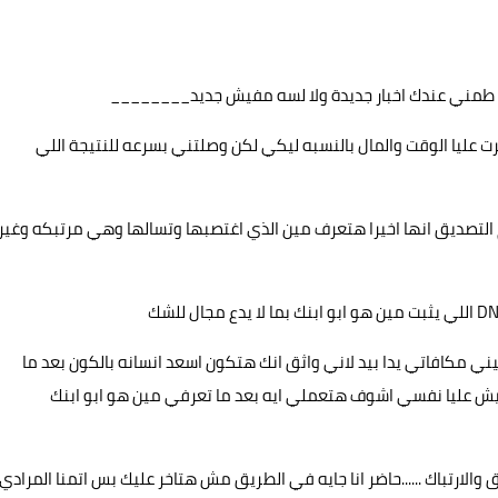
طمني عندك اخبار جديدة ولا لسه مفيش جديد________
رت عليا الوقت والمال بالنسبه ليكي لكن وصلتني بسرعه للنتيجة اللي
تصديق انها اخيرا هتعرف مين الذي اغتصبها وتسالها وهي مرتبكه وغير
ي مكافاتي يدا بيد لاني واثق انك هتكون اسعد انسانه بالكون بعد ما
خريش عليا نفسي اشوف هتعملي ايه بعد ما تعرفي مين هو ابو ابنك
والارتباك ......حاضر انا جايه في الطريق مش هتاخر عليك بس اتمنا المرادي