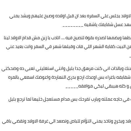
اولاد يجلس علي السفره بعد ان قبل اولاده وصبح عليهم ويشد يمني
 من شهد عسل شفايفك ياشقيه ________
يضمها لصدره بقوة لتصيح فيه .... اتادب يا زين مش قدام الاولاد لينا
 من البيت كفاية الشهر اللي فات وقبلها شهر في السفر وانت بعيد عني
ت منك وبالذات اني كنت مرهق جدا بليل وانتي استغليتي تعبي ده وضحكتي
فايفه باغراء بس اوعدك ارجع بدري النهاردة واعوضك اسمعي بالمره
ل و كله هيبقي ليكي موافقه_____
 في حاجه عملته ويارب تفرحك بس مدام مستعجل خليها لما ترجع بليل
ولاد ويخرج وتاخد يمني التؤام للباص وتصعد الي غرفة الاولاد وتقضي باقي