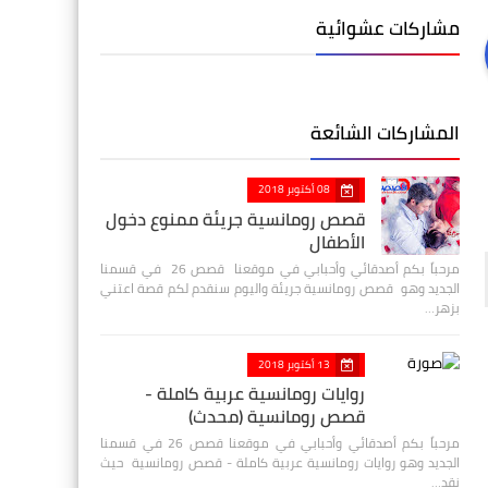
مشاركات عشوائية
المشاركات الشائعة
08 أكتوبر 2018
قصص رومانسية جريئة ممنوع دخول
الأطفال
مرحباً بكم أصدقائي وأحبابي في موقعنا قصص 26 في قسمنا
الجديد وهو قصص رومانسية جريئة واليوم سنقدم لكم قصة اعتني
بزهر…
13 أكتوبر 2018
روايات رومانسية عربية كاملة -
قصص رومانسية (محدث)
مرحباً بكم أصدقائي وأحبابي في موقعنا قصص 26 في قسمنا
الجديد وهو روايات رومانسية عربية كاملة - قصص رومانسية حيث
نقد…