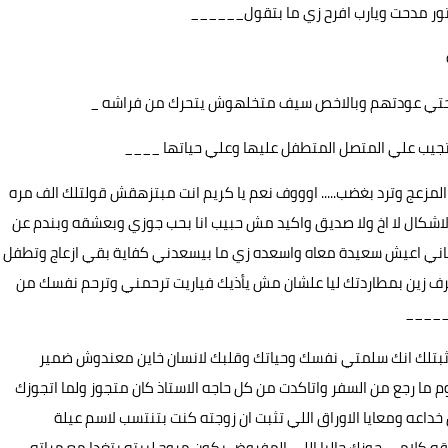
تور مدحت ويارب افرح زي ما بتقول______
هم حتي عودتهم وبالاخص سيف متخلهوش يتحرك من فراشه _
ن تجيب علي المتصل المتطفل عليها وعلي حياتها ____
لمزعج وترد بغضب..... اوووف نعم يا كريم انت مبتزهقش قولتلك الف مره
شكال لا اخ ولا صديق واكيد مش حبيب انا بحب جوزي وبعشقه وبندم عن
ني اعيش سعيدة معاه واسعده زي ما بيسعدني كفاية بقي ازعاج وتطفل
اعرف زين بمطاردتك ليا علشان مش يأذيك فياريت ترحمني وترحم نفسك من
______
 اثبتلك انك سلمتي نفسك وحياتك وقلبك لانسان خاين معندوش ضمير
ما رجع من السفر واتاكدت من كل حاجه الاستاذ كان متجوز ولما اتجوزك
اعه ومعايا الاوراق اللي تثبت ان زوجته كنت بتنتسب لاسم عيلة
ش مصدقه كلامي جوزك حاليا اللي المفروض يكون مروح لبيته يتغدا مع مراته