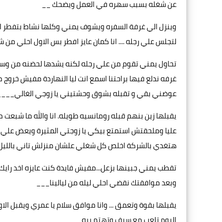
عن شغله بسبب سهره في العمل ويضحك __
وينزل الي غرفة السفره ويشوف يمني وكلها نشاط بتفطر ال
لتجلس علي رجله .... انا كمان عايز افطر بس الاول احلي
تحاول يمني تقوم من علي رجله لكنه يشدها لحضنه من وسطها و
غرفه ندلع فيها براحتنا اسمع انت ليا النهاردة مفيش خروج
عوضني بقي و تقبله بشوق وحشتيني يا زوجي الغالي____
يقبلها زين بنهم قبله رومانسيه طويله. انا والله ما شبع
عليا وملحقتش استمتع بيكي يا زوجتي المثيرة ويعض علي ش
هتغدي بالشركة اخلص كل شغلي علشان منزلش تاني باللي
تقطب يمني جبينها بزعل...مفيش فايدة كنت عايزه اخد رايك
وبعد موافقتك نقضي احلي ليله من ليالينا___
يقبلها بقوة وتعمق ... وانا موافق سلام يا عمري ويقبل الا
اليوم تلعب مع سيف وتهتم بيه________