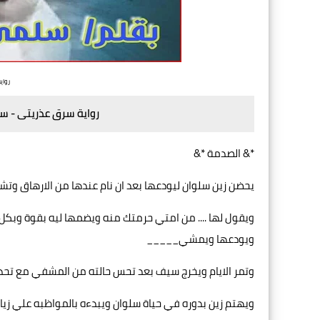
رواي
رواية سرق عذريتى - س
*& الصدمة *&
يحضن زين سلوان ليودعها بعد ان نام عندها من الارهاق وت
ويقول لها .... من امتي حرمتك منه ويضمها ليه بقوة وبكل م
ويودعها ويمشي_____
وتمر الايام ويخرج سيف بعد تحس حالته من المشفي مع تح
ويهتم زين بدوره في حياة سلوان ويبدءه بالمواظبه علي زيا