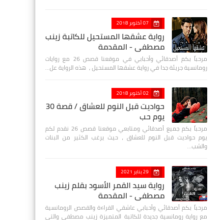
07 أكتوبر 2018
رواية عشقها المستحيل للكاتبة زينب
مصطفي - المقدمة
مرحباً بكم أصدقائي وأحبابي في موقعنا قصص 26 مع روايات
رومانسية جريئة جدا في رواية عشقها المستحيل ، هذه الرواية عل…
02 أكتوبر 2018
حواديت قبل النوم للعشاق / قصة 30
يوم حب
مرحباً بكم جميع أصدقائي ومتابعي موقعنا قصص 26 نقدم لكم
يوم حواديت قبل النوم للعشاق ، حيث يرغب الكثير من البنات
والشب…
29 يناير 2021
رواية سيد القمر الأسود بقلم زينب
مصطفي - المقدمة
مرحباً بكم أصدقائي وأحبابي عاشقي القراءة والقصص الرومانسية
مع رواية رومانسية جديدة للكاتبة المتميزة زينب مصطفى والتي