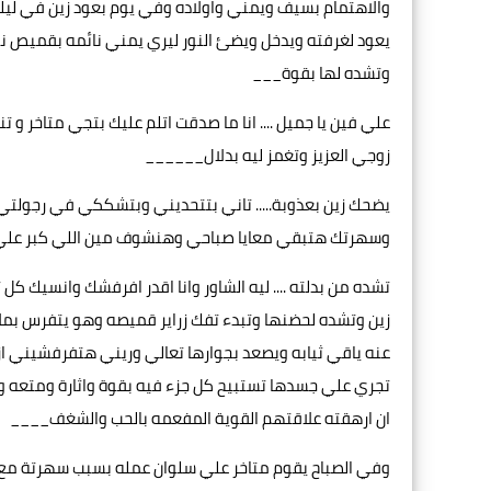
والاهتمام بسيف ويمني واولاده وفي يوم بعود زين في ليل
يعود لغرفته ويدخل ويضئ النور ليري يمني نائمه بقميص ن
وتشده لها بقوة___
علي فين يا جميل .... انا ما صدقت اتلم عليك بتجي متاخر و ت
زوجي العزيز وتغمز ليه بدلال______
يضحك زين بعذوبة..... تاني بتتحديني وبتشككي في رجولتي ك
وسهرتك هتبقي معايا صباحي وهنشوف مين اللي كبر علي م
تشده من بدلته .... ليه الشاور وانا اقدر افرفشك وانسيك ك
زين وتشده لحضنها وتبدء تفك زراير قميصه وهو يتفرس بمل
عنه ياقي ثيابه ويصعد بجوارها تعالي وريني هتفرفشيني 
تجري علي جسدها تستبيح كل جزء فيه بقوة واثارة ومتعه 
ان ارهقته علاقتهم القوية المفعمه بالحب والشغف____
وفي الصباح يقوم متاخر علي سلوان عمله بسبب سهرتة مع يم