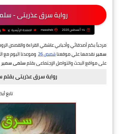
رواية سرق عذريتى - سلم
14 أغسطس 2020
mawaheb
الصفحة الرئيسية
ر
مرحباً بكم أصدقائي وأحبابي عاشقي القراءة والقصص الرو
سمير
نقدمها
علي موقعنا
قصص 26
وموعدنا اليوم مع ا
على مواقع البحث والتواصل الإجتماعى بقلم
سلمى سمير
رواية سرق عذريتى بقلم س
تابع أيض