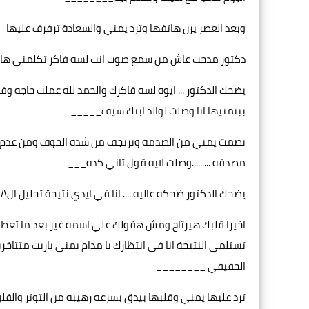
وبعد العصر يرن هاتفها وترد يمني والسعادة ترفرف عليها
دكتور مدحت عاش من سمع صوت انت لسه فاكر تكلمني ها 
يضحك الدكتور ... ايوه لسه فاكرك والحمد لله عملت حاجه وف
ببتمنيها انا وصلت لوالد ابنك سيف_____
تصمت يمني من الصدمة وترتجف من شدة الخوف ومن عدم ال
مصدقه .........وصلت لايه قول تاني كده___
يضحك الدكتور ضحكه عاليه..... انا في ايدي نتيجة تحليل الDNA اللي يثبت مين هو ابو ابنك بما لا يدع مجال للشك
اخيرا قلبك هيرتاح ومش هقولك علي اسمه غير بعد ما تعطين
تستلمي النتيجة انا في انتظارك يا مدام يمني ياريت متتا
الحقيقي ________
ترد عليها يمني وقلبها بيدق بسرعه رهيبه من التوتر والقلق 