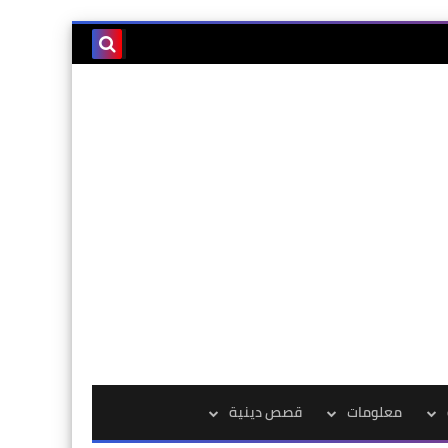
معلومات
قصص دينية