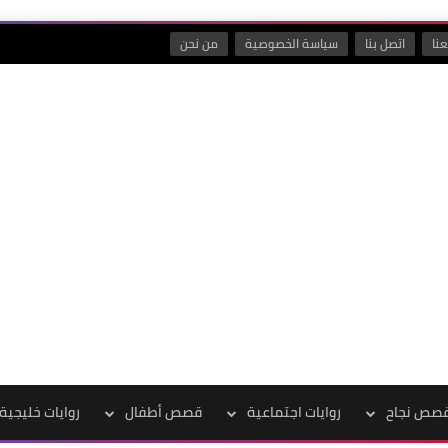
نا
اتصل بنا
سياسة الخصوصية
من نحن
صص نجاح
روايات اجتماعية
قصص أطفال
روايات خليجية