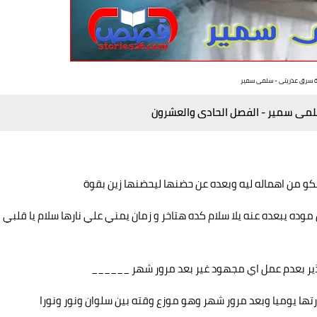
ة سرق عذريتى - سلمى سمير
لمى سمير - الفصل الحادى والعشرون
شكو من اهماله ليه وبعده عن حضنها ليحضنها زين بقوة
وده يبعده عنه يلا سلام كده هتاخر و زمان يمني علي نارها سلام يا قلبي
ذير بعدم عمل اي مجهود غير بعد مرور شهر ______
رتها يوميا وبعد مرور شهر وهو موزع وقته بين سلوان ونور ونورا