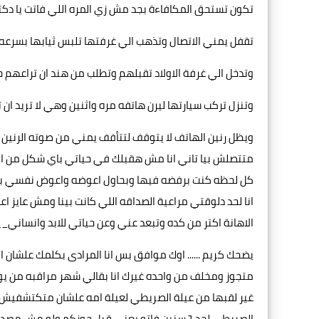
تكون تستحق المكافاءة بجد مش زي المره اللي فاتت يا دك
تقفل يمني الاتصال وتذهب الي غرفتها تلبس ثيابها بسرعه
وتدخل الي غرفة الاولاد تقبلهم وتطلب من هند ان تراع
وتنزل تركب سيارتها ليرن هاتفه مره واثنين وهي لا تريد ا
ويظل رنين الهاتف لا يتوقف لتتأفف يمني من صوته الرنين ا
متتصلش بيا تاني انا مش هقبلك في حياتي باي شكل من الا
كل لحظه كنت برفضه فيها وبحاول اعوضه واعوض نفسي با
انا لحد دلوقتي مراعية الصداقه اللي كانت بينا ومش عايز 
الاهانة اكتر من كده وتبعد عني وعن حياتي للابد وانساني
يضحك كريم ...... اوك موافق بس انا المرادى بكلمك علشان
متجوز ومخلف من واحده غيرك انا بقالي شهر مراقبه من يوم 
غير لقبها من عيلة الصريطي لعيلة امه علشان متكتشفيش خد
الصريطي لحد ٦ سنين فاتو يعني قبل جوزكم ولو م