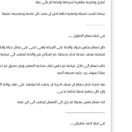
تصرخ وتضربه بظهره ليتركها ولكنه لم يأبى بها
بينما ذهبت جميله وصفيه خلفه قبل ان يصب كل غضبه وعصبيته عليها
......................
فى فيلا حسام الصاوى ،،،،،
كان حسام يجلس بجوار والدته على الاريكه وهى تثنى على جمال حياه واخلا
قبضته بعنف عندما تذكر حديثها ،ثم استأذن من والدته ليذهب الى غرفته ..
دلف حسام الى داخل غرفته ثم جلس خلف مكتبه الصغير وزفر بضيق ثم تناو
بماذا سوف يرد عليه صديقه أحمد
بعد فتره تذكر حسام ان سيف اخبره ان يذهب له ليشهد على عقد زواجه ال
وان كان ينتقم منها مثلما يدعى ،
اخذ حسام نفس عميقا ثم نزل الى الاسفل ليذهب الى ابن عمه
---------------------------
فى فيلا احمد مهران،،،،،