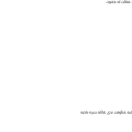
،فقالت له بخفوت :
،فتأوهت ندى ،قائله بنبره باكيه: