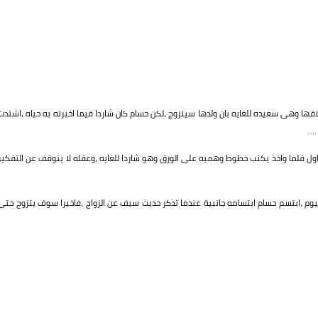
قها وهى سعيده للغايه بان ولدها سيتزوج ،لكن حسام كان شاردا فيما اخبرته به حياه ،اشتدت
..
ل قلما واخذ يكتب خطوط وهميه على الورق وهو شاردا للغايه ،وعقله لا يتوقف عن التفكير
يوم ،ابتسم حسام ابتسامه جانبية عندما تذكر حديث سيف عن الزواج ،فاخيرا سوف يتزوج حتى