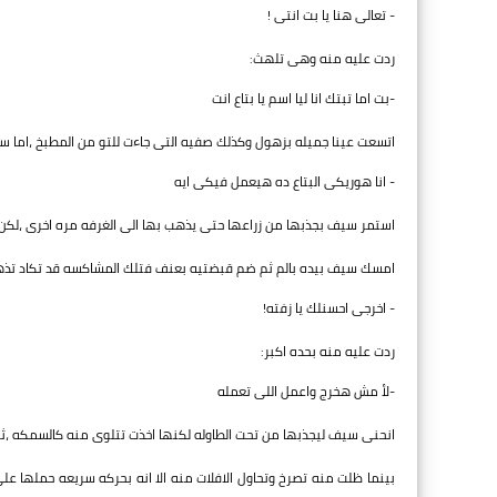
- تعالى هنا يا بت انتى !
ردت عليه منه وهى تلهث:
-بت اما تبتك انا ليا اسم يا بتاع انت
اتسعت عينا جميله بزهول وكذلك صفيه التى جاءت للتو من المطبخ ،اما 
- انا هوريكى البتاع ده هيعمل فيكى ايه
استمر سيف بجذبها من زراعها حتى يذهب بها الى الغرفه مره اخرى ،لكن 
امسك سيف بيده بالم ثم ضم قبضتيه بعنف فتلك المشاكسه قد تكاد تذ
- اخرجى احسنلك يا زفته!
ردت عليه منه بحده اكبر:
-لأ مش هخرج واعمل اللى تعمله
انحنى سيف ليجذبها من تحت الطاوله لكنها اخذت تتلوى منه كالسمكه ،ثم
بينما ظلت منه تصرخ وتحاول الافلات منه الا انه بحركه سريعه حملها 