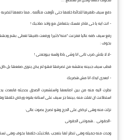
دفع سيف ظهرها للحائط خلفها حتى تأوهت متألمه ، مما دفعها لتضربه بق
- انت ايه يا خى فاكر نفسك بتتعامل مع واحد صاحبك !
رفع سيف كفه عاليا ففزعت "منه"كثيرا ورفعت كفيها تغطى بهم وجهها
بخوف :
-لا لا بلاش ضرب تانى انا وشى باظ ولسه بيوجعنى !
قطب سيف جبينه بدهشه من تصرفها فهو لم يكن ينوى صفعها بل كان يريد
- ابعدى ايدك انا مش هضربك
نظرت اليه منه من بين اصابعها واستشعرت الصدق بحديثه فابعدت يد
استطاعت ان تفلت منه ،بينما جز سيف على اسنانه بقوه وركض خلفها وهو
نزلت منه وهى تركض على الدرج وهو تصرخ بصوت عالى:
-الحقونى ...هموتنى الحقونى
وجدت منه جميله وهى تنظر لها بتعجب ،فاختبئت خلفها بخوف وهى تستنج