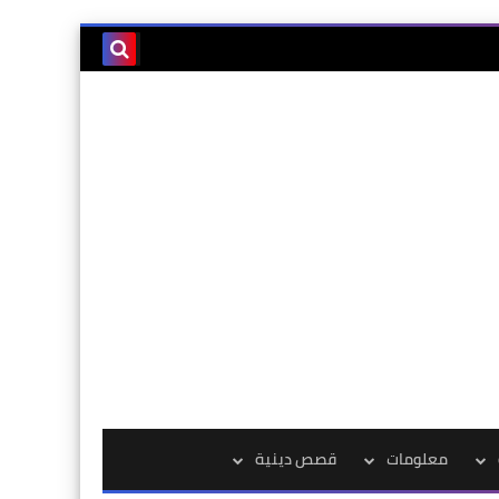
معلومات
قصص دينية