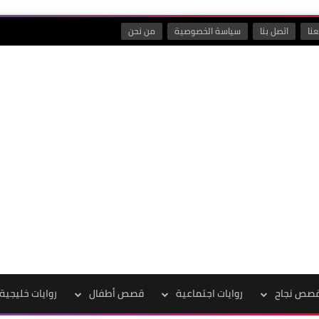
نا
اتصل بنا
سياسة الخصوصية
من نحن
صص نجاح
روايات اجتماعية
قصص أطفال
روايات خليجية