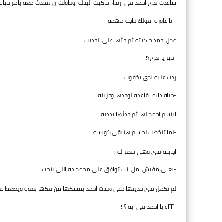
ساعدت ندى احمد فى ارتداء حاكيت البدله ،وحاولت ان تتحدث معه بامر حياه 
-انا عاوزه اقولك حاجه مهمه!
عدل احمد جاكيته ثم حثها على الحديث:
-خير يا ندى؟!!
ردت عليه ندى بخفوت:
-حياه دايما قاعده لوحدها وحزينه
ابتسم احمد لها ثم حدثها بجديه:
-لما تتخطب لحسام هتبقى كويسه
اجابته ندى وهى تنظر له :
-يعنى،مفيش امل انك توافق على محمد ده اللى بتحب...
لم تكمل ندى حديثها حتى وجدت احمد يمسكها من فكها بقوه ويضغط عليه 
-آآآآه يا احمد فى ايه ؟!!