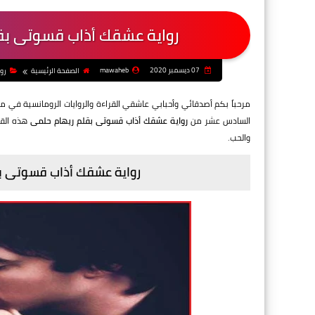
رواية عشقك أذاب قسوتى بق
07 ديسمبر 2020
mawaheb
الصفحة الرئيسية
رو
مرحباً بكم أصدقائي وأحبابي عاشقي القراءة والروايات الرومانسية في م
السادس عشر من
رواية عشقك أذاب قسوتى بقلم ريهام حلمى
هذه القص
والحب.
رواية عشقك أذاب قسوتى ب