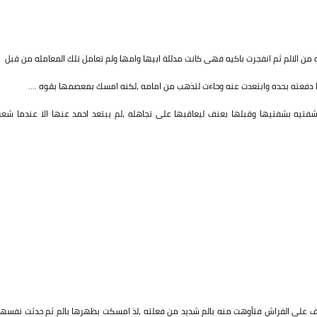
ن الالم ثم انفجرت باكيه فهى كانت مدللة ابيها وامها ولم تعامل تلك المعامله من قبل
ا دفعته بحده وابتعدت عنه وحاءت لتذهب من امامه ،لكنه امسك بمعصمها بقوه ....
تيه بشفتيها وقبلها بعنف ليعاقبها على تجاهله ،لم يبتعد احمد عنها الا عندما شعر
ف على الفراش فتأوهت منه بالم شديد من فعلته ،لذ امسكت بظهرها بالم ثم حدثت نفسها