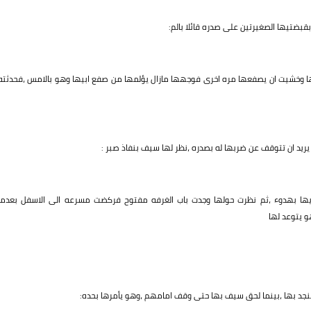
بضتيها الصغيرتين على صدره قائلا بالم:
 وخشيت ان يصفعها مره اخرى فوجهها مازال يؤلمها من صفع ابيها وهو بالامس ،فحدثته
 ان تتوقف عن ضربها له بصدره ،نظر لها سيف بنفاذ صبر :
يها بهدوء ،ثم نظرت حولها وجدت باب الغرفه مفتوح فركضت مسرعه الى الاسفل بعدما
 يتوعد لها
د بها ،بينما لحق سيف بها حتى وقف امامهم ،وهو يأمرها بحده: