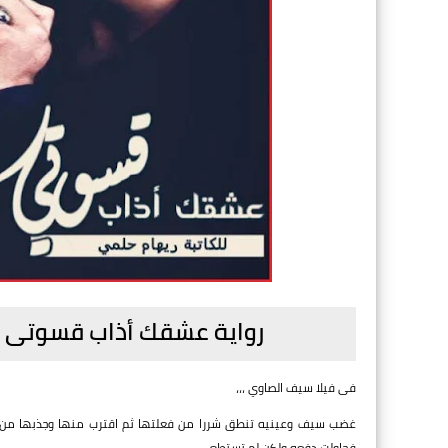
رواية عشقك أذاب قسوتى ب
فى فيلا سيف الصاوي ،،،
غضب سيف وعينيه تنطق شررا من فعلتها ثم اقترب منها وجذبها من كت
فحاولت دفعه ولكن لم تستطع ....