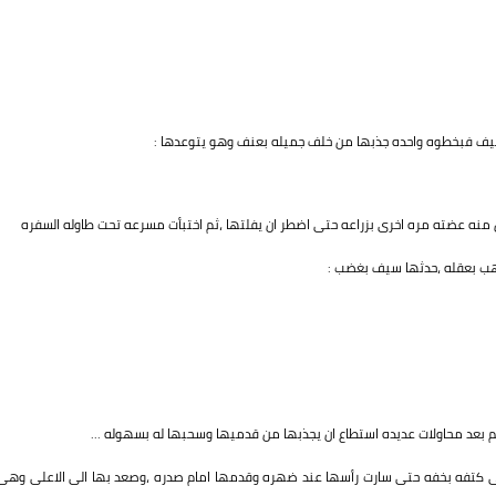
سيف فبخطوه واحده جذبها من خلف جميله بعنف وهو يتوعدها :
منه عضته مره اخرى بزراعه حتى اضطر ان يفلتها ،ثم اختبأت مسرعه تحت طاوله السفره
هب بعقله ،حدثها سيف بغضب :
 بعد محاولات عديده استطاع ان يجذبها من قدميها وسحبها له بسهوله ...
على كتفه بخفه حتى سارت رأسها عند ضهره وقدمها امام صدره ،وصعد بها الى الاعلى وهى