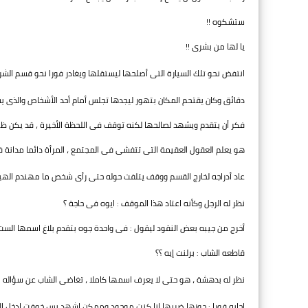
ستشكوه !!
يا لها من بشرى !!
انتفض نحو تلك السيارة التى أصلحها ليستقلها ويغادر فورا نحو قسم الشر
دقائق وكان يقتحم المكان بتهور ليجدها تجلس أمام أحد الأشخاص والذى ي
فكر أن يتقدم ويشهد لصالحها لكنه توقف فى اللحظة الأخيرة ، قد يكن ظ
هو يعلم العقول العقيمة التى تتفشى فى المجتمع ، المرأة دائما مدانة 
عاد أدراجه لخارج القسم ووقف يتلفت حوله حتى رأى شخص ما مهندم الهيئ
نظر له الرجل وكأنه اعتاد هذا الموقف : ايوه فى حاجة ؟
أخرج من جيبه بعض النقود ليقول : فى واحدة جوه بتقدم بلاغ اسمها الست 
قاطعه الشاب : برلنت إيه ؟؟
نظر له بدهشة ، هو حتى لا يعرف اسمها كاملا ، تغاضى الشاب عن سؤاله : 
اجابه فورا : جوزها ضربها انا كنت موجود وممكن اشهد بس خوفت ادخل ال