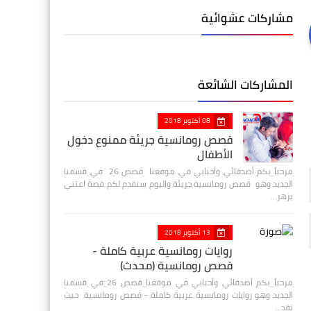
مشاركات عشوائية
المشاركات الشائعة
08 أكتوبر 2018
قصص رومانسية جريئة ممنوع دخول
الأطفال
مرحباً بكم أصدقائي وأحبابي في موقعنا قصص 26 في قسمنا
الجديد وهو قصص رومانسية جريئة واليوم سنقدم لكم قصة اعتني
بزهر…
13 أكتوبر 2018
روايات رومانسية عربية كاملة -
قصص رومانسية (محدث)
مرحباً بكم أصدقائي وأحبابي في موقعنا قصص 26 في قسمنا
الجديد وهو روايات رومانسية عربية كاملة - قصص رومانسية حيث
نقد…