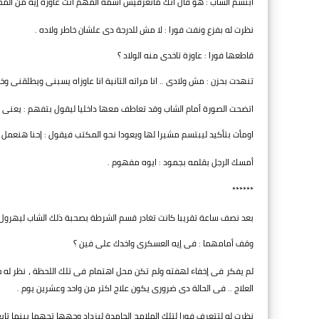
ابتسم الشاب : هو قال انك ماتعرفيش اسمه المهم انت عاوزة إيه من المح
نظرت له بفزع ونفت فورا : لا مش للدرجة دى علشان خاطر ولاده .
قاطعها فورا : عاوزة تاخدى منه الولاد ؟
تنهدت بحزن : مش ولادى .. انا مراته التانية انا عاوزاه يسبنى ويطلقنى وخ
اتضحت الصورة أمام الشاب وقد تعاطف معها داخليا ليقول بتفهم : يع
اومأت بتأكيد ليبتسم مشيرا لها ويعودا نحو المكتب فيقول : إحنا هنعم
أمسك الرجل بقلمه بجمود : ايوه مفهوم .
******
بعد نصف ساعة تقريبا كانت تغادر قسم الشرطة بصحبة ذلك الشاب ليهرول 
وقف أمامهما : فى إيه العسكرى واخدك على فين ؟
لم يفكر فى إخفاء لهفته ولم تكن محل اهتمام فى تلك اللحظة ، نظر ل
العلاج .. فى الحالة دى ضرورى يكون علاج اكتر من واحد وعشرين يوم .
نظرت له لتتعرف فورا لتلك الملامح الجامدة ليزداد وجهها تجهما بينما ت