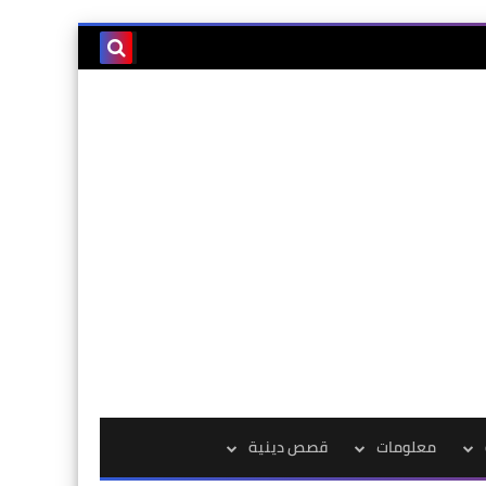
معلومات
قصص دينية