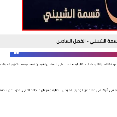
قسمة الشبيني - الفصل السادس
 عودتها لمنزلها واعتذاره لها وابداء ندمه على الاستماع لشيطان نفسه ومعاملة زوجته بهذه
فى أثرها فى غفلة عن الجميع ، لم يطل انتظاره وسرعان ما جاءه الفتى يعدو كمن تلاحقه