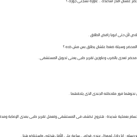
ضر علشان اقدر اساعدك .. عاوزة تسجنى جوزك ؟
لاص لأن حتى ابويا رافض الطلاق .
نى المحضر وسيلة ضغط علشان يطلق بس مش كده ؟
ل محضر تعدى بالضرب وعاوزين تقرير طبى يعنى تحويل المستشفى .
نحوهما فور ملاحظته الجندى الذى يلحقهما .
ه حسام بعملية شديدة : هتروح تكشف فى المستشفى وتعمل تقرير طبى بمدى الإصابة ومدة
ابع حسام : انا داخل لموكل عندى قدامى ساعة على الأقل هخلص واستناكم هنا .