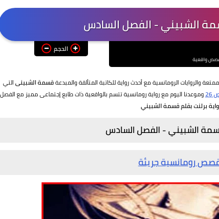
سمة الشبيني - الفصل السادس
الحجم
صص واقعية
لممتعة والروايات الرومانسية مع أحدث رواية
للكاتبة المتألقة والمبدعة
قسمة الشبينى
التي
26
وموعدنا اليوم مع رواية رومانسية تتسم بالواقعية ذات طابع إجتماعى مميز مع الفصل
واية برلنت بقلم قسمة الشبيني
قسمة الشبيني - الفصل
السادس
صص رومانسية جريئة