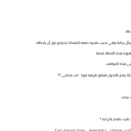
طة .
سأل برتابة وهى تجيب بهدوء دفعه للتشكك ليتراجع دون أن يلحظاه .
هوره هذه اللحظة ضدها .
فى هذه المواقف .
ة يهم بالدخول فقطع طريقه فورا : انت محامى ؟؟
برلنت ..
طيب بتقدم بلاغ ليه ؟
أمين يعملها لى حكاية ويقولى صفتك إيه وجاى ليه ؟