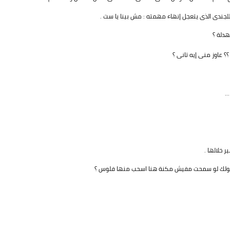
للجندى الذى يتعجل إنهاء مهمته : مش بينا يا ست .
هدلة ؟
؟؟ عاوز منى إيه تانى ؟
.
 خلالها .
 بقولك لو سمحت مفيش مكنة هنا اسحب منها فلوس ؟