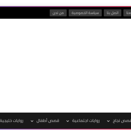
نا
اتصل بنا
سياسة الخصوصية
من نحن
صص نجاح
روايات اجتماعية
قصص أطفال
روايات خليجية