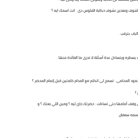
اشوف وبعدين نشوف حكاية الفلوس دى . انت اسمك ايه ؟
لباب بترقب .
 يسطره ويتساءل عدة أسئلة لا تدرى ما الفائدة منها .
ود المحامى . تسمح لى اتكلم مع المدام كلمتين قبل إتمام المحضر ؟
؟
ن وقف أمامها حتى تساءلت : حضرتك جاى ليه ؟ ومين اللي بعتك ؟ و
 اسمه سعفان