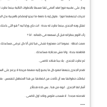
ودار على عقبيه فورا فقد أفضى لها مسبقا بالخطوات التالية بينما نظرت 
تحركت ليتبعهما فورا : بقول إيه يا دفعة ما تيجو اوصلكم بالعربية بدل الب
تهلل وجه الجندى بينما نظرت له بحدة : انت جاى ورايا ليه ؟ هو اللى باعتك 
رأت اللوم بنظراته قبل أن تسمعه فى كلماته : انا !!
صمت لحظة : عموما انت معذورة تشكى فيا لكن أنا كل غرضى مساعدتك ..
قاطعته بحدة : وانا مش محتاجة مساعدتك .
ثم نظرت للجندى : يلا بينا هناخد تاكسى .
تقدم الجندى يتبعها فهو كل ما يصبو إليه مهمة مريحة لا يرغم على السير
تباطئت خطواتها بعد أن تأكدت من ابتعادها عن هذا المتطفل لتهمس :
أشار لها الجندى : ايوه من هنا ، بس كده هنتأخر
تقدمته مجددا : لا هسحب فلوس وناخد اول تاكسى .
****