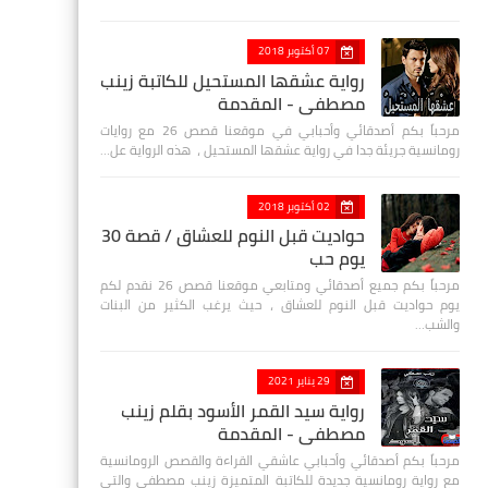
07 أكتوبر 2018
رواية عشقها المستحيل للكاتبة زينب
مصطفي - المقدمة
مرحباً بكم أصدقائي وأحبابي في موقعنا قصص 26 مع روايات
رومانسية جريئة جدا في رواية عشقها المستحيل ، هذه الرواية عل…
02 أكتوبر 2018
حواديت قبل النوم للعشاق / قصة 30
يوم حب
مرحباً بكم جميع أصدقائي ومتابعي موقعنا قصص 26 نقدم لكم
يوم حواديت قبل النوم للعشاق ، حيث يرغب الكثير من البنات
والشب…
29 يناير 2021
رواية سيد القمر الأسود بقلم زينب
مصطفي - المقدمة
مرحباً بكم أصدقائي وأحبابي عاشقي القراءة والقصص الرومانسية
مع رواية رومانسية جديدة للكاتبة المتميزة زينب مصطفى والتي