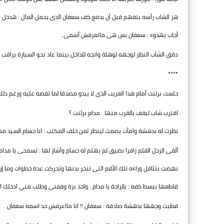
هز الشاب رأسه بتفهم قبل أن يدفع كف سعفان الذى يحمل المال : هدخل 
أجاب بهدوء : سعفان بس هى ماتعرفش أسمى .
دقق الشاب النظر لوجهه لوهلة واتجه للداخل بينما عاد نحو السيارة يراقب ا
****
جلست برلنت أمام هذا الغريب الذى لا يبدو مصدقا لما تقصه عليه ورغم ذلك
اقترب شاب ليقف بالقرب منها : مدام برلنت ؟
نظرت له بدهشة وامأت بصمت لينظر لمن خلف المكتب : انا حسام السيد محم
ألقى الرجل القلم زافرا بضيق لم يهتم له حسام وأشار لها : تسمحى يا مدام 
نهضت بتثاقل وراءه تلك الألام التى تنخر بدنها وتحركت عدة خطوات وما إ
قاطعها ببسط كفه : بالراحة يا مدام . واحد برة وقفنى وطلب مني ادخلك
قطبت وجهها بدهشة صادقة : سعفان !! انا مااعرفش حد اسمه سعفان .