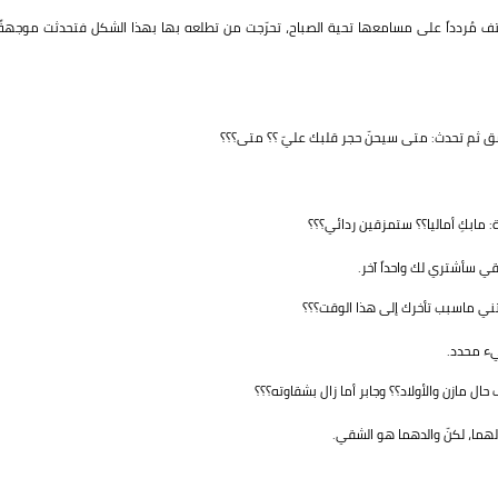
هتف مُردداً على مسامعها تحية الصباح، تحرّجت من تطلعه بها بهذا الشكل فتحدثت موجهةً
ق ثم تحدث: متى سيحنّ حجر قلبك عليّ ؟؟ متى؟؟؟
مابكِ أماليا؟؟ ستمزقين ردائي؟؟؟
ي سأشتري لك واحداً آخر.
رتني ماسبب تأخرك إلى هذا الوقت؟؟؟
يء محدد.
ل مازن والأولاد؟؟ وجابر أما زال بشقاوته؟؟؟
لهما، لكنّ والدهما هو الشقي.