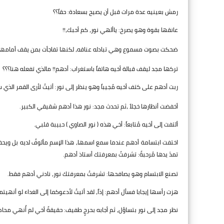
رمش بعينيه عدة مرات قبل أن يصيح بسعادة: حقاً؟؟
عانقها بقوة وهو يصرخ: ياألهي نور، كم أحبك،!!
ضحكت بصوت مسموع وهي تبادله عناقه، لكنها تفاجأت بمن يقف أمامهما عاقدا
تركها مجد ليقف قبالة أخيه هاتفاً باستغراب: أدهم!! مالذي تفعله هنا؟؟؟
ربت أدهم على كتف أخيه مُجيباً وهو ينظر إلى نور: أتيتُ لأرى القمر ال
أخفضت أنظارها خجلاً ،ثم تحدث مجد: نور هذا أدهم شقيقي الكبير.
ألتفت إلى أخيه مُتابعاً: أخي هذه ( نور الصاوي ) حبيبة قلبي.
اختفت ابتسامة أدهم عندما سمع اسمها، هذا الإسم مألوفٌ لديه بل ويحف
تمدّ يدها مُرحبةً: تشرفتُ بمعرفتك أستاذ أدهم.
تصنع الابتسام وهو يصافحها: تشرفتُ بمعرفتك نور، نادني أدهم فقط.
هزت رأسها إيجابا فسأل أدهم: إذاً، لقد أتيتُ لأدعوكما إلى الغداء لو أنهيتم
نظر مجد إلى نور بتساؤل، ثم أجابه بحرجٍ طفيف: حقيقةً أخي لم أُنهي محاض