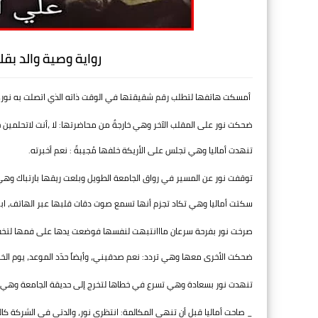
رواية وصية والد بق
أمسكت هاتفها لتطلب رقم شقيقتها في الوقت ذاته الذي اتصلت به نور، أجاب
ضحكت نور على المقلب الآخر وهي خارجةٌ من محاضرتها: لا ،أنت لاتحلمين 
تنهدت أماليا وهي تجلس على الأريكة خلفها مُجيبةً : نعم أخبرته.
توقفت نور عن المسير في رواق الجامعة الطويل وبلعت ريقها بارتباك وهي
سكتت أماليا وهي تكاد تجزم أنها تسمع صوت دقات قلبها عبر الهاتف، 
صرخت نور بفرحة سرعان مااانتبهت لنفسها فوضعت يدها على فمها لتخفي 
ضحكت الأخرى معها وهي تردد: نعم صدقيني، وأيضاً حدّد الموعد، يوم ال
تنهدت نور بسعادة وهي تسرع في خطاها لتخرج إلى حديقة الجامعة وهي تحد
_ صاحت أماليا قبل أن تنهي المكالمة: انتظري نور، والدتي في الشركة كال