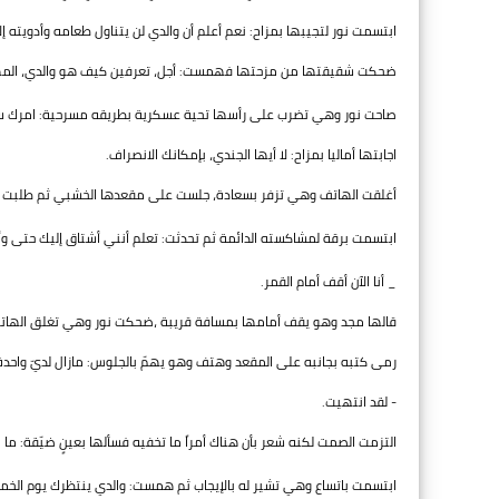
ابتسمت نور لتجيبها بمزاح: نعم أعلم أن والدي لن يتناول طعامه وأدويته إل
ضحكت شقيقتها من مزحتها فهمست: أجل، تعرفين كيف هو والدي، المهم 
صاحت نور وهي تضرب على رأسها تحية عسكرية بطريقه مسرحية: امرك سيد
اجابتها أماليا بمزاح: لا أيها الجندي، بإمكانك الانصراف.
أغلقت الهاتف وهي تزفر بسعادة، جلست على مقعدها الخشبي ثم طلبت رقم م
ابتسمت برقة لمشاكسته الدائمة ثم تحدثت: تعلم أنني أشتاق إليك حتى وأن
_ أنا الآن أقف أمام القمر.
قالها مجد وهو يقف أمامها بمسافة قريبة ،ضحكت نور وهي تغلق الهات
رمى كتبه بجانبه على المقعد وهتف وهو يهمّ بالجلوس: مازال لديّ واحدة،
- لقد انتهيت.
التزمت الصمت لكنه شعر بأن هناك أمراً ما تخفيه فسألها بعينٍ ضيّقة: ما 
ابتسمت باتساع وهي تشير له بالإيجاب ثم همست: والدي ينتظرك يوم الخ