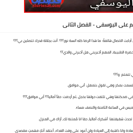
لم على اليوسفى - الفصل الثانى
ت الاتصال هاتفةً: ما هذا الرضا كله آنسة نور؟؟؟. أنت بجلالة قدرك تتصلين بي؟؟؟
حضرة الطبيبة، المهم أخبريني هل أخبرتي والدي؟؟
 تتمتم: و؟؟؟
ابتسمت بمكر وهي تقول بتمهل: أبي موافق.
ضحكتها وهي تلتفت حولها بخجل ،ثم أردفت: حقاً أماليا؟؟ أبي موافق؟؟؟
خميس في الساعة الثامنة والنصف مساء.
ث شقيقتها: أشكرك أماليا، حقا انا مُمتنة لك، أراك في المنزل.
عادة وانا ذاهبة إلى العيادة ولن أعود على وقت الغداء، أعتقد أنكِ فهمتِ مقصدي.