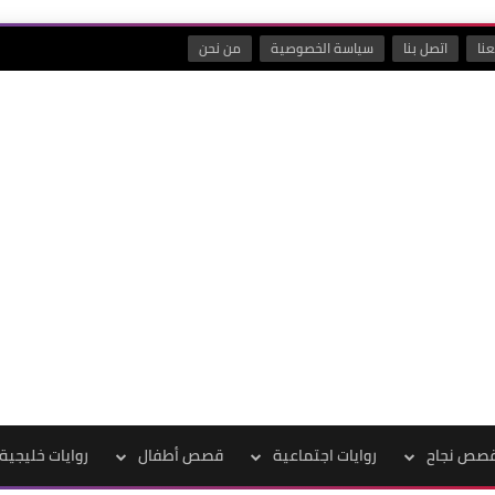
نا
اتصل بنا
سياسة الخصوصية
من نحن
صص نجاح
روايات اجتماعية
قصص أطفال
روايات خليجية