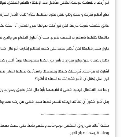
ثم أردف بابتسامة عريضة: لكنني سأقبل بعد الإنتهاء بالطبع لنحتفل، فوالد ن
صاح أدهم بفرحة واضحة وهو ينقل نظره بينهما: حقاً؟؟ هذه الأخبار السارة
عانق شقيقه بفرحة عارمة، لكن نور أجلت صوتها بحرج لتعتذر: أنا آسفة لكن
طالعها كلاهما باستغراب لتضيف بتبرير: يجب أن أتناول الطعام مع والدي ف
حاول مجد إقناعها لكن أدهم ضغط على كتفه ليفهم إشارته، ثم قال: كما ت
تهدل كتفاه بحزن وهو يقول: لا بأس نور، لكننا سنعوضها يوماً، أليس كذل
أشارت له موافقة، ثم حملت كتبها وحقيبتها واستأذنت منهما لتغادر مبنى
نور ، هل يُعقل أن الأمر فقط تشابه اسماء لا أكثر؟؟
ربما هذا الاحتمال الوحيد، فهي لا تشبهها بأية حال، نفخ بضيق وهو يحاول
رحل أخيرا مُقرراً أن يُهاتف زوجته لتحضر خطبة مجد، فهي من ربته معه وكان 
..........................................................................
مشت أماليا في رواق المشفى بوجهٍ جامد وملامح جادة، حتى لمحت صديقت
وصلت قربهما: صباح الخير.