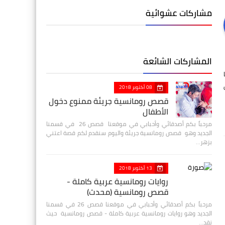
مشاركات عشوائية
المشاركات الشائعة
08 أكتوبر 2018
قصص رومانسية جريئة ممنوع دخول
الأطفال
مرحباً بكم أصدقائي وأحبابي في موقعنا قصص 26 في قسمنا
الجديد وهو قصص رومانسية جريئة واليوم سنقدم لكم قصة اعتني
بزهر…
13 أكتوبر 2018
روايات رومانسية عربية كاملة -
قصص رومانسية (محدث)
مرحباً بكم أصدقائي وأحبابي في موقعنا قصص 26 في قسمنا
الجديد وهو روايات رومانسية عربية كاملة - قصص رومانسية حيث
نقد…