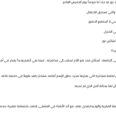
ور قد حدّد لنا موعداً يوم الخميس القادم.
 والتي تستحق الاحتفال.
ني لا أستطيع الحضور.
ي المنزل.
شائين نور.
ك؟؟
 الجامعة ، استأذن مجد هو الآخر ليذهب إلى محاضرته ، فيما بقي أدهم وحيداً يفكر في أمر
 لملمة مشاعره التي بعثرها مجرد..نطق الإسم أمامه، مشاعرٌ جاهد طويلاً في دفنها داخله.
لها بمثابة الابن الذي لم تنجبه.
ها المقربة والوحيدة،هدى ،تقف مع أحد الأطباء في المشفى، هتفت بابتسامة صغيرة عندما