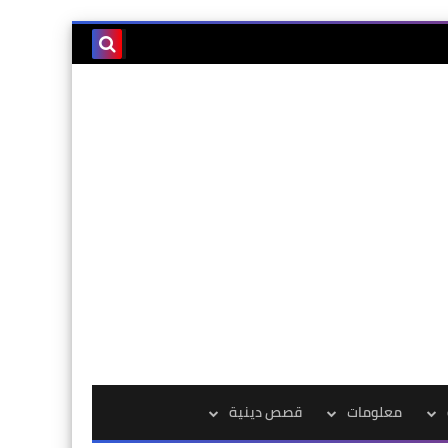
معلومات
قصص دينية