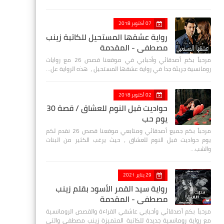
07 أكتوبر 2018
رواية عشقها المستحيل للكاتبة زينب
مصطفي - المقدمة
مرحباً بكم أصدقائي وأحبابي في موقعنا قصص 26 مع روايات
رومانسية جريئة جدا في رواية عشقها المستحيل ، هذه الرواية عل…
02 أكتوبر 2018
حواديت قبل النوم للعشاق / قصة 30
يوم حب
مرحباً بكم جميع أصدقائي ومتابعي موقعنا قصص 26 نقدم لكم
يوم حواديت قبل النوم للعشاق ، حيث يرغب الكثير من البنات
والشب…
29 يناير 2021
رواية سيد القمر الأسود بقلم زينب
مصطفي - المقدمة
مرحباً بكم أصدقائي وأحبابي عاشقي القراءة والقصص الرومانسية
مع رواية رومانسية جديدة للكاتبة المتميزة زينب مصطفى والتي