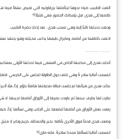
التفت الطبيب ضياء نحوها ليتأملها بزرقاوتيه التي تفيض عشقاً فيما 
كلامها إلى هدى: هل بإمكانك الحضور معي قليلاً؟؟
وجهت حديثها تالياً إليه وهي تسحب هدى : بعد إذنك حضرة الطبيب.
اختفت كلتاهما من أمامه، ومايزال طيفها يداعب مخيلته وهو يتنهد بعش
........... ...............
أدخلت هدى إلى مكتبها الخاص في المشفى فيما تحدثها الأولى بمشاغبة: 
ابتسمت أماليا ساخر ةً وهي تلتف حول الطاولة لتجلس على الكرسي :لاتقلق
عدّلت هدى من هيأتها ثم جلست قبالة صديقتها هاتفةً بلؤم: إذاً، هلّا أخب
نظرت لها بطرف عينها ثم عاودت بصرها إلى الأوراق أمامها تجيبها: لا ش
رفعت بعض الأوراق من أمامها لتضعها على الجانب وهي تسألها: إذاً، كيف حا
وضعت هدى قدماً فوق الأخرى بأناقة: بخير والحمدلله، كريم وجابر لا مثيل 
ابتسمت أماليا لتسألها مجددا ساخرةً: مابه مازن؟؟