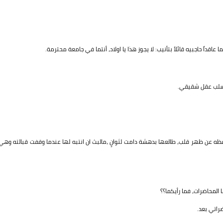
ً حاجبيه قائلاً بتأنيب: لا يجوز هذا يا اولاد، أنتما في جامعة محترمة.
ذي سلب عقل شقيقي.
ظه عن ظهر قلب، طالعها بدهشة دامت لثوانٍ ،مالبث ان انتبه لها عندما وقفت قبالته وهي
ا المحاضرات، فما رأيكما؟؟
راتي بعد.