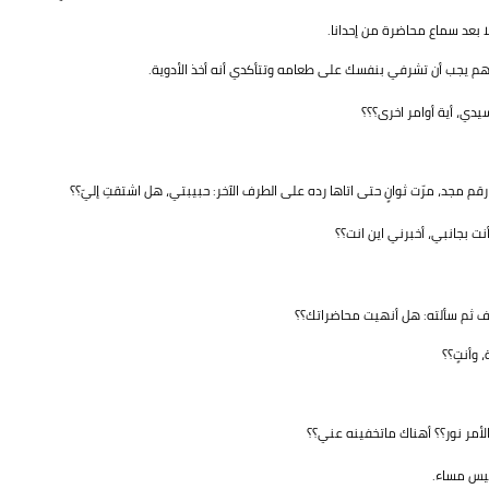
ا بعد سماع محاضرة من إحدانا.
يجب أن تشرفي بنفسك على طعامه وتتأكدي أنه أخذ الأدوية.
ي، أية أوامر اخرى؟؟؟
جد، مرّت ثوانٍ حتى اتاها رده على الطرف الآخر: حبيبتي، هل اشتقتِ إليّ؟؟
ت بجانبي، أخبرني اين انت؟؟
ف ثم سألته: هل أنهيت محاضراتك؟؟
 وأنتٍ؟؟
الأمر نور؟؟ أهناك ماتخفينه عني؟؟
ميس مساء.