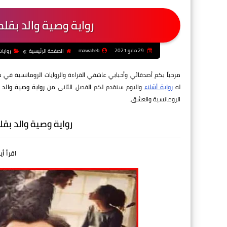
رواية وصية والد بقل
29 مايو 2021
mawaheb
الصفحة الرئيسية
روايا
مرحباً بكم أصدقائي وأحبابي عاشقي القراءة والروايات الرومانسية في 
له
رواية أشلاء
واليوم سنقدم لكم الفصل الثانى من
رواية وصية والد
الرومانسية والعشق.
رواية وصية والد بق
اقرأ أي