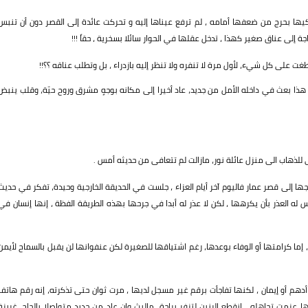
ا بحرج من ضعفها أمامه ، لم ترفع عيناها إليه و تحركت عائدة إلى القصر دون أن تنبس
 إلى عناق صغير كهذا ، تدخل عقلها في الحوار سائلا بسخرية ، حقاً !!!
ت على كل شيء، لأول مرة لا تنفره ولا تنظر إليه بازدراء ، بل وتطلب عناقه ؟؟!!
ا بعث في داخله الأمل من جديد، عاد أخيرا إلى مكانه بوجهٍ مشرق وروح حيّة، وقلب ينبض
ى للذهاب الى منزل عائلة نور، مازالت لم تتعافى من حديثه أمس .
ا إلى قصر عمار فاليوم آخر أيام العزاء ، جلست في الحديقة الخارجية وحيدة، تفكر في حديث
له العذر بأن يكرهها ، لكن لا عذر له أبدا في جرحها بهذه الطريقة الفظة ، إنها إنسان في
 إما كرامتها أو الوفاء بوعدها، رغم اشتياقها للصغيرة لكن عنفوانها لن يقبل بالسماح لأيمن
أدهم أو إيمان ، لكنها تفاجأت برقم غير مسجل لديها ، مرت ثوان حتى تذكرته، إنه رقم هاتف
عزمت تجاهله ، انقطع الرنين لتزفر براحة، مالبث وان عاد من جديد متواصلا بإلحاح، غريزة