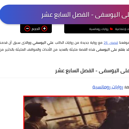
على اليوسفى - الفصل السابع عشر
الحجم
ت إجتماعية
روايات رومانسية
موقعنا
قصص 26
مع رواية جديدة من روايات الكاتب
علي اليوسفي
ووالذى سبق أن قدمنا
لد بقلم على اليوسفى
هذه القصة مليئة بالعديد من الأحداث والمواقف المليئة بالكثير من
 على اليوسفى - الفصل السابع عشر
روايات رومانسية
ضا: