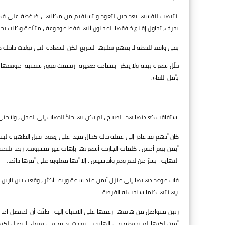
انتبهت لنفسها بعد حين لتعود و تستقيم من مكانها ، ضاغطة على فكيه
بحرف، تحاول إقناع خافقها المجنون أنها فقط موجوعة ، متألمة وكانت بحاجة
بقي واقفا للحظة لا يفهم تقلبها السريع، لكن السعادة التي تولدت داخله طغ
خلّل شعره بيده ولا ينكر ابتسامة صغيرة ارتسمت فوق شفتيه، موقفها هذ
بأمل اللقاء.
................................. .........................
استفاقت كعادتها هذا الصباح ، لم يكن بها جلدٌ للذهاب إلى المحل ، ولا حت
كان أدهم قد غادر إلى عمله حاله كحال مجد، على يعودا قبل الظهيرة ليتجه
أيمن يوم أمس ، كلماته الجارحة أشعرتها بإهانة غير مسبوقة، ربما تلتمس 
النهاية ، بشرٌ من لحم ودم وأحاسيس ، إلا أنها مغلوبة على أمرها دائما.
فات موعد ذهابها إلى منزل أيمن منذ ساعة وربما أكثر ، وقعت بين نارين ،
بإهانتها كلما سنحت له الفرصة .
رنين متواصل من هاتفها ارغمها على الانتباه إليه ، ظنّت أن المتصل اما 
أيمن لكنها لم تحفظه في الهاتف ، ترددت بداية في قبول الاتصال لكنها 