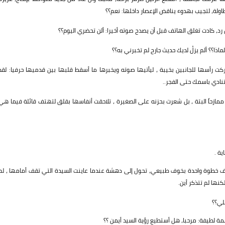
ولة، لتجيب بهدوء يناقض الإعصار داخلها: نعم؟؟
 كادت تغلق الهاتف قبل أن يصدح صوته أخيرا: ألن تحضري اليوم؟؟
اذا؟؟ ألم يزلْ لديك حديث جارح لم تخبرني به؟؟
ت رأسها للجانبين بخيبة ، ليأتيها صوته ويخبرها ما أسقط قلبها بين قدميها حرفيا: لقد
نادي باسمك حتى الفجر..
ممازحاً البتة ، بل شعرت بحزنه على الصغيرة ، تلاحقت أنفاسها بقلق لتهتف قائلة فيما هي
ة .
 للخلف خطوة واحدة بخوف طبيعي، تحول إلى دهشة عندما عاينت السيدة التي تقف أمامها ، لم
نها لم تتذكر أين.
لي؟؟
مة لطيفة: مرحبا، هل أستطيع رؤية السيد أيمن ؟؟