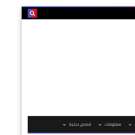
معلومات
قصص دينية