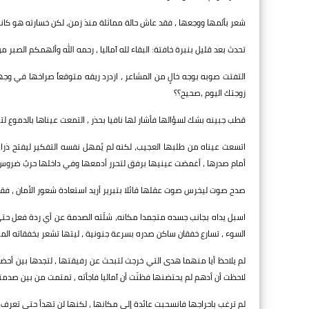
شعر بألمها ووجعها ، فقد عاش حالة مماثلة منذ زمن، لكن خسارته هو كان
تحدث بعد قليل بنبرة خافتة: البقاء لله آماليا ، رحمه الله وألهمكم الصبر م
التفتت صوبه بوجه خالٍ من المشاعر ، ازدرد ريقه متوقعاً صراخها في وج
زوجتك اليوم ،صحيح؟؟
قطب جبينه بشك لسؤالها فأشار لها نافيا بحذر ، التمعت عيناها بالدموع ل
اتسعت عيناه من طلبها العجيب، لكنه لم يُمهل نفسه التفكير ليفتح ذرا
أمام صدرها ، أغمضت عينيها برفق لتحرر أدمعها وفي داخلها حربٌ ضروس، ما
صدح صوت ليخرس صوت عقلها قائلا بتبرير أريد استعادة شعور الأمان ، فقط 
اسبل يداه بجانب جسده متجمدا مكانه، شلّته الصدمة عن أي ردة فعل حتى م
السوء ، تسارع خفقان ساكن صدره بسرعة جنونية ، ليتها تشعر بخفقاته المتس
لم يلاحظ أيا منهما هدى التي خرجت لتبحث عن رفيقتها ، لتجدها بين أ
لاحظت أن أدهم لم يحتضنها فظنّت أن آماليا فاجأته ، تمتمت من بين صدمتها:
لم ترغب باحراجها فانسحبت عائدة إلى مكانها ، لكنها لن تهدأ حتى تعرف 