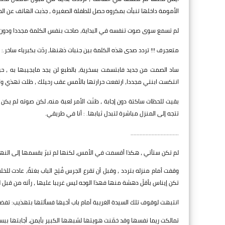
الأمومة داخلها تنبأت بمكروه حصل للطفلة الصغيرة ، جذبت الهاتف عن الطا
لم تسمع سوى صوت تنفسه في البداية، صاحت بنفس الكلمة مجددا ودون رد،
متعجرف !!! تردد صدى هذه الكلمة بين جنبات ذهنها، ردّت بكبرياء ساخر.: لم
ساد الصمت من جديد فابتسمت بسخرية، بالطبع لن يجد مايجيبها به ، حرك
انتكست ابنتي مجددا، ارتفعت حرارتها بالأمس عقب رحيلك ، ظلت تهذي وت
بقيت للحظات ساكتة دون إجابة ، ظنّت الأمر لعبة منه، لكن صوته لم يكن 
تتجه إلى المنزل مباشرة لتبدل ثيابها. : أنا في طريقي.
................................
لم تكن ستأتي ، هكذا أقسمت في الأمس، لكنها لم تبرّ بقسمها إلى النهاي
وقفت أمام منزله بتردد ، وقبل أن تقرع الجرس فُتِح الباب بغتةً، عادت
تكن إيناس بأقلّ دهشة منها فهذا الوجه ليس غريبا عليها ، رأته من قبل لك
انتبهت لوقوف تلك السيدة الغريبة أمام باب أخيها فسألتها بتهذيب: تفض
تمالكت ريما نفسها وقد خمّنت هويتها لشبهها الكبير بأيمن، أجابتها ببس