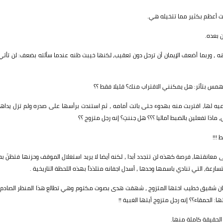
ت أعظم بكثير مما تتخيله هي.
ن بعده.
هه ، وربما أضعف الإيمان أن ترحل دون تعقيب، لكنها خيبت ظنه عندما سألته بضعف: لن تأتي
تهمس بتأثر: هل يمكنني الاقتراب منك؟ قليلا فقط ؟؟
عيه لها، اقتربت منه بهدوء حتى باتت أمامه ، ثم استندت برأسها على صدره ولم تزل يداها
ذا تفعلين بالضبط آماليا ؟؟؟ هل جننتِ؟ إنه رجل متزوج ؟؟
!!!
عانقتها، فرصة كهذه لن تتجدد أبدا ، لكنه أيضا لا يريد استغلال الموقف وحزنها فتظنّ به
ارعة، التي تنادي باسمها وحدها ، أسدل اجفانه متلذذاً بهذه اللحظة التاريخية .
حضان شقيق خطيب اختها المتزوج ، شهقت هدى بصوت مكتوم وهي تطالع هذا المنظر الصادم،
 الحمقاء؟؟ إنه رجل متزوج أيتها الغبية !!
الحقيقة كاملة منها.