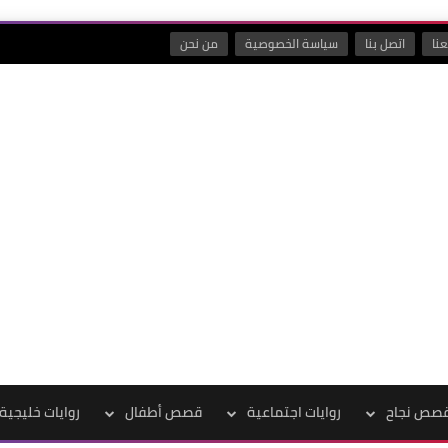
نا
اتصل بنا
سياسة الخصوصية
من نحن
صص نجاح
روايات اجتماعية
قصص أطفال
روايات خليجية