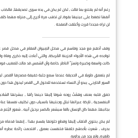
رغم أنه لم يقتنع بما قالت ، لكن لم يكن في يده سوى تصديقها، فالكذ
أنفها تضغط على عينيها بقوة، لن تذهب مرة أخرى إلى منزله مهما كلفها
لن تراه مجددا قررت وأغلقت الصفحة .
.........................................................................
وقف أدهم مع مجد وقاسم في مدخل الصِيوان المقام في مدخل قصر عمار ،
تواجده في هذه الأجواء الحزينة المُربكة، والتي أعادت إليه ذكرى وفاة والد
كانت واسعة وكبيرة وتسرّ ُ الناظر ،خاصة وأن الشمس قد مالت للمغيب فوهبته
لم يتعمق طويلا في الحديقة عندما سمع جلبة خفيفة مصدرها القصر، ليل
السور الخارجي، يبدو أن النساء تستخدمه للدخول الى القصر ليحول هذا دون مرو
خفق قلبه بعنف وهفَتْ روحه شوقا إليها حينما رآها ، ببشرتها الشاح
البنفسجية ، تاركة عبراتها تبلل وجنتيها بانسياب دون تكليف نفسها عن
بجانبها، مهما كان الإنسان بالغا سيشعر بالكسر برحيل أبيه ، شعور اليُتم مر
لم يكن ينتوي الذهاب إليها وقطع خلوتها يقسم بهذا ، إنهما قدماه من 
بحرف ، شعرت بأحدهم خلفها فتنفست بعمق ، اقتحمت رائحة عطره أنفها
ظهره، ولم يجد من يداويه.