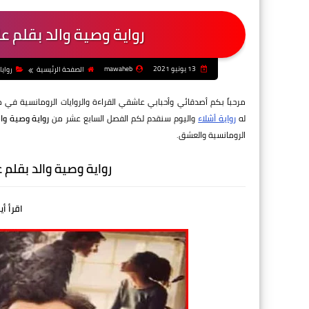
رواية وصية والد بقلم 
13 يونيو 2021
mawaheb
الصفحة الرئيسية
روايا
مرحباً بكم أصدقائي وأحبابي عاشقي القراءة والروايات الرومانسية في 
له
رواية أشلاء
واليوم سنقدم لكم الفصل السابع عشر من
رواية وصية وا
الرومانسية والعشق.
رواية وصية والد بقلم
اقرأ أي