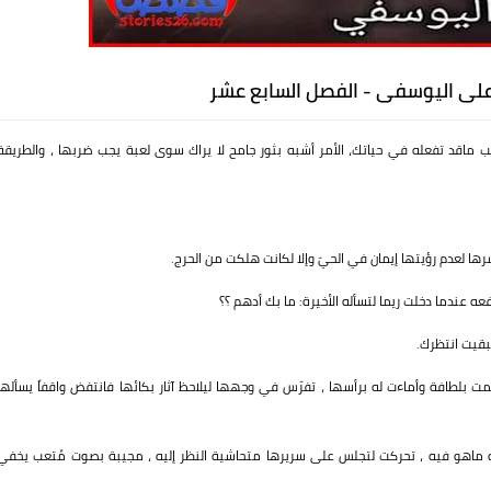
 على اليوسفى - الفصل السابع عشر
ماقد تفعله في حياتك، الأمر أشبه بثور جامح لا يراك سوى لعبة يجب ضربها ، والطريقة
ا لعدم رؤيتها إيمان في الحيّ وإلا لكانت هلكت من الحرج.
ه عندما دخلت ريما لتسأله الأخيرة: ما بك أدهم ؟؟
بقيت انتظرك.
مت بلطافة وأماءت له برأسها ، تفرّس في وجهها ليلاحظ آثار بكائها فانتفض واقفاً يسألها
فيه ماهو فيه ، تحركت لتجلس على سريرها متحاشية النظر إليه ، مجيبة بصوت مُتعب يخفي