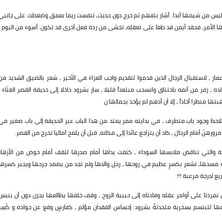
ب ليس من شيمها أبدا. أشار بتفهم ثم خرج دون حديث، تنفست ريما بعمق وضغطت على جانبي
 الأمر، فحقد أيمن قد طغا على تعقله، تخشى من ردة فعل أخرى قد تكون. أسوء من اليوم ،
 لاستقبال الرجال الذين قدموا لتقديم واجب العزاء في الأخير ، شعر بالضيق الشديد من
ه ، زفر من أنفه باختناق وانسحب مبتعداً قليلا ، سار بشرود داخلا إلى حديقة القصر الغنّاء ،
ا منظرا أخاذاً ، إلا أن أدهم لم يؤخذ بجمالها ن
احظ وجود باب متطرف ، في بدايته ممر يمتد من هذا الباب عبر الحديقة إلى باب صغير في
رهنّ أمام الرجال ، كاد أن يتراجع عائدا إلى مكانه، قبل أن يلمح آماليا تخرج من القصر.
بة والتي تناقض ملابسها السوداء ، كتفت يداها أمام صدرها لتقف أمام حوض من الأزهار
اء مسحها، تشعر بكسرٍ عظيم في روحها ، رحل والدها ولم تجد من يضمد جرحها ويجبر كسرها
يع لدرجة مرعبة !!!
تمردتا على أوامر عقله وقادتاه إلى حبيبة الروح ، وقف خلفها يطالعها بحزن دون أن ينبس
 لتبتسم بسخرية متحدثةً بشرود: إحساس الفقدان مؤلم ، كفارسٍ وقع عن جواده و كُسِر