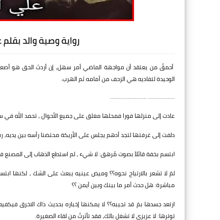
رواية وصية والد بقلم
أحمقٌ من يعتقد أن مواجهة الماضي أمر سهل، إن أردتَ الحق هو أصعب 
الوحيدة لتفاديه هي الزحف من أمامه ثم الهرب.
.................. .........................
عادت إلى منزلها فورا فمحلها مغلق على جميع الأحوال ، تحمد الله في سره
دلفت إلى غرفتها لتجد أدهم يجلس على الأريكة محتضنا رأسه بين يديه، رفع
ابتسم بخفة قائلاً بصوت مُرهق: لا شيء ، لم استطع الذهاب إلى المصنع ف
لمَ لا تشعر بالارتياح نحوه؟؟ وميض عينيه يبعث على الشك ، لكنها ابتس
مباشرة: هل حدث أمر ما بينك وبين أيمن ؟؟
ارتعد جسدها بمَ قد تجيبه؟؟ لا يمكنها إخباره بحديث ذاك الاخرق فيك
توترها: لا عزيزي لا تشغل بالك، فقد تأثرتُ من لقاء الصغيرة.