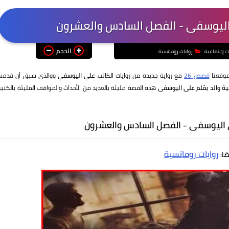
 اليوسفى - الفصل السادس والعشرون
الحجم
ت إجتماعية
روايات رومانسية
موقعنا
قصص 26
مع رواية جديدة من روايات الكاتب
علي اليوسفي
ووالذى سبق أن قدمنا
ية والد بقلم على اليوسفى
هذه القصة مليئة بالعديد من الأحداث والمواقف المليئة بالكثير
ى اليوسفى - الفصل السادس والعشرون
روايات رومانسية
ضا: