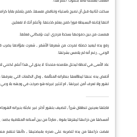
اتسعت بسمته قائلا بخفوت: أعلم هذا.
سكتت لثانية قبل أن تصيح باستياء وتناقض نفسها، كمن يلملم بقايا كرامته
اتتها إجابته البسيطة فورا كمن يعلم كذبتها: وأعلم أنك لا تفعلين.
همست من بين دموعها بسخط مزدري: ليت بإمكاني فعلها.
رفع يده ليعيد خصلة تمردت من شعرها الأشقر ، شعرت بفؤادها يضرب 
الوعي ، رغم أنه لم يلامس بشرتها.
عاد الأسى في لحظة ليحتل ملامحه متحدثا: لا يحق لي هذا أعلم، لكنني لا
أخفض يده عنها ليطالعها بنظراته المتألمة ، وكل الكلمات التي يعرفها
تهور ولا تعرف أمن غيرتها ، ام لتثير غيرته هو صرخت في وجهه بلا وعي
.........................
قابلها بعينين تنطقان شرراً ، لتضيف بتهور أكثر غير عابئة بنيرانه الهوجا
أمسكها من ذراعها ليهزها بقوة ، صارخاً من بين أسنانه المتلاقية بكمد: إياك
نفضت ذراعها من يده لتضربه على صدره بقبضتيها ، كأنها تنتقم من