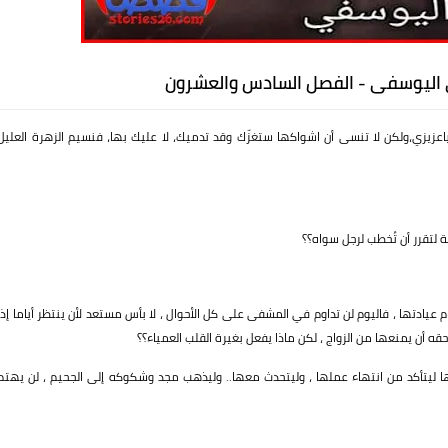
ى اليوسفى - الفصل السادس والعشرون
اعزيزي،ولكن لا تنسى أن اشواكها ستغزّك وقد تدميك، لا عليك بها، فنسيم الزهرة العليل
لتقرر أن تُخطب لرجل سواه؟؟
عيادتها ، فاليوم لن تداوم في المشفى على كل الأحوال ، لا بأس مستعد لأن ينتظر أياما إذا
حقه أن يمنعها من الزواج ، لكن ماذا يفعل بغيرة القلب العمياء؟؟
ا ليتأكد من انتهاء عملها ، وليتحدث معها.. وليذهب مجد وشكوكه إلى الجحيم ، لن يهتم