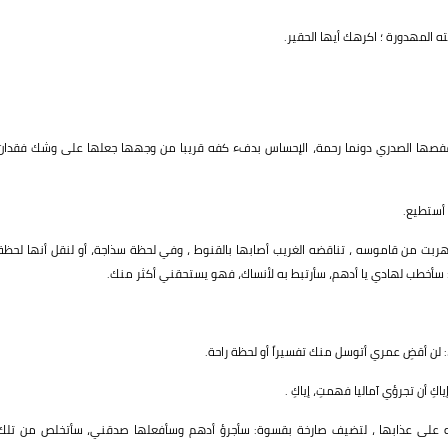
 المهدورة ؛ اكرهك أيها الحقير.
قفصها الصدري دونما رحمة، الإحساس بدفء كفه قريبا من وجهها جعلها على وشك فقدان
 أستطيع.
 هربت من قاموسه ، تناقضه الغريب أصابها بالقنوط ، وفي لحظة سذاجة، أو لنقل أنها لحظة
: سأخطب لهادي يا أدهم، سأرتبط به لأنساك، فهو يستحقني أكثر منك.
ء: لن أقضِ عمري أتوسل منك تفسيراً أو لحظة راحة.
ِ أن تجرؤي آماليا فهمتِ، إياكِ .
ه على عذابها ، لتضيف صارخة بقسوة: سأجرؤ أدهم وسأفعلها صدقني، سأتخلص من تلك