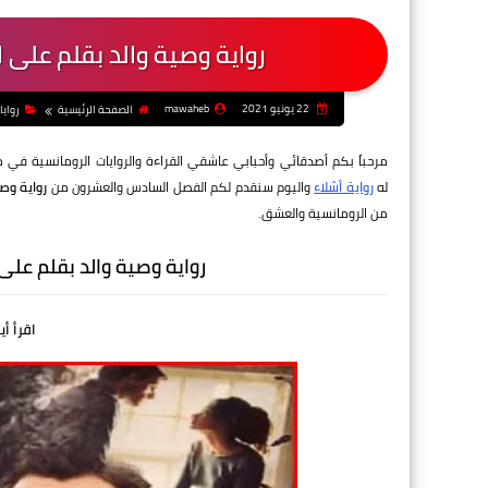
رواية وصية والد بقلم على
22 يونيو 2021
mawaheb
الصفحة الرئيسية
روايا
مرحباً بكم أصدقائي وأحبابي عاشقي القراءة والروايات الرومانسية في 
له
رواية أشلاء
واليوم سنقدم لكم الفصل السادس والعشرون من
رواية وص
من الرومانسية والعشق.
رواية وصية والد بقلم عل
اقرأ أي