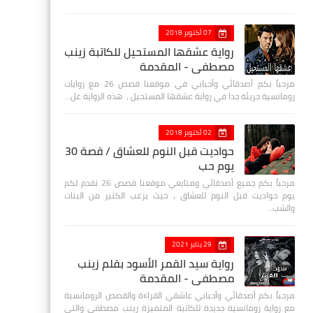
07 أكتوبر 2018
رواية عشقها المستحيل للكاتبة زينب
مصطفي - المقدمة
مرحباً بكم أصدقائي وأحبابي في موقعنا قصص 26 مع روايات
رومانسية جريئة جدا في رواية عشقها المستحيل ، هذه الرواية عل…
02 أكتوبر 2018
حواديت قبل النوم للعشاق / قصة 30
يوم حب
مرحباً بكم جميع أصدقائي ومتابعي موقعنا قصص 26 نقدم لكم
يوم حواديت قبل النوم للعشاق ، حيث يرغب الكثير من البنات
والشب…
29 يناير 2021
رواية سيد القمر الأسود بقلم زينب
مصطفي - المقدمة
مرحباً بكم أصدقائي وأحبابي عاشقي القراءة والقصص الرومانسية
مع رواية رومانسية جديدة للكاتبة المتميزة زينب مصطفى والتي