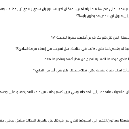
ي ترسمها على محياها منذ ليلة أمس ، منذ أن أخبرتها نور بأن هادي ينتوي أن يخطبها، وقد
 إلى قبول أي شخص قد يطرق بابها؟؟
مها ، لكن هل هو حقا فارس أحلامك حضرة الطبيبة ؟؟؟
ضية لم يغمض لها جفن ، كأنها في متاهة ، هل تسرعت في إعطاء فرصة لهادي؟؟
ا هادي فرصتها الذهبية لتخرج من مدار أدهم وماضيها معه.
تحدثت آماليا بنبرة متعبة وهي تدلك جبينها: هل بقي أحد في الخارج؟؟
رعان ماتحولت ملامحها إلى المفاجأة وهي ترى أدهم يدلف من خلف الممرضة، و على وجهه
فسها بعد ثوان لتشير إلى الممرضة لتخرج من فورها، ظل يناظرها للحظات بعشق صافي، حقا