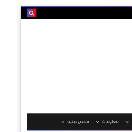
معلومات
قصص دينية