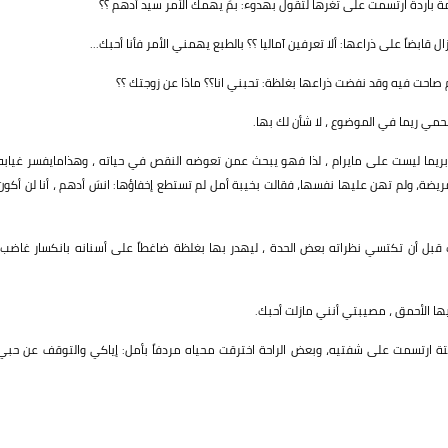
باردة ارتسمت على ثغرها لتقول بهدوء: بمَ يهمك الأمر سيد أدهم ؟؟
 قابضاً على ذراعها: ألا تعرفين آماليا ؟؟ بالطبع يهمني الأمر فأنا أحبك...
صاحت فيه وقد نفضت ذراعها بغلظة: تحبني انا؟؟ ماذا عن زوجتك ؟؟
حمي ريما في الموضوع ، لا شأن لك بها.
ريما ليست على مايرام ، لذا فهو يبحث عمن تعوضه النقص في حياته ، وهذامايفسر غيابه
ريضة، ولم تهن عليها نفسها، فقالت بخيبة أمل لم تستطع إخفاؤها: انسَ أدهم ، أنا لن أكون
ت قبل أن تكتسي نظراته بعض الحدة ، ليهدر بها بغلظة ضاغطاً على أسنانه بانكسار غاضب:
يها الأحمق ، مصيبتي أنني مازلت أحبك.
ة ارتسمت على شفتيه، وبعض الراحة اخترقت محياه مردفاً بأمل: إياكي والتوقف عن حبي