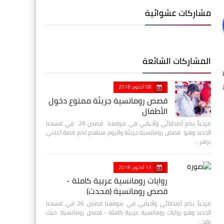
مشاركات عشوائية
المشاركات الشائعة
08 أكتوبر 2018
قصص رومانسية جريئة ممنوع دخول
الأطفال
مرحباً بكم أصدقائي وأحبابي في موقعنا قصص 26 في قسمنا
الجديد وهو قصص رومانسية جريئة واليوم سنقدم لكم قصة اعتني
بزهر…
13 أكتوبر 2018
روايات رومانسية عربية كاملة -
قصص رومانسية (محدث)
مرحباً بكم أصدقائي وأحبابي في موقعنا قصص 26 في قسمنا
الجديد وهو روايات رومانسية عربية كاملة - قصص رومانسية حيث
نقد…