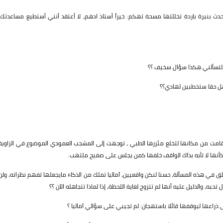
دث بنبرة باردة تخللتها مسحة تهكم: خيراً أستاذ ادهم، لا أعتقد أنني أستطيع مساعدتك،
لتسألني هكذا سؤال سخيف ؟؟
 هل حقا ستخطبين لهادي؟؟
ستقامت من مكانها لتخلع مئزرها الطبي ، توجهت إلى المشجب العمودي الموضوع في الزاوية
 كأنها لا تأبه بذاك الواقف خلفها كمن يجلس على صفيح ملتهب.
 في هذه المسألة، حسنا لنكن واقعيين، آماليا تملك من الذكاء مايجعلها تفهم نظراته، ولن
به، والدليل عليه أنها لم تتزوج لغاية اللحظة، إذا لماذا تتجاهله الآن ؟؟
 ذراعها ليوقفها قائلا باستهجان: لم تجيبي على سؤالي آماليا ؟