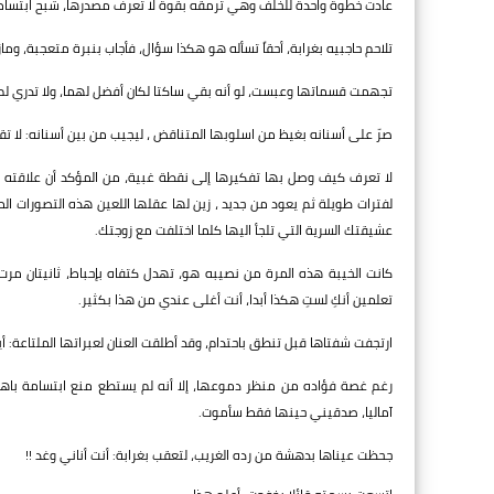
عادت خطوة واحدة للخلف وهي ترمقه بقوة لا تعرف مصدرها، شبح ابتسامة 
تلاحم حاجبيه بغرابة، أحقاً تسأله هو هكذا سؤال، فأجاب بنبرة متعجبة، ومازال
تجهمت قسماتها وعبست، لو أنه بقي ساكتا لكان أفضل لهما، ولا تدري لم 
صرّ على أسنانه بغيظ من اسلوبها المتناقض ، ليجيب من بين أسنانه: لا تق
لا تعرف كيف وصل بها تفكيرها إلى نقطة غبية، من المؤكد أن علاقته ب
لفترات طويلة ثم يعود من جديد ، زين لها عقلها اللعين هذه التصورات الم
عشيقتك السرية التي تلجأ اليها كلما اختلفت مع زوجتك.
كانت الخيبة هذه المرة من نصيبه هو، تهدل كتفاه بإحباط، ثانيتان مر
تعلمين أنكِ لستِ هكذا أبدا، أنت أغلى عندي من هذا بكثير.
ارتجفت شفتاها قبل تنطق باحتدام، وقد أطلقت العنان لعبراتها الملتاعة: أ
رغم غصة فؤاده من منظر دموعها، إلا أنه لم يستطع منع ابتسامة باهت
آماليا، صدقيني حينها فقط سأموت.
جحظت عيناها بدهشة من رده الغريب، لتعقب بغرابة: أنت أناني وغد !!