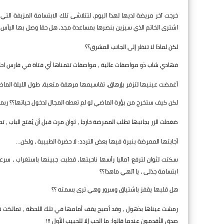
خرجت آخر مريضة لديها لهذا اليوم، لتتلاشى تلك الابتسامة المزيفة الت
اشترى الخاتم الذي سيزين بنصرها بمساعدة مجد، هل حقا وصل بها اليأس
لكن لماذا لا تنظر إلى الجانب المشرق؟؟
فهادي شاب ذو مواصفات عالية ، مواصفات تتمناها أي فتاة في فارس احلا
أغمضت عينيها لتزفر بإرهاق، تقاسيمها مرهقة متعبة، طول الليلة الما
لكن كيف ستخرج من بؤرة الماضي لو لم تعطه المجال لدخول حياتها؟؟ ربم
ضغطت الزر بجانبها تطلب الممرضة خارجا ، ثوان مرت قبل أن يُفتح الباب ، 
أجابتها الممرضة بنبرة فيها بعض التردد: لا حضرة الطبيبة ، ولكن...
سكتت لثوان لترفع آماليا رأسها ناحيتها، قطبت جبينها باستغراب ، س
ابتسامة جذلى ، يا آلهي ماهذا؟؟
هل قلبها يقفز باشتياق وسرور وهي ترى بسمته ؟؟
رمشت عيناها بذهول ، وقد أصبح يقف أمامها في تلك اللحظة ، تمالكت ن
صدق الأقدمون عندما قالوا: ما الحب إلا للحبيب الأول !!!