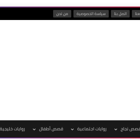
نا
اتصل بنا
سياسة الخصوصية
من نحن
صص نجاح
روايات اجتماعية
قصص أطفال
روايات خليجية