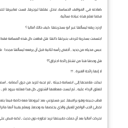
كعادته في المواقف الحساسة، تدخل عقلها ليزجرها، قست تعابيرها لتتح
فكما تعلم هذه عيادة نسائية.
ازدرد ريقه ليسألها غير آبهٍ بسخريتها: كيف حالك آماليا ؟
ابتسمت بسخرية لتردف بنبرتها ذاتها: هل قطعت كل هذه المسافة فقط 
عبس محياه من جديد ، أخفض رأسه لثانية قبل أن يرفعه ليسألها مجددا :
هل وحدها هنا من تشتمّ رائحة احتراق؟؟
لا إنها رائحة الغيرة.. !!!
تبدلت ملامحها إلى ابتسامة خبيثة ، لم تجبه لتزيد من حرق أعصابه ، ا
لتعلق الرداء عليه ، ثم لبست معطفها الشتوي، كل هذا فعلته ببرود تام ،
قطب جبينه وهو يراقبها، غير مستوعبٍ بعد لبرودها معه خاصة فيما يتعلق
تخطئ الحب الواضح للعيان والذي يختصها به وحدها، ويعلم يقينا أنها ماتزال تح
تحركت آماليا بعد أن حملت حقيبتها تريد تجاوزه دون حديث ، لكنه قبض على