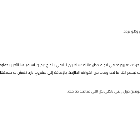
ن وهو يردد:
 "فيروزة" في اتجاه دكان عائلة "سلطان"، لتلتقي بالحاج "بدير". استقبلها الأخير بحفاوة
له ليحضر لها ما لذب وطاب من الفواكه الطازجة، بالإضافة إلى مشروبٍ بارد تنعش به معدتها.
يومين دول، إنتي تاكلي كل اللي قدامك ده كله.