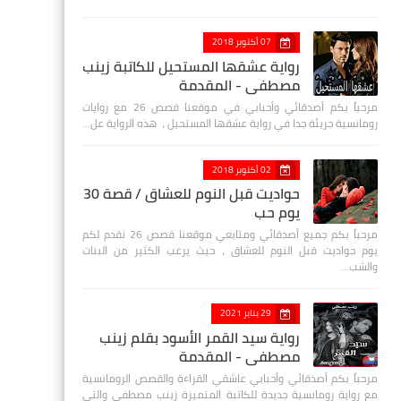
07 أكتوبر 2018
رواية عشقها المستحيل للكاتبة زينب
مصطفي - المقدمة
مرحباً بكم أصدقائي وأحبابي في موقعنا قصص 26 مع روايات
رومانسية جريئة جدا في رواية عشقها المستحيل ، هذه الرواية عل…
02 أكتوبر 2018
حواديت قبل النوم للعشاق / قصة 30
يوم حب
مرحباً بكم جميع أصدقائي ومتابعي موقعنا قصص 26 نقدم لكم
يوم حواديت قبل النوم للعشاق ، حيث يرغب الكثير من البنات
والشب…
29 يناير 2021
رواية سيد القمر الأسود بقلم زينب
مصطفي - المقدمة
مرحباً بكم أصدقائي وأحبابي عاشقي القراءة والقصص الرومانسية
مع رواية رومانسية جديدة للكاتبة المتميزة زينب مصطفى والتي