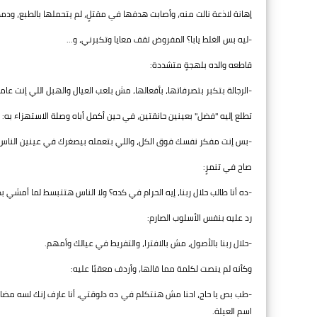
إهانة لاذعة نالت منه، وأصابت هدفها في مقتلٍ، لم يتحملها بالطبع، ودمدم
-ليه بس الغلط يابا؟ المفروض تقف معايا وتكبرني، و...
قاطعه والده بلهجةٍ متشددة:
-الرجالة بتكبر بتصرفاتها، بأفعالها، مش بلعب العيال والهبل اللي إنت عامل
تطلع إليه "فضل" بعينين حانقتين، في حين أكمل أباه وصلة الاستهزاء به:
-بس إنت مفكر نفسك فوق الكل، واللي بتعمله بيصغرك في عينين الناس،
صاح في تنمرٍ:
-ده أنا طالب حلال ربنا، إيه الحرام في كده؟ ولا الناس هتتبسط لما أمشي ب
رد عليه بنفس الأسلوب الصارم:
-حلال ربنا بالأصول، مش بالافترا، والتفريط في عيالك وأمهم.
وكأنه لم ينصت لكلمة مما قالها، وأردف معقبًا عليه:
-طب بص يا حاج، احنا مش هنتكلم في ده دلوقتي، أنا عارف إنك لسه مض
اسم العيلة.