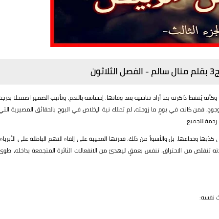
ون
ه يُنشط ذاكرته بما أراد تناسيه بعد وفاتها. إحساسه بالندم، وتأنيب الضمير اضمحلا بدرجة
دٍ، فمن كانت في يومٍ ما زوجته، لم تملك نية الإخلاص في البوح بالحقائق المصيرية التي
رحمة للجميع!
 كذبها وخداعها، بل والأسوأ من ذلك، قدرتها العجيبة على إلقاء التهم الباطلة على الأبرياء،
ته تتقلص من الاحتراق، تنفس بعمقٍ ليهدئ من الانفعالات الثائرة المتجمعة بداخله، طوى
ث نفسه: