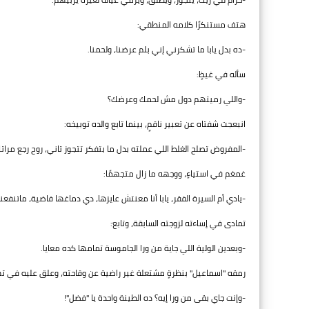
هتف مستنكرًا كلامه المنطقي:
-ده بدل يابا ما تشكرني إني بلم عرضنا، ولحمنا.
سأله في غيظٍ:
-واللي رميتهم دول مش لحمك وعرضك؟
انبعجت شفتاه عن تعبير ناقمٍ، بينما تابع والده توبيخه:
-المفروض تصلح الغلط اللي عملته بدل ما بتفكر تتجوز تاني، روح رجع مرا
غمغم في استياءٍ، ووجهه ما زال متجهمًا:
-يادي أم السيرة الفقر، يابا أنا معنتش عايزها، دي دماغها فاضية، ماتنفعن
تمادى في إساءته لزوجته السابقة، وتابع:
-وبعدين الولية اللي جاية من ورا الجاموسة تمامها كده معايا.
رمقه "اسماعيل" بنظرةٍ مشتعلة غير راضية عن وقاحته، وعلق عليه في ته
-وإنت جاي بقى من ورا إيه؟ ده الطينة واحدة يا "فضل"!