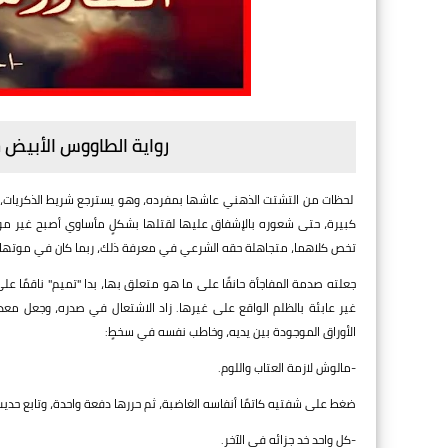
رواية الطاووس الأبيض ج3 بقلم منال سالم - الفصل الثلاث
لحظات من التشتت الذهني عاشها بمفرده، وهو يسترجع شريط الذكريات، وكأن
كبيرة، حتى شعوره بالإشفاق عليها لقتلها بشكلٍ مأساوي أصبح غير موجو
تخص كلاهما، متجاهلة حقه الشرعي في معرفة ذلك، ربما كان في موتها 
جعلته صدمة المفاجأة حانقًا على ما هو متعلق بها، بدا "تميم" ناقمًا على
غير عابئة بالظلم الواقع على غيرها. زاد الاشتعال في صدره، وجعل معد
الأوراق الموجودة بين يديه، وخاطب نفسه في سخطٍ:
-مالوش لازمة العتاب واللوم.
ضغط على شفتيه كاتمًا أنفاسه الغاضبة، ثم حررها دفعة واحدة، وتابع حدي
-كل واحد خد جزائه في الآخر.