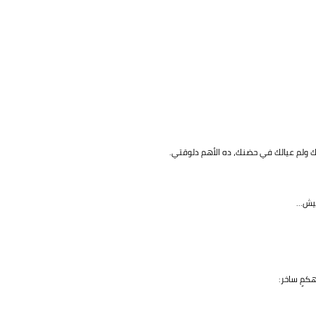
تك ولم عيالك في حضنك، ده الأهم دلوقتي.
يش...
كمٍ ساخر: