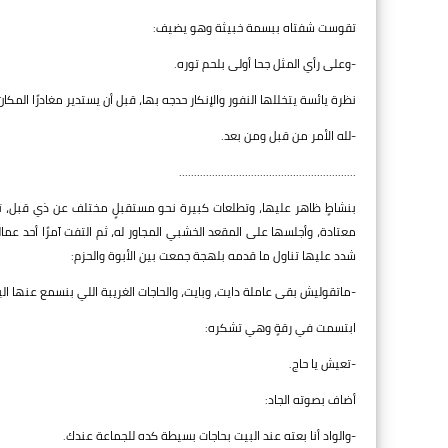
تقوست شفتاه ببسمة خبيثة وهو يضيف:
-وعلى رأي المثل جحا أولى بلحم توره.
نظرة يائسة يتخللها النفور والإنكار حدجه بها، قبل أن يستدير مغادرًا المكا
-لله الأمر من قبل ومن بعد.
...........................................................
بنشاطٍ ظاهر عليها، وتطلعات كبيرة نحو مستقبلٍ مختلف عن ذي قبل، تحركت
معتادة، وأجلسها على المقعد الخشبي المجاور له، ثم التفت آمرًا أحد عما
شدد عليها تناول ما قدمه بلهجة جمعت بين الأبوة والحزم:
-ماتقوليش بقى عاملة دايت، وبايت، والحاجات الغريبة اللي بنسمع عنها ال
ابتسمت في رقةٍ وهي تشكره:
-تعيش يا حاج.
أضاف بصوته الجاد:
-والواد أنا بعته عند البيت بحاجات بسيطة كده للجماعة عندك.