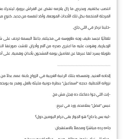
انتصب بكتفيه، وبحرصٍ ما زال يلازمه نهض عن الفراش برويةٍ، ليتحرك بعدها
المرحلة المتخمة بكل تلك الأحداث الموجعة، وأكد لنفسه من جديد، كنوعٍ من
-خلينا نركز في اللي جاي.
تلقائيًا تجسد طيف وجه طاووسه في مخيلته، جاعلاً البسمة تزحف على ش
الإجبارية، وهونت عليه ما اعترى صدره من آلام وأحزان. تلاشت صورتها الناعم
طويلة يسرد لها عبرها عن تفاصيل يومه المشحون بأحداثٍ وهمية، على أم
.........................................................
إلحاحه العنيد، وتمسكه بتلك الرغبة الغريبة في الزواج بابنة عمه، بدلاً م
نزواته اللحظية. حدجه "اسماعيل" بنظرة دونية مليئة بالغل، وهدر به يوبخه
-إنت اللي جوا دماغك ده فِجل مش مخ.
عبس "فضل" بملامحه، ورد في تبرمٍ:
-ليه بس يا حاج؟ هو الجواز بقى حرام اليومين دول؟
جاءه رده مباشرًا ومحملاً بالاستهجان:
-حرام للي زيك، يتجوز، ويطلق، ويرمي عياله لغيره يربيهم.