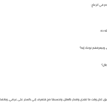
 في انزعاجٍ:
ه ده.
 وبيعرفهم نوعك إيه؟
طال؟
ايق، لكن وقت ما تهدى وتفكر بالعقل، وتحسبها صح هتعرف إني باتستر على عرضي، وباحفظ