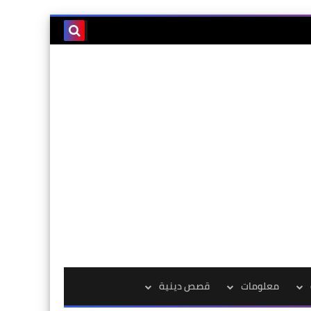
معلومات
قصص دينية