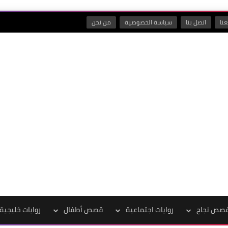
نا
اتصل بنا
سياسة الخصوصية
من نحن
صص نجاح
روايات اجتماعية
قصص أطفال
روايات خليجية