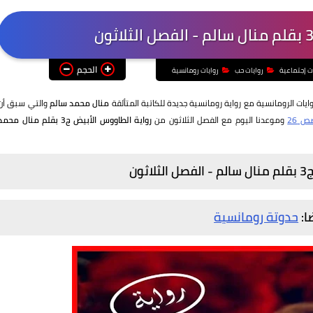
الحجم
ت إجتماعية
روايات حب
روايات رومانسية
ايات الرومانسية مع رواية رومانسية جديدة للكاتبة المتألقة
منال محمد سالم
والتي سبق أن
 26
وموعدنا اليوم مع الفصل الثلاثون من
رواية الطاووس الأبيض ج3 بقلم منال محم
ون
ا:
حدوتة رومانسية