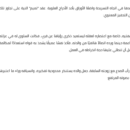
 في اتجاه التسريحة واضعًا الأوراق بأحد الأدراج العلوية. عقد "تميم" النية على تجاوز تلك
 التحفيز المعنوي:
فتيه، خاصة مع اعتصاره لعقله ليستعيد ذكرى رؤياها عن قربٍ، فكانت السلوى له في عزلته
ة حينما ورده اتصالاً هاتفيًا من والدته، فأخذ نفسًا عميقًا يشحذ به قواه استعدادًا لمكالمة
ل أن تنطلي عليها حجة انخراطه في العمل.
ن رأب الصدع مع زوجته السابقة، جعل والده يستنكر محدودية تفكيره، وانسياقه وراء ما اعتبرها
 بصوته المرتفع: