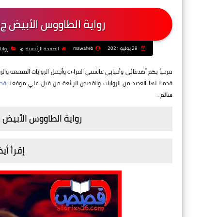
رواية الطاووس الأبيض ج3 بقلم منال سالم - الفصل الثلاثون
29 يوليو 2021
mawaheb
الصفحة الرئيسية
روايا
مرحباً بكم أصدقائي وأحبابي عاشقي القراءة وأجمل الروايات الممتعة والرو
قدمنا لها العديد من الروايات والقصص الرائعة من قبل علي موقعنا
قصص
سالم
.
رواية الطاووس الأبيض ج3 بقلم منال سالم - الفصل الثلاث
إقرأ أيض