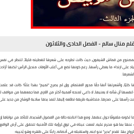
والمصنوع من قماش الشيفون، حيث كانت تطرحه على شعرها لتغطيته قليلاً، لتنظر في نفس
عتياد على ارتداء ما يغطي رأسها، رغم كونها تضع في أغلب الأوقات منديل الرأس؛ لكنها أرادت
 لشعرها.
ليًا، وأشعرتها أنها حقًا محور الاهتمام، وإن لم يصرح "تميم" بهذا علنًا! كانت قد علمت
نفسها أن شأنه لا يعنيها، لا داعي لمنحه أهمية أكثر من اللازم، فما جمعهما من مواقف لا
نت رأسها على صدرها، متحاشية طريقة تطلعه إليها، لتمد يدها ساحبة الوشاح من جديد على
ا لكونه ملفوفًا حول عنقها، ومع هذا انتابته حالة من الفضول الشديدة، للتأكد من نواياها إن
يب عنها بما هو محرم عليه، لمعت عيناه في توقٍ لرؤية تلك الأمنية تتحقق على أرض الواقع،
ج بها. تقدم "بدير" نحو ابنه، واستقبله في أحضانه، رابتًا على ظهره وهو يُحييه: