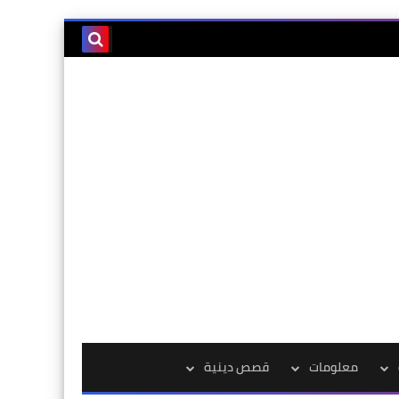
معلومات
قصص دينية