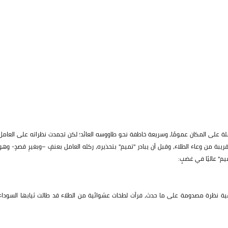
ملة على المكان عمومًا، وسريعة خاطفة نحو طاووسه العائد؛ لكن تجمدت نظراته على العامل
ة من وعاء الطلاء، وقبل أن يبادر "تميم" بتحذيره، ركله العامل بعنفٍ –وبغيرِ قصدٍ- وهو
م" عاليًا في غضبٍ:
لقية نظرة مصدومة على ما حدث، فرأت لطخات عشوائية من الطلاء قد طالت ثيابها السوداء