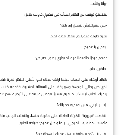
-وأنا والله...
لهنيهةٍ توقف عن الكلام ليسأله في فضولٍ قاومه كثيرًا:
-بس مقولتليش بتعمل إيه هنا؟
نظرة حازمة منه إليه، تبعها قوله الجاد:
-بعدين يا "تميم".
حمحم مبديًا طاعته لأمره المتواري بصوتٍ خفيض:
-حاضر يا حاج.
بالكاد أوشك على الذهاب حينما ارتفع عيناه نحو الأعلى، لينظر نظرة شا
الذي كان يطلي الواجهة وهو يقف على السقالة الخشبية، فقدمه كانت قريب
يتحرك للجانب لينسكب ما فيه، مسببًا فوضى عارمة على الأرضية. هدر "تمي
-إنت يا ابني، مش تفتح وتاخد بالك؟
انتفضت "فيروزة" للكارثة الحادثة على مقربة منها، والتفتت للجانب م
فأفسدت مظهرها الخارجي، بينما واصل "تميم" صياحه الحانق:
-في بني آدمين واقفين هنا، عجبك البهدلة دي؟