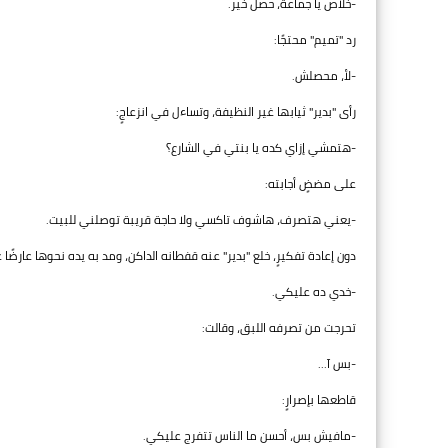
-خلاص يا جماعة، حصل خير.
رد "تميم" محتجًا:
-لأ، محصلش.
رأى "بدير" ثيابها غير النظيفة، وتساءل في انزعاجٍ:
-هتمشي إزاي كده يا بنتي في الشارع؟
على مضضٍ أجابته:
-يعني هتصرف، هاشوف تاكسي ولا حاجة قريبة توصلني للبيت.
دون إعادة تفكيرٍ، خلع "بدير" عنه قفطانه الداكن، ومد به يده نحوها عارضًا 
-خدي ده عليكي.
تحرجت من تصرفه اللبق، وقالت:
-بس آ...
قاطعها بإصرارٍ:
-مافيش بس، أحسن ما الناس تتفرج عليكي.