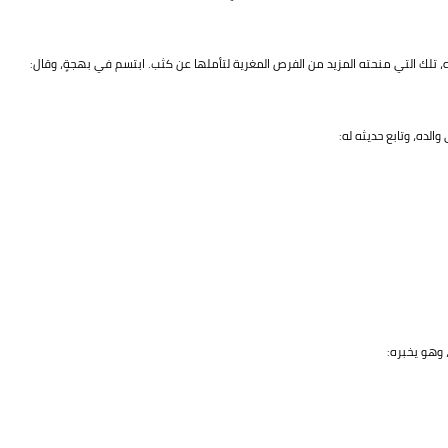
ه، تلك التي منحته المزيد من الفرص المغرية لتأملها عن كثب. ابتسم في بهجةٍ، وقال:
لده، وتابع حديثه له:
 وهو يخبره: