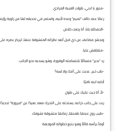
-منور يا ابني، طولت الغيبة المرادي.
رغمًا عنه، خالف "تميم" وعده لأبيه، واستمر في تحديقه لها من زاوية رؤيت
-الحمدلله يابا، أنا رجعت خلاص.
وبجهدٍ مضاعف عن ذي قبل أبعد نظراته المتشوقة عنها، ليركز بصره على وا
-متقلقش عليا.
رد "بدير" متسائلاً بابتسامته الوقورة، وهو يسحبه نحو الجانب:
-طب خير، عديت على أمك ولا لسه؟
أجابه ابنه نافيًا:
-لأ، أنا جيت عليك على طول.
ربت على جانب ذراعه، يستحثه على التحرك معه، بعيدًا عن "فيروزة" تحديدًا،
-طيب روح عندها طمنها، زمانها متشوقة تشوفك.
أومأ برأسه قائلاً وهو يتبع خطواته الموجهة: