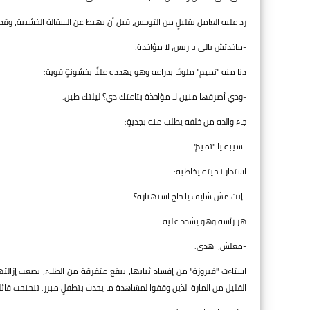
رد عليه العامل بقليلٍ من التوجس، قبل أن يهبط عن السقالة الخشبية، وقد
-ماخدتش بالي يا ريس، لا مؤاخذة.
دنا منه "تميم" ملوحًا بذراعه وهو يهدده علنًا بخشونةٍ قوية:
-ودي أصرفها منين لا مؤاخذة بتاعتك دي؟ ليلتك طين.
جاء والده من خلفه يطلب منه بجديةٍ:
-سيبه يا "تميم".
استدار ناحيته يخاطبه:
-إنت مش شايف يا حاج استهتاره؟
هز رأسه وهو يشدد عليه:
-معلش، اهدى.
استاءت "فيروزة" من إفساد ثيابها، ببقع متفرقة من الطلاء، يصعب إزالت
القليل من المارة الذين وقفوا لمشاهدة ما يحدث بتطفلٍ مبرر. تنحنحت 