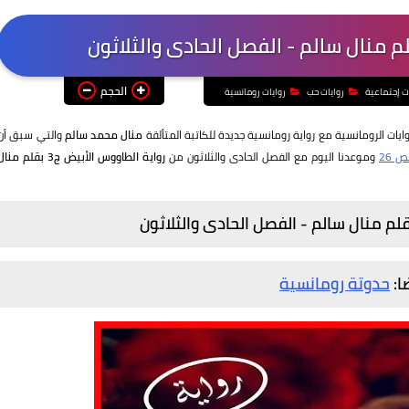
الحجم
ت إجتماعية
روايات حب
روايات رومانسية
ايات الرومانسية مع رواية رومانسية جديدة للكاتبة المتألقة
منال محمد سالم
والتي سبق أن
 26
وموعدنا اليوم مع الفصل الحادى والثلاثون من
رواية الطاووس الأبيض ج3 بقلم منا
ا:
حدوتة رومانسية