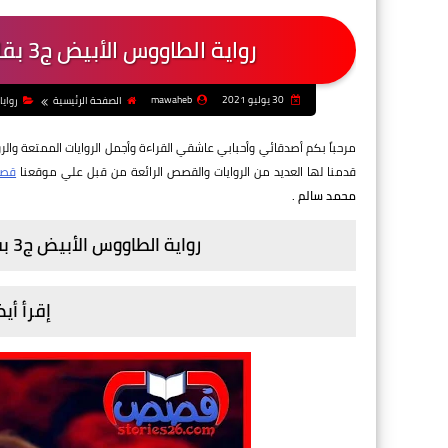
رواية الطاووس الأبيض ج3 بقلم منال سالم - الفصل الحادى والثلاثون
30 يوليو 2021
mawaheb
الصفحة الرئيسية
روايا
مرحباً بكم أصدقائي وأحبابي عاشقي القراءة وأجمل الروايات الممتعة والرو
قدمنا لها العديد من الروايات والقصص الرائعة من قبل علي موقعنا
قصص
محمد سالم
.
رواية الطاووس الأبيض ج3 بقلم منال سالم - الفصل الحادى والثلاثون
إقرأ أيض