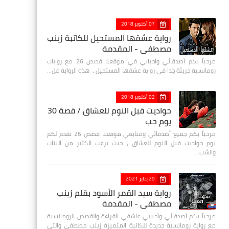
07 أكتوبر 2018
رواية عشقها المستحيل للكاتبة زينب
مصطفي - المقدمة
مرحباً بكم أصدقائي وأحبابي في موقعنا قصص 26 مع روايات
رومانسية جريئة جدا في رواية عشقها المستحيل ، هذه الرواية عل…
02 أكتوبر 2018
حواديت قبل النوم للعشاق / قصة 30
يوم حب
مرحباً بكم جميع أصدقائي ومتابعي موقعنا قصص 26 نقدم لكم
يوم حواديت قبل النوم للعشاق ، حيث يرغب الكثير من البنات
والشب…
29 يناير 2021
رواية سيد القمر الأسود بقلم زينب
مصطفي - المقدمة
مرحباً بكم أصدقائي وأحبابي عاشقي القراءة والقصص الرومانسية
مع رواية رومانسية جديدة للكاتبة المتميزة زينب مصطفى والتي