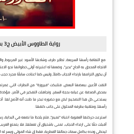
رواية الطاووس الأبيض ج3 بقلم منال سالم - الفصل الحادى والثلاثون
مع التفافة رأسها السريعة، تطاير طرف وشاحها الأسود غير المربوط، 
الاتجاه المحدق به الحاج "بدير"، وضعها له اعتبرته أولى خطواتها نحو الا
أن يكون التزامها بارتداء الحجاب كاملاً، وليس كما اعتادت سابقًا مجرد حجب
التقت الأعين ببعضها البعض، فتلبكت "فيروزة" من النظرات التي غمرتها ك
بمحض الصدفة عن غيابه بحجة السفر، وتجاهلت التفكير في الأمر، مؤكدة ل
يستدعي كل هذا التضخيم؛ لكن مع حضوره تبخر ما ظنت أنه الأصح لها. أح
رأسها، وملقية بطرفه المحلول على جانب كتفها.
استرعت حركتها العفوية انتباه "تميم"، فلم يلحظ ما تضعه في البداية، ربم
أقبلت حقًا على ارتداء الحجاب، تمنى باشتياق أن تفعلها، فلا يتمتع الغر
ليحظى وحده بكامل سمات جمالها الفطرية، فقط إن شاء المولى ويسر له الزوا