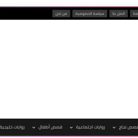
نا
اتصل بنا
سياسة الخصوصية
من نحن
صص نجاح
روايات اجتماعية
قصص أطفال
روايات خليجية