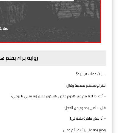
رواية براء بقلم 
- إنتَ عملت فيا إيه؟
نظر لوضعهم بصدمة وقال:
- ألاه! دا احنا من غير هدوم خالص! هيكون حصل إيه يعني يا روحي؟
قال سلمى بدموع من الخجل:
- أنا مش فاكرة حاجة لي!
وضع يده على رأسه بألم وقال: