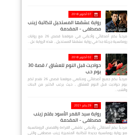
07 أكتوبر 2018
رواية عشقها المستحيل للكاتبة زينب
مصطفي - المقدمة
مرحباً بكم أصدقائي وأحبابي في موقعنا قصص 26 مع روايات
رومانسية جريئة جدا في رواية عشقها المستحيل ، هذه الرواية عل…
02 أكتوبر 2018
حواديت قبل النوم للعشاق / قصة 30
يوم حب
مرحباً بكم جميع أصدقائي ومتابعي موقعنا قصص 26 نقدم لكم
يوم حواديت قبل النوم للعشاق ، حيث يرغب الكثير من البنات
والشب…
29 يناير 2021
رواية سيد القمر الأسود بقلم زينب
مصطفي - المقدمة
مرحباً بكم أصدقائي وأحبابي عاشقي القراءة والقصص الرومانسية
مع رواية رومانسية جديدة للكاتبة المتميزة زينب مصطفى والتي