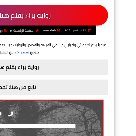
رواية براء بقلم ه
25 سبتمبر 2021
mawaheb
الصفحة الرئيسية
رو
مرحباً بكم أصدقائي وأحبابي عاشقي القراءة والقصص والروايات حيث نغ
موقع
قصص 26
مع الفصل
رواية براء بقلم ه
تابع من هنا: تج