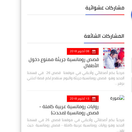
مشاركات عشوائية
المشاركات الشائعة
08 أكتوبر 2018
قصص رومانسية جريئة ممنوع دخول
الأطفال
مرحباً بكم أصدقائي وأحبابي في موقعنا قصص 26 في قسمنا
الجديد وهو قصص رومانسية جريئة واليوم سنقدم لكم قصة اعتني
بزهر…
13 أكتوبر 2018
روايات رومانسية عربية كاملة -
قصص رومانسية (محدث)
مرحباً بكم أصدقائي وأحبابي في موقعنا قصص 26 في قسمنا
الجديد وهو روايات رومانسية عربية كاملة - قصص رومانسية حيث
نقد…