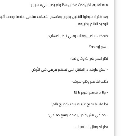
منه لفترة، لكن حدث عكس هذا ولم يصر شيء سيئ.
بعد فترة هبطوا الاثنين بجوار بعضهم، شهقت سلمى عندما وجدت أخيها 
الوحيد النائم بطبيعة.
ضحكت سلمى وقالت وهي تنظر لمهاب:
- هو إيه ده؟
نظر لهم بغرابة وقال لها:
- مش عارف، دا العاقل اللي فيهم مرمي في الأرض.
ذهب لقاسم وهو يحركه:
- ولا يا قاسم! قوم يا لا!
بدأ قاسم بفتح عينيه بتعب وصرخ بألم:
- دماغي مش قادر! إيه ده! وسع دماغي!
نظر له وقال باستغراب: