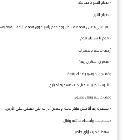
- صباح الخير يا جماعة.
- صباح النور.
شعر بشيء على قدمه ف نظر وجد قدم ياسر فوق قدمه، أزاحها بقوة وهو
- قوم يا سكران قوم.
أردف قاسم بإستغراب:
- سكران! سكران إيه؟
وقف جهاد وهو يضحك بقوة:
- البوب الكبير بتاعنا، كنت مسخرة امبارح.
وقف قاسم وقال بضيق:
- مسخرة إيه أنا مش فاكر حاجة! وبعدين أنا إيه اللي نيمني على الأرض.
ذهب جهاد وأمسك هاتفه وقال:
- هقولك جيت إزاي حاضر.