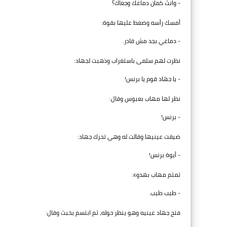
- وانتَ كمان دماغك وجعاك؟
أمسك رأسه وضغط عليها بقوة:
- دماغي بجد مش قادر.
نظرت لهم سلمى باستغراب وذهبت لجهاد:
- يا جهاد قوم يا برنس!
نظر لها مهاب بعبوس وقال:
- برنس!
ضيقت عينيها وقالت له وهي تحرك جهاد:
- أيوة برنس!
تمتم مهاب بهدوء:
- طيب طيب.
فتح جهاد عينيه وهو ينظر حوله، ثم ابتسم بخبث وقال: