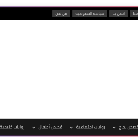
نا
اتصل بنا
سياسة الخصوصية
من نحن
صص نجاح
روايات اجتماعية
قصص أطفال
روايات خليجية