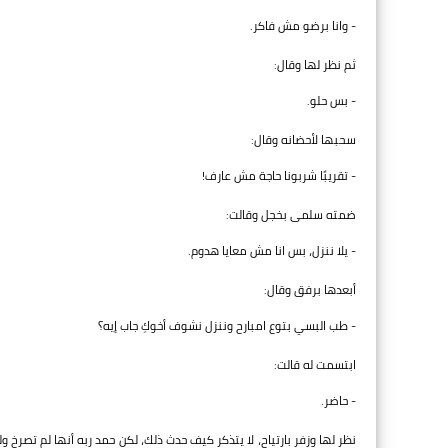
- وانا برضو مش فاكر.
ثم نظر لها وقال:
- بس حلو.
سحبها لأحضانه وقال:
- تقريبًا شربونا حاجة مش عارف!
ضمته سلمى بخجل وقالت:
- يلا ننزل، بس انا مش معايا هدوم.
أبعدها برفق وقال:
- طب البسي بتوع امبارح وننزل نشوف أخوكِ جاب إيه؟
ابتسمت له قالت:
- حاضر.
نظر لها وزفر بارتياح، لا يتذكر كيف حدث ذلك، لكن حمد ربه أنها لم تصرخ 