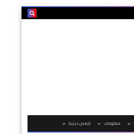
معلومات
قصص دينية