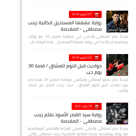
07 أكتوبر 2018
رواية عشقها المستحيل للكاتبة زينب
مصطفي - المقدمة
مرحباً بكم أصدقائي وأحبابي في موقعنا قصص 26 مع روايات
رومانسية جريئة جدا في رواية عشقها المستحيل ، هذه الرواية عل…
02 أكتوبر 2018
حواديت قبل النوم للعشاق / قصة 30
يوم حب
مرحباً بكم جميع أصدقائي ومتابعي موقعنا قصص 26 نقدم لكم
يوم حواديت قبل النوم للعشاق ، حيث يرغب الكثير من البنات
والشب…
29 يناير 2021
رواية سيد القمر الأسود بقلم زينب
مصطفي - المقدمة
مرحباً بكم أصدقائي وأحبابي عاشقي القراءة والقصص الرومانسية
مع رواية رومانسية جديدة للكاتبة المتميزة زينب مصطفى والتي