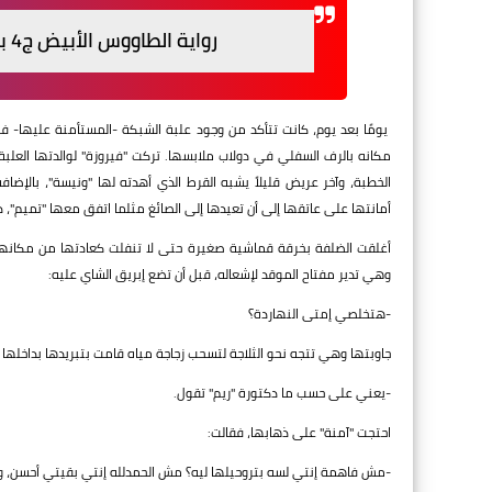
رواية الطاووس الأبيض ج4 بقلم منال سالم - الفصل السادس والثلاثون
يومًا بعد يوم، كانت تتأكد من وجود علبة الشبكة -المستأمنة عليها- ف
مكانه بالرف السفلي في دولاب ملابسها. تركت "فيروزة" لوالدتها العلب
الخطبة، وآخر عريض قليلاً يشبه القرط الذي أهدته لها "ونيسة"، بالإضا
أمانتها على عاتقها إلى أن تعيدها إلى الصائغ مثلما اتفق معها "تميم"، 
أغلقت الضلفة بخرقة قماشية صغيرة حتى لا تنفلت كعادتها من مكانها، 
وهي تدير مفتاح الموقد لإشعاله، قبل أن تضع إبريق الشاي عليه:
-هتخلصي إمتى النهاردة؟
جاوبتها وهي تتجه نحو الثلاجة لتسحب زجاجة مياه قامت بتبريدها بداخلها 
-يعني على حسب ما دكتورة "ريم" تقول.
احتجت "آمنة" على ذهابها، فقالت:
-مش فاهمة إنتي لسه بتروحيلها ليه؟ مش الحمدلله إنتي بقيتي أحسن، وز