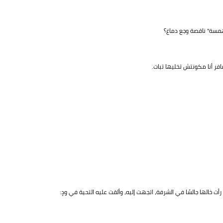
مسة" ناقصة وجع دماغ؟
فر أنا مكونتش تخليها تبات.
أت خالها جالسًا في الشرفة، اتجهت إليه، وألقت عليه التحية في ودٍ: