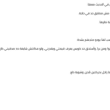
ل في الحديث معها:
ده مش مضايق حد في حاجة.
ة نظرها:
سب لها بوجهٍ متجهم بشدة:
ن جوا ومن برا، وأستحق حد كويس يعرف قيمتي ويقدرني، ولو مكانتش شايفة ده صدقيني كان
ا راجل بحركتين مُحن، وشوية دلع.