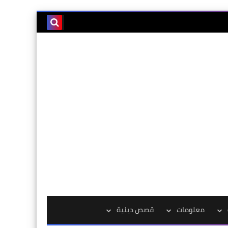
معلومات
قصص دينية