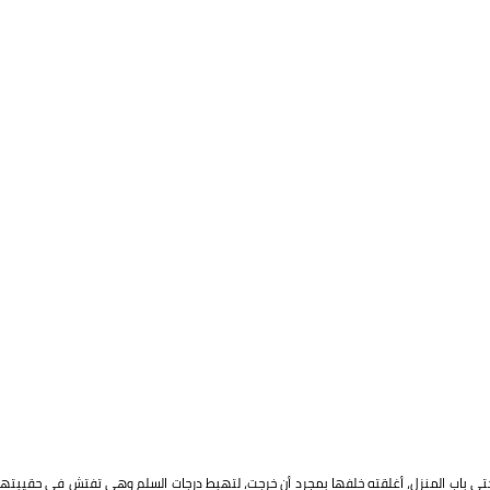
 حتى باب المنزل، أغلقته خلفها بمجرد أن خرجت، لتهبط درجات السلم وهي تفتش في حقيبتها