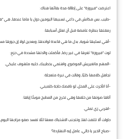
اعترضت "فيروزة" على إطالة مدة بقائها هناك:
-طيب، بس مكانش في داعي تسبيها اليومين دول يا ماما عندها، هي "ه
رمقتها بنظرة غامضة قبل أن تعلل أسبابها:
-أهي تسليها شوية، بدل ما هي قاعدة لواحدها، وبعدين لولا إن جوزها مسا
لوت "فيروزة" ثغرها في غير رضا، فأكملت والدتها مشددة في حزمٍ:
-المهم ماتغيريش الموضوع، واهتمي بخطيبك، خليه ملهوف عليكي.
تجاهل كلامها كليًا، وقالت في نبرة متعجلة:
-أنا اتأخرت على المحل، لو ناقصك حاجة كلميني.
أتاها صوتها من خلفها وهي تخرج من المطبخ موبخًا إياها:
-اهربي زي تملي.
حاولت ألا تلتفت لها، وتتجنب الاشتباك معها لئلا تفسد صفو مزاجها اليوم، ر
-صباح الخير يا خالي، عامل إيه النهاردة؟