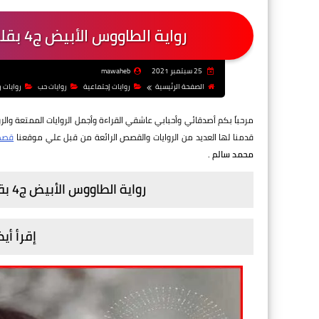
رواية الطاووس الأبيض ج4 بقلم منال سالم - الفصل السادس والثلاثون
25 سبتمبر 2021
mawaheb
الصفحة الرئيسية
روايات إجتماعية
روايات حب
روايات 
مرحباً بكم أصدقائي وأحبابي عاشقي القراءة وأجمل الروايات الممتعة والرو
قدمنا لها العديد من الروايات والقصص الرائعة من قبل علي موقعنا
قصص 
محمد سالم
.
رواية الطاووس الأبيض ج4 بقلم منال سالم - الفصل السادس والثلاثون
إقرأ أيض