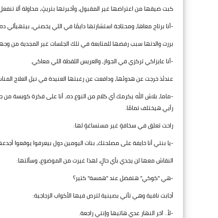
كبت ضيقها من اعتراضها غير المقبول، وأخبرتها بتريثٍ، محاولة ألا تنفع
-أنا برتاح معاها، ومحتاجة استشارتها دايمًا في اللي يخصني، بيتهيألي 
بررت والدتها سبب رفضها للمتابعة في تلك الجلسات غير المجدية من وجه
-أنا عايزاكي تركزي في الجواز، والعريس اللقطة اللي معاكي.
عندئذ خرجت عن هدوئها، ودافعت عن رغبتها العنيدة في نيل العلاج المنا
-ماما، بلاش الله يكرمك أي كلام من النوع ده، أنا على فكرة كويسة م
رأيي هيختلف تمامًا.
راحت تعلق في سخافةٍ غير مستساغةٍ لها:
-يا بنتي أنا خايفة على مصلحتك، بنات اليومين دول بيعرفوا يوقعوا أجدعه
النقاش معها لن يجدي بأي حالٍ، لهذا غيرت من الموضوع، وسألتها:
-هي "كوكي" هتفضل عند "همسة" كتير؟
أجابت نافية وهي تأتي بصينية لترص فيها الأكواب الزجاجية:
-لأ.. آخر النهار عدي هاتيها وإنتي راجعة.