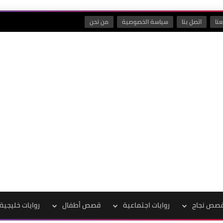
نا
اتصل بنا
سياسة الخصوصية
من نحن
صص نجاح
روايات اجتماعية
قصص أطفال
روايات خليجية