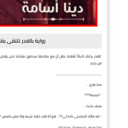
رواية بالقدر نلتقى بق
للقدر بِدايات أحيانًا تُقلقنا، نظن أن مع نهايتها ستكون نهايتُنا نحن، ولكن
من جديد.
____________________
صبا بفزع ...
- ايييييه!!!!!!
سيف بخبث ...
- ايه مالك اتخضيتى كده لى!!؟... هو انا قلت حاجه غريبه وانا مش حاسس !!.
صبا بعيون متسعه اثر صدمتها....