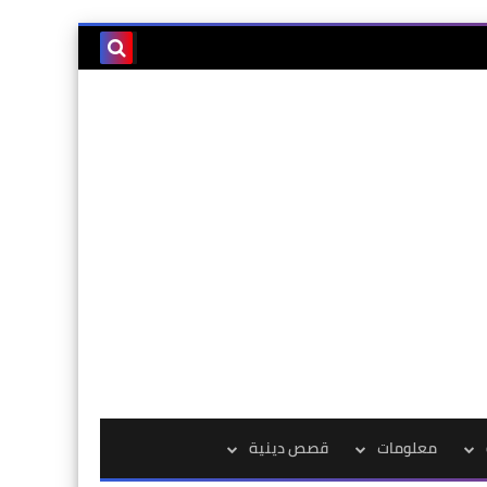
معلومات
قصص دينية