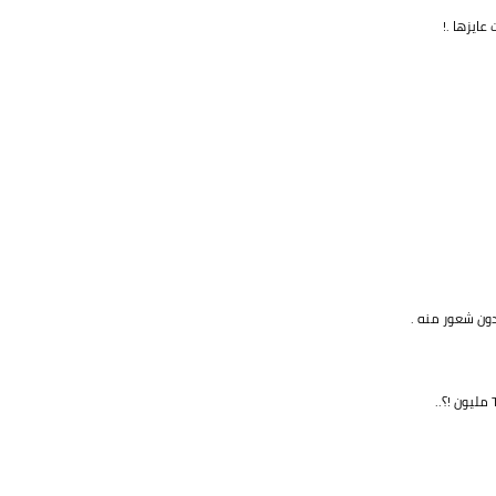
عايزها .!
ون شعور منه .