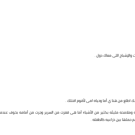
 والإشباح اللى معاك دول .
وحمك اطلع من هنا ي أما وحياه امى لأقوم اقتلك .
وملامحه مليئه بكثير من الأشياء أما هى قفزت من السرير وجرت من أمامه بخوف عندما
 حملها بين ذراعيه كالطفله .