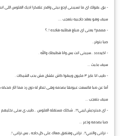
- بق..بقولك اى ما تسيبنى ارجع بيتى واقدر علفكرا اديك الفلوس اللى انت 
سيف وهو يعقد حاجبيه بتعجب ....
- مممم!! يعنى اى مبلغ هطلبه هاخده !..؟
صبا بتوتر..
- اكيدددد ..سيبنى انت بس وانا هظبطك والله .
سيف بخبث ...
- طيب انا عايز ٣ مليون ويبقوا كاش علشان مش بحب الشيكات .
أما عن صبا فاتسعت عيونها بصدمه وهى تنظر له دون رد مما اثار ضحكه د
سيف بتعجب ...
- اى مبترديش لييي!!!.. شكلك مستقله الفلوس ...طيب ي ستى نخليهم ٦ مليون !؟..
صبا بصدمه وذعر ...
- نزلنى والنبي!!.. نزلنى وهتفق معاك على كل حاجه ، بس نزلنى !.