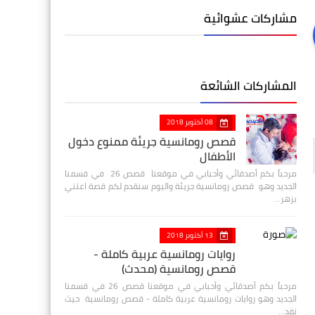
مشاركات عشوائية
المشاركات الشائعة
08 أكتوبر 2018
قصص رومانسية جريئة ممنوع دخول
الأطفال
مرحباً بكم أصدقائي وأحبابي في موقعنا قصص 26 في قسمنا
الجديد وهو قصص رومانسية جريئة واليوم سنقدم لكم قصة اعتني
بزهر…
13 أكتوبر 2018
روايات رومانسية عربية كاملة -
قصص رومانسية (محدث)
مرحباً بكم أصدقائي وأحبابي في موقعنا قصص 26 في قسمنا
الجديد وهو روايات رومانسية عربية كاملة - قصص رومانسية حيث
نقد…