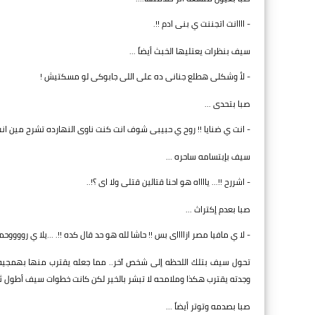
- اااانت اتجننت ي بنى ادم !!.
سيف بنظرات يعتليها الخبث أيضاً ...
- لأ وشكلى هطلع جنانى ده على اللى جابوكى لو مسكتيش !
صبا بتحدى ...
- انت ي ضنايا !! روح ي حبيبى شوف انت كنت ناوى النهارده تشرح مين انت
سيف بإبتسامه ساحره ...
- اشررح !!... يااااه هو احنا قتالين قتلى ولا اى ؟!..
صبا بعدم إكتراث ...
- لا ي مافيا مصر ازااااى بس !! حاشا لله هو حد قال كده !!. ...يلا ي رووو
تحول سيف بتلك اللحظه إلى شخص آخر.. مما جعله يقترب منها بهمجيه 
وجدته يقترب هكذا وملامحه لا تبشر بالخير لكن كانت خطوات سيف أطول ثم
صبا بصدمه وتوتر أيضاً ...