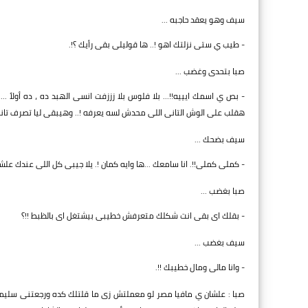
سيف وهو يعقد حاجبه ...
- طيب ي ستى نزلتك اهو !.. ها قوليلى بقى رأيك ؟!.
صبا بتحدى وغضب ...
- بص ي اسمك ايييه!!... بلا فلوس بلا زززفت انسى الهبد ده ، ده أولاً
هقلب على الوش التانى اللى محدش لسه يعرفه !.. وهيبقى ليا تصرف تانى !
سيف بضحك ...
- كملى كملى!!. انا سامعك ...ها وايه كمان !. يلا جيبى كل اللى عندك علش
صبا بغضب ...
- بقلك اى بقى انت شكلك متعرفش خطيبى بيشتغل اى بالظبط !!؟
سيف بغضب ...
- وانا مالى ومال خطيبك !!.
صبا : علشان ي مافيا مصر لو معملتش زى ما قلتلك كده ورجعتنى سليم