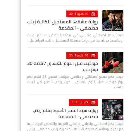
07 أكتوبر 2018
رواية عشقها المستحيل للكاتبة زينب
مصطفي - المقدمة
مرحباً بكم أصدقائي وأحبابي في موقعنا قصص 26 مع روايات
رومانسية جريئة جدا في رواية عشقها المستحيل ، هذه الرواية عل…
02 أكتوبر 2018
حواديت قبل النوم للعشاق / قصة 30
يوم حب
مرحباً بكم جميع أصدقائي ومتابعي موقعنا قصص 26 نقدم لكم
يوم حواديت قبل النوم للعشاق ، حيث يرغب الكثير من البنات
والشب…
29 يناير 2021
رواية سيد القمر الأسود بقلم زينب
مصطفي - المقدمة
مرحباً بكم أصدقائي وأحبابي عاشقي القراءة والقصص الرومانسية
مع رواية رومانسية جديدة للكاتبة المتميزة زينب مصطفى والتي