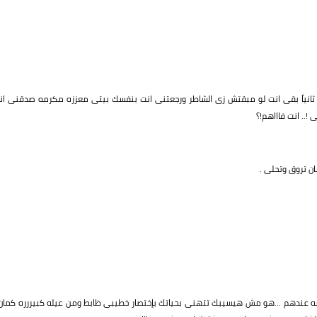
 ... ثانياً بقى انت لو مبقتش زى الشاطر ورجعتنى انت بنفسك بيتى معززه مكرمه صدقنى انا
.. انت فاااهم!؟
ان تروق وتحلى .
ه عندهم ...هو مش هيسيبك تتهنى بحياتك بإختصار خطيبى ظابط ومن عيله كبيررره كمان