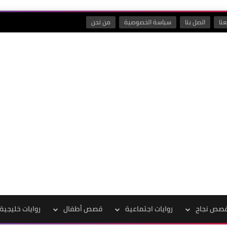
نا
اتصل بنا
سياسة الخصوصية
من نحن
صص نجاح
روايات اجتماعية
قصص أطفال
روايات خليجية