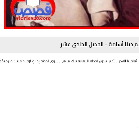
لم دينا أسامة - الفصل الحادى عشر
! يُفاجئنا القدر بالأخير تكون لحظة النهايةِ تِلك ما هي سوى لحظة بِدايةٍ لإحياء قلبك وترميمُه