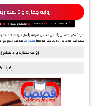
رواية جمارة ج 2 بقلم ريناد يوسف - الفصل الثانى والثلاثون
23 سبتمبر 2022
mawaheb
الصفحة الرئيسية
رو
مرحباً بكم أصدقائي وأحبابي عاشقي القراءة وأجمل الروايات الممتعة وال
قدمنا لها العديد من الروايات
علي موقعنا
قصص 26
وموعدنا اليوم مع الف
رواية جمارة ج 2 بقلم ريناد يوسف - الفصل الثانى والثلاثون
إقرأ أيض