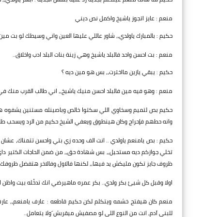
منعم : عايز اتجوز ياشيخ واكمل نص ديني
حكيم : بالمبارك ياولدي،، شاور عاللي عليها العين واني وسيطك لو بت مين ف
منعم : بت احسن واحد فالبلد ياشيخ وهي زينة بنات البلد ادب واخلاق..
حكيم : يبقي يازين مااخترت،، بس هو مين ديه ؟
منعم : وهو فيه مين فالبلد احسن منيك ياشيخ،، اني طالب القرب منك ف
حكيم بص لتميم وسخاوي اللي سكتوا خالص وباصينله مستنين يشفوه هيقو
وانه حطهم فإحراج وكان هينطوق ويعفي الشيخ حكيم من الرد ويسحب طلبه
حكيم : بص يامنعم ياولدي .. انت الف وحده زي بتي واحسن تتمناك، عشان ا
تخلي جوازكم ديه مستحيل،، بس شهادة حق،، من ضمن الحاجات الكتير داي
ظروف جايز تكون مليكش يد فيها،، لكنها فالاول وفالاخر هتفضل ظروفك.
اولا وقبل كل شيئ بكر ولدي.. بكر عمره ماهيرضي انك تدخُله بيت واظن ا
منعم كان هيفتح خشمه ويتكلم لكن حكيم قاطعه : عارف يامنعم،، عارف
للبني آدم، انت من النوع اللي لو مصفيش ميقربش َولا يتعامل..