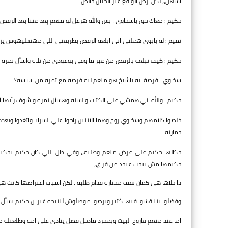
اسهل،، لكن ارض الواقع غير الخيال خالص..
حكيم : معاك حق ياسخاوي،، بس والله هزعل لو منعم بِعد عننا بعد الرفض ع
تميم : له يابوي هملني اني ابلغه الرفض بطريقتي اللي مهتخليهوش يزع
حكيم : كيف تبلغه بالرفض من غير مااوفي بوعودي من تلاه واسأل تمره واد
سخاوي : فرصة ايه ياشيخ هو منعم ليه فرصه مع تمره من اساسه؟
حكيم : والله اني همشي على الكتاب والسنه وهسأل تمره واشوف رأيها أيه
خلصوا كلامهم وسخاوي روح وهما الاتنين راحوا علي السرايا واتغدوا و
جمارته..
حكالها حكيم على عرض منعم وطلبه،، وفي ظل اللي كان حكيم يحكيهوله
حكيمها مش بيحب عيحد من فراغ،،
دا خلاها هي كمان تقف محتاره قدام طلبه،، لكن اسباب اعتراضها كانت ه
وفضلوا يتناقشوا فيها كتير وبرضوا موصلوش لنتيجه غير ان حكيم يسأل ت
اما عند منعم فاروح البيت وبمجرد مادخل فضل ينادي علي امه وطلعتله م