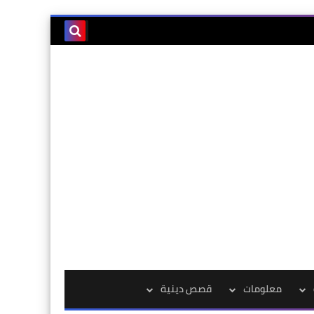
معلومات
قصص دينية