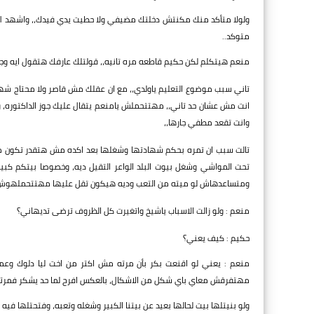
ولولا متأكد منك مكنتش دخلتك مضيفي ولا حطيت يدي فيدك،، واشهد الله
متوكد..
منعم هيتكلم لكن حكيم قاطعه مره تانيه،، قولتلك عارفك هتقول ايه وجو
تاني سبب موضوع التعليم ياولدي،، مع ان عقلك مش قاصر ولا محتاج شها
انت مش عشان حد تاني،، مهتتحملش يامنعم يتقال عليك جوز الداكتوره، 
وانت تقعد مطفي جارها،،
تالت سبب ان تمره بحكم شهادتها وشغلها بعد اكده مش هتقدر تكون مرت 
تحت المواشي وشغل بيوت البلد الواعر التقيل ديه، وخصوصا بيتكم كب
ومتساعدهاش لو ميته من التعب وديه هيكون تقل عليها مهتتحملهوش.
منعم : ولو زالت الاسباب ياشيخ واتغيرت كل الظروف ترضى تديهاني؟
حكيم : كيف يعني؟
منعم : يعني لو اقنعت بكر بأن مرته مش اكتر من اخت ليا دلوك وعمر
مهتفرقش معاي باي شكل من الاشكال، بالعكس افرح لما حد يشكر فمرتي وعل
ولو بنيتلها بيت لحالها بعيد عن بيتنا الكبير وشغله وتعبه، وفتحتلها فيه