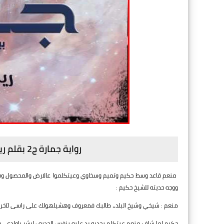
رواية جمارة ج2 بقلم ريناد يوسف - الفصل
منعم قاعد وسط حكيم وتميم وسخاوي وعيتكلموا عالارض والمحصول 
ووجه حديته للشيخ حكيم :
منعم : شيخي وشيخ البلد،، طالبك فمعروف وهشيلهولك على راسى لآخر ا
حكيم لما شاف منعم عيتكلم بجديه رد عليه بنفس الجديه : ابشر ياولدي،، خ