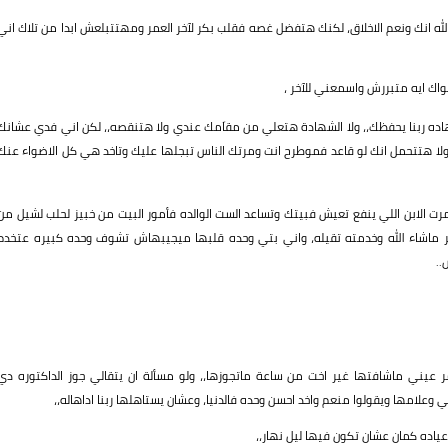
 انك ونعم الاخلاق، لكنك هتفضل غصه فقلب بكر لآخر العمر ومهتتبلعش ابدا من تلاك اني
اك ايه متبررش واسمعني للآخر ،
ده ربنا يحفظك،، ولا الشهادة هتعلي من مقاَمك عندي ولا هتنقصه،، لكن اني فدي عشانك
ولا هتتحمل انك لو قاعد فموطرح انت ومرتك الناس تبجلها عليك وتاخد هي كل الاضواء عنك
الابن اللي ينفع تعيش فبيتك وتساعد الست الوالده فأمور البيت من خبيز لحلب لشيل من
ير ماشاء الله وخدمته تقيله، واني بتي وحده قلبها ميجيبهاش تشوف وحده كبيره عتخدم
.
 عيني ماشافتها غير اخت من ساعة ماتجوزها،، ولو مسألة ان يتقالي جوز الداكتوره دي
امها ويقولوا منعم واخد احسن وحده فالدنيا، وعشان يستاهلها ربنا اداهاله،،
 عياده كمان عشان تكون فيها ليل نهار،،