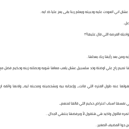
شان اني اتعودت عليه وحبيته ويعلم ربنا بقى يعز عليا كد ايه..
ل..
يله الفرصه اللي قال عليها؟!!
 ومن بعد رأيها ربك يعدلها..
بعدها تميم راح علي اوضتة وخد سلسبيل عشان يلعب معاها شويه وحصلته زينه وحكيم فضل مع
ا عنه طول الفتره اللي فاتت،، وإعجابه بيه وبشخصيته ومحبته ليه،، ولانها واثقه ان
ي نفسها اسباب اعتراض حكيم اللي قالها لمنعم،،
مره فالاول واكيد هي هتقول لأ وبرفضها ينتهي الجدال...
ن جوا المضيف الصغير..