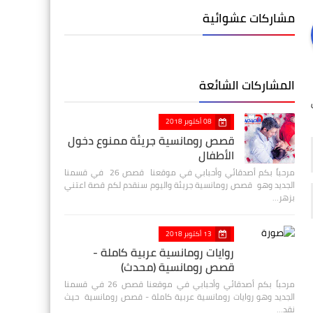
مشاركات عشوائية
المشاركات الشائعة
08 أكتوبر 2018
قصص رومانسية جريئة ممنوع دخول
الأطفال
مرحباً بكم أصدقائي وأحبابي في موقعنا قصص 26 في قسمنا
الجديد وهو قصص رومانسية جريئة واليوم سنقدم لكم قصة اعتني
بزهر…
13 أكتوبر 2018
روايات رومانسية عربية كاملة -
قصص رومانسية (محدث)
مرحباً بكم أصدقائي وأحبابي في موقعنا قصص 26 في قسمنا
الجديد وهو روايات رومانسية عربية كاملة - قصص رومانسية حيث
نقد…