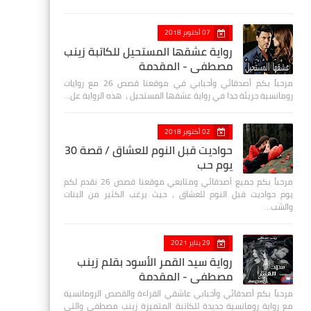
07 أكتوبر 2018
رواية عشقها المستحيل للكاتبة زينب
مصطفي - المقدمة
مرحباً بكم أصدقائي وأحبابي في موقعنا قصص 26 مع روايات
رومانسية جريئة جدا في رواية عشقها المستحيل ، هذه الرواية عل…
02 أكتوبر 2018
حواديت قبل النوم للعشاق / قصة 30
يوم حب
مرحباً بكم جميع أصدقائي ومتابعي موقعنا قصص 26 نقدم لكم
يوم حواديت قبل النوم للعشاق ، حيث يرغب الكثير من البنات
والشب…
29 يناير 2021
رواية سيد القمر الأسود بقلم زينب
مصطفي - المقدمة
مرحباً بكم أصدقائي وأحبابي عاشقي القراءة والقصص الرومانسية
مع رواية رومانسية جديدة للكاتبة المتميزة زينب مصطفى والتي