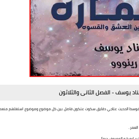
الثانى والثلاثون
وفوسط الحديت عتاجي دقايق سكوت عتكون فاصل بين كل موضوع وموضوع استغلهم منعم
لعمر..
ير ايه هو المعروف ديه؟