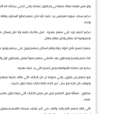
ولو مش فارقه معاك شهادتي وعتقول عشانك واني اديني بينتلك انه اللي
حكيم سكت شويه معرفش يرد عليه بأيه لكن منعم قطع السكوت وقاله : اد
وحده ..
حكيم اتنهد ورد علي منعم بهدوء : قبل مااديك كلمه ولا امل هسأل صاحب
هنشوفوا ايه يتقال ولكل مقام مقال..
منعم ابتسم بأمل اتولد جواه وقام استأذن منهم وروح على بيتهم وهو عاز
اما حكيم وتميم وسخاوي بعد مامشي منعم بصوا لبعض، وسخاوي اول وا
حكيم هز دماغه بالموافقه وبص لتميم اللي رد عليه بهدوء :
هو منعم زين يابوي،، واني متوكد ان كل الحاجات اللي قالك عليها هيقدر 
وتوقف كل حاجه هو بكر،، غير اكده كلها حاجات ليها حلول كتيره..
سخاوي : مسألة فرق التعليم مش من ضمن الحاجات اللي ليها حلول ياتميم
عليه،،
اللي قاله منعم كلام واحد واقف علي البر شايف سمكه فالميه وعيقول ا