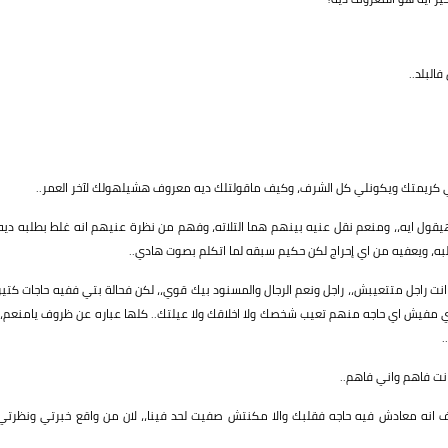
البلد..
ي كريمتك ويكونلي كل الشرف، وكيف ماقولتلك ديه معروف هشيلهولك لآخر العمر..
ل ايه،، ومنعم نقل عنيه بينهم هما التلاته، وفهم من نظرة عنيهم انه غلط بطلبه ديه
، ويعفيه من اي إحراج لكن حكيم سبقه لما اتكلم بصوت هادي..
نت راجل متتعيبش،، راجل ونعم الرجال والمسنود بيك قوي،، لكن فحالة بتي ففيه حاجات كتير
 مفيش اي حاجه منهم تعيب شخصك ولا اخلاقك ولا عيلتك.. كلها عباره عن ظروف يامنعم،،
.
نت فاهم واني فاهم..
 انه معادش فيه حاجه فقلبك والا مكنتش صفيت لحد فينا،، لان من واقع خبرتي ونظرتي