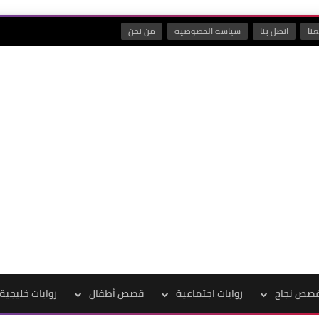
نا
اتصل بنا
سياسة الخصوصية
من نحن
صص نجاح
روايات اجتماعية
قصص أطفال
روايات خليجية