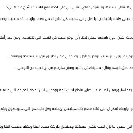
 هيتقالي بسببها ولا يفرق معاي، يبقي اني علي اكده انفع اناسبك ياشيخ وتديهاني؟
يني كلمه ياشيخ بأن ليا امل واني هحارب كل الظروف من بعدها وازيلها قدام عنيك وحده
ة الشأن الاول يامنعم يمكن ليها رأي يوفر عليك كل التعب اللي هتتعبه،، ومن بعد رأيها
م انه يزيل اكبر سبب للرفض فالأول،، وعيدعي طول الطريق من ربنا يساعده ويوفقه..
حد نطق فيهم وقال : مهينفعش ياشيخ ومش هترهم من أي ناحيه من النواحي..
يعملها، ويعمل اكتر منها كمان، مادام اداك كلمه ووعدك،، لكن الحاجه الوحيده اللي هتمنع
،، واوعك تفكر ان اللي قاله منعم بأنه هيتحمل اي حاجه وكل حاجه هو اللي هيوحصول ويقدر
ني بمجرد ماانزل الميه هقدر امسكها وعيتخيل طريقة صيده ليها وعقله عيخيله انها ولا