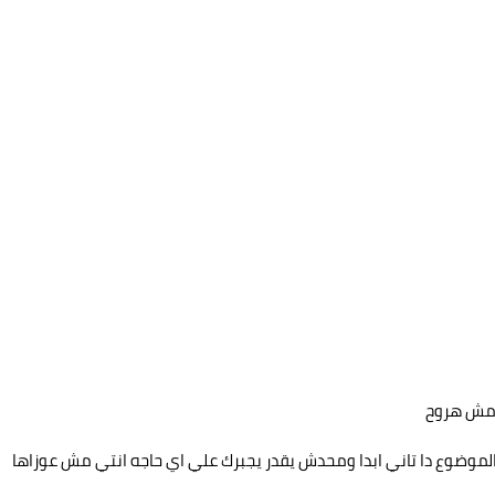
ي مش هروح
ضوع دا تاني ابدا ومحدش يقدر يجبرك علي اي حاجه انتي مش عوزاها