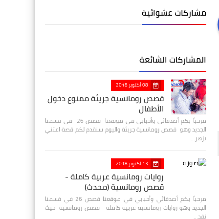
مشاركات عشوائية
المشاركات الشائعة
08 أكتوبر 2018
قصص رومانسية جريئة ممنوع دخول
الأطفال
مرحباً بكم أصدقائي وأحبابي في موقعنا قصص 26 في قسمنا
الجديد وهو قصص رومانسية جريئة واليوم سنقدم لكم قصة اعتني
بزهر…
13 أكتوبر 2018
روايات رومانسية عربية كاملة -
قصص رومانسية (محدث)
مرحباً بكم أصدقائي وأحبابي في موقعنا قصص 26 في قسمنا
الجديد وهو روايات رومانسية عربية كاملة - قصص رومانسية حيث
نقد…