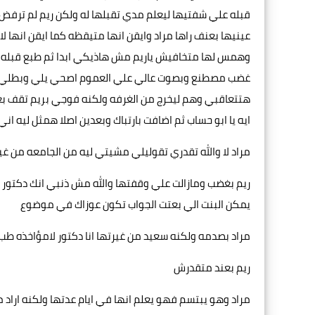
قبله علي شفتيها ليعلم مدي تقبلها له ولكن ريم لم ترفض 
عينيها بعنف راها مراد وايقن انها متيقظه كما ايقن انها ل
وهمس لها متخافيش ياريم مش هاذيكي ابدا ثم طبع قبله حا
غضب مصطنع وبصوت عالي علي العموم اصحي يلي وبطلي تمث
هتتعاقبي وهم ليخرج من الغرفه ولكنه فوجي بريم تقف ب
ايه يا ابو حساب ثم اضافت بارتباك وبعدين اصلا همثل ليه ان
مراد لا والله تقدري تقوليلي مشيتي ليه من الجامعه من 
ريم بغضب ومازالت علي وقفتها والله مش ذنبي انك دكتور
يمكن البنت الي بعتت الجواب تكون عوزاك في موضوع
مراد بصدمه ولكنه سعيد من غيرتها انا دكتور لامؤاخذه طب 
ريم بعند متقدرش
مراد وهو يبتسم فهو يعلم انها في ايام عدتها ولكنه ارا