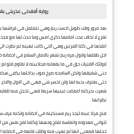
رواية أفقدنى عذريتى بقل
بعد مرور وقت طويل احست ريم وهي تتململ في فراشها بثقل 
تفزع لا تخاف عدت امامها ذكري امس وما حدث لها مع مجد
انقذها في كلتا المرتين وهي التي كانت تهينه ثم نظرت 
اجل طفلها ولاول مره ريم تشعر بالامان السلام في احضانه
لاولئك الفتيات حق في ما يفعلنه فجاذبيته لا تقاوم فلو ل
حتي شقيقها ولكن ااسامحه صرخ صوت بداخلها يكفي هكذا 
حتي يعترف بحبه لها ولن تخسر شي فهي في الاول والاخر 
شعرت بحركته اغمضت عينيها سريعا فهي تخجل منه للغايه 
نظراتها
فتح مراد عينه ليجد ريم مستكينه في احضانه ولكنه عرف س
لثواني معدوده وانفاسه تفلح وجهها وكلما لفح نفس من ا
خجلها فمعني انها لم تهرب منه وظلت قابعه في احضانه ان