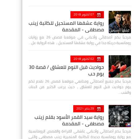
07 أكتوبر 2018
رواية عشقها المستحيل للكاتبة زينب
مصطفي - المقدمة
مرحباً بكم أصدقائي وأحبابي في موقعنا قصص 26 مع روايات
رومانسية جريئة جدا في رواية عشقها المستحيل ، هذه الرواية عل…
02 أكتوبر 2018
حواديت قبل النوم للعشاق / قصة 30
يوم حب
مرحباً بكم جميع أصدقائي ومتابعي موقعنا قصص 26 نقدم لكم
يوم حواديت قبل النوم للعشاق ، حيث يرغب الكثير من البنات
والشب…
29 يناير 2021
رواية سيد القمر الأسود بقلم زينب
مصطفي - المقدمة
مرحباً بكم أصدقائي وأحبابي عاشقي القراءة والقصص الرومانسية
مع رواية رومانسية جديدة للكاتبة المتميزة زينب مصطفى والتي