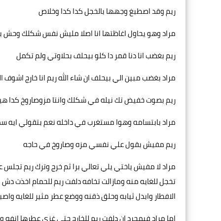
ريم وقد اصطبغ وجهها بالخجل كدا كدا وخلاص
مراد وهو يحاول اغاظتها انا اصلا مليش نفس شكلك وحش 
ريم بغضب انا دنا قمر دا كلو بيحلف بحلاوتي ولم تكمل
مراد بغضب مبين الي بيحلف ان شاء الله ريم انا خارج اشوف
ريم بصوت خفيض تك نيله في شكلك وانتا مزوصاروخ كدا هي
مراد بابتسامه وهوا مستغرب في داخله نعم بتقولي ايه س
ريم مفيش بقول علي نفسي مزه وصاروخ في حاجه
مراد لا مفيش ياختي يلي تعالي برا ثم خرج وترك ريم تجلس 
تخجل للغايه منه ومازالت تخافه دلفت ريم للحمام اخذت دش و
الافطار وابدل ثيابه وحلق ذقنه ووضع عطر مثير للغايه واص
اما مراد فبمجرد ان دلفت ريم للخارج حتي غزي عطرها انفه 