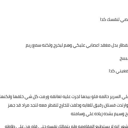
بصي لنفسك كدا
 الفطار بدل مغقد اعصابي عليكي وهم ليخرج ولكنه سمع ريم
يييح
معيني كدا
علي السرير حالمه فلو بيدها لجرت عليه تعانقه ورمت كل شي خلفها ولكنها
ارتدت فستان رقيق للغايه ودلفت للخارج لتفطر معه لتجد مراد قد جهز
بح وسيم بشده زياده علي وسامته
وشعر انه لا يستطيع المقاومه ولم يتمالك نفسه حتي قام من علي طاوله