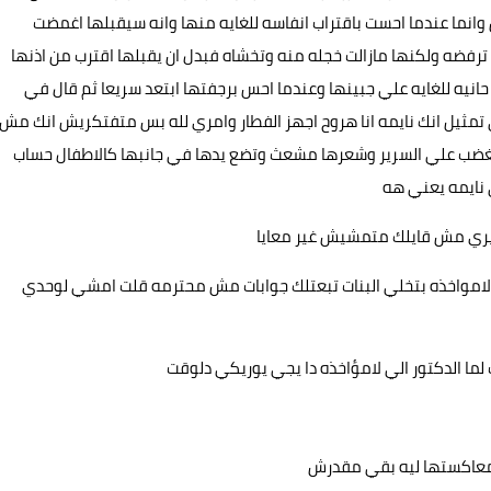
وانما عندما احست باقتراب انفاسه للغايه منها وانه سيقبلها اغمضت
ا ترفضه ولكنها مازالت خجله منه وتخشاه فبدل ان يقبلها اقترب من اذنها
نيه للغايه علي جبينها وعندما احس برجفتها ابتعد سريعا ثم قال في
يل انك نايمه انا هروح اجهز الفطار وامري لله بس متفتكريش انك مش
غضب علي السرير وشعرها مشعث وتضع يدها في جانبها كالاطفال حساب
ي نايمه يعني هه
غيري مش قايلك متمشيش غير معايا
 لامواخذه بتخلي البنات تبعتلك جوابات مش محترمه قلت امشي لوحدي
لما الدكتور الي لامؤاخذه دا يجي يوريكي دلوقت
د معاكستها ليه بقي مقدرش