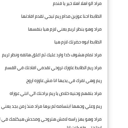
مراد الو اهلا اهلا خير يا فندم
الظابط احنا عوزين مدام ريم تيجي تقدم افادتها
مراد وهو ينظر لريم يعني لازم هيا بنفسها
الظابط ايوه حضرتك لازم هيا
مراد تمام هشوف كدا وارد عليك ثم اغلق هاتفه ونظر لريم
مراد ريم الظابط عاوزك تروحي تقدمي افادتك في القسم
ريم وهي تفرك في يديها انا مش عاوزه اروح
مراد بتفهم وحنيه خلاص يا ريم براحتك الي انتي عوزاه
ريم وعلي وجهها ابتسامه لم يرها مراد منذ زمن بجد يعن
مراد وهو يهز راسه لامش هتروحي ومحدش هيكلمك في المو
ابدا حتي ولو كنت انا