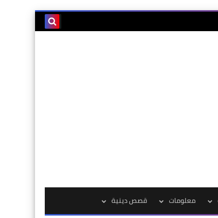
معلومات
قصص دينية