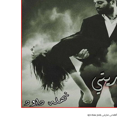
 أفقدنى عذريتى بقلم نهلة داود