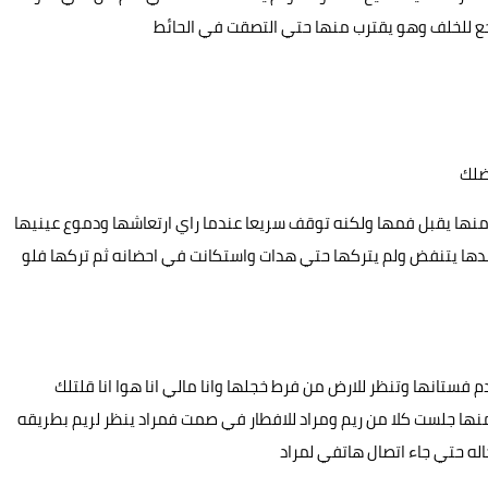
اجع للخلف وهو يقترب منها حتي التصقت في الحائط
ضلك
 منها يقبل فمها ولكنه توقف سريعا عندما راي ارتعاشها ودموع عينيها
سدها يتنفض ولم يتركها حتي هدات واستكانت في احضانه ثم تركها فلو
فستانها وتنظر للارض من فرط خجلها وانا مالي انا هوا انا قلتلك
ا جلست كلا من ريم ومراد للافطار في صمت فمراد ينظر لريم بطريقه
له حتي جاء اتصال هاتفي لمراد