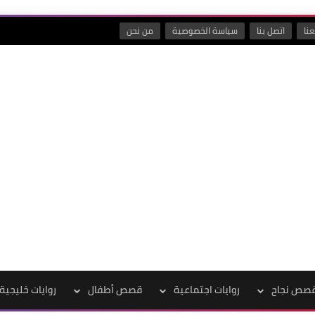
نا
اتصل بنا
سياسة الخصوصية
من نحن
صص نجاح
روايات اجتماعية
قصص أطفال
روايات خليجية