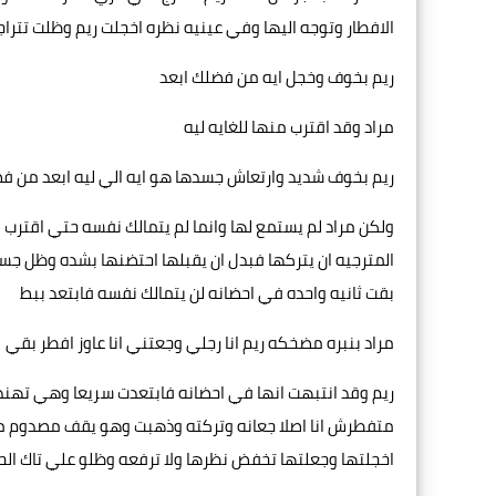
الافطار وتوجه اليها وفي عينيه نظره اخجلت ريم وظلت تتر
ريم بخوف وخجل ايه من فضلك ابعد
مراد وقد اقترب منها للغايه ليه
ريم بخوف شديد وارتعاش جسدها هو ايه الي ليه ابعد من ف
ولكن مراد لم يستمع لها وانما لم يتمالك نفسه حتي اقترب
المترجيه ان يتركها فبدل ان يقبلها احتضنها بشده وظل ج
بقت ثانيه واحده في احضانه لن يتمالك نفسه فابتعد ببط
مراد بنبره مضخكه ريم انا رجلي وجعتني انا عاوز افطر بقي
ريم وقد انتبهت انها في احضانه فابتعدت سريعا وهي تهندم 
متفطرش انا اصلا جعانه وتركته وذهبت وهو يقف مصدوم منه
اخجلتها وجعلتها تخفض نظرها ولا ترفعه وظلو علي تاك الحا