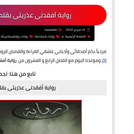
رواية أفقدنى عذريتى بقلم 
10 فبراير 2020
mawaheb
الصفحة الرئيسية
روايات إجتماعية
روايات رومانسية جريئة
مرحباً بكم أصدقائي وأحبابي عاشقي القراءة والقصص الرو
26
وموعدنا اليوم مع الفصل الرابع و العشرون من
رواية أفق
تابع من هنا: تج
رواية أفقدنى عذريتى بقلم