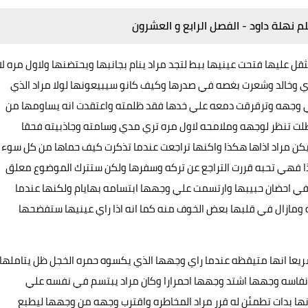
م نهلة داود - الفصل الرابع و العشرون
عليها فتحت عينيها ببط لتجد مراد ينام بجانبها ويحتضنها ولاول مره لا
ي وخالد وشعرت بغصه في صدرها وكيف كانو سيبيعونها لولا مراد الذي
الي وجهه وترقرقت دمعه علي خدها فقد ظلمته واعتقدت انه يساومها من
 ظلت تنظر لوجهه وملامحه لاول مره تري مدي وسامته وجاذبيته فحقا
م يكن مراد اذاها هكذا واكنها تراجعت عندما تذكرت كيف حماها من كل سوء
فهي تحبه قررت التراجع عن تركه وسفرها ولكن ستترك الموضوع معلق
في احضان حبيبها وارتسمت علي وجهها ابتسامه بهايام ولكنها عندما
ومازال في قلبها بعض الخوف منه كما انه اذا راي عينيها ستفضحها
ريعا انها متيقظه عندما راي وجهها الذي يكسوه حمره الخجل ظل يتاملها
نفاسه وجهها اشتد وجهها احمرارا وكان مراد يبتسم في نفسه علي
ها بدات تطمئن له قرر مراد المخاطره واقترب وجهه من وجهها ليطبع