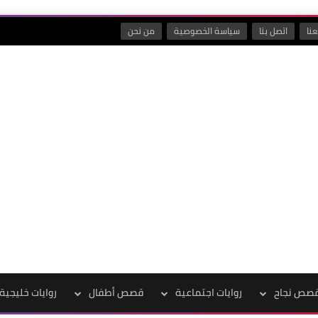
نا
اتصل بنا
سياسة الخصوصية
من نحن
صص نجاح
روايات اجتماعية
قصص أطفال
روايات خليجية