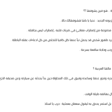
ة .. هو فين يشوفها ؟؟
نه الجديد : عنيا يا باشا هشوفهالك حالا .
 مدفوعة من إضطراب مفاجئ فى ضربات قلبه ، إضطراب ليس بجاهله .
 ظهور شخص قد يحمل نبأ عنها كان كافيا للتخلص من كل ادعاءات عقله الباطلة .
ا رجب وحاجة ساقعة بسرعة .
الها العربية ؟
دره وتدور عنها وساعده وفيق فى تلك المحاولة حين بدأ يحدثه عن سيارته وعن صديقه الذى
ل بهاتفه طيلة الوقت .
ل استمر يحدق به ليقول سعفان بعملية : جرب يا استاذ