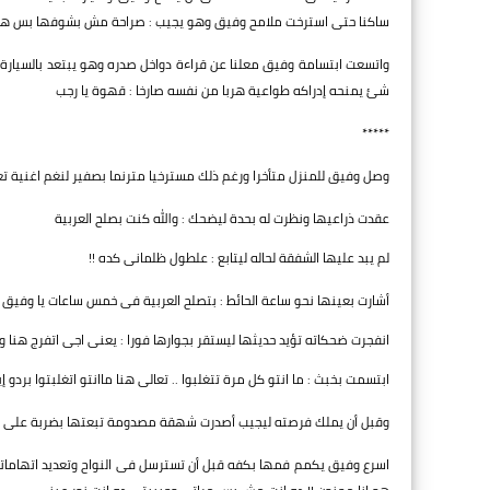
ساكنا حتى استرخت ملامح وفيق وهو يجيب : صراحة مش بشوفها بس هقو
واتسعت ابتسامة وفيق معلنا عن قراءة دواخل صدره وهو يبتعد بالسيارة لل
شئ يمنحه إدراكه طواعية هربا من نفسه صارخا : قهوة يا رجب
*****
وصل وفيق للمنزل متأخرا ورغم ذلك مسترخيا مترنما بصفير لنغم اغنية تع
عقدت ذراعيها ونظرت له بحدة ليضحك : والله كنت بصلح العربية
لم يبد عليها الشفقة لحاله ليتابع : علطول ظلمانى كده !!
أشارت بعينها نحو ساعة الحائط : بتصلح العربية فى خمس ساعات يا وفيق
انفجرت ضحكاته تؤيد حديثها ليستقر بجوارها فورا : يعنى اجى اتفرج هنا و
ابتسمت بخبث : ما انتو كل مرة تتغلبوا .. تعالى هنا ماانتو اتغلبتوا بردو إي
وقبل أن يملك فرصته ليجيب أصدرت شهقة مصدومة تبعتها بضربة على صدر
اسرع وفيق يكمم فمها بكفه قبل أن تسترسل فى النواح وتعديد اتهاماتها 