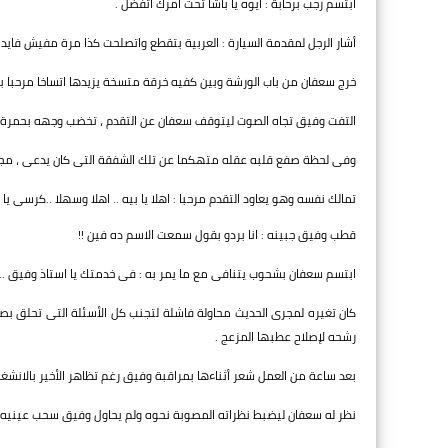
ابتسم رجب برحابة : ايوه يا باشا تحت امرك اتفضل .
أشار الرجل لمقدمة السيارة : العربية بتقطع واتصلحت كذا مرة مفيش فايد
خرج سعفان من باب الورشة وبين كفيه خرقة متسخة يزيدها اتساخا مرحبا بزبو
التفت وفيق تجاه الصوت ليتوقف سعفان عن التقدم ، تخضب وجهه بحمرة
وفى لحظة صفع قلبه عقله متهكما عن تلك الشفقة التى كان يدعى ، مجرد
تمالك نفسه وهو يعاود التقدم مرحبا : اهلا يا بيه .. اهلا وسهلا ..كرسى ي
قطب وفيق جبينه : انا بردو بقول سمعت الاسم ده فين !!
ابتسم سعفان بشحوب يتنافى مع ما يمر به : فى خدمتك يا استاذ وفيق .. م
كان تغيره لمجرى الحديث محاولة فاشلة لتجنب كل الأسئلة التى تحلق بص
رشحه لإصلاح عطبها المزعج .
بعد ساعة من العمل شعر أثناءها بمراقبة وفيق رغم تظاهر الأخير بالانشغا
نظر له سعفان ليضبط نظراته المصوبة نحوه ولم يحاول وفيق سحب عينيه ب