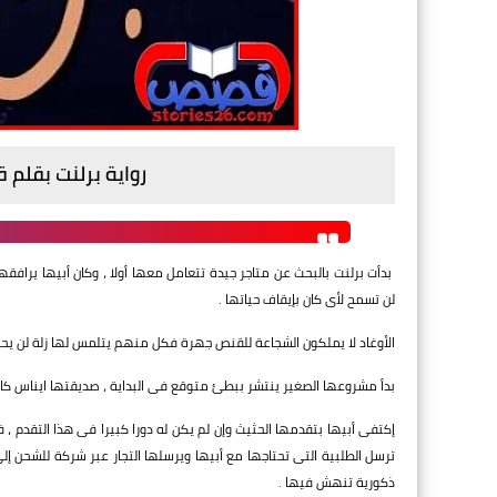
رواية برلنت بقلم 
بدأت برلنت بالبحث عن متاجر جيدة تتعامل معها أولا ، وكان أبيها يرافقه
لن تسمح لأى كان بإيقاف حياتها .
الأوغاد لا يملكون الشجاعة للقنص جهرة فكل منهم يتلمس لها زلة لن يح
بدأ مشروعها الصغير ينتشر ببطئ متوقع فى البداية ، صديقتها ايناس كا
إكتفى أبيها بتقدمها الحثيث وإن لم يكن له دورا كبيرا فى هذا التقدم ،
ترسل الطلبية التى تحتاجها مع أبيها ويرسلها التجار عبر شركة للشحن إ
ذكورية تنهش فيها .