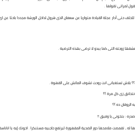
ل لمراتى تقولها .
خلف حتى أدار عجلة القيادة متواريا عن سعفان الذى هرول لداخل الورشة مجددا باحثا عن اى
شقها زوجته التى كما يبدو لا ترضى بهذه الترضية .
 ؟؟ بلاش تستغبانى انت روحت تشوف الماتش على القهوة .
نتخانق زى كل مرة ؟؟
ه الروقان ده ؟؟
ه : بتخونى يا وفيق !!
له ، تقمصت ملامحها دور الضحية المقهورة ليرتفع حاجبيه مستنكرا : اخونك إيه يا اناناسة