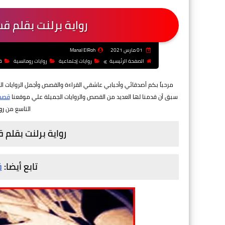
رواية برلنت بقلم ق
01 مارس 2021
Manal ElRoh
الصفحة الرئيسية
روايات إجتماعية
روايات رومانسية
ق
مرحباً بكم أصدقائي وأحبابي عاشقي القراءة والقصص
وأجمل الروايات ا
سبق أن قدمنا لها العديد من القصص والروايات الجميلة علي موقعنا
قصص 
التاسع من
رو
رواية برلنت بقلم
تابع أيضا:
ق