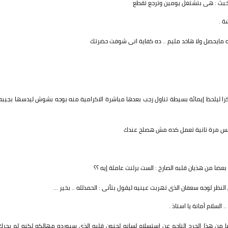
بخبث : هى بتشتغل يومين وترجع تقطع
ة .
لله مايحصل ولا هاخد مليم .. ده كفاية انى شوفت حضرتك
ا ليلحظ إيمائة بسيطة تناول رجب بعدها مباشرة الاكرامية منه بوجه بشوش ليدسها بجيبه
ه بس مرة تانية تعمل كده مش هصلح عندك
ا من هذيان قلبه الصارخ : الست برلنت عاملة إيه ؟؟
ظر لوجه سعفان الذى تهربت عينيه ليقول بتأنى : الحمدلله .. بخير ...
السلام أمانة يا استاذ .
من هذا الحرج الناجم عن استسلام لسانه لجنون قلبه الذى سيورده مهالكه لكنه لم يحرك