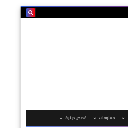
معلومات
قصص دينية