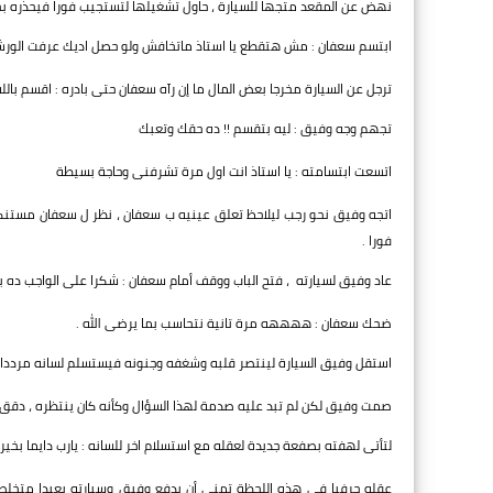
نهض عن المقعد متجها للسيارة ، حاول تشغيلها لتستجيب فورا فيحذره 
ابتسم سعفان : مش هتقطع يا استاذ ماتخافش ولو حصل اديك عرفت الورش
ترجل عن السيارة مخرجا بعض المال ما إن رآه سعفان حتى بادره : اقسم با
تجهم وجه وفيق : ليه بتقسم !! ده حقك وتعبك
اتسعت ابتسامته : يا استاذ انت اول مرة تشرفنى وحاجة بسيطة
اتجه وفيق نحو رجب ليلاحظ تعلق عينيه ب سعفان ، نظر ل سعفان مستنكر
فورا .
عاد وفيق لسيارته ، فتح الباب ووقف أمام سعفان : شكرا على الواجب د
ضحك سعفان : ههههه مرة تانية نتحاسب بما يرضى الله .
استقل وفيق السيارة لينتصر قلبه وشغفه وجنونه فيستسلم لسانه مرددا بعض
صمت وفيق لكن لم تبد عليه صدمة لهذا السؤال وكأنه كان ينتظره ، دقق الن
لتأتى لهفته بصفعة جديدة لعقله مع استسلام اخر للسانه : يارب دايما بخير .. 
عقله حرفيا فى هذه اللحظة تمنى أن يدفع وفيق وسيارته بعيدا متخلصا 