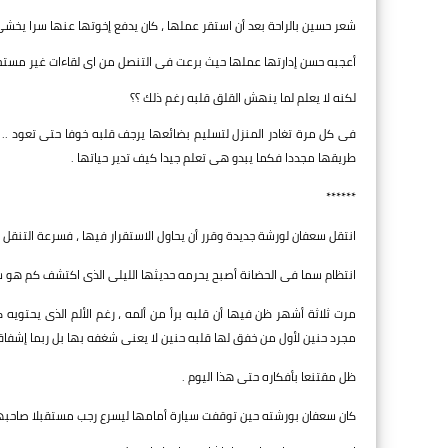
شعر حسين بالراحة بعد أن استقر عملها ، كان يدفع إخوتها عنها سرا يخشى أ
أعجبه حسن إدارتها عملها حيث برعت فى التنصل من اى لقاءات غير مستحب
لكنه لا يعلم لما ينهش القلق قلبه رغم ذلك ؟؟
فى كل مرة تغادر المنزل لتسليم بضائعها يرجف قلبه خوفا حتى تعود .. 
طريقها مجددا فكما يبدو هى تعلم جيدا كيف تدير حياتها .
******
انتقل سعفان لورشة جديدة وقرر أن يحاول الاستقرار فيها ، فسرعة التنقل 
انتظام سما فى الحضانة أصبح يحرمه حديثها الليلى الذى اكتشف كم هو شغ
مرت ثلاثة أشهر ظن فيها أن قلبه برأ من ألمه ، رغم الألم الذى يحتويه
مجرد حنين لأول من خفق لها قلبه حنين لا يعنى شغفه بها بل ربما إشفاقه
ظل مقتنعا بأفكاره حتى هذا اليوم .
كان سعفان بورشته حين توقفت سيارة أمامها ليسرع رجب مستقبلا صاحبها