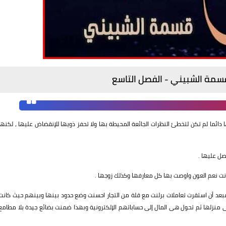
قسمة الشبيني - الفصل التاسع
ا دائما لم تكن لتخطئ النظرات الجائعة المحيطة بها ولا تحفز ذويها للإنقضاض عليها ، لكنها
صل عليها .
نت نعم العون واوصت بها كل معارفها وكذلك زوجها .
 فبعد أن استقرت تعاملات برلنت مع قلة من التجار احسنت وضع حدود بينها وبينهم حيث كانت
لى منزلها ثم تحول هى المال إلى حساباتهم الإلكترونية وبهذا ضمنت بضائع جيدة بلا مطامع