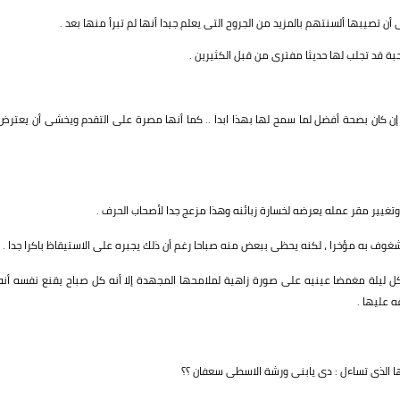
ن تصيبها ألسنتهم بالمزيد من الجروح التى يعلم جيدا أنها لم تبرأ منها بعد .
ة قد تجلب لها حديثا مفترى من قبل الكثيرين .
إن كان بصحة أفضل لما سمح لها بهذا ابدا .. كما أنها مصرة على التقدم ويخشى أن يعترض
وتغيير مقر عمله يعرضه لخسارة زبائنه وهذا مزعج جدا لأصحاب الحرف .
وف به مؤخرا ، لكنه يحظى ببعض منه صباحا رغم أن ذلك يجبره على الاستيقاظ باكرا جدا .
 كل ليلة مغمضا عينيه على صورة زاهية لملامحها المجهدة إلا أنه كل صباح يقنع نفسه أنه
 عليها .
 الذى تساءل : دى يابنى ورشة الاسطى سعفان ؟؟