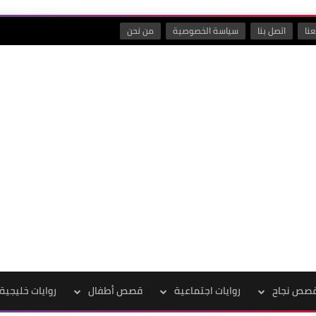
نا
اتصل بنا
سياسة الخصوصية
من نحن
صص نجاح
روايات اجتماعية
قصص أطفال
روايات خليجية