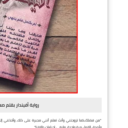
رواية أفيندار بقلم صف
"من فضلكَ،كما تزوجتني وأنتَ تعلم أنني مجبرة على ذلك، وأخذتني إلى
وأصدق القول مرة واحدة، وانهي إجراءات طلاقنا"