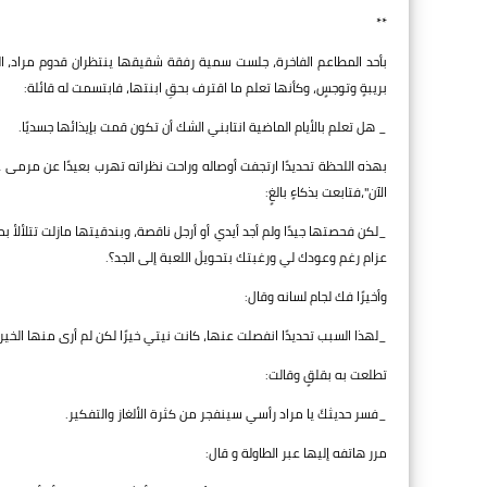
**
بأحد المطاعم الفاخرة، جلست سمية رفقة شقيقها ينتظران قدوم مراد، ال
بريبةٍ وتوجسٍ، وكأنها تعلم ما اقترف بحقِ ابنتها، فابتسمت له قائلة:
_ هل تعلم بالأيام الماضية انتابني الشك أن تكون قمت بإيذائها جسديًا.
بهذه اللحظة تحديدًا ارتجفت أوصاله وراحت نظراته تهرب بعيدًا عن مرمى 
الآن"،فتابعت بذكاءٍ بالغٍ:
_لكن فحصتها جيدًا ولم أجد أيدي أو أرجل ناقصة، وبندقيتها مازلت تتلألأ ب
عزام رغم وعودك لي ورغبتك بتحويلَ اللعبة إلى الجد؟.
وأخيرًا فك لجام لسانه وقال:
_لهذا السبب تحديدًا انفصلت عنها، كانت نيتي خيرًا لكن لم أرى منها الخير 
تطلعت به بقلقٍ وقالت:
_فسر حديثكَ يا مراد رأسي سينفجر من كثرة الألغاز والتفكير.
مرر هاتفه إليها عبر الطاولة و قال: