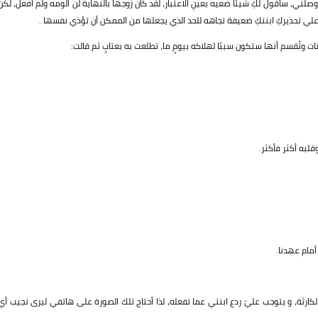
وصلني، سأقول لكِ شيئًا ضعيه بعينِ الاعتبار، لقد كان زوجها بالنهاية لن ألومه ولم أفعل، لكن
لي تحذيركِ ابنتكِ ضعيفة تجاهه للحد الذي يجعلها من الممكن أن تؤذي نفسها .
ت وتُقسم أنها ستكون سببًا لهلاكه بيومٍ ما، تطلعت به بعتابٍ ثم قالت:
قلبه أكثر فأكثر.
أمام عهدنا.
كارثة، و يتوجب عليّ ردع ابنتي عما تفعله، لذا أحتاج تلك الصورة على هاتفي ليرى نجيب أي