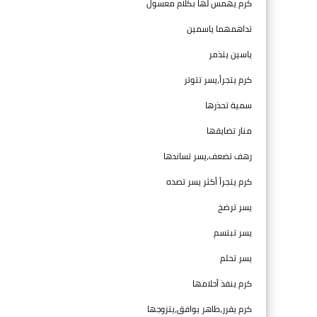
كرم يهمس لها بكلام معسول
تداهمهما ياسمين
ياسين يتذمر
كرم يتجرأ،يسر تتوتر
سمية تحذرها
منار تضايقها
رهف تضعف،يسر تساندها
كرم يتجرأ أكثر يسر تصده
يسر ترضخ
يسر تبتسم
يسر تحلم
كرم ينفذ أحلامها
كرم يقرر،طاهر يوافق،يتزوجها