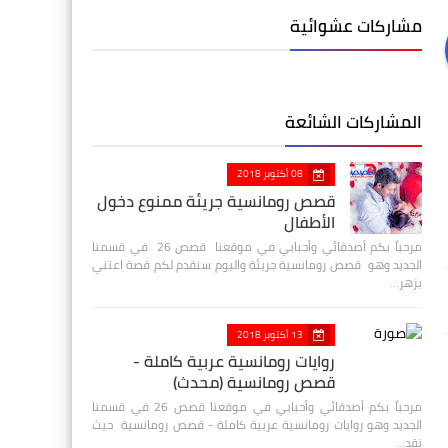
مشاركات عشوائية
المشاركات الشائعة
08 أكتوبر 2018
قصص رومانسية جريئة ممنوع دخول
الأطفال
مرحباً بكم أصدقائي وأحبابي في موقعنا قصص 26 في قسمنا
الجديد وهو قصص رومانسية جريئة واليوم سنقدم لكم قصة اعتني
بزهر…
13 أكتوبر 2018
روايات رومانسية عربية كاملة -
قصص رومانسية (محدث)
مرحباً بكم أصدقائي وأحبابي في موقعنا قصص 26 في قسمنا
الجديد وهو روايات رومانسية عربية كاملة - قصص رومانسية حيث
نقد…