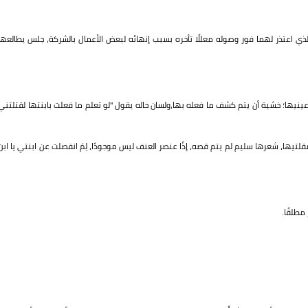
ذي اعتذر لهما فور وصوله معللًا تأخره بسبب إنهائه لبعض الأعمال بالشركة، جلس يطالعها
عينيها؛ خشية أن يتم كشف ما فعله بها،ولسان حاله يقول "لو تعلم ما فعلت بابنتها لقتلتني
مقلتيها، شعرها سليم لم يتم قصه، إذًا عنصر العنف ليس موجودًا، لِمَ انفصلت عن ابنتي يا ابن
مطلقًا.