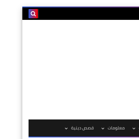
معلومات
قصص دينية