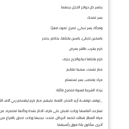
يكسر كل حواجز الخجل بينهما
يسر تضحك
وفجأة، يسر تبكي، تصرخ، تموت قهرًا
ياسمين تخطئ، ياسين يقتلها، يحاكم، ينتحر
كرم يهرب، طاهر يمرض
كرم يقتلها حية،والجرح ينزف
منار تشمت، سمية تهاجم
مراد يغتصب، يسر تستسلم.
يزداد الشريط قسوة فتصرخ قائلة:
_توقف توقف،لا أريد التذكر، اللعنة عليهم، منار كرم ليلعنكم ربي آلاف الل
تسارعت أنفاسها وراحت تقبض على طرف الدثار بشدة وكأنها تعتصره، من ف
مياه المطار هطلت لتخمد البركان، فتحت عينيها وراحت تحدق بالفراغ من
أخرى، سأكون بلاءً فوق رأسيهما.