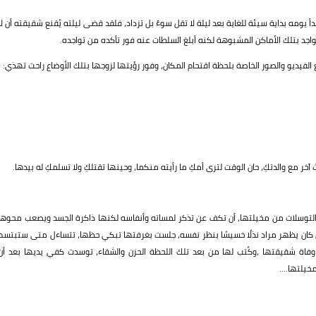
ومه بداية سيئة للغاية بعد ليلة لا تقل سوءً بل تزداد، فلقد قضى ليلته يُقنع شقيقته أن لا
لتواجد بتلك الأماكن المشبوهة لكنه أبلغ السلطات عنه فور تأكده من تواجده.
فيديو والصور الخاصة بلحظة اقتحام المكان، وفور رؤيتها لزوجها بتلك الأوضاع راحت تهذي:
 مع والدتكِ، حان الوقت لترى أمكِ ما رأيته منكما، وحينها تقتلكِ ولا تسلمكِ له بيدها.
 والتوسلات من مخيلتها، أن تكف عن تذكر لمساته وأنفاسه لكنها ذاكرة الجسد ويصعب محوها
 وأن كان يظهر مراد نذلًا خسيسًا بنظر نفسه، جلست بغرفتها تبكي حظها، تتساءل متى ستبتسم
 وفاة شقيقتها ،وكُتب لها من بعد تلك اللحظة الحزن والشقاء، توسدت كفي يديها بعد أن
يلتها....