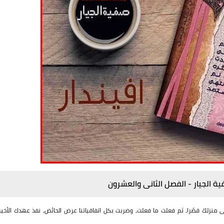
ية الجيار - الفصل الثانى والعشرون
 منزلكَ قصًرا، ثم فعلت ما فعلت، وضربت بكل اتفاقياتنا عرض الحائض، نفذ عهدك الأخير