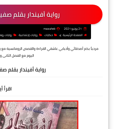
رواية أفيندار بقلم صفي
21 يونيو 2021
mawaheb
الصفحة الرئيسية
حكايات
روايات إجتماعية
روايات روم
مرحباً بكم أصدقائي وأحبابي عاشقي القراءة والقصص الرومانسية مع رو
اليوم مع الفصل الثانى 
رواية أفيندار بقلم صفي
اقرأ أ