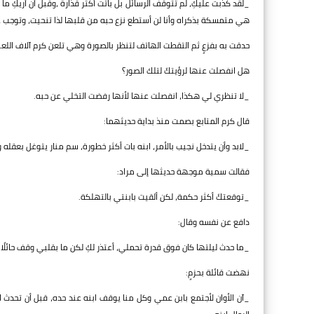
_لقد كذبت عليكِ، لم تتوقف الرسائل بل باتت أكثر قذارة ،وقبل أن أريكِ ما 
هي متمسكة بذكراه وأنا لن أستطع نزع حبه من قلبها لذا تنحيت، وتوجب ع
حدقت به بفزعٍ ثم التقطت الهاتف لتنظر بالصورة وهي تلعن كرم آلاف اللعنا
هل انفصلت عنها لرؤيتكَ لتلك الصور؟
_لا تنظري لي هكذا، انفصلت عنها لأنها رفضت التخلي عن حبه.
قال كرم المتابع بصمت منذ بداية حديثهما:
_لابد وأن يتدخل نجيب بالأمر، ابنه بات أكثر خطورة، سم منار يتوغل بعقله و
فقالت سمية موجهة حديثها إلى مراد:
_توقعتكَ أكثر حكمة، لكن ألقيت بابنتي بالتهلكة.
دافع عن نفسه وقال:
_ما حدث ليلتها كان فوق قدرة تحملي، أعتذر لكِ لكن ما بقلبي وقف حائلًا 
نهضت قائلة بحزمٍ:
_آن الأوان لأجتمع بابن عمي وكل منا يوقف ابنه عند حده، قبل أن تحدث ال