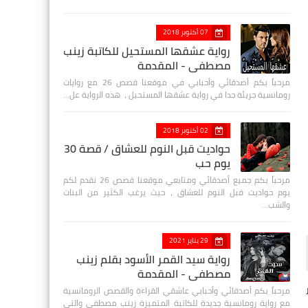
07 أكتوبر 2018
رواية عشقها المستحيل للكاتبة زينب
مصطفي - المقدمة
مرحباً بكم أصدقائي وأحبابي في موقعنا قصص 26 مع روايات
رومانسية جريئة جدا في رواية عشقها المستحيل ، هذه الرواية عل…
02 أكتوبر 2018
حواديت قبل النوم للعشاق / قصة 30
يوم حب
مرحباً بكم جميع أصدقائي ومتابعي موقعنا قصص 26 نقدم لكم
يوم حواديت قبل النوم للعشاق ، حيث يرغب الكثير من البنات
والشب…
29 يناير 2021
رواية سيد القمر الأسود بقلم زينب
مصطفي - المقدمة
مرحباً بكم أصدقائي وأحبابي عاشقي القراءة والقصص الرومانسية
مع رواية رومانسية جديدة للكاتبة المتميزة زينب مصطفى والتي