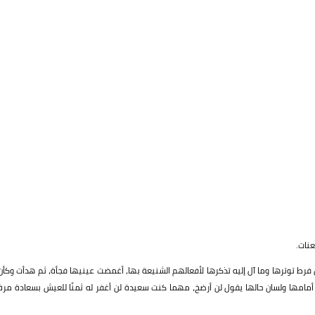
عنات.
رط توترها وما آل إليه تذكرها لأفعالهم الشنيعة بها، أغمضت عينيها فجأة، ثم هدأت وكأن
 أمامها ولسان حالها يقول لن أرضخ، مهما كنت سعيدة لن أغفر له ثمنًا للعيش بسعادة مرة