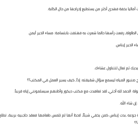
أماليا بخفة فهدى أكثر من يستطيع إخراجها من حال الكآبة.
 الطاولة، رفعت رأسها حالما شعرت به فهتفت بابتسامة: مساء الخير أيمن.
 الخير إيناس.
ديك ثم تعال لتتناول عشاءك.
ح صنبور المياه ليسمع سؤال شقيقته: إذاً، كيف يسير العمل في المكتب؟؟
: الحمد لله أختي، لقد تعاهدت مع مكتب ديكور وأظنهم سيسلمونني إياه قريباً.
 شاء الله.
 جوعه ،بدت إيناس كمن يخفي شيئاً، لاحظ أنها لم تلمس طعامها فعقد حاجبيه بريبة، تطلع
؟؟