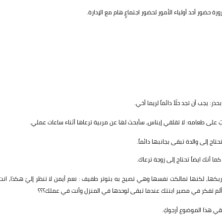
ة حضور أحد أولياء الأمور لحضور اجتماعٍ هام مع الإدارة.
يجب أن تجد حلّاً دائماً لريما أخي.
على طعامه: لا تقلقي إيناس، سأبحث لها عن مربية ترعاها أثناء ساعات عملي.
ج إلى والدة تبقى بجانبها دائماً.
ا أنك ايضاً تحتاج إلى زوجة ترعاك.
بكها، لكنها تمالكت نفسها وهي تصيح به بتوتر طفيف : نعم أيمن لا تنظر إليّ هكذا، انت
اً ،ألم تفكر في مصير ابنتك عندما تبقى لوحدها في المنزل وأنت في عملك؟؟؟
قي هذا الموضوع أرجوكِ.