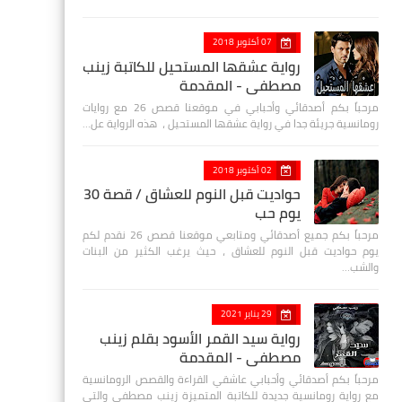
07 أكتوبر 2018
رواية عشقها المستحيل للكاتبة زينب
مصطفي - المقدمة
مرحباً بكم أصدقائي وأحبابي في موقعنا قصص 26 مع روايات
رومانسية جريئة جدا في رواية عشقها المستحيل ، هذه الرواية عل…
02 أكتوبر 2018
حواديت قبل النوم للعشاق / قصة 30
يوم حب
مرحباً بكم جميع أصدقائي ومتابعي موقعنا قصص 26 نقدم لكم
يوم حواديت قبل النوم للعشاق ، حيث يرغب الكثير من البنات
والشب…
29 يناير 2021
رواية سيد القمر الأسود بقلم زينب
مصطفي - المقدمة
مرحباً بكم أصدقائي وأحبابي عاشقي القراءة والقصص الرومانسية
مع رواية رومانسية جديدة للكاتبة المتميزة زينب مصطفى والتي