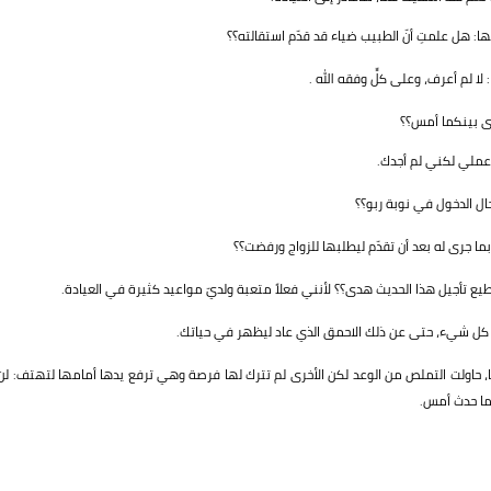
 هل علمتِ أنّ الطبيب ضياء قد قدّم استقالته؟؟
ا لم أعرف، وعلى كلٍّ وفقه الله .
رى بينكما أمس؟؟
 عملي لكني لم أجدك.
ل الدخول في نوبة ربو؟؟
ا جرى له بعد أن تقدّم ليطلبها للزواج ورفضت؟؟
 تأجيل هذا الحديث هدى؟؟ لأنني فعلاً متعبة ولديّ مواعيد كثيرة في العيادة.
 كل شيء، حتى عن ذلك الاحمق الذي عاد ليظهر في حياتك.
، حاولت التملص من الوعد لكن الأخرى لم تترك لها فرصة وهي ترفع يدها أمامها لتهتف: لن
مما حدث أمس.