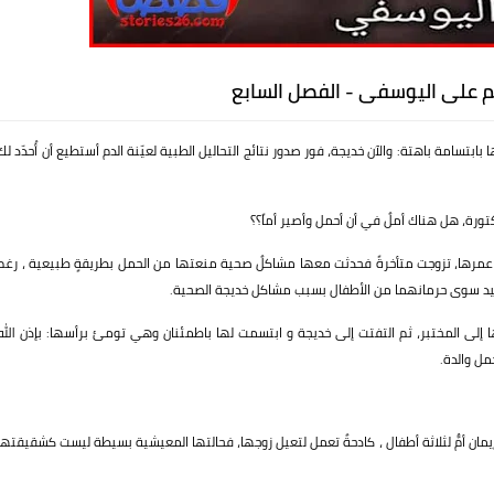
لم على اليوسفى - الفصل السابع
تسامة باهتة: والآن خديجة، فور صدور نتائج التحاليل الطبية لعيّنة الدم أستطيع أن أُحدّد لك
تورة، هل هناك أملٌ في أن أحمل وأصير أماً؟؟
ن عمرها، تزوجت متأخرةً فحدثت معها مشاكلٌ صحية منعتها من الحمل بطريقةٍ طبيعية ، رغم
لرغيد سوى حرمانهما من الأطفال بسبب مشاكل خديجة الصحية.
ها إلى المختبر، ثم التفتت إلى خديجة و ابتسمت لها باطمئنان وهي تومئ برأسها: بإذن الله
مل والدة.
ان أمٌّ لثلاثة أطفال ، كادحةٌ تعمل لتعيل زوجها، فحالتها المعيشية بسيطة ليست كشقيقتها