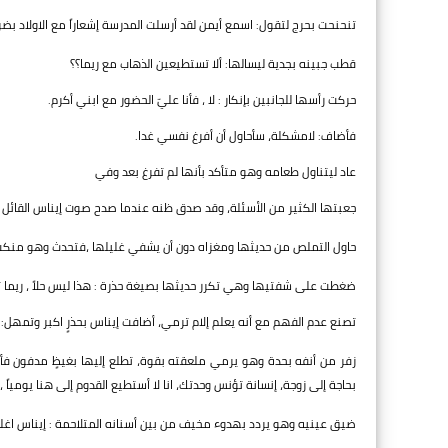
تنحنحت بحرج لتقول: اسمع أيمن لقد أرسلت المدرسة إشعاراً مع الاولاد بضرور
قطب جبينه بجدية ليسالها: ألا تستطيعين الذهاب مع ريما؟؟
حركت رأسها للجانبين بإنكار : لا ، فأنا عليّ الحضور مع ابني أكرم.
فأضاف: لامشكلة، سأحاول أن أفرغ نفسي غدا.
عاد ليتناول طعامه وهو متأكد بأنها لم تفرغ بعد وفي
جعبتها الكثير من الأسئلة، وقد صدق ظنه عندما صدح صوت إيناس القائل بحذر: 
حاول التملص من حديثها ومغزاه دون أن يشفي غليلها ،فتحدث وهو منكبّ 
ضغطت على شفتيها وهي تكرر حديثها بصيغة حذرة : هذا ليس حلاً ، ريما تحتا
تصنع عدم الفهم مع أنه يعلم إلام ترمي، أضافت إيناس بحذرٍ اكبر وتمهل: كم
زفر من أنفه بحدة وهو يرمي ملعقته بقوة، تطلع إليها بغيظٍ مدفون فأر
بحاجة إلى زوجة، إنسانة تؤنس وحدتك، انا لا أستطيع القدوم إلى هنا يومي
ضيق عينيه وهو يردد بهدوء مخيف من بين أسنانه المتلاحمة : إيناس اغل