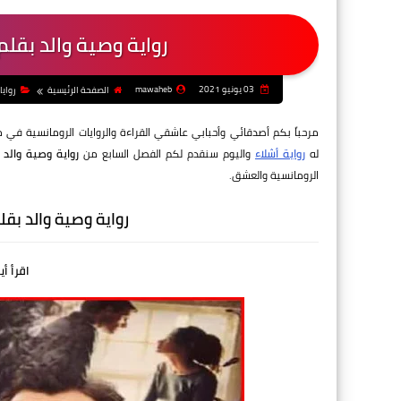
رواية وصية والد بقل
03 يونيو 2021
mawaheb
الصفحة الرئيسية
روايا
مرحباً بكم أصدقائي وأحبابي عاشقي القراءة والروايات الرومانسية في 
له
رواية أشلاء
واليوم سنقدم لكم الفصل السابع من
رواية وصية والد
الرومانسية والعشق.
رواية وصية والد بق
اقرأ أي