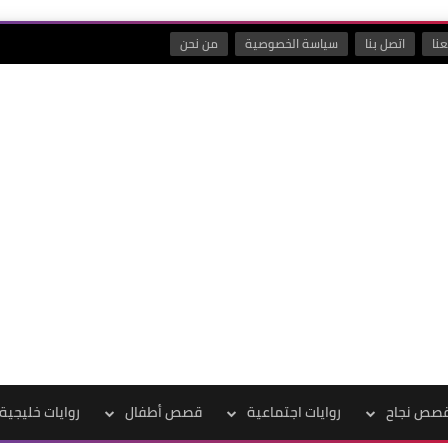
نا
اتصل بنا
سياسة الخصوصية
من نحن
صص نجاح
روايات اجتماعية
قصص أطفال
روايات خليجية