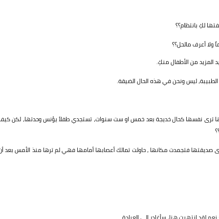
فتها لكِ بانتظام؟؟
ً ولا أعرف مالحل؟؟
 المزيد من الأطفال منكِ.
طبيبة، ليس ونحن في هذه الحال الضيقة.
نها ترى نفسها كحال خديجة بعد خمس او ست سنوات، تستجدي طفلاً يؤنس وحدتها، لكن كيف
؟
 صديقتها فتجمدت مكانها ، حاولت تمالك أعصابها أمامها فهي لم ترها منذ الأمس بعد أن
م لقد انتهيت هنا، سأغادر إلى العيادة.