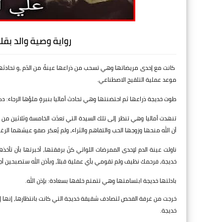
رواية وصية والد بق
كانت مع إحدى مريضاتها وهي تسحب من ذراعها عينةً من الدّم ،و تحادثها باب
موعد عملية التلقيح الاصطناعي.
طوت خديجة ذراعها ثم احتضنتها وهي تحادث أماليا بنبرةٍ ملؤها الرجاء: دك
تنهدت أماليا وهي تنظر إلى تلك السيدة التي تعدّت الخامسة وثلاثين م
أن الله منحها وزوجها الحب والتفاهم والثراء، ولم يُعكر صفو عيشهما ا
ناولت عينة الدم لإحدى الممرضات اللواتي كنّ برفقتها، أخبرتها بأن تأخذ
خديجة، فرحمك نظيف ولم تقومي بأي عملية قبلاً، وبأذن الله ستصبحين أج
بادلتها خديجة ابتسامتها وهي تتمتم خلفها بسعادة: بإذن الله.
خرجت من غرفة الفحص لتصادف شقيقة خديجة التي كانت بانتظارها، إنها إيم
خديجة.