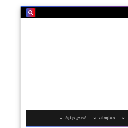
معلومات
قصص دينية