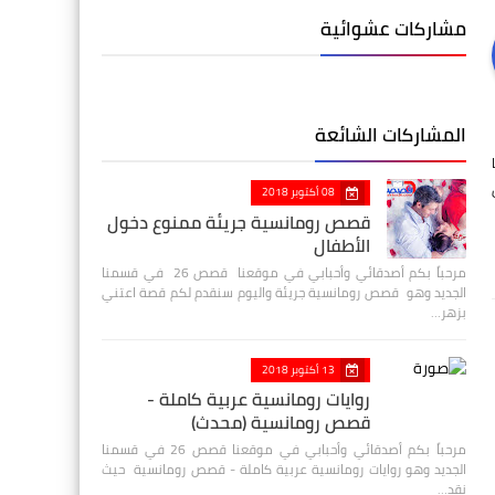
مشاركات عشوائية
المشاركات الشائعة
08 أكتوبر 2018
قصص رومانسية جريئة ممنوع دخول
الأطفال
مرحباً بكم أصدقائي وأحبابي في موقعنا قصص 26 في قسمنا
الجديد وهو قصص رومانسية جريئة واليوم سنقدم لكم قصة اعتني
بزهر…
13 أكتوبر 2018
روايات رومانسية عربية كاملة -
قصص رومانسية (محدث)
مرحباً بكم أصدقائي وأحبابي في موقعنا قصص 26 في قسمنا
الجديد وهو روايات رومانسية عربية كاملة - قصص رومانسية حيث
نقد…