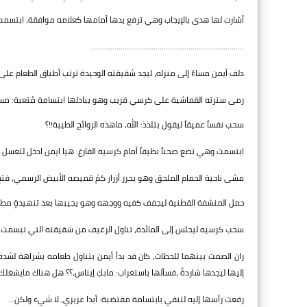
أشارت لها هدى بالإيجاب وهي ترفع يدها أمامها كعلامه موافقة، ابتسمت 
..........................................................................
دلف أيمن مساءً إلى منزله، ليجد شقيقته الوحيدة ترتب أطباق الطعام على
رمى سترته القماشية على كرسي قريب وهو يبادلها ابتسامة مُتعبة: مساء
سحب نفساً عميقاً ليقول بتلذذ: الله، ماهذه الروائح الطيبة!!؟
ابتسمت وهي تضع صحناً نظيفاً أمام كرسيه الفارغ: هيا ايمن ادخل لتغسل ي
مشى ناحية الحمام الملحق وهو يحرر أزرار كمّ قميصه الأبيض الرسمي، فت
حمل المنشفة القطنية ليجفف كفيه ووجهه وهو يجيبها بعد تنهيدةٍ مطولة
سحب كرسيه ليجلس إلى المائدة، تناول الرغيف من شقيقته التي تبسمت: إن
ران الصمت بينهما للحظات، كان قد بدأ أيمن بتناول طعامه بشراهة لشدة
إليها ليجدها شاردةً ،فسألها باستغراب: مابكِ إيناس،؟؟ هل هناك مايشغلك
رفعت رأسها إليه لتنفي بابتسامة مقتضبة: أبدا عزيزي، لا شيء ولكن...