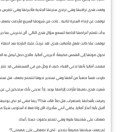
وقفت هدى تراقبها وهي ترتدي سترتها الجلدية فأخبرتها وهي تتفرس بها:
توقفت عن ارتداء السترة لثانية ، عادت من شرودها السريع فأردفت بضعف : ل
بدأت تلملم أغراضها الخاصة لتسمع سؤال هدى التالي: ألن تخبريني بما ج
توقفت عمّا كانت تفعل فأضافت هدى: لقد عرجتُ عليك البارحة بعد انتهاء
تحول صوتها إلى الهمس مضيفةً: أخبريني أماليا، مالذي حصل ليصل به الحا
فهمت أماليا بأنها تدعي الغباء، كيف لا وكلّ من في المستشفى قد علم بم
طرحت نفساً متعباً من أنفها وهي تستدير نحوها لتتمتم بضعف: هل نستطيع
شعرت هدى بتعبها فأرادت إلزامها بوعد: إذاً عديني بأنك ستحكين لي عن
رفرفت بأهدابها باستغراب، هل حقاً قالت هذا؟؟ ربما فهي لم تكن بوعيها
أقبل بأية أعذار أماليا، يكفي أنني سأحررك الآن وانا فعلا لا أستوعب شيئا 
ضغطت على شفتيها بقوة وهي تتمتم بخفوت: حسنا ،أعدك.
ثم رفعت سبابتها مضيفةً بتحذير : لكن لا تضغطي عليّ ،فهمتي؟؟