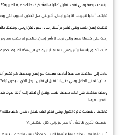
ابتسمت بخفة وهي تقف لتقابل أماليا هاتفةً: كيف حالك حضرة الطبيبة؟؟
قابلتها أماليا لتجيبها: انا بخير ايمان، أخبريني، هل تأخذين الحبوب التي وص
تنهدت إيمان بتعب وهي تشير برأسها إيجابا: نعم ، لكن زوجي يرفضها دائما
ربتت على كتفها بخفة وهي تردد: لا بأس إيمان، فهيثم لم يكتفِ بعد ويريد
هزّت الأخرى رأسها بيأس وهي تتمتم: ليس ونحن في هذه الظروف حضرة ال
.............................................................
عادت إلى مكتبها بعد عدة أحاديث بسيطة مع إيمان وخديجة، كم تشعر أ
لها أن تتمنى الطفل وهي حتى لا تتقبل أن تقابل الرجل الذي سيكون أباه؟؟
وصلت مكتبها هي تدلك جبينها بتعب ،وقبل أن تدلف إليه أتاها صوت هدى
انفجرت فيها.
قابلتها بابتسامة فاترة لتقول وهي تفتح الباب لتدخل : هدى، كيف حالك؟؟
ابتسمت الأخرى هاتفةً : أنا بخير عزيزتي، هل انتهيتي؟؟
أشارت لها وهي تخلع عنها مئزرها الطبي متحدثةً بتعب واضح في نبرتها: نع