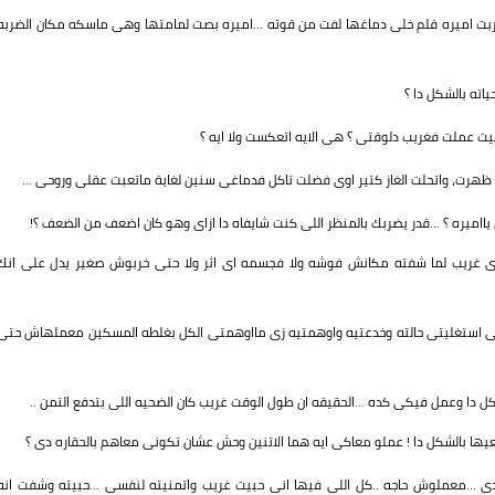
بت اميره قلم خلى دماغها لفت من قوته ...اميره بصت لمامتها وهى ماسكه مكان الضربه
اته بالشكل دا ؟
بقيت عملت فغريب دلوقتى ؟ هى الايه اتعكست ولا ايه ؟
 ظهرت، واتحلت الغاز كتير اوى فضلت تاكل فدماغى سنين لغاية ماتعبت عقلى وروحى ...
يااميره ؟ ...قدر يضربك بالمنظر اللى كنت شايفاه دا ازاى وهو كان اضعف من الضعف ؟!
ى غريب لما شفته مكانش فوشه ولا فجسمه اى اثر ولا حتى خربوش صغير يدل على انك
 اللى استغليتى حالته وخدعتيه واوهمتيه زى مااوهمتى الكل بغلطه المسكين معملهاش حتى
ل دا وعمل فيكى كده ...الحقيقه ان طول الوقت غريب كان الضحيه اللى بتدفع التمن ..
ها بالشكل دا ! عملو معاكى ايه هما الاتنين وحش عشان تكونى معاهم بالحقاره دى ؟
ى ...معملوش حاجه ..كل اللى فيها انى حبيت غريب واتمنيته لنفسى ...حبيته وشفت انه