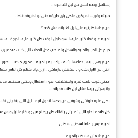
يستاهل وحده احسن من ليل الف مره ...
حبيته وقررت انه يكون ملكى باى طريقه حتى لو الطريقه غلط ..
مريم :استكترتيه على ليل الغلبانه مش كده ؟
اميره :هو فعلا كتير عليها ..هو طول الوقت كان كتير عليها لدرجة انها
حرام كل الحب والحنيه والشكل والمنصب وكل الحجات اللى كانت عند غريب د
مريم وهى بتهز دماغها بأسف :ياخساره يااميره ...عمرى ماكنت اتصور ان
انتى من الاول كده وانا مكنتش عارفاكى ...ازاى وانا بفهم كل الناس مفه
اخدتى غريب بلعبه قذره واستغليتيه اسواء استغلال وكنتى مستنيه يعام
وانبهرتى بيها عشان ليل كانت فحياته ...
بصى عليه دلوقتى وشوفى من بعدها اتحول لايه ...ليل اللى بتقارنى نفسك
كل كلامه الحلو اللى اتمنيتى يتقالك كان بيطلع من جوا قلبه لليل وبس 
اميره :بس ياماما اسكتى اسكتى .
مريم :لا مش هسكت ياأميره ...