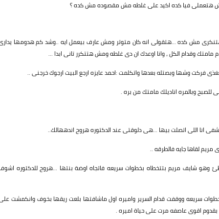
 مش هتعملى فيا كده اكيد على غلطه مش مقصوده مش كده ؟
هتنكرى مش كده ...هتقولى انه كان متوتر ومش عارف بيعمل ايه ..وشد كم هدومها يدارى
 مامتك وقدام الكل ، وانا اوعدك ان دى غلطه ومش هتتكرر تانى ابدا ...
ى فركت وشها وبصتله بعدها واتكلمت :احمد عايزه ارجع البيت ارجوك خرجنى ..
 للصبح وبالمره اناديلك مامتك من بره .
شفى انا اللى اتصلت بيها ...هى دلوقتى عند الدكتوره هروح اندههالك..
مريم لقاها جايه فالطرقه ..
ببطئ وهو شايف مريم بتتخطاه بخطوات سريعه فاتجاه اوضة بنتها ...هروح للدكتوره اشوف
 بخطوات سريعه ووقفت قدام السرير واميره اول ماشافتها بلعت ريقها بخوف وانكمشت على
قدوم اقوى عاصفه مرت على حياة اميره .