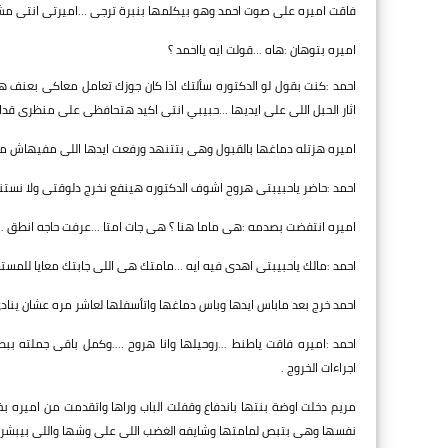
فاقت اميره على صوت احمد وهو بيكلمها بنبرة ترجى ...اميرتى انتى
اميره بتوهان :هاه ...قولت ايه يااحمد ؟
احمد :كنت بقول لو الدكتوره سألتك اذا كان جوزك تعامل معاكى بعنف 
اثار الحبل اللى على ايديها ...حبيبي انتى اكيد هتحافظى على منظرى قدام
اميره هزتله دماغها بالقبول وهى بتتنهد ورفعت ايدها اللى مفيهاش مغذ
احمد :حاضر ياحبيبتى هروح اشوف الدكتوره هينفع نخرج دلوقتى ولا نستنى
اميره انتفضت بصدمه :هى ماما هنا ؟ هى جات امتا ...عرفت حاجه انطق .
احمد :مالك ياحبيبتى اهدى فيه ايه ...مامتك هى اللى جابتك معايا للمست
احمد خرج بعد ماباس ايدها وباس دماغها واتأسفلها لعاشر مره عشان ينادى 
احمد :اميره فاقت ياطنط ...روحيلها وانا هروح ....وكمل باقى جملته 
اجراءات الخروج .
مريم دخلت اوضة بنتها باندفاع وقفلت الباب وراها واتقدمت من اميره
نفسها وهى بتبص لمامتها وشايفه الغضب اللى على وشها واللى بيبشر ب