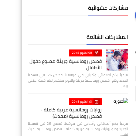
مشاركات عشوائية
المشاركات الشائعة
08 أكتوبر 2018
قصص رومانسية جريئة ممنوع دخول
الأطفال
مرحباً بكم أصدقائي وأحبابي في موقعنا قصص 26 في قسمنا
الجديد وهو قصص رومانسية جريئة واليوم سنقدم لكم قصة اعتني
بزهر…
13 أكتوبر 2018
روايات رومانسية عربية كاملة -
قصص رومانسية (محدث)
مرحباً بكم أصدقائي وأحبابي في موقعنا قصص 26 في قسمنا
الجديد وهو روايات رومانسية عربية كاملة - قصص رومانسية حيث
نقد…