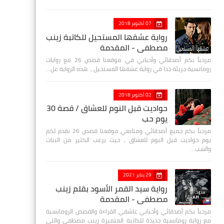
07 أكتوبر 2018
رواية عشقها المستحيل للكاتبة زينب
مصطفي - المقدمة
مرحباً بكم أصدقائي وأحبابي في موقعنا قصص 26 مع روايات
رومانسية جريئة جدا في رواية عشقها المستحيل ، هذه الرواية عل…
02 أكتوبر 2018
حواديت قبل النوم للعشاق / قصة 30
يوم حب
مرحباً بكم جميع أصدقائي ومتابعي موقعنا قصص 26 نقدم لكم
يوم حواديت قبل النوم للعشاق ، حيث يرغب الكثير من البنات
والشب…
29 يناير 2021
رواية سيد القمر الأسود بقلم زينب
مصطفي - المقدمة
مرحباً بكم أصدقائي وأحبابي عاشقي القراءة والقصص الرومانسية
مع رواية رومانسية جديدة للكاتبة المتميزة زينب مصطفى والتي