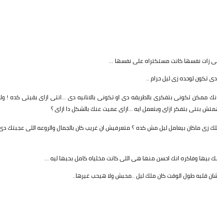
 هى زات نفسها كانت مستكتراه على نفسها ...
ى تكون لوحده زى ليل حرام ..
ك ممكن تكونى بتفكرى بالطريقه دى او تكونى بالانانيه دى ...انتى ازاى بقيتى كده ! ولا
متش بنتى بتفكر ازاى وبتعمل ايه ...ازاى عميت عنك بالشكل دا ازاى ؟
لك زى ماكان بيعامل ليل مش كده ؟ متعرفيش ان غريب كان بالجمال والروعه اللى عجبتك دى
 بيها وفاكره انك احسن منها هى اللى كانت مخلياه كامل بحبها ليه ...
عشان قلبه طول الوقت كان ملك ليل ..محبش ولا هيحب غيرها..