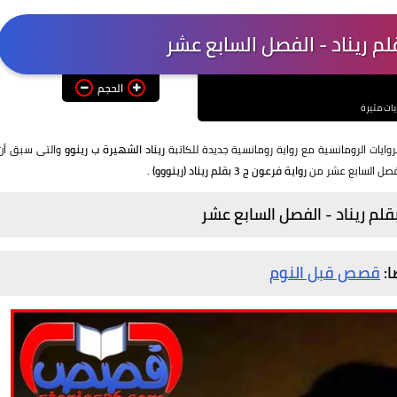
الحجم
يات مثيرة
روايات الرومانسية مع رواية رومانسية جديدة للكاتبة
ريناد الشهيرة ب رينوو
والتى سبق أن
لفصل السابع عشر من
رواية فرعون ج 3 بقلم ريناد (رينووو) .
ا:
قصص قبل النوم