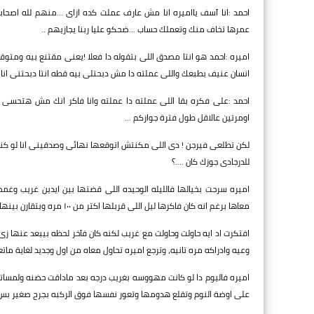
احمد :انا آسف يااميره انا مش عارف عملت كده ازاى ...منهم لله اصحا
عمرها تخاف منك وتعملك حساب ...ضحكو عليا ربنا يجازيهم ..
اميره :احمد هو انتا مصدق اللى بتقوله دا فعلا !يعنى مقتنع بيه ومتوقع 
انسان عنيف بطبعك واللى عملته دا مش دبحتلى بيه قطه انتا دبحتنى انا ش
احمد :على فكره بقا اللى عملته دا عملته وانا فاكر انك مش هتحسى
اومرتين عالاقل طول فترة جوازكم ...
لكن تطلعى فيرجن ! دى اللى مكنتش اتوقعها نهائى وصدقينى انا لو كنت
للدرجادى جوزك كان ....؟
اميره سرحت بخيالها فالليله الوحيده اللى قضتها بين ايدين غريب وغمض
معاها برغم انه كان فاكرها ليل اللى قربلها اكتر من ١٠٠ مره وبتقارن بينها وبين لمسات احمد ليها اللى كانت عامله زى مخالب وحش كانت بتقطع فجسمها ....
افتكرت اد ايه حاولت وحاولت مع غريب لكنه كان فآخر لحظه بيبعد عنها ز
وعيه وادراكه مره تانيه، وترجع اميره تحاول معاه من اول وجديد لغاية ماتعب
اميره فاليوم دا لو كانت مهووسه بغريب درجه بعد ماداقت حضنه ولمسا
على اوضة النوم وتقلع هدومها وتعور نفسها فوق الركبه بجرح صغير بس ع