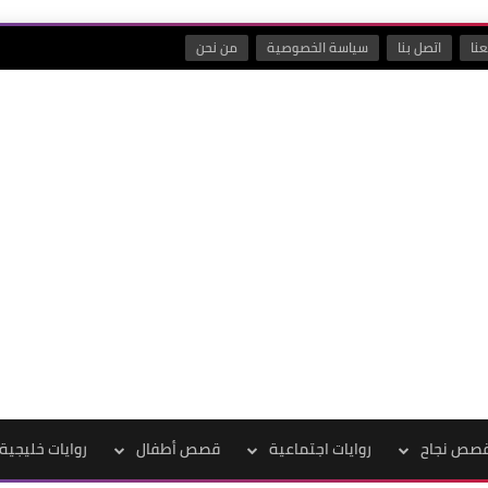
نا
اتصل بنا
سياسة الخصوصية
من نحن
صص نجاح
روايات اجتماعية
قصص أطفال
روايات خليجية