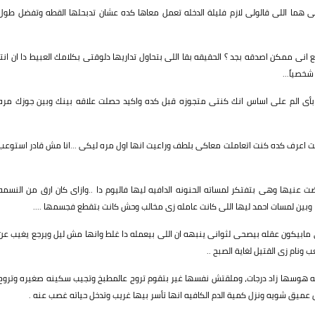
بى هما اللى قالولى لازم فليلة الدخله تعمل معاها كده عشان تدبحلها القطه وتفضل طول
انى ممكن اصدقه بجد ؟ الحقيقه بقا اللى بتحاول تداريها دلوقتى بكلامك العبيط دا ان انتا
خصياً...
 بأى الم على اساس انك كنتى متجوزه قبل كده واكيد حصلت علاقه بينك وبين جوزك مره
 اعرف كده كنت اتعاملت معاكى بلطف وراعيت انها اول مره ليكى ...انا مش قادر استوعب
ت عنيها وهى بتفتكر لمساته الحنونه الدافيه ليها فاليوم دا ..وازاى كان ارق من النسمه
ى مابيكون عقله بيصحى لثوانى ينبهه ان اللى بيعمله دا غلط وانها مش ليل ويرجع يغيب عن
 ونام زى القتيل لغاية الصبح ..
ته هوسها زاد درجات، وملقتش نفسها غير بتقوم تروح عالمطبخ وتجيب سكينه صغيره وتروح
ميق شويه ونزل كمية الدم الكافيه انها تأسر بيها غريب وتدخل حياته غصب عنه .