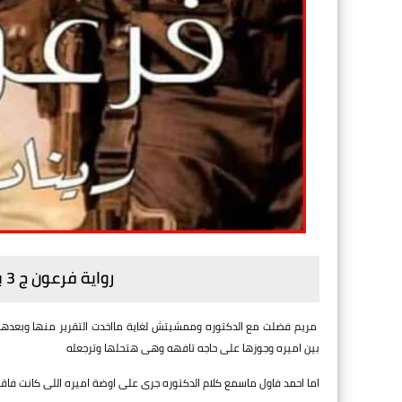
رواية فرعون ج 3 بقلم ريناد - الفصل السابع عشر
مريم فضلت مع الدكتوره وممشيتش لغاية مااخدت التقرير منها وبعدها
بين اميره وجوزها على حاجه تافهه وهى هتحلها وترجعله
اما احمد فاول ماسمع كلام الدكتوره جرى على اوضة اميره اللى كانت فا