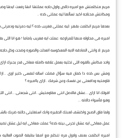
مريم متكلمتش مع اميره خالص واول حاجه عملتها انها رفعت ايدها وضر
ومكانتش محتاجه اكيد تسألها ليه عملتى كده ..
بعدها مريم اتكلمت بقهر :ليه عملتى فغريب كده ؟ ليه دمرتيه ودمرتى حي
اميره فى محاوله منها للمراوغه :عملت ايه فغريب ياماما ! هو انا اللى 
مريم :لا وانتى الصادقه الايه المعكوسه اتعدلت والصوره وضحت وكل حاجه
واحد مكانش بالقوه اللى تخليه يعمل علاقه كامله معاكى قدر يجبرك ازاى 
ومش بس كده دا كمان فيه سؤال فضلت اساله لنفسى كتير اوى ...ازا
قاومتيه ودافعتى عن نفسك وعن شرفك ..ازاى يااميره ؟
اقولك انا ازاى ...عشان فالاصل انتى مقاومتيش ..انتى شجعتى ...انتى
وهو فأسواء حالاته ...
ولما فاق الصبح واكتشف لعبتك الحقيره وانك استغليتى حالته ضربك بالشك
عمل معاكى ايه عشان تخربى بيته كده؟ عملت معاكى ايه ليل عشان تضيعي
اميره اتكلمت بعنف ولاول مره تتكلم مع امها بطبقة الصوت العاليه د