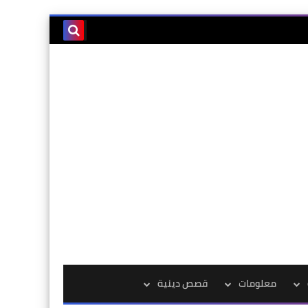
معلومات
قصص دينية