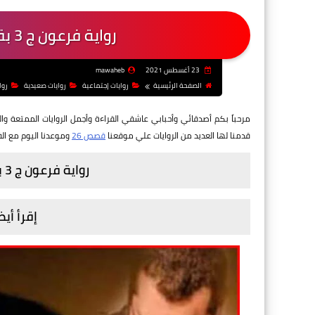
رواية فرعون ج 3 بقلم ريناد - الفصل السابع عشر
23 أغسطس 2021
mawaheb
الصفحة الرئيسية
روايات إجتماعية
روايات صعيدية
روا
مرحباً بكم أصدقائي وأحبابي عاشقي القراءة وأجمل الروايات الممتعة وال
قدمنا لها العديد من الروايات
علي موقعنا
قصص 26
وموعدنا اليوم مع ا
رواية فرعون ج 3 بقلم ريناد - الفصل السابع عشر
إقرأ أيض