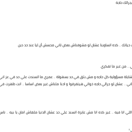
جرالك حاجة
ذت حياتك .. كده اتساوينا عشان لو مشوفناش بعض تاني محسش أن ليا عند حد دين
 .. من غير ما تفكري
مري شايلة مسؤولية كل حاجه و مش بثق في حد بسهولة .. عمري ما اتسندت علي حد في عز اني
ي .. عشان لو جرالي حاجه خواتي هيتفرقوا و احنا ملناش غير بعض اساسا .. انت ظهرت في
ي انا فيه .. غير كده انا مش عايزة اتسند علي حد عشان الدنيا ملهاش امان يا بيه .. ناس
 !