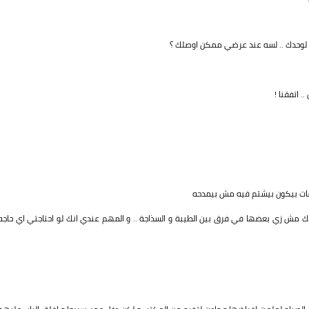
 لوحدك .. لسه عند عرضي ممكن اوصلك ؟
 اتفقنا !
اعات بيكون بيشتم فيه مش بيمدحه
يدك مش زي بعضها في فرق بين الطيبة و السذاجة .. و المهم عندي انك لو احتاجتي اي حاجه