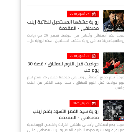
07 أكتوبر 2018
رواية عشقها المستحيل للكاتبة زينب
مصطفي - المقدمة
مرحباً بكم أصدقائي وأحبابي في موقعنا قصص 26 مع روايات
رومانسية جريئة جدا في رواية عشقها المستحيل ، هذه الرواية عل…
02 أكتوبر 2018
حواديت قبل النوم للعشاق / قصة 30
يوم حب
مرحباً بكم جميع أصدقائي ومتابعي موقعنا قصص 26 نقدم لكم
يوم حواديت قبل النوم للعشاق ، حيث يرغب الكثير من البنات
والشب…
29 يناير 2021
رواية سيد القمر الأسود بقلم زينب
مصطفي - المقدمة
مرحباً بكم أصدقائي وأحبابي عاشقي القراءة والقصص الرومانسية
مع رواية رومانسية جديدة للكاتبة المتميزة زينب مصطفى والتي