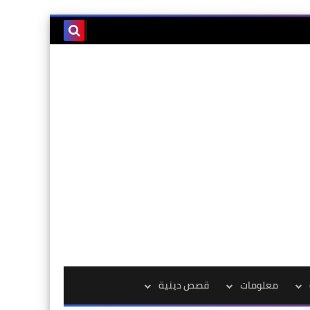
معلومات
قصص دينية