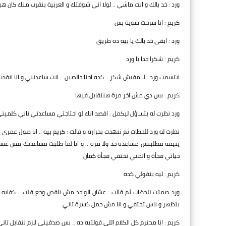
ورد : خد بالك و انت ماشي .. لولا اني شوفتك و العربية بتقرب منك كان هي
كريم : انا سرحت شوية بس
ورد : ابقى خد بالك يا بيه ده طريق
كريم : شكرا جدا يا ورد
ابتسمت ورد : لا مفيش شكر .. كده احنا خالصين .. انت ساعدتني و انا انق
كريم : بس دي مش اخر مرة هنتقابل فيها
ورد نظرت له بتساؤل ليكمل : اقصد انك لو احتاجتي مساعدتي تاني كلميني
نظرت له ورد للحظات ثم تنهدت بحرارة و قالت : كريم بيه .. انا طول ع
يتيمة مطلبتش مساعدة حد ولا مرة .. و انا لما طلبت مساعدتك مش عشان
حياتي فجأة و اتمني تختفي فجأة كمان
كريم : ليه بتقولي كده
ورد صمتت للحظات ثم قالت : عشان الواحد مش ناقص وجع قلب .. كفايه الل
بتظهر و ناس تختفي و انا مش حمل كسرة تاني
كريم : انا محترم كل الكلام اللي قولتيه ده .. بس صدقيني لازم نتقابل تاني