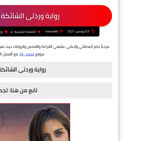
رواية وردتى الشائكة 
03 نوفمبر 2021
mawaheb
الصفحة الرئيسية
روا
مرحباً بكم أصدقائي وأحبابي عاشقي القراءة والقصص والروايات حيث ن
موقع
قصص 26
مع الفصل ا
رواية وردتى الشائكة
تابع من هنا: تج