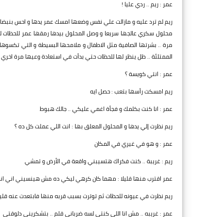
عمر : ريم .. ردي عليا !
ريم لم ترد عليه و مازالت علي نفس وضعها امسك عمر يدها و احس بنبضات
محلول سكري عالجها سريعا و وصل المحلول بيدها رمقها عمر للحظات لي
مرة .. بشرتها الصافية مثل الاطفال و ملامحها البسيطة و التي تكسوها
الممتلئة .. ظل ينظر لها للحظات حتي بدأت في استعادة وعيها مرة اخري
عمر : انتي كويسة ؟
ريم امسكت رأسها بتعب : حصل ايه
عمر : انا كنت بكلمك و فجأة اغمي عليكي .. جالك هبوط
ريم نظرت إلي يدها و المحلول المعلق بها : انت اللي عملت كل ده ؟
عمر : و هو في غيري في المكان
ريم : غريبة .. كنت فكراك هتسيبني واقعة في الأرض و تمشي
عمر اقترب منها قليلا : مهما كان كرهي ليكي ده مش هينسيني اني انس
ريم نظرت في عيونه للحظات ثم توترت بسبب قربه منها فابتعدت عنه قليلا
عمر : غريبه .. مش انا اللي كنتي لسه ضرباني قلم .. بتشكريني دلوقتي