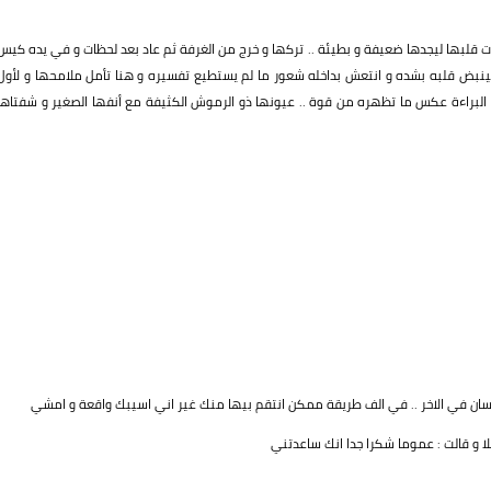
 قلبها ليجدها ضعيفة و بطيئة .. تركها و خرج من الغرفة ثم عاد بعد لحظات و في يده كيس
نبض قلبه بشده و انتعش بداخله شعور ما لم يستطيع تفسيره و هنا تأمل ملامحها و لأول
 البراءة عكس ما تظهره من قوة .. عيونها ذو الرموش الكثيفة مع أنفها الصغير و شفتاها
ان في الاخر .. في الف طريقة ممكن انتقم بيها منك غير اني اسيبك واقعة و امشي
 و قالت : عموما شكرا جدا انك ساعدتني