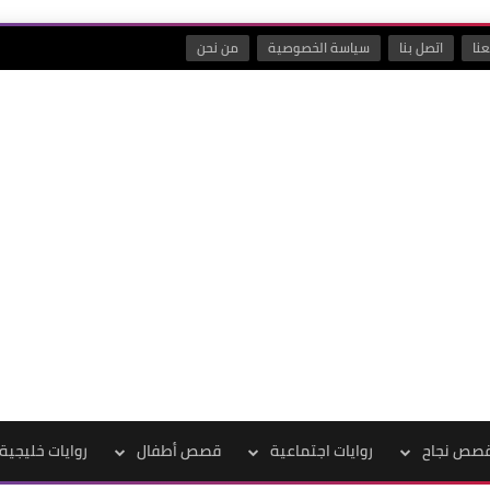
نا
اتصل بنا
سياسة الخصوصية
من نحن
صص نجاح
روايات اجتماعية
قصص أطفال
روايات خليجية