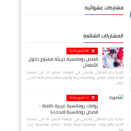
مشاركات عشوائية
المشاركات الشائعة
08 أكتوبر 2018
قصص رومانسية جريئة ممنوع دخول
الأطفال
مرحباً بكم أصدقائي وأحبابي في موقعنا قصص 26 في قسمنا
الجديد وهو قصص رومانسية جريئة واليوم سنقدم لكم قصة اعتني
بزهر…
13 أكتوبر 2018
روايات رومانسية عربية كاملة -
قصص رومانسية (محدث)
مرحباً بكم أصدقائي وأحبابي في موقعنا قصص 26 في قسمنا
الجديد وهو روايات رومانسية عربية كاملة - قصص رومانسية حيث
نقد…