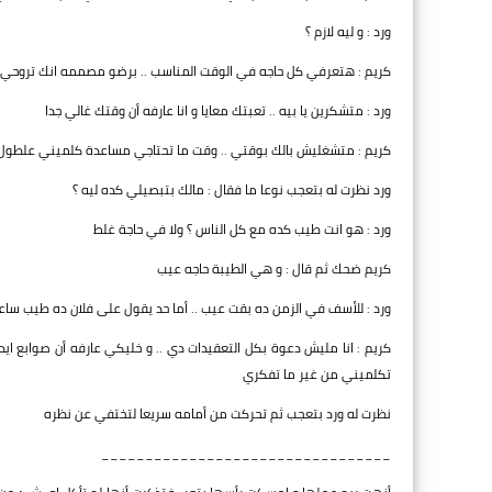
ورد : و ليه لازم ؟
كريم : هتعرفي كل حاجه في الوقت المناسب .. برضو مصممه انك تروحي
ورد : متشكرين يا بيه .. تعبتك معايا و انا عارفه أن وقتك غالي جدا
كريم : متشغليش بالك بوقتي .. وقت ما تحتاجي مساعدة كلميني علطول ..
ورد نظرت له بتعجب نوعا ما فقال : مالك بتبصيلي كده ليه ؟
ورد : هو انت طيب كده مع كل الناس ؟ ولا في حاجة غلط
كريم ضحك ثم قال : و هي الطيبة حاجه عيب
ورد : للأسف في الزمن ده بقت عيب .. أما حد يقول على فلان ده طيب س
كريم : انا مليش دعوة بكل التعقيدات دي .. و خليكي عارفه أن صوابع ا
تكلميني من غير ما تفكري
نظرت له ورد بتعجب ثم تحركت من أمامه سريعا لتختفي عن نظره
_________________________________