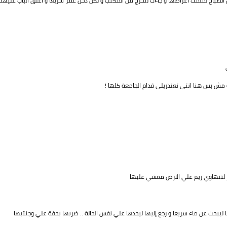
لصباح لملمت اغراضها و جاءت لتخرج من المكتب و لكن دخل عمر سريعا و اغلق الباب عليهم
مش بس هنا انتي تعتذريلي قدام الجامعة كلها !
مر لتتهاوي ريم علي الارض مغشي عليها
ا ليبحث عن ماء سريعا و رجع إليها ليجدها علي نفس الحالة .. ضربها بخفة علي وجنتيها