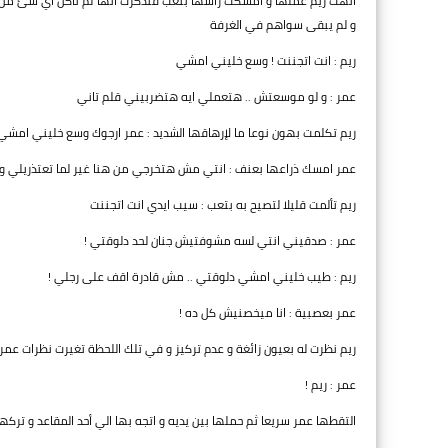
أنهت ريم عملها و امسكت رأسها بتعب فتذكرت أنها لم تأكل اي شئ من ا
و لم يبقى سواهم في الغرفة
ريم : انت اتجننت ! وسع خليني امشي
عمر : و لو موسعتش .. هتعملي ايه هتضربيني قلم تاني
ريم تكلمت بهون نوعا ما لإرهاقها الشديد : عمر ارجوك وسع خليني امشي
عمر امسك ذراعها بعنف : انتي مش هتخرجي من هنا غير لما تعتذريلي و 
ريم تألمت قليلا لتصيح به بتعب : سيب ايدي انت اتجننت
عمر : صدقيني انتي لسه مشوفتيش جنان لحد دلوقتي !
ريم : طيب خليني امشي دلوقتي .. مش قادرة اقف على رجلي !
عمر بعصبية : انا ميخصنيش كل ده !
ريم نظرت له بعيون زائغة و عدم تركيز و في تلك اللحظة تغيرت نظرات ع
عمر : ريم !
التقطها عمر سريعا ثم حملها بين يديه و اتجه بها الي أحد المقاعد و تركه