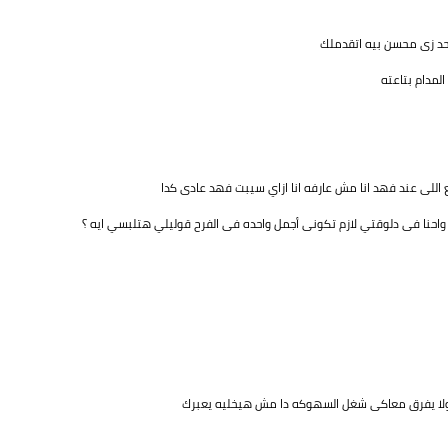
د زى محسن بيه اتقدملك
لمدام بتاعته
ع اللى عند فهد انا مش عارفه انا ازاي سيبت فهد عادى كدا
احنا فى دلوقتي لازم تكونى أجمل واحده فى الفرح قوليلي هتلبسي ايه ؟
يه ولا يفرق معاكى شغل السهوكه دا مش هيخليه يعبرك