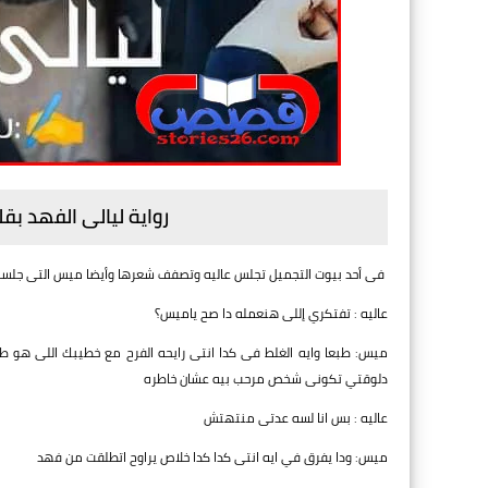
رواية ليالى الفهد بق
فى أحد بيوت التجميل تجلس عاليه وتصفف شعرها وأيضا ميس التى جلس
عاليه : تفتكري إللى هنعمله دا صح ياميس؟
ميس: طبعا وايه الغلط فى كدا انتى رايحه الفرح مع خطيبك اللى هو 
دلوقتي تكونى شخص مرحب بيه عشان خاطره
عاليه : بس انا لسه عدتى منتهتش
ميس: ودا يفرق في ايه انتى كدا كدا خلاص يراوح اتطلقت من فهد