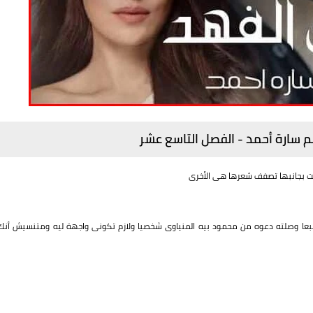
لم سارة أحمد - الفصل
التاسع عشر
ت بجانبها تصفف شعرها هى الأخرى
طبعا وصلته دعوه من محمود بيه المنياوى شخصيا ولازم تكونى واجهة ليه ومتنسيش أنك