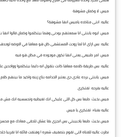
ميس: لا وكمان مشوهة
عاليه: انتى متاكده ياميس انها مشوهة؟
ميس: ايوه يابنتى انا سمعتهم بودنى وهما بيتكلموا وكمان قالوا انها
عاليه: بس ازاى انا لما روحت المستشفى كان هو معاها في الاوضه لوحده
ميس: امر طبيعى يعنى انها تكون موجوده في مكان هو فيه
عاليه: بس طريقة كلامه معاها كانت بتقول انه دايما بيتكلموا وواخدين 
ميس: يابنتى برده عادى دى يعتبر الخدامه بتاع زينه واكيد ما بينهم كلام
عاليه بفرحه: تفتكرى
ميس بخبث: طبعا بس كل اللى عليكى انك تغيظيه وتحسسيه انك مش مه
عاليه بغباء: تفتكرى يا ميس
ميس بخبث: طبعا ياحبيبتي بس انجزى بقا عشان تلحقى معادك مع محسن 
نظرت عاليه للفتاه التى تقوم بتصفيف شعره ا وهتفت قائله انا تقريبا خل