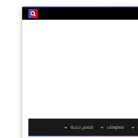
معلومات
قصص دينية