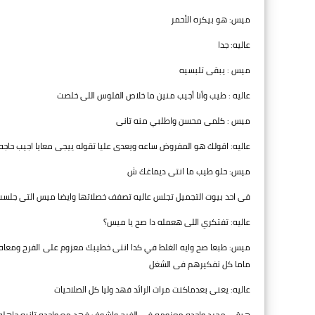
ميس: هو بيكره الأحمر
عاليه: جدا
ميس : يبقى تلبسيه
عاليه : طيب وأنا أجيب منين ما خلاص الفلوس اللى خلصت
ميس : كلمى محسن واطلبي منه تانى
عاليه: اقولك هو المفروض ساعه ويعدى عليا تقوله ييجى معايا اجيب حاج
ميس: حلو طيب ما انتى ديماغك ش
فى احد بيوت التجميل تجلس عاليه تصفف خصلاتها وايضا ميس التى جلست
عاليه: تفتكري اللى هعمله دا صح يا ميس؟
ميس: طبعا صح وايه الغلط في كدا انتى خطيبك معزوم على الفرح ومع
ماما كل تفكيرهم فى الشغل
عاليه: يعنى بعدماكنت مرات الرائد فهد وليا كل الصلاحيات
هبقى مجرد واحده معزومه فى الفرح واشوف فهد مع واحده تانيه جاهله