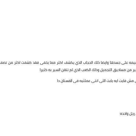
جسيمه على جسدها وايضا ذلك الحجاب الذي يكشف اكثر مما يخفى فقد كشفت اكثر من نصف
 من مساحيق التجميل وذلك الكعب الذي لم تتقن السير به كثيرا
مش فايت ايه يابت اللى انتى عملتيه فى الفستان دا
رجل واحده