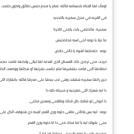
اومأت لها الفتاه بابتسامه قائله: تمام يا فندم خمس دقائق واكون خلصت.
في القريه في منزل سميره بالتحديد
سميره: ماتخلصي يابت يامنى اتاخرنا
ما تيلا يا نونه انتى لسه مخلصتيش
نونه : خلصتلها اهوه يا خالتى خلاص
خرجت منى ترتدى ذلك الفستان الذى اهدته لها ليالى ولكنها قامت بت
خصلاتها التى قامت بتشقيرها فلم تناسب بشرتها او شكلها ووضعت الكثير
حين راتها سميره شهقت وهى تدب بيدها على صدرها قائله :يانهارك اللى 
دا ايه شعرك اللى صفرتيه و مبيناه كله دا
دا ابوكى لو شافك كان قتلك وطلقنى وبعدين قتلنى
نونه : ليه بس ياخالتى ماهى حلوه وزى القمر اهيه دى هتوقف الكل على 
منى: بقولك ايه يا اما فكك منى دا انا حلوه وزى القمر
سميره: طيب يا نونه ياحبييتى حسابك قد ايه ؟