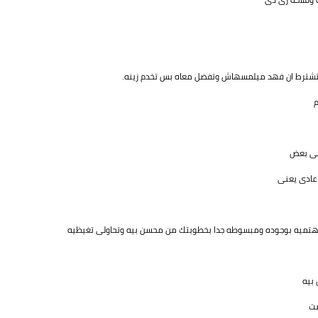
 بتشترط ان فهد ميلمسهاش وتفضل معاه بس تخدم زينه.
م
على بعض
 عادى يعنى
تميه بوجوده ومبسوطه جدا بخطوبتك من محسن بيه وتحاولى تغيظيه
بيه
صت