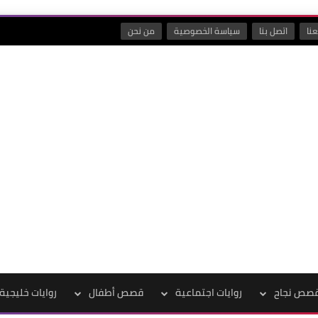
نا
اتصل بنا
سياسة الخصوصية
من نحن
صص نجاح
روايات اجتماعية
قصص أطفال
روايات خليجية