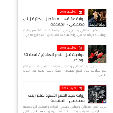
07 أكتوبر 2018
رواية عشقها المستحيل للكاتبة زينب
مصطفي - المقدمة
مرحباً بكم أصدقائي وأحبابي في موقعنا قصص 26 مع روايات
رومانسية جريئة جدا في رواية عشقها المستحيل ، هذه الرواية عل…
02 أكتوبر 2018
حواديت قبل النوم للعشاق / قصة 30
يوم حب
مرحباً بكم جميع أصدقائي ومتابعي موقعنا قصص 26 نقدم لكم
يوم حواديت قبل النوم للعشاق ، حيث يرغب الكثير من البنات
والشب…
29 يناير 2021
رواية سيد القمر الأسود بقلم زينب
مصطفي - المقدمة
مرحباً بكم أصدقائي وأحبابي عاشقي القراءة والقصص الرومانسية
مع رواية رومانسية جديدة للكاتبة المتميزة زينب مصطفى والتي