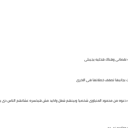
ه نقصانى وهناك هخليه يجيبلى
 بجانبها تصفف خصلاتها هى الاخرى
اه دعوه من محمود المنياوى شخصيا وبينهم شغل واكيد مش هيخسره عشانهم الناس دى يا
 وفلاحه زى دى