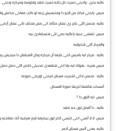
عاليه بحزن : وادينى خسرت كل حاجه خسرت فهد وفلوسه ومركزه وبنتى
ميس: يابنتى فكك من الجو دا ومتنسيش زينه لو كانت معاكى مكنش واح
عاليه: محسن اللى عايز زى عشان متأكد انى مش هخلف تانى عشان أرضى ا
ميس: تتفشى غبيه ياعاليه بصي للى هتستفادى بيه
والمركز اللى هتنوليه
عاليه : مركز ايه ياميس انتى عارفه أن مركزه وكل الهيلمان دا ميجيش رب
ميس بغيره : بقولك ايه بقا انتى هتقعدى تندبيلى خلاص اللى حصل حصل و
عاليه : محسن ادانى اشتريت فستان استنى اوريكى صورته
أمسكت هاتفها لتريها صورة الفستان
ميس: ايه اللون دا ؟
عاليه : دا أفضل لون عند فهد
ميس: لا لا أنسي انتى تلبسي أكتر لون بيكرهه لازم تعرفيه أنك بتعاند
عاليه: يعنى ألبس فستان أحمر