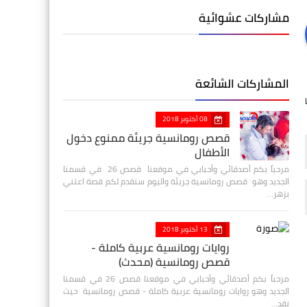
مشاركات عشوائية
المشاركات الشائعة
08 أكتوبر 2018
قصص رومانسية جريئة ممنوع دخول
الأطفال
مرحباً بكم أصدقائي وأحبابي في موقعنا قصص 26 في قسمنا
الجديد وهو قصص رومانسية جريئة واليوم سنقدم لكم قصة اعتني
بزهر…
13 أكتوبر 2018
روايات رومانسية عربية كاملة -
قصص رومانسية (محدث)
مرحباً بكم أصدقائي وأحبابي في موقعنا قصص 26 في قسمنا
الجديد وهو روايات رومانسية عربية كاملة - قصص رومانسية حيث
نقد…