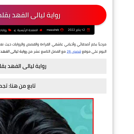
رواية ليالى الفهد بقل
12 يناير 2022
mawaheb
الصفحة الرئيسية
روايا
مرحباً بكم أصدقائي وأحبابي عاشقي القراءة والقصص والروايات حيث ن
اليوم علي موقع
قصص 26
مع الفصل التاسع عشر من
رواية ليالى الفهد
رواية ليالى الفهد بق
تابع من هنا: تج