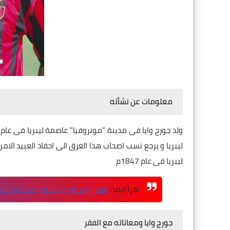
معلومات عن نشأته
ليبريا و يرجع نسب اصحاب هذا العرق الى احفاد العبيد الامر
ليبريا فى عام 1847م
اقرأ ايضا :
السر وراء الجوارب الغريبة لرئيس ال
جورج وايا ومعاناته مع الفقر