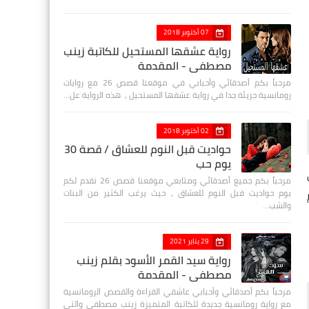
07 أكتوبر 2018
رواية عشقها المستحيل للكاتبة زينب
مصطفي - المقدمة
مرحباً بكم أصدقائي وأحبابي في موقعنا قصص 26 مع روايات
رومانسية جريئة جدا في رواية عشقها المستحيل ، هذه الرواية عل…
02 أكتوبر 2018
حواديت قبل النوم للعشاق / قصة 30
يوم حب
مرحباً بكم جميع أصدقائي ومتابعي موقعنا قصص 26 نقدم لكم
يوم حواديت قبل النوم للعشاق ، حيث يرغب الكثير من البنات
والشب…
29 يناير 2021
رواية سيد القمر الأسود بقلم زينب
مصطفي - المقدمة
مرحباً بكم أصدقائي وأحبابي عاشقي القراءة والقصص الرومانسية
مع رواية رومانسية جديدة للكاتبة المتميزة زينب مصطفى والتي