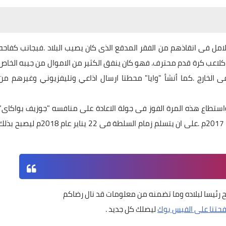
الامل فى انقاذهم من الفقر المدقع الذى كان يصيب البلاد .فبجانب كفاحه
 كلاعب كرة قدم محترف. فهو كان ينفق الكثير من الاموال من جيبه الخاص
الخارج .كما أنشأ "وايا" محطتا ارسال اذاعي وتليفزيوني وغيرهم من
ة واستطاع هذه المرة الفوز فى جولة الاعادة على منافسه "جوزيف بواكاى"
.على ان يتسلم زمام السلطة فى 22 يناير عام 2018م ليصبح بذل
ح رئيسا لبلاده وما تضمنه من معلومات قد نال رضاكم
حتنا على الفيس بوك
ليصلك كل جديد .