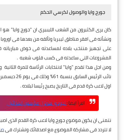
جورج وايا والوصول لكرسي الحكم
كان يرى الكثيرون من الشعب الليبيري ان "جورج وايا" هو 
ونشأته فى افقر مناطق ليبريا وتألقه من بعدها فى اوروبا
على تجهيز منتخب بلاده لمساعدته فى خوض مبارياته فى 
المشروعات التي ساعدته فى كسب قلوب شعبه
.
ومن اجل هذا تقدم "وايا" لانتخابات الرئاسة للمرة الثاني
نائب الرئيس السابق بنسبة 61% وذلك فى يوم 26 ديسمبر 2017م
اول لاعب كرة قدم فى التاريخ يصبح رئيسا لبلاده .
اقرأ ايضا :
ثيودور هرتزل مؤسس اسرائيل
نتمنى ان يكون موضوع جورج وايا لاعب كرة القدم الذى اصب
لا تتردد فى مشاركة الموضوع مع اصدقائك وتشترك فى
صف