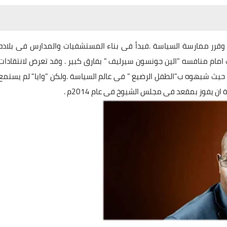
عامة وقرر ممارسة السياسة .فبدأ فى بناء المستشفيات والمدارس فى بلاده
200م ولكنه خسر الانتخابات امام منافسه "الين جونسون سيرليف " بفارق كبير . وقد تعرض لانتقادات
 حيث شبهوه ب"الطفل الرضيع " فى عالم السياسة .ولكن "وايا" لم يستمع
 يفوز بمقعد فى مجلس الشيوخ فى عام 2014م .