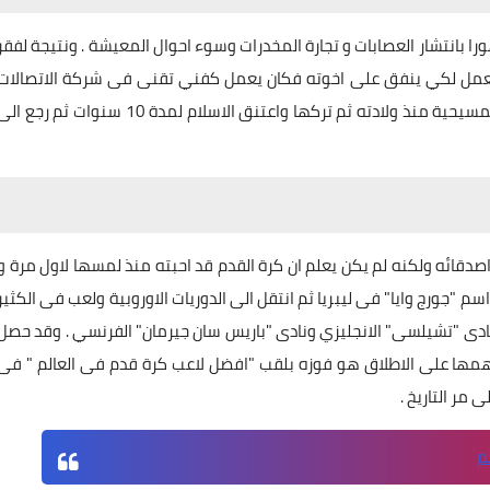
ا بانتشار العصابات و تجارة المخدرات وسوء احوال المعيشة . ونتيجة لفقر
للعمل لكي ينفق على اخوته فكان يعمل
كفني تقنى فى شركة الاتصالات
يدين بالديانة المسيحية منذ ولادته ثم تركها واعتنق الاسلام لمدة 10 سنوات ثم رجع ال
صدقائه ولكنه لم يكن يعلم ان كرة القدم قد احبته منذ لمسها لاول مرة و
 "جورج وايا" فى ليبريا ثم انتقل الى الدوريات الاوروبية ولعب فى الكثير
ادى "تشيلسى" الانجليزي ونادى "باريس سان جيرمان" الفرنسي . وقد حصل
 اهمها على الاطلاق هو فوزه بلقب "افضل لاعب كرة قدم فى العالم " فى
 مر التاريخ .
م