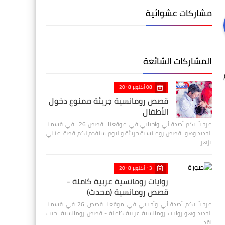
مشاركات عشوائية
المشاركات الشائعة
08 أكتوبر 2018
قصص رومانسية جريئة ممنوع دخول
الأطفال
مرحباً بكم أصدقائي وأحبابي في موقعنا قصص 26 في قسمنا
الجديد وهو قصص رومانسية جريئة واليوم سنقدم لكم قصة اعتني
بزهر…
13 أكتوبر 2018
روايات رومانسية عربية كاملة -
قصص رومانسية (محدث)
مرحباً بكم أصدقائي وأحبابي في موقعنا قصص 26 في قسمنا
الجديد وهو روايات رومانسية عربية كاملة - قصص رومانسية حيث
نقد…