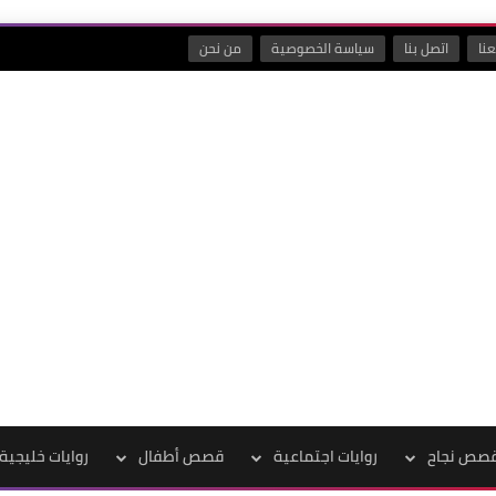
نا
اتصل بنا
سياسة الخصوصية
من نحن
صص نجاح
روايات اجتماعية
قصص أطفال
روايات خليجية