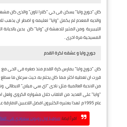
كان "جورج وايا" يسكن فى حي "كلارا تاون" والذى كان مشهور
والديه المعدم لم يكمل "وايا" تعليمه و اضطر ان يذهب 
الليبيرية .ومن المثير للدهشة ان "وايا" كان
المسيحية مرة اخرى .
جورج وايا و عشقه لكرة القدم
كان "جورج وايا" يمارس كرة القدم منذ صغره فى الحى مع ا
قررت ان تعطيه اكثر مما كان يحلم به. حيث سرعان ما سطع اسم
من الاندية العالمية مثل: نادى "اي سي ميلان" الايطالي
ون
"وايا" على العديد من الالقاب خلال مشواره الكروي ولعل
عام 1995م
لهذا
يعتبره الكثيرون افضل اللاعبين الافارقة على
اقرأ ايضا:
صوفيا اول روبوت سعودي فى العال