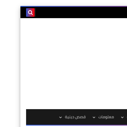
معلومات
قصص دينية