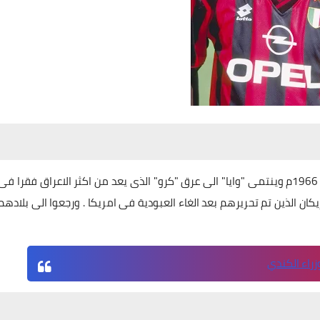
ولد جورج وايا فى مدينة "مونروفيا" عاصمة ليبريا فى عام 1966م وينتمى "وايا" الى عرق "كرو" الذى يعد من اكثر الاعراق فقرا فى
يكان الذين تم تحريرهم بعد الغاء العبودية فى امريكا . ورجعوا الى بلادهم
وزراء الكندي