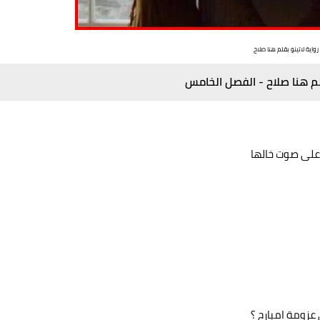
رواية لاتينو بقلم هنا صلاح
قلم هنا صلاح - الفصل الخامس
 على صوت خالها
عزومة امبارح ؟