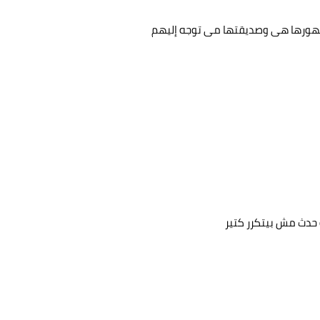
د ظهورها هى وصديقتها مى توجه إليهم
ه حدث مش بيتكرر كتير