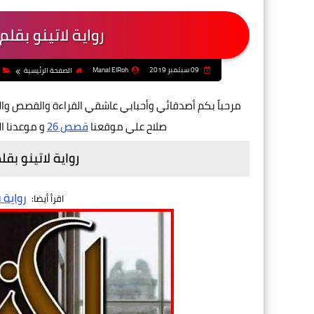
رواية لاتينو بقل
09 سبتمبر 2019
Manal ElRoh
الصفحة الرئيسية
مرحباً بكم أصدقائي وأحبابي عاشقي القراءة والقصص وال
صلاح علي موقعنا
قصص 26
و موعدنا ا
رواية لاتينو بق
رواية
اقرأ أيضا: