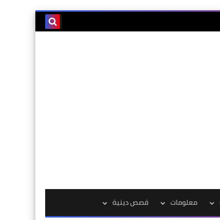
معلومات
قصص دينية