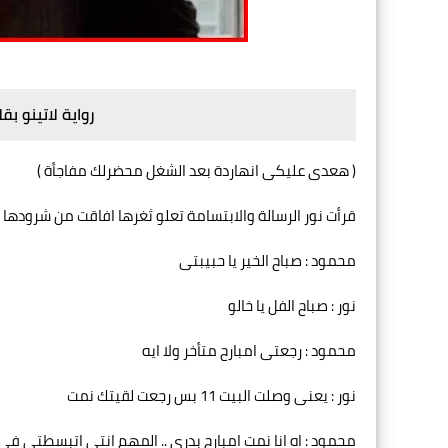
رواية لاتينو ب
( هعدى عليكى انهاردة بعد الشغل محضرلك مفاجأة )
قرأت نور الرسالة والابتسامة تعلو ثغرها افاقت من شرودها
محمود : صباح الخير يا حبيبتى
نور : صباح الفل يا خالو
محمود : رجعتى امبارح متأخر ولا ايه
نور : يعنى وصلت البيت 11 بس رجعت لقيتك نمت
محمود : اه انا نمت امبارح بدرى .. المهم انتى اتبسطتى فى 