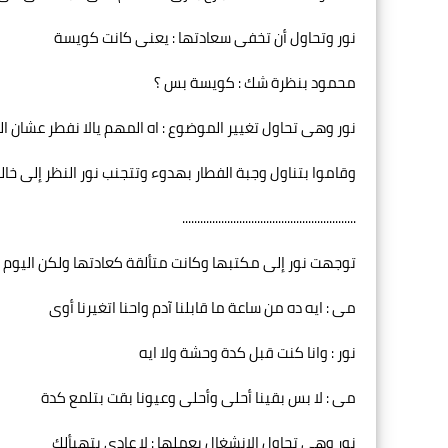
نور وتحاول أن تخفى سعادتها : يعنى كانت كويسة
محمود بنظرة شك : كويسة بس ؟
نور وهى تحاول تغيير الموضوع : اه المهم يالا نفطر عشان ال
وقاموا بتناول وجبة الفطار بهدوء وتتجنب نور النظر إلى خال
..........................................................
توجهت نور إلى مكتبها وكانت متألقة كعادتها ولكن اليوم أ
مى : ايه ده من ساعة ما قابلنا آدم واحنا اتغيرنا أوى
نور : وانا كنت قبل كدة وحشة ولا ايه
مى : لا بس بقينا أحلى وأحلى وعيونا بقت بتلمع كدة
نور وهى تحاول الانشغال بعملها : لا عادى بتهيألك