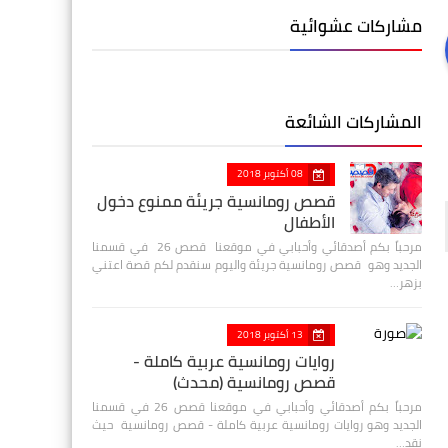
مشاركات عشوائية
المشاركات الشائعة
08 أكتوبر 2018
قصص رومانسية جريئة ممنوع دخول
الأطفال
مرحباً بكم أصدقائي وأحبابي في موقعنا قصص 26 في قسمنا
الجديد وهو قصص رومانسية جريئة واليوم سنقدم لكم قصة اعتني
بزهر…
13 أكتوبر 2018
روايات رومانسية عربية كاملة -
قصص رومانسية (محدث)
مرحباً بكم أصدقائي وأحبابي في موقعنا قصص 26 في قسمنا
الجديد وهو روايات رومانسية عربية كاملة - قصص رومانسية حيث
نقد…