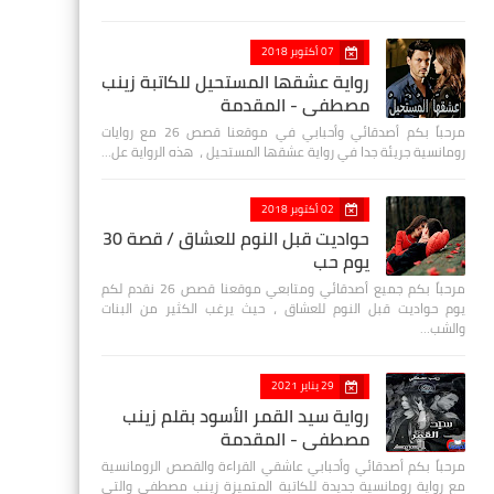
07 أكتوبر 2018
رواية عشقها المستحيل للكاتبة زينب
مصطفي - المقدمة
مرحباً بكم أصدقائي وأحبابي في موقعنا قصص 26 مع روايات
رومانسية جريئة جدا في رواية عشقها المستحيل ، هذه الرواية عل…
02 أكتوبر 2018
حواديت قبل النوم للعشاق / قصة 30
يوم حب
مرحباً بكم جميع أصدقائي ومتابعي موقعنا قصص 26 نقدم لكم
يوم حواديت قبل النوم للعشاق ، حيث يرغب الكثير من البنات
والشب…
29 يناير 2021
رواية سيد القمر الأسود بقلم زينب
مصطفي - المقدمة
مرحباً بكم أصدقائي وأحبابي عاشقي القراءة والقصص الرومانسية
مع رواية رومانسية جديدة للكاتبة المتميزة زينب مصطفى والتي