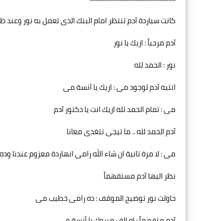
كانت سياردة آدم تنتظر امام البنك الذى تعمل به نور وعن
آدم مرحباً : ازيك يا نور
نور : الحمد لله
انتبه آدم لوجود مى : ازيك يا آنسة مى
مى : تمام الحمد لله ازيك انت يا دكتور آدم
آدم الحمد لله .. ما تيجى تتغدى معانا
مى : لا مرة تانية ان شاء الله رامى انهاردة معزوم عندنا ود
نظر اليها آدم مستفهماً
حاولت نور توضيح الموقف : ده رامى خطيب مى
آدم متفهماً : اه الف مبروك يا أنسة مى