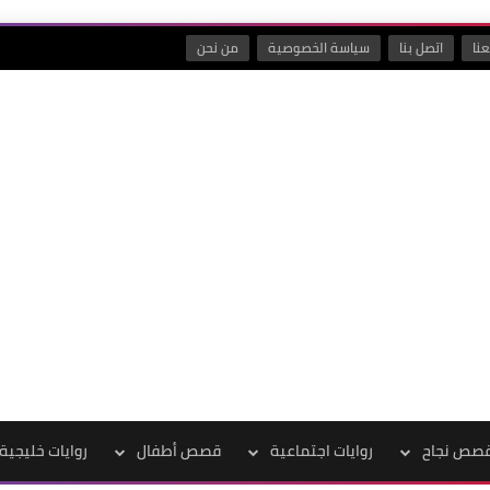
نا
اتصل بنا
سياسة الخصوصية
من نحن
صص نجاح
روايات اجتماعية
قصص أطفال
روايات خليجية