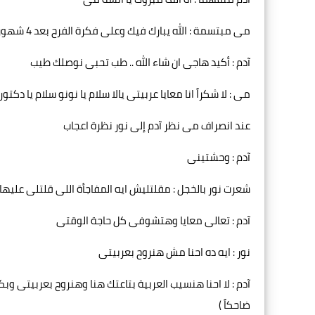
مى مبتسمة : الله يبارك فيك وعلى فكرة الفرح بعد 4 شهور انت معزوم طبعاً
آدم : أكيد هاجى ان شاء الله .. طب تحبى نوصلك طيب
مى : لا شكراً انا معايا عربيتى يالا سلام يا نونو سلام يا دكتور
عند انصراف مى نظر آدم إلى نور نظرة اعجاب
آدم : وحشتينى
شعرت نور بالخجل : مقلتليش ايه المفاجأة اللى قلتلى عليها
آدم : تعالى معايا وهتشوفى كل حاجة الوقتى
نور : ايه ده احنا مش هنروح بعربيتى
آدم : لا احنا هنسيب العربية بتاعتك هنا وهنروح بعربيتى 
ضاحكاً )