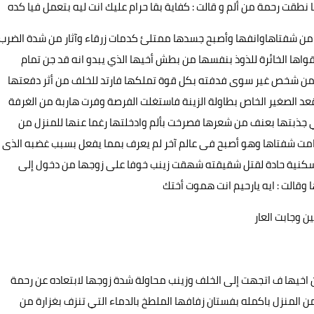
طقت رحمة من ألم و قالت : كفاية بقا حرام عليك انت ليه بتعمل فيا كده
من شفتاهاوانفها وأصبح جسدها ممتلئ كدمات زرقاء وآثار من شدة الضرب
واها الخائرة للذوذ بنفسها من بطش أخيها الذي يبدو انه قد جن تمام
ج من شخص غير سوى فدفته بكل قوة تملكها فارتد للخلف من أثر دفعتها
الصغير الخاص بطاولة الزينة فاستغلت الفرصة وفرت هاربة من الغرفة
 جذبتها بعنف من شعرها فصرخت بألم وادخلتها رغما عنها للمنزل من
امت شفتاها وهو أصبح فى عالم آخر لم يعرف بمما يفعل بسبب غضبه الذى
 سكنية حادة لقتل شقيقته شهقت زينب خوفا على زوجها من دخول إلى
قالت : ايه يارحيم انت هموت أختك
 وجابت العار
خيها ف اتجهت إلى الخلف وزينب محاولة شدة زوجها لابتعاده عن رحمة
المنزل باكمله بفستان زفافها الملطخ بالدماء التي تنزف بغزارة من