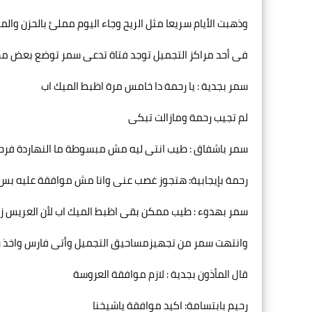
وذهبت الأيام سريعا مثل الريح وجاء اليوم مملئ بالحزن وا
فى أحد مراكز التجميل توجد فتاة تدعى سمر توضع بعض م
سمر بجدية : يا رحمة دا خامس مرة اظبط الميك اب
لم تجيب رحمة ومازالت تبكى
سمر باشفاق : طيب انتى ليه مش مبسوطة ما النهاردة فرح
رحمة بإيجابية: هتجوز غصب عنى وانا مش موافقة عليه بس أ
سمر بهدوء : طيب ممكن بقى اظبط الميك اب لأن العريس 
وانتهت سمر من تجهيزمساحيق التجميل وأتى فارس واخذ رحم
قال المأذون بجدية : لازم موافقة العروسة
رحيم بابتسامة: اكيد موافقة ياشيخنا