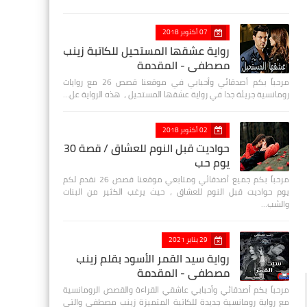
07 أكتوبر 2018
رواية عشقها المستحيل للكاتبة زينب
مصطفي - المقدمة
مرحباً بكم أصدقائي وأحبابي في موقعنا قصص 26 مع روايات
رومانسية جريئة جدا في رواية عشقها المستحيل ، هذه الرواية عل…
02 أكتوبر 2018
حواديت قبل النوم للعشاق / قصة 30
يوم حب
مرحباً بكم جميع أصدقائي ومتابعي موقعنا قصص 26 نقدم لكم
يوم حواديت قبل النوم للعشاق ، حيث يرغب الكثير من البنات
والشب…
29 يناير 2021
رواية سيد القمر الأسود بقلم زينب
مصطفي - المقدمة
مرحباً بكم أصدقائي وأحبابي عاشقي القراءة والقصص الرومانسية
مع رواية رومانسية جديدة للكاتبة المتميزة زينب مصطفى والتي