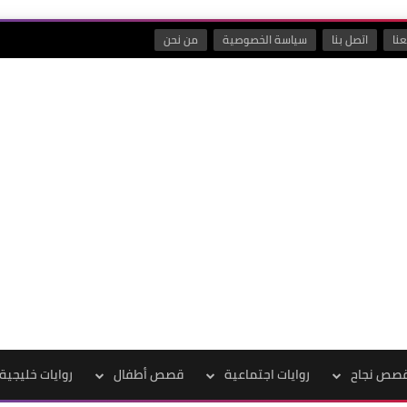
نا
اتصل بنا
سياسة الخصوصية
من نحن
صص نجاح
روايات اجتماعية
قصص أطفال
روايات خليجية