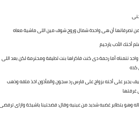
ختى
نة من تصرفاتها أن هى واحدة شمال وروح شوف مين اللى ماشية معاه
م أختك الأدب يارحيم
ف واحد تتمناه أما رحمة دى كنت فاكراها بنت لطيفة ومحترمة لكن بعد اللى
 كده
ف يجبر على أخته بزواج على فارس رد سجون والمأذون اخذ ملفه وذهب
ى غرفتها
له وهو يتطاير غضبه شديد من عينيه وقال: فضحتينا ياشيخة وازاى ترفضى