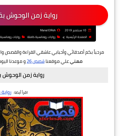
رواية زمن الوحوش ب
10 سبتمبر 2019
Manal ElRoh
الصفحة الرئيسية
روايات رومانسية كاملة
روايات رومانسية
مرحباً بكم أصدقائي وأحبابي عاشقي القراءة والقصص وال
مهني
علي موقعنا
قصص 26
و موعدنا اليو
رواية زمن الوحوش 
رواية
اقرأ أيضا: