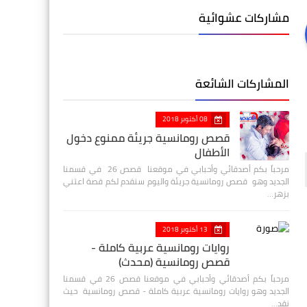
مشاركات عشوائية
المشاركات الشائعة
08 أكتوبر 2018
قصص رومانسية جريئة ممنوع دخول
الأطفال
مرحباً بكم أصدقائي وأحبابي في موقعنا قصص 26 في قسمنا
الجديد وهو قصص رومانسية جريئة واليوم سنقدم لكم قصة اعتني
بزهر…
13 أكتوبر 2018
روايات رومانسية عربية كاملة -
قصص رومانسية (محدث)
مرحباً بكم أصدقائي وأحبابي في موقعنا قصص 26 في قسمنا
الجديد وهو روايات رومانسية عربية كاملة - قصص رومانسية حيث
نقد…