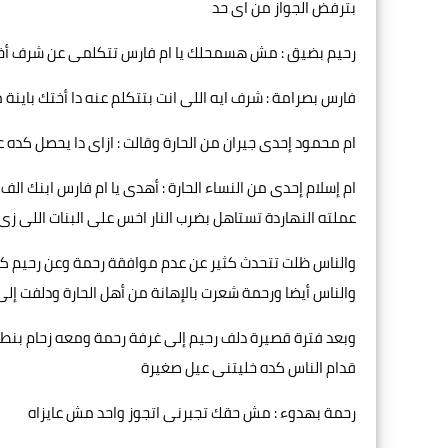
بترفض الجواز من اى حد
رحيم بضيق : مش هسمحلك يا ام فارس تتكلمى عن شرف أ
فارس بصرامة : شرف ايه اللى انت بتتكلم عنه دا أختك باي
ام محمود إحدى جيران من الحارة وقالت : ازاى دا يحصل كده عل
ام إسلام إحدى من النساء الحارة : أهدى يا ام فارس ابنك ال
عملته النهاردة تستاهل بضرب النار اخس على البنات اللى زى
والناس ظلت تتحدث كثير عن عدم موافقة رحمة وعن رحيم كي
والناس أيضا ورحمة شعرت بالإهانة من أهل الحارة ودلفت إل
وبعد فترة قصيرة دلف رحيم إلى غرفة رحمة ومعه زحام بنطا
قدام الناس كده خليتنى عيل صغيرة
رحمة بهدوء : مش حقك تجبرنى اتجوز واحد مش عايزاه