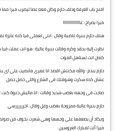
افتح باب الغرفة ودلف حازم وكان معه عصا ليضرب ميرا مما
ميرا بصراخ : عااااااااااااااا
هتف حازم بنبرة غاضبة وقال : انتى تعملى فيا كده عايزة ت
نظرت إليه بحقد وكره وقالت بنبرة عالية : هو انت عملت في
كمان انت تستاهل الموت
حازم بندم : والله مكنتش اقصد انا عمرى مابصيت على اى 
عشان كده سكرت وشوفتك فى الشارع واللى حصل حصل
صاحت فى وجهه بغضب شديد وقالت : انا ماليش دعوة كنت تق
حازم بنبرة عالية ممزوجة بغضب وغل وقال : اخررررررسي
ويكاد أن يصعفها على وجهها وهى شعرت بخوف من صوته لك
ميرا أتت لمبارك العروسين