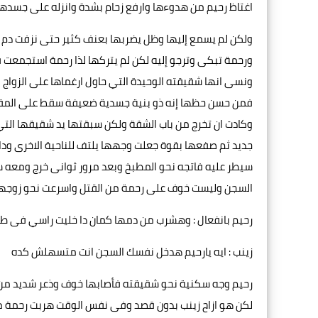
اغتاظ رحيم من هدوءها وارفع زحام بشدة وانزله على جسدها ن
ولكن لم يسمع إليها وظل يضربها بعنف كثير حتى نزفت دم 
ورحمة تبكى وترجو إليه لكن لم يتركها لذا رحمة استجمعت ق
ونسى انها شقيقته الوحيدة التي حاول ارغماها على الزوا
فمن حسن حظها إنه ذو بنية جسدية ضعيفة سقط على المقعد 
وكادت ان تخرج من باب الشقة ولكن سبقتها يد شقيقها التي
جديد ثم صفعها بقوة جعلت وجهها يلتف للناحية الاخرى ود
سيطر عليه فاتجه نحو المطبخ وبعد مرور ثوانى خرج ومعه
السجن وليست خوف على رحمة من القتل واسرعت نحو زوجها و
رحيم بانفعال : وهشرب من دمها كمان دا خليت راسي فى طين
زينب : ايه يارحيم هدخل نفسك السجن انت متسهلش كده
رحيم وجه سكنية نحو شقيقته فأصابها خوف وذعر شديد من ا
لكن هو ازاح زينب بدون قصد وفى نفس الوقت هربت رحمة من 