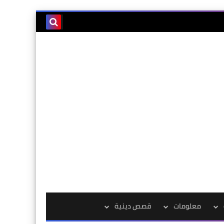
معلومات
قصص دينية