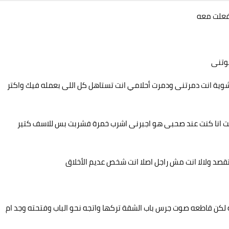
 فعلت معه
موتنى
ا شوية انت دمرتنى ودمرت أحلامي انت تستاهل كل اللى بعمله فيك واكتر
بنت انا كنت عند صحبى هو اجبرنى اشرب خمرة فشربت بس للاسف كتير
صد ولالا انت مش راجل اصلا انت شخص عديم الأخلاق
ن قاطعه صوت جرس باب الشقة تركها واتجه نحو الباب وفتحته وجد ام