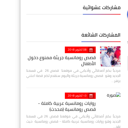
مشاركات عشوائية
المشاركات الشائعة
08 أكتوبر 2018
قصص رومانسية جريئة ممنوع دخول
الأطفال
مرحباً بكم أصدقائي وأحبابي في موقعنا قصص 26 في قسمنا
الجديد وهو قصص رومانسية جريئة واليوم سنقدم لكم قصة اعتني
بزهر…
13 أكتوبر 2018
روايات رومانسية عربية كاملة -
قصص رومانسية (محدث)
مرحباً بكم أصدقائي وأحبابي في موقعنا قصص 26 في قسمنا
الجديد وهو روايات رومانسية عربية كاملة - قصص رومانسية حيث
نقد…