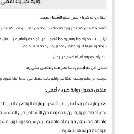
رواية كبرياء أعمي
ابطال رواية كبرياء اعمى بقلم الشيماء محمد :
أدهم: مهندس كمبيوتر وبرمجه صاحب شركه من اكبر شركات الكمبيوتر (وسي
(بيضه وشعرها اسود وطويل وجميل وكل حاجه فيها حلوه )
سهيله: صديقه لعيله ادهم من زمان
حمدي: ابن عم ادهم وديما بغير منه وبيتمني يبقي زيه
كريمه: ام ادهم وبتحب ابنها جدا واهم حاجه عندها في الدنيا انها تجوزه 
ملخص فصول رواية كبرياء أعمى:
تعد رواية كبرياء أعمى من أشهر الروايات الواقعية التى تلخ
تدور أحداث الرواية بين مجموعة من الأشخاص فى المستشفى 
وأحداث قد تكون خيالية أو واقعية ، يتم سردها بإسلوب مشوق
مواصلة قراءتها للنهاية ...