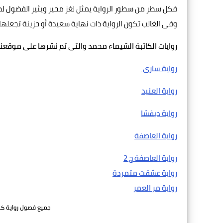
فكل سطر من سطور الرواية يمثل لغز محير ويثير الفضول لدى 
وفى الغالب تكون الرواية ذات نهاية سعيدة أو حزينة تجعله
روايات الكاتبة الشيماء محمد والتى تم نشرها على موقعن
رواية سارى
رواية العنيد
رواية ديفشا
رواية العاصفة
رواية العاصفة ج 2
رواية عشقت متمردة
رواية مر العمر
جميع فصول رواية كبر