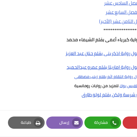
فصل السادس عشر
فصل السابع عشر
 الثامن عشر (الأخير)
******************
اية كبرياء أعمى بقلم الشيماء محمد
 رواية اذكرينى بقلم حنان عبد العزيز
 رواية اماريتا بقلم عمرو عبدالحميد
رواية انتقام اثم بقلم زينب مصطفى
لفيس بوك
للمزيد من روايات رومانسية
 شرسة ولكن بقلم لولو طارق
مشاركة
إرسال
طباعة
Print
Email
Whatsapp
Pi