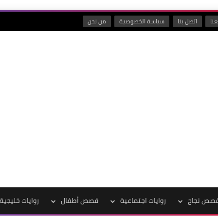
نا
اتصل بنا
سياسة الخصوصية
من نحن
صص نجاح
روايات اجتماعية
قصص أطفال
روايات خليجية