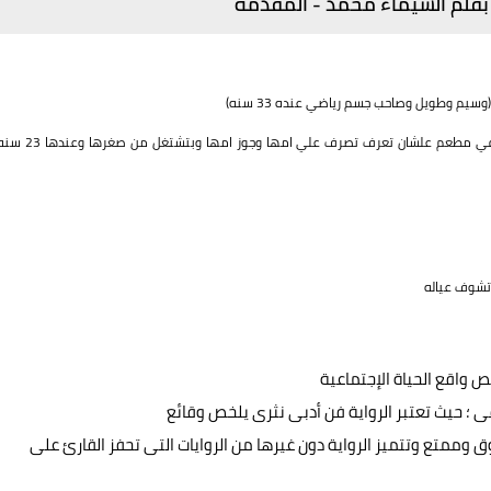
 بقلم الشيماء محمد - المقدمة
م وطويل وصاحب جسم رياضي عنده 33 سنه)
ليلي: بنت جميله جدا وفقيره جدا اتخرجت من الجامعه بالعافيه بتشتغل في مطعم علشان تعرف تصرف علي امها وجوز امها وبتشتغل من صغرها
وتشوف عياله
ص واقع الحياة الإجتماعية
؛ حيث تعتبر الرواية فن أدبى نثرى يلخص وقائع
 وممتع وتتميز الرواية دون غيرها من الروايات التى تحفز القارئ على