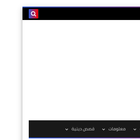
معلومات
قصص دينية