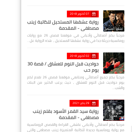
07 أكتوبر 2018
رواية عشقها المستحيل للكاتبة زينب
مصطفي - المقدمة
مرحباً بكم أصدقائي وأحبابي في موقعنا قصص 26 مع روايات
رومانسية جريئة جدا في رواية عشقها المستحيل ، هذه الرواية عل…
02 أكتوبر 2018
حواديت قبل النوم للعشاق / قصة 30
يوم حب
مرحباً بكم جميع أصدقائي ومتابعي موقعنا قصص 26 نقدم لكم
يوم حواديت قبل النوم للعشاق ، حيث يرغب الكثير من البنات
والشب…
29 يناير 2021
رواية سيد القمر الأسود بقلم زينب
مصطفي - المقدمة
مرحباً بكم أصدقائي وأحبابي عاشقي القراءة والقصص الرومانسية
مع رواية رومانسية جديدة للكاتبة المتميزة زينب مصطفى والتي